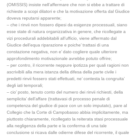
(OMISSIS) insiste nell’affermare che non si ebbe a trattare di
richieste a scopi dilatori e che la motivazione offerta dal Giudice
doveva reputarsi apparente;
– che i rinvii non fossero dipesi da esigenze processuali, siano
esse state di natura organizzativa in genere, che ricollegate a
vizi procedurali addebitabili all’ufficio, viene affermato dal
Giudice dell’equa riparazione e poiche’ trattasi di una
constazione negativa, non e’ dato cogliere quale ulteriore
approfondimento motivazionale avrebbe potuto offrire;
– per contro, il ricorrente neppure ipotizza per quali ragioni non
ascrivibili alla mera istanza della difesa della parte civile i
predetti rinvii fossero stati effettuati, ne’ contesta la congruita’
degli iati temporali;
– cio’ posto, tenuto conto del numero dei rinvii richiesti, della
semplicita’ dell’affare (trattavasi di processo penale di
competenza del giudice di pace con un solo imputato), pare al
Collegio che la Corte di Campobasso abbia implicitamente, ma
piuttosto chiaramente, ricollegato la reiterata stasi processuale
alla negligenza della parte e la conferma di una tale
conclusione si ricava dalle odierne difese del ricorrente, il quale