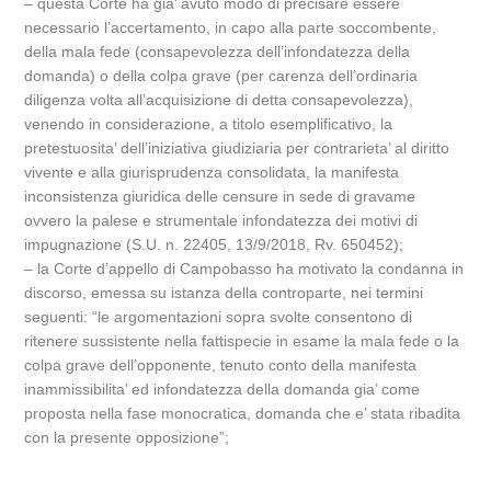
– questa Corte ha gia’ avuto modo di precisare essere
necessario l’accertamento, in capo alla parte soccombente,
della mala fede (consapevolezza dell’infondatezza della
domanda) o della colpa grave (per carenza dell’ordinaria
diligenza volta all’acquisizione di detta consapevolezza),
venendo in considerazione, a titolo esemplificativo, la
pretestuosita’ dell’iniziativa giudiziaria per contrarieta’ al diritto
vivente e alla giurisprudenza consolidata, la manifesta
inconsistenza giuridica delle censure in sede di gravame
ovvero la palese e strumentale infondatezza dei motivi di
impugnazione (S.U. n. 22405, 13/9/2018, Rv. 650452);
– la Corte d’appello di Campobasso ha motivato la condanna in
discorso, emessa su istanza della controparte, nei termini
seguenti: “le argomentazioni sopra svolte consentono di
ritenere sussistente nella fattispecie in esame la mala fede o la
colpa grave dell’opponente, tenuto conto della manifesta
inammissibilita’ ed infondatezza della domanda gia’ come
proposta nella fase monocratica, domanda che e’ stata ribadita
con la presente opposizione”;