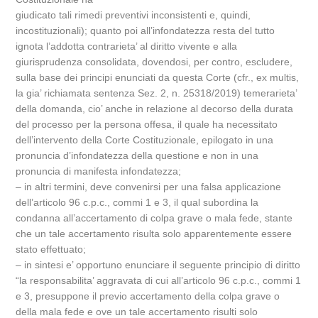
giudicato tali rimedi preventivi inconsistenti e, quindi,
incostituzionali); quanto poi all’infondatezza resta del tutto
ignota l’addotta contrarieta’ al diritto vivente e alla
giurisprudenza consolidata, dovendosi, per contro, escludere,
sulla base dei principi enunciati da questa Corte (cfr., ex multis,
la gia’ richiamata sentenza Sez. 2, n. 25318/2019) temerarieta’
della domanda, cio’ anche in relazione al decorso della durata
del processo per la persona offesa, il quale ha necessitato
dell’intervento della Corte Costituzionale, epilogato in una
pronuncia d’infondatezza della questione e non in una
pronuncia di manifesta infondatezza;
– in altri termini, deve convenirsi per una falsa applicazione
dell’articolo 96 c.p.c., commi 1 e 3, il qual subordina la
condanna all’accertamento di colpa grave o mala fede, stante
che un tale accertamento risulta solo apparentemente essere
stato effettuato;
– in sintesi e’ opportuno enunciare il seguente principio di diritto
“la responsabilita’ aggravata di cui all’articolo 96 c.p.c., commi 1
e 3, presuppone il previo accertamento della colpa grave o
della mala fede e ove un tale accertamento risulti solo