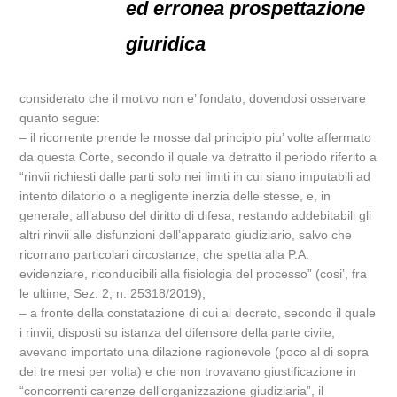
ed erronea prospettazione
giuridica
considerato che il motivo non e’ fondato, dovendosi osservare
quanto segue:
– il ricorrente prende le mosse dal principio piu’ volte affermato
da questa Corte, secondo il quale va detratto il periodo riferito a
“rinvii richiesti dalle parti solo nei limiti in cui siano imputabili ad
intento dilatorio o a negligente inerzia delle stesse, e, in
generale, all’abuso del diritto di difesa, restando addebitabili gli
altri rinvii alle disfunzioni dell’apparato giudiziario, salvo che
ricorrano particolari circostanze, che spetta alla P.A.
evidenziare, riconducibili alla fisiologia del processo” (cosi’, fra
le ultime, Sez. 2, n. 25318/2019);
– a fronte della constatazione di cui al decreto, secondo il quale
i rinvii, disposti su istanza del difensore della parte civile,
avevano importato una dilazione ragionevole (poco al di sopra
dei tre mesi per volta) e che non trovavano giustificazione in
“concorrenti carenze dell’organizzazione giudiziaria”, il