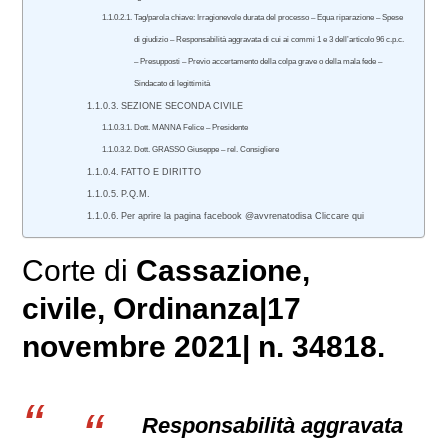
Tag/parola chiave: Irragionevole durata del processo – Equa riparazione – Spese
di giudizio – Responsabilità aggravata di cui ai commi 1 e 3 dell’articolo 96 c.p.c.
– Presupposti – Previo accertamento della colpa grave o della mala fede –
Sindacato di legittimità
SEZIONE SECONDA CIVILE
Dott. MANNA Felice – Presidente
Dott. GRASSO Giuseppe – rel. Consigliere
FATTO E DIRITTO
P.Q.M.
Per aprire la pagina facebook @avvrenatodisa Cliccare qui
Corte di
Cassazione,
civile
, Ordinanza|17
novembre 2021| n. 34818.
Responsabilità aggravata