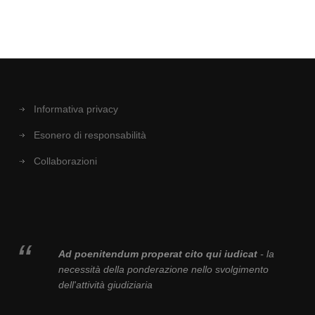
Informativa privacy
Esonero di responsabilità
Collaborazioni
Ad poenitendum properat cito qui iudicat
- la
necessità della ponderazione nello svolgimento
dell'attività giudiziaria