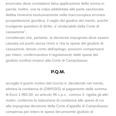
enunciato deve constatarsi falsa applicazione della norma in
parola; inoltre, ove la colpa addebitata alla parte sanzionata
debba rinvenirsi esclusivamente nella macroscopica erronea
prospettazione giuridica, il vaglio del giudice del merito, poiche’
involgente questioni di diritto, e’ sindacabile dalla Corte di
cassazione”;
considerato che, pertanto, la decisione impugnata deve essere
cassata sul punto senza rinvio e che le spese del giudizio di
cassazione, tenuto conto dell’epilogo, possono compensarsi
per intero, confermandosi il regolamento delle spese del
giudizio svoltosi innanzi alla Corte di Campobasso.
P.Q.M.
accoglie il quarto motivo del ricorso e, decidendo nel merito,
elimina la condanna di (OMISSIS) al pagamento della somma
di Euro 1.965,00, ex articolo 96 c.p.c., comma 3; rigetta gli altri
motivi; conferma la statuizione di condanna alle spese di cui
alla impugnata decisione della Corte d’appello di Campobasso;
compensa per intero le spese del presente giudizio di