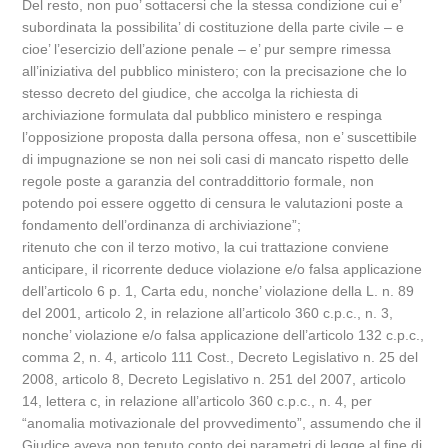
Del resto, non puo’ sottacersi che la stessa condizione cui e’
subordinata la possibilita’ di costituzione della parte civile – e
cioe’ l’esercizio dell’azione penale – e’ pur sempre rimessa
all’iniziativa del pubblico ministero; con la precisazione che lo
stesso decreto del giudice, che accolga la richiesta di
archiviazione formulata dal pubblico ministero e respinga
l’opposizione proposta dalla persona offesa, non e’ suscettibile
di impugnazione se non nei soli casi di mancato rispetto delle
regole poste a garanzia del contraddittorio formale, non
potendo poi essere oggetto di censura le valutazioni poste a
fondamento dell’ordinanza di archiviazione”;
ritenuto che con il terzo motivo, la cui trattazione conviene
anticipare, il ricorrente deduce violazione e/o falsa applicazione
dell’articolo 6 p. 1, Carta edu, nonche’ violazione della L. n. 89
del 2001, articolo 2, in relazione all’articolo 360 c.p.c., n. 3,
nonche’ violazione e/o falsa applicazione dell’articolo 132 c.p.c.,
comma 2, n. 4, articolo 111 Cost., Decreto Legislativo n. 25 del
2008, articolo 8, Decreto Legislativo n. 251 del 2007, articolo
14, lettera c, in relazione all’articolo 360 c.p.c., n. 4, per
“anomalia motivazionale del provvedimento”, assumendo che il
Giudice aveva non tenuto conto dei parametri di legge al fine di