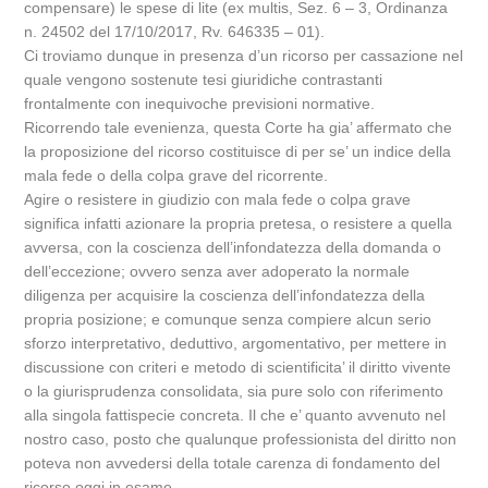
compensare) le spese di lite (ex multis, Sez. 6 – 3, Ordinanza
n. 24502 del 17/10/2017, Rv. 646335 – 01).
Ci troviamo dunque in presenza d’un ricorso per cassazione nel
quale vengono sostenute tesi giuridiche contrastanti
frontalmente con inequivoche previsioni normative.
Ricorrendo tale evenienza, questa Corte ha gia’ affermato che
la proposizione del ricorso costituisce di per se’ un indice della
mala fede o della colpa grave del ricorrente.
Agire o resistere in giudizio con mala fede o colpa grave
significa infatti azionare la propria pretesa, o resistere a quella
avversa, con la coscienza dell’infondatezza della domanda o
dell’eccezione; ovvero senza aver adoperato la normale
diligenza per acquisire la coscienza dell’infondatezza della
propria posizione; e comunque senza compiere alcun serio
sforzo interpretativo, deduttivo, argomentativo, per mettere in
discussione con criteri e metodo di scientificita’ il diritto vivente
o la giurisprudenza consolidata, sia pure solo con riferimento
alla singola fattispecie concreta. Il che e’ quanto avvenuto nel
nostro caso, posto che qualunque professionista del diritto non
poteva non avvedersi della totale carenza di fondamento del
ricorso oggi in esame.