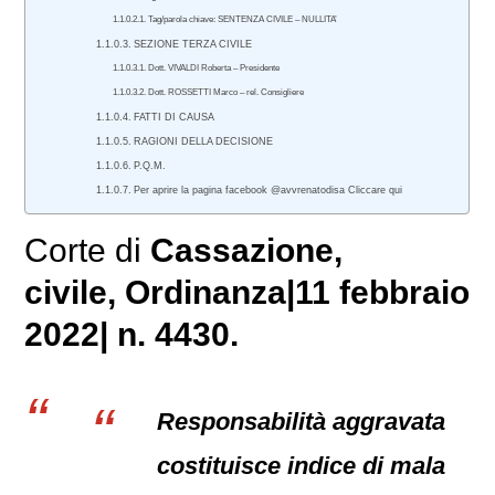
Tag/parola chiave: SENTENZA CIVILE – NULLITA’
SEZIONE TERZA CIVILE
Dott. VIVALDI Roberta – Presidente
Dott. ROSSETTI Marco – rel. Consigliere
FATTI DI CAUSA
RAGIONI DELLA DECISIONE
P.Q.M.
Per aprire la pagina facebook @avvrenatodisa Cliccare qui
Corte di
Cassazione,
civile
, Ordinanza|11 febbraio
2022| n. 4430.
Responsabilità aggravata
costituisce indice di mala