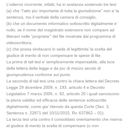
L’odierno ricorrente, infatti, ha in sostanza sostenuto tre tesi:
(a) che “l’atto piu’ importante di tutta la giurisdizione” non e’ la
sentenza, ma il verbale della camera di consiglio;
(b) che un documento informatico sottoscritto digitalmente e’
nullo, se il nome del magistrato estensore non compare ad
litteram nelle “proprieta’” del file mostrate dal programma di
videoscrittura;
(c) che possa sindacarsi in sede di legittimita’ la scelta del
giudice di merito di non compensare le spese di lite.
La prima di tali tesi e’ semplicemente impensabile, alla luce
della lettera della legge e da piu’ di mezzo secolo di
giurisprudenza conforme sul punto.
La seconda di tali tesi urta contro la chiara lettera del Decreto
Legge 29 dicembre 2009, n. 193, articolo 4 e Decreto
Legislativo 7 marzo 2005, n. 82, articolo 20 i quali sanciscono
la piena validita’ ed efficacia delle sentenze sottoscritte
digitalmente, come gia’ ritenuto da questa Corte (Sez. 3,
Sentenza n. 22871 del 10/11/2015, Rv. 637862 – 01).
La terza tesi urta contro il consolidato orientamento che riserva
al giudice di merito la scelta di compensare (o non