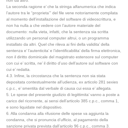
non da altro.
La seconda ragione e’ che la stringa alfanumerica che indica
l’autore tra le “proprieta’” del file vene notoriamente compilata
al momento dell’installazione del software di videoscrittura, e
non ha nulla a che vedere con l’autore materiale del
documento: nulla vieta, infatti, che la sentenza sia scritta
utilizzando un personal computer altrui, o un programma
installato da altri. Quel che rileva ai fini della validita’ della
sentenza e’ l’autenticita’ e l’identificabilita’ della firma elettronica,
non il diritto dominicale del magistrato estensore sul computer
con cui e’ scritta, ne’ il diritto d’uso dell’autore sul software con
cui e’ redatta.
4.3. Infine, la circostanza che la sentenza non sia stata
depositata contestualmente all’udienza, ex articolo 281 sexies
c.p.c., e’ smentita dal verbale di causa cui essa e’ allegata.
5. Le spese del presente giudizio di legittimita’ vanno a poste a
carico del ricorrente, ai sensi dell’articolo 385 c.p.c., comma 1,
e sono liquidate nel dispositivo.
6. Alla condanna alla rifusione delle spese va aggiunta la
condanna, che si pronuncia d’ufficio, al pagamento della
sanzione privata prevista dall’articolo 96 c.p.c., comma 3.