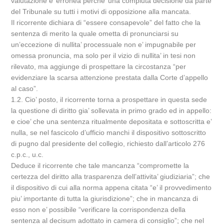
valutazione e’ erronea perche’ una compiuta decisione da parte
del Tribunale su tutti i motivi di opposizione alla mancata.
Il ricorrente dichiara di “essere consapevole” del fatto che la
sentenza di merito la quale ometta di pronunciarsi su
un’eccezione di nullita’ processuale non e’ impugnabile per
omessa pronuncia, ma solo per il vizio di nullita’ in tesi non
rilevato, ma aggiunge di prospettare la circostanza “per
evidenziare la scarsa attenzione prestata dalla Corte d’appello
al caso”.
1.2. Cio’ posto, il ricorrente torna a prospettare in questa sede
la questione di diritto gia’ sollevata in primo grado ed in appello:
e cioe’ che una sentenza ritualmente depositata e sottoscritta e’
nulla, se nel fascicolo d’ufficio manchi il dispositivo sottoscritto
di pugno dal presidente del collegio, richiesto dall’articolo 276
c.p.c., u.c.
Deduce il ricorrente che tale mancanza “compromette la
certezza del diritto alla trasparenza dell’attivita’ giudiziaria”; che
il dispositivo di cui alla norma appena citata “e’ il provvedimento
piu’ importante di tutta la giurisdizione”; che in mancanza di
esso non e’ possibile “verificare la corrispondenza della
sentenza al decisum adottato in camera di consiglio”; che nel