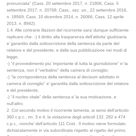
pronunciata” (Cass. 20 settembre 2017, n. 21806; Cass. 5
settembre 2017, n. 20768; Cass., sez. un., 22 settembre 2016,
n. 18569; Cass. 10 dicembre 2014, n. 26066; Cass. 12 aprile
2013, n. 8942).
1.4. Alle contrarie illazioni del ricorrente sara’ dunque sufficiente
replicare che: -) il diritto alla trasparenza dell’attivita’ giudiziaria
e’ garantito dalla sottoscrizione della sentenza da parte del
relatore e del presidente, e dalla sua pubblicazione nei modi di
legge;
-) “il provvedimento piu’ importante di tutta la giurisdizione” e’ la
sentenza, non il “verbalino” della camera di consiglio;
-) “la corrispondenza della sentenza al decisum adottato in
camera di consiglio” e’ garantita dalla sottoscrizione del relatore
e del presidente;
-) “il nucleo vitale” della sentenza e’ la sua motivazione, e
null’altro.
2. Col secondo motivo il ricorrente lamenta, ai sensi dell’articolo
360 c.p.c., nn. 3 e 4, la violazione degli articoli 132, 282 e 474
c.p.c., nonche’ dell’articolo 111 Cost.. Il motivo viene formulato
dichiaratamente in via subordinata rispetto al rigetto del primo.