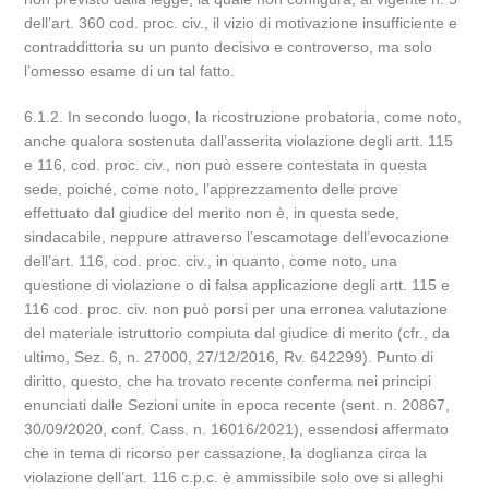
dell’art. 360 cod. proc. civ., il vizio di motivazione insufficiente e
contraddittoria su un punto decisivo e controverso, ma solo
l’omesso esame di un tal fatto.
6.1.2. In secondo luogo, la ricostruzione probatoria, come noto,
anche qualora sostenuta dall’asserita violazione degli artt. 115
e 116, cod. proc. civ., non può essere contestata in questa
sede, poiché, come noto, l’apprezzamento delle prove
effettuato dal giudice del merito non è, in questa sede,
sindacabile, neppure attraverso l’escamotage dell’evocazione
dell’art. 116, cod. proc. civ., in quanto, come noto, una
questione di violazione o di falsa applicazione degli artt. 115 e
116 cod. proc. civ. non può porsi per una erronea valutazione
del materiale istruttorio compiuta dal giudice di merito (cfr., da
ultimo, Sez. 6, n. 27000, 27/12/2016, Rv. 642299). Punto di
diritto, questo, che ha trovato recente conferma nei principi
enunciati dalle Sezioni unite in epoca recente (sent. n. 20867,
30/09/2020, conf. Cass. n. 16016/2021), essendosi affermato
che in tema di ricorso per cassazione, la doglianza circa la
violazione dell’art. 116 c.p.c. è ammissibile solo ove si alleghi