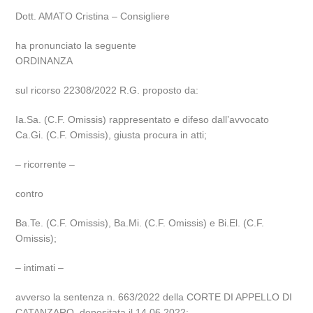
Dott. AMATO Cristina – Consigliere
ha pronunciato la seguente
ORDINANZA
sul ricorso 22308/2022 R.G. proposto da:
Ia.Sa. (C.F. Omissis) rappresentato e difeso dall’avvocato
Ca.Gi. (C.F. Omissis), giusta procura in atti;
– ricorrente –
contro
Ba.Te. (C.F. Omissis), Ba.Mi. (C.F. Omissis) e Bi.El. (C.F.
Omissis);
– intimati –
avverso la sentenza n. 663/2022 della CORTE DI APPELLO DI
CATANZARO, depositata il 14.06.2022;