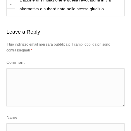
L’azione di simulazione e quella revocatoria in via
alternativa o subordinata nello stesso giudizio
Leave a Reply
Il tuo indirizzo email non sarà pubblicato.
I campi obbligatori sono
contrassegnati
*
Comment
Name