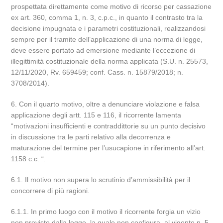
prospettata direttamente come motivo di ricorso per cassazione
ex art. 360, comma 1, n. 3, c.p.c., in quanto il contrasto tra la
decisione impugnata e i parametri costituzionali, realizzandosi
sempre per il tramite dell’applicazione di una norma di legge,
deve essere portato ad emersione mediante l’eccezione di
illegittimità costituzionale della norma applicata (S.U. n. 25573,
12/11/2020, Rv. 659459; conf. Cass. n. 15879/2018; n.
3708/2014).
6. Con il quarto motivo, oltre a denunciare violazione e falsa
applicazione degli artt. 115 e 116, il ricorrente lamenta
“motivazioni insufficienti e contraddittorie su un punto decisivo
in discussione tra le parti relativo alla decorrenza e
maturazione del termine per l’usucapione in riferimento all’art.
1158 c.c. “.
6.1. Il motivo non supera lo scrutinio d’ammissibilità per il
concorrere di più ragioni.
6.1.1. In primo luogo con il motivo il ricorrente forgia un vizio
non previsto dalla legge, la quale non configura, al vigente n. 5