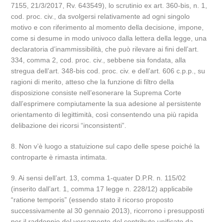
7155, 21/3/2017, Rv. 643549), lo scrutinio ex art. 360-bis, n. 1,
cod. proc. civ., da svolgersi relativamente ad ogni singolo
motivo e con riferimento al momento della decisione, impone,
come si desume in modo univoco dalla lettera della legge, una
declaratoria d’inammissibilità, che può rilevare ai fini dell’art.
334, comma 2, cod. proc. civ., sebbene sia fondata, alla
stregua dell’art. 348-bis cod. proc. civ. e dell’art. 606 c.p.p., su
ragioni di merito, atteso che la funzione di filtro della
disposizione consiste nell’esonerare la Suprema Corte
dall’esprimere compiutamente la sua adesione al persistente
orientamento di legittimità, così consentendo una più rapida
delibazione dei ricorsi “inconsistenti”.
8. Non v’è luogo a statuizione sul capo delle spese poiché la
controparte è rimasta intimata.
9. Ai sensi dell’art. 13, comma 1-quater D.P.R. n. 115/02
(inserito dall’art. 1, comma 17 legge n. 228/12) applicabile
“ratione temporis” (essendo stato il ricorso proposto
successivamente al 30 gennaio 2013), ricorrono i presupposti
per il raddoppio del versamento del contributo unificato da