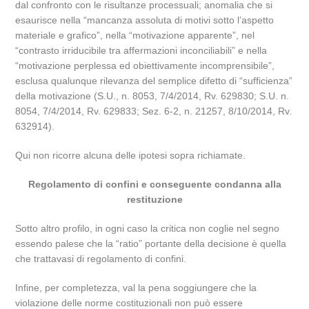
dal confronto con le risultanze processuali; anomalia che si
esaurisce nella “mancanza assoluta di motivi sotto l’aspetto
materiale e grafico”, nella “motivazione apparente”, nel
“contrasto irriducibile tra affermazioni inconciliabili” e nella
“motivazione perplessa ed obiettivamente incomprensibile”,
esclusa qualunque rilevanza del semplice difetto di “sufficienza”
della motivazione (S.U., n. 8053, 7/4/2014, Rv. 629830; S.U. n.
8054, 7/4/2014, Rv. 629833; Sez. 6-2, n. 21257, 8/10/2014, Rv.
632914).
Qui non ricorre alcuna delle ipotesi sopra richiamate.
Regolamento di confini e conseguente condanna alla
restituzione
Sotto altro profilo, in ogni caso la critica non coglie nel segno
essendo palese che la “ratio” portante della decisione è quella
che trattavasi di regolamento di confini.
Infine, per completezza, val la pena soggiungere che la
violazione delle norme costituzionali non può essere