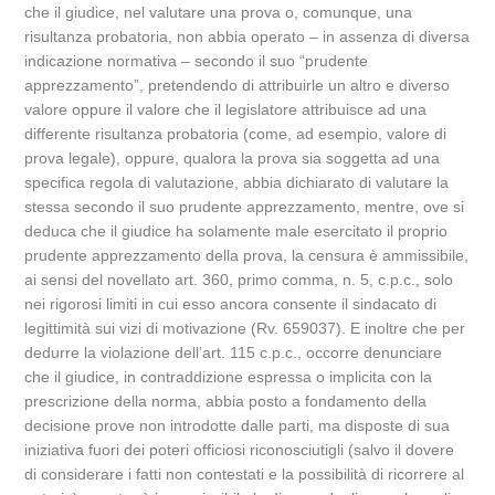
che il giudice, nel valutare una prova o, comunque, una
risultanza probatoria, non abbia operato – in assenza di diversa
indicazione normativa – secondo il suo “prudente
apprezzamento”, pretendendo di attribuirle un altro e diverso
valore oppure il valore che il legislatore attribuisce ad una
differente risultanza probatoria (come, ad esempio, valore di
prova legale), oppure, qualora la prova sia soggetta ad una
specifica regola di valutazione, abbia dichiarato di valutare la
stessa secondo il suo prudente apprezzamento, mentre, ove si
deduca che il giudice ha solamente male esercitato il proprio
prudente apprezzamento della prova, la censura è ammissibile,
ai sensi del novellato art. 360, primo comma, n. 5, c.p.c., solo
nei rigorosi limiti in cui esso ancora consente il sindacato di
legittimità sui vizi di motivazione (Rv. 659037). E inoltre che per
dedurre la violazione dell’art. 115 c.p.c., occorre denunciare
che il giudice, in contraddizione espressa o implicita con la
prescrizione della norma, abbia posto a fondamento della
decisione prove non introdotte dalle parti, ma disposte di sua
iniziativa fuori dei poteri officiosi riconosciutigli (salvo il dovere
di considerare i fatti non contestati e la possibilità di ricorrere al