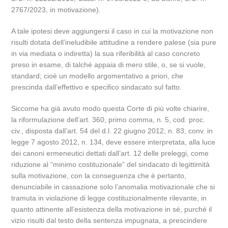
2767/2023, in motivazione).
A tale ipotesi deve aggiungersi il caso in cui la motivazione non
risulti dotata dell’ineludibile attitudine a rendere palese (sia pure
in via mediata o indiretta) la sua riferibilità al caso concreto
preso in esame, di talché appaia di mero stile, o, se si vuole,
standard; cioè un modello argomentativo a priori, che
prescinda dall’effettivo e specifico sindacato sul fatto.
Siccome ha già avuto modo questa Corte di più volte chiarire,
la riformulazione dell’art. 360, primo comma, n. 5, cod. proc.
civ., disposta dall’art. 54 del d.l. 22 giugno 2012, n. 83, conv. in
legge 7 agosto 2012, n. 134, deve essere interpretata, alla luce
dei canoni ermeneutici dettati dall’art. 12 delle preleggi, come
riduzione al “minimo costituzionale” del sindacato di legittimità
sulla motivazione, con la conseguenza che è pertanto,
denunciabile in cassazione solo l’anomalia motivazionale che si
tramuta in violazione di legge costituzionalmente rilevante, in
quanto attinente all’esistenza della motivazione in sé, purché il
vizio risulti dal testo della sentenza impugnata, a prescindere