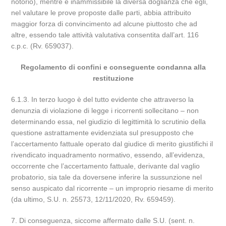
notorio), mentre è inammissibile la diversa doglianza che egli,
nel valutare le prove proposte dalle parti, abbia attribuito
maggior forza di convincimento ad alcune piuttosto che ad
altre, essendo tale attività valutativa consentita dall’art. 116
c.p.c. (Rv. 659037).
Regolamento di confini e conseguente condanna alla
restituzione
6.1.3. In terzo luogo è del tutto evidente che attraverso la
denunzia di violazione di legge i ricorrenti sollecitano – non
determinando essa, nel giudizio di legittimità lo scrutinio della
questione astrattamente evidenziata sul presupposto che
l’accertamento fattuale operato dal giudice di merito giustifichi il
rivendicato inquadramento normativo, essendo, all’evidenza,
occorrente che l’accertamento fattuale, derivante dal vaglio
probatorio, sia tale da doversene inferire la sussunzione nel
senso auspicato dal ricorrente – un improprio riesame di merito
(da ultimo, S.U. n. 25573, 12/11/2020, Rv. 659459).
7. Di conseguenza, siccome affermato dalle S.U. (sent. n.