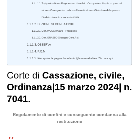
Tag/parola chiave: Regolamento di confini – Occupazione illegale da parte del
vicino – Conseguente condanna alla restituzione – Valutazione delle prove –
Giudizio di merito – Inammissibilità
SEZIONE SECONDA CIVILE
Dott. MOCCI Mauro – Presidente
Dott. GRASSO Giuseppe Cons.Rel.
OSSERVA
P.Q.M.
Per aprire la pagina facebook @avvrenatodisa Cliccare qui
Corte di
Cassazione
,
civile
,
Ordinanza|15 marzo 2024| n.
7041.
Regolamento di confini e conseguente condanna alla
restituzione