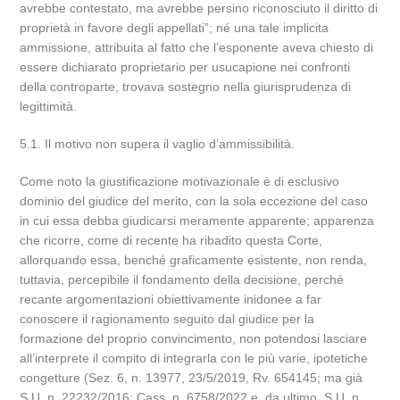
avrebbe contestato, ma avrebbe persino riconosciuto il diritto di
proprietà in favore degli appellati”; né una tale implicita
ammissione, attribuita al fatto che l’esponente aveva chiesto di
essere dichiarato proprietario per usucapione nei confronti
della controparte, trovava sostegno nella giurisprudenza di
legittimità.
5.1. Il motivo non supera il vaglio d’ammissibilità.
Come noto la giustificazione motivazionale è di esclusivo
dominio del giudice del merito, con la sola eccezione del caso
in cui essa debba giudicarsi meramente apparente; apparenza
che ricorre, come di recente ha ribadito questa Corte,
allorquando essa, benché graficamente esistente, non renda,
tuttavia, percepibile il fondamento della decisione, perché
recante argomentazioni obiettivamente inidonee a far
conoscere il ragionamento seguito dal giudice per la
formazione del proprio convincimento, non potendosi lasciare
all’interprete il compito di integrarla con le più varie, ipotetiche
congetture (Sez. 6, n. 13977, 23/5/2019, Rv. 654145; ma già
S.U. n. 22232/2016; Cass. n. 6758/2022 e, da ultimo, S.U. n.