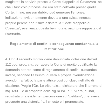
magistrati in servizio presso la Corte d’appello di Catanzaro, né
che il fascicolo processuale era stato coltivato presso quella
Corte. Infine, nessun dubbio può generare l’erronea
indicazione, evidentemente dovuta a una svista innocua,
proprio perché non risulta esistere la “Corte d’appello di
Cosenza”, evenienza questa ben nota e, anzi, presupposta dal
ricorrente.
Regolamento di confini e conseguente condanna alla
restituzione
4. Con il secondo motivo viene denunciata violazione dell’art.
112 cod. proc. civ., per avere la Corte di merito qualificato la
domanda attorea come di regolamento di confini, trattandosi,
invece, secondo l’assunto, di vera e propria rivendicazione,
avendo, fra l’altro, la parte attrice così concluso nell’atto di
citazione: “Voglia l’On. Le tribunale… dichiarare che il terreno di
mq. 690… è di proprietà della sig.ra Ba.Te.”. Si era, quindi,
registrata una evidente ripercussione sul “petitum”, che aveva
procurato una distonia fra il chiesto e il pronunciato.