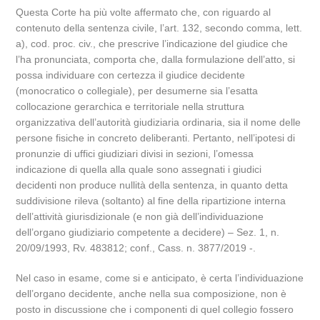
Questa Corte ha più volte affermato che, con riguardo al
contenuto della sentenza civile, l’art. 132, secondo comma, lett.
a), cod. proc. civ., che prescrive l’indicazione del giudice che
l’ha pronunciata, comporta che, dalla formulazione dell’atto, si
possa individuare con certezza il giudice decidente
(monocratico o collegiale), per desumerne sia l’esatta
collocazione gerarchica e territoriale nella struttura
organizzativa dell’autorità giudiziaria ordinaria, sia il nome delle
persone fisiche in concreto deliberanti. Pertanto, nell’ipotesi di
pronunzie di uffici giudiziari divisi in sezioni, l’omessa
indicazione di quella alla quale sono assegnati i giudici
decidenti non produce nullità della sentenza, in quanto detta
suddivisione rileva (soltanto) al fine della ripartizione interna
dell’attività giurisdizionale (e non già dell’individuazione
dell’organo giudiziario competente a decidere) – Sez. 1, n.
20/09/1993, Rv. 483812; conf., Cass. n. 3877/2019 -.
Nel caso in esame, come si e anticipato, è certa l’individuazione
dell’organo decidente, anche nella sua composizione, non è
posto in discussione che i componenti di quel collegio fossero