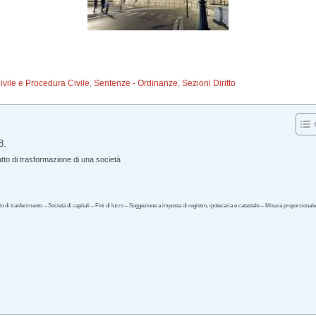
Civile e Procedura Civile
,
Sentenze - Ordinanze
,
Sezioni Diritto
8.
tto di trasformazione di una società
to di trasferimento – Società di capitali – Fini di lucro – Soggezione a imposta di registro, ipotecaria e catastale – Misura proporzional