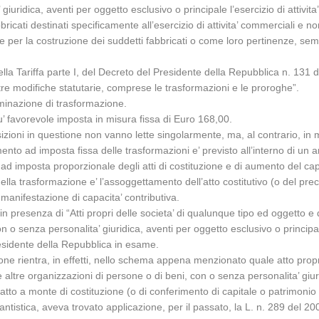
giuridica, aventi per oggetto esclusivo o principale l’esercizio di attivi
bricati destinati specificamente all’esercizio di attivita’ commerciali e no
 per la costruzione dei suddetti fabbricati o come loro pertinenze, sempr
lla Tariffa parte I, del Decreto del Presidente della Repubblica n. 131 de
ltre modifiche statutarie, comprese le trasformazioni e le proroghe”.
minazione di trasformazione.
u’ favorevole imposta in misura fissa di Euro 168,00.
sizioni in questione non vanno lette singolarmente, ma, al contrario, in 
to ad imposta fissa delle trasformazioni e’ previsto all’interno di un arti
d imposta proporzionale degli atti di costituzione e di aumento del capi
 della trasformazione e’ l’assoggettamento dell’atto costitutivo (o del p
 manifestazione di capacita’ contributiva.
 presenza di “Atti propri delle societa’ di qualunque tipo ed oggetto e de
n o senza personalita’ giuridica, aventi per oggetto esclusivo o principale
Presidente della Repubblica in esame.
one rientra, in effetti, nello schema appena menzionato quale atto propri
le altre organizzazioni di persone o di beni, con o senza personalita’ giur
r l’atto a monte di costituzione (o di conferimento di capitale o patrimon
ttantistica, aveva trovato applicazione, per il passato, la L. n. 289 del 2