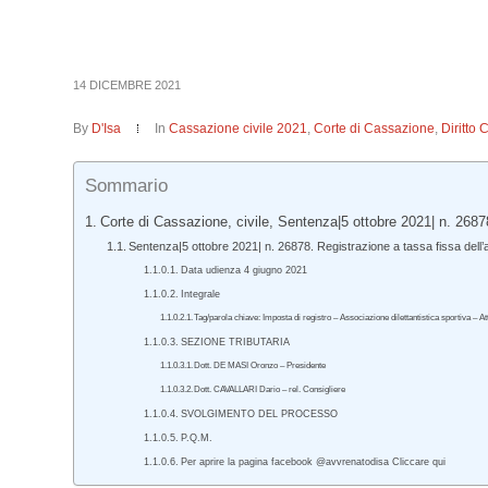
14 DICEMBRE 2021
By
D'Isa
In
Cassazione civile 2021
,
Corte di Cassazione
,
Diritto 
Sommario
Corte di Cassazione, civile, Sentenza|5 ottobre 2021| n. 2687
Sentenza|5 ottobre 2021| n. 26878. Registrazione a tassa fissa dell’a
Data udienza 4 giugno 2021
Integrale
Tag/parola chiave: Imposta di registro – Associazione dilettantistica sportiva – At
SEZIONE TRIBUTARIA
Dott. DE MASI Oronzo – Presidente
Dott. CAVALLARI Dario – rel. Consigliere
SVOLGIMENTO DEL PROCESSO
P.Q.M.
Per aprire la pagina facebook @avvrenatodisa Cliccare qui