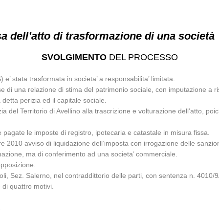
a dell’atto di trasformazione di una società
SVOLGIMENTO
DEL PROCESSO
e’ stata trasformata in societa’ a responsabilita’ limitata.
base di una relazione di stima del patrimonio sociale, con imputazione a r
 detta perizia ed il capitale sociale.
ia del Territorio di Avellino alla trascrizione e volturazione dell’atto, p
e pagate le imposte di registro, ipotecaria e catastale in misura fissa.
bre 2010 avviso di liquidazione dell’imposta con irrogazione delle sanzi
ormazione, ma di conferimento ad una societa’ commerciale.
opposizione.
i, Sez. Salerno, nel contraddittorio delle parti, con sentenza n. 4010/9
di quattro motivi.
.