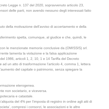
 Decreto Legge n. 137 del 2020, sopravvenuto articolo 23,
nsori delle parti, non avendo nessuno degli interessati fatto
uto della motivazione dell’avviso di accertamento e della
sferimento spetta, comunque, al giudice e che, quindi, le
ati con le menzionate memorie conclusive da (OMISSIS) srl.
orrente lamenta la violazione e la falsa applicazione
del 1986, articoli 1, 2, 10, 1 e 14 Tariffa del Decreto
e ad un atto di trasformazione l’articolo 4, comma 1, lettera
 l’aumento del capitale o patrimonio, senza spiegare la
sformazione eterogenea.
nte non societario, e viceversa.
ipotecaria e catastale.
aliquota del 4% per l’imposta di registro in ordine agli atti di
cieta’, compresi i consorzi, le associazioni e le altre