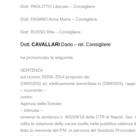
Dott. PAOLITTO Liberato – Consigliere
Dott. FASANO Anna Maria – Consigliere
Dott. RUSSO Rita – Consigliere
Dott.
CAVALLARI
Dario – rel. Consigliere
ha pronunciato la seguente:
SENTENZA
sul ricorso 29356-2014 proposto da:
(OMISSIS) srl, elettivamente domiciliata in (OMISSIS), rapp
– ricorrente –
contro
Agenzia delle Entrate;
– intimata –
avverso la sentenza n. 4010/9/14 della CTR di Napoli, Sez. di
udita la relazione della causa svolta nella pubblica udienz
letta la memoria del P.M. in persona del Sostituto Procuratore