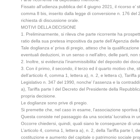
Fissato all’udienza pubblica del 4 giugno 2021, il ricorso e’ 
comma 8 bis, inserito dalla legge di conversione n. 176 del 2
richiesta di discussione orale.
MOTIVI DELLA DECISIONE
1. Preliminarmente, si rileva che parte ricorrente ha prospe
ratio della sua pretesa impositiva da parte dell’Agenzia delle
Tale doglianza e’ priva di pregio, atteso che la qualificazi
eventuali deduzioni, in un senso o nell’altro, delle parti, no
2. Inoltre, si evidenzia l’inammissibilita’ del deposito dei 
3. Con il primo, il secondo, il terzo ed il quarto motivo che,
dell’articolo 4, comma 1, lettera a), n. 2, e lettera c), Tariff
Legislativo n. 347 del 1990, nonche’ l’assenza e la contraddi
a), Tariffa parte I del Decreto del Presidente della Repubbli
propria decisione.
Le doglianze sono prive di pregio.
Si premette che, nel caso in esame, l’associazione sportiva 
Questa consiste nel passaggio da una societa’ lucrativa in un
Occorre chiedersi, quindi, quali siano le conseguenze di una si
L’articolo 4, comma 1, lettera a), n. 2, della Tariffa parte I,
costituzione e aumento del capitale o patrimonio sociale propri