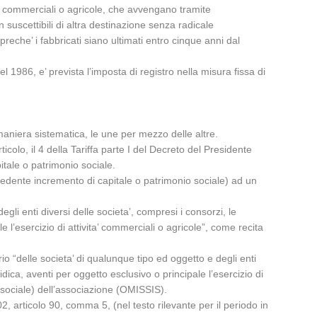
ta’ commerciali o agricole, che avvengano tramite
n suscettibili di altra destinazione senza radicale
eche’ i fabbricati siano ultimati entro cinque anni dal
l 1986, e’ prevista l’imposta di registro nella misura fissa di
maniera sistematica, le une per mezzo delle altre.
colo, il 4 della Tariffa parte I del Decreto del Presidente
tale o patrimonio sociale.
recedente incremento di capitale o patrimonio sociale) ad un
gli enti diversi delle societa’, compresi i consorzi, le
 l’esercizio di attivita’ commerciali o agricole”, come recita
o “delle societa’ di qualunque tipo ed oggetto e degli enti
idica, aventi per oggetto esclusivo o principale l’esercizio di
io sociale) dell’associazione (OMISSIS).
002, articolo 90, comma 5, (nel testo rilevante per il periodo in