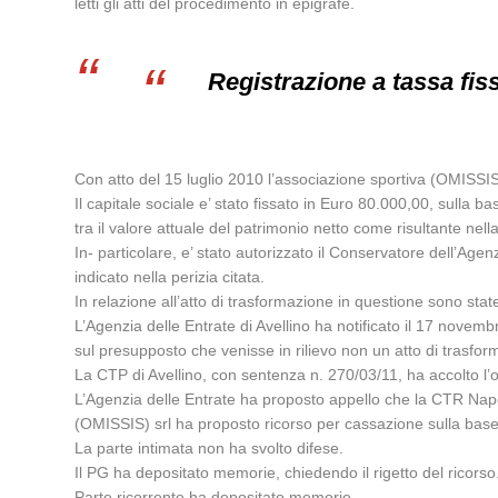
letti gli atti del procedimento in epigrafe.
Registrazione a tassa fiss
Con atto del 15 luglio 2010 l’associazione sportiva (OMISSIS) 
Il capitale sociale e’ stato fissato in Euro 80.000,00, sulla 
tra il valore attuale del patrimonio netto come risultante nella
In- particolare, e’ stato autorizzato il Conservatore dell’Agenz
indicato nella perizia citata.
In relazione all’atto di trasformazione in questione sono stat
L’Agenzia delle Entrate di Avellino ha notificato il 17 novem
sul presupposto che venisse in rilievo non un atto di trasf
La CTP di Avellino, con sentenza n. 270/03/11, ha accolto l’
L’Agenzia delle Entrate ha proposto appello che la CTR Napol
(OMISSIS) srl ha proposto ricorso per cassazione sulla base 
La parte intimata non ha svolto difese.
Il PG ha depositato memorie, chiedendo il rigetto del ricorso
Parte ricorrente ha depositato memorie.