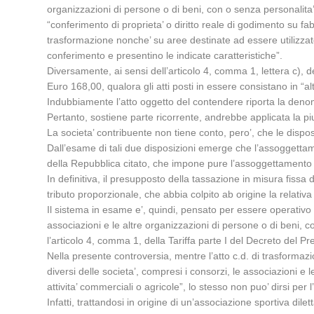
organizzazioni di persone o di beni, con o senza personalita’ 
“conferimento di proprieta’ o diritto reale di godimento su fab
trasformazione nonche’ su aree destinate ad essere utilizzate
conferimento e presentino le indicate caratteristiche”.
Diversamente, ai sensi dell’articolo 4, comma 1, lettera c), de
Euro 168,00, qualora gli atti posti in essere consistano in “a
Indubbiamente l’atto oggetto del contendere riporta la deno
Pertanto, sostiene parte ricorrente, andrebbe applicata la pi
La societa’ contribuente non tiene conto, pero’, che le dispo
Dall’esame di tali due disposizioni emerge che l’assoggettamen
della Repubblica citato, che impone pure l’assoggettamento a
In definitiva, il presupposto della tassazione in misura fissa
tributo proporzionale, che abbia colpito ab origine la relativa
Il sistema in esame e’, quindi, pensato per essere operativo in
associazioni e le altre organizzazioni di persone o di beni, co
l’articolo 4, comma 1, della Tariffa parte I del Decreto del 
Nella presente controversia, mentre l’atto c.d. di trasformazi
diversi delle societa’, compresi i consorzi, le associazioni e 
attivita’ commerciali o agricole”, lo stesso non puo’ dirsi pe
Infatti, trattandosi in origine di un’associazione sportiva dile