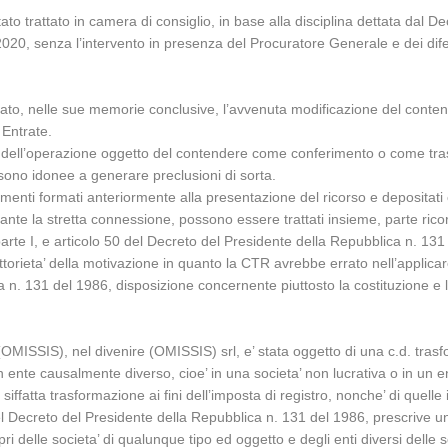
stato trattato in camera di consiglio, in base alla disciplina dettata dal
020, senza l’intervento in presenza del Procuratore Generale e dei dife
ttato, nelle sue memorie conclusive, l’avvenuta modificazione del conten
 Entrate.
one dell’operazione oggetto del contendere come conferimento o come tra
n sono idonee a generare preclusioni di sorta.
documenti formati anteriormente alla presentazione del ricorso e deposit
 stante la stretta connessione, possono essere trattati insieme, parte ric
a parte I, e articolo 50 del Decreto del Presidente della Repubblica n. 131 
ttorieta’ della motivazione in quanto la CTR avrebbe errato nell’applicar
ca n. 131 del 1986, disposizione concernente piuttosto la costituzione e
(OMISSIS), nel divenire (OMISSIS) srl, e’ stata oggetto di una c.d. tra
 ente causalmente diverso, cioe’ in una societa’ non lucrativa o in un e
ffatta trasformazione ai fini dell’imposta di registro, nonche’ di quelle 
 del Decreto del Presidente della Repubblica n. 131 del 1986, prescrive un’
 delle societa’ di qualunque tipo ed oggetto e degli enti diversi delle so