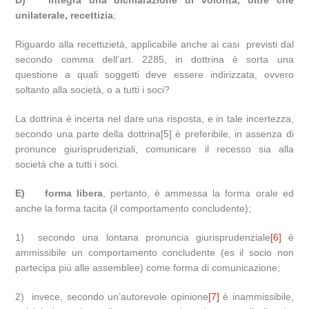
D)
integra una dichiarazione di volontà, oltre che
unilaterale, recettizia
;
Riguardo alla recettizietà, applicabile anche ai casi previsti dal
secondo comma dell’art. 2285, in dottrina è sorta una
questione a quali soggetti deve essere indirizzata, ovvero
soltanto alla società, o a tutti i soci?
La dottrina è incerta nel dare una risposta, e in tale incertezza,
secondo una parte della dottrina[5] è preferibile, in assenza di
pronunce giurisprudenziali, comunicare il recesso sia alla
società che a tutti i soci.
E)
forma libera
, pertanto, è ammessa la forma orale ed
anche la forma tacita (il comportamento concludente);
1) secondo una lontana pronuncia giurisprudenziale
[6]
è
ammissibile un comportamento concludente (es il socio non
partecipa più alle assemblee) come forma di comunicazione;
2) invece, secondo un’autorevole opinione
[7]
è inammissibile,