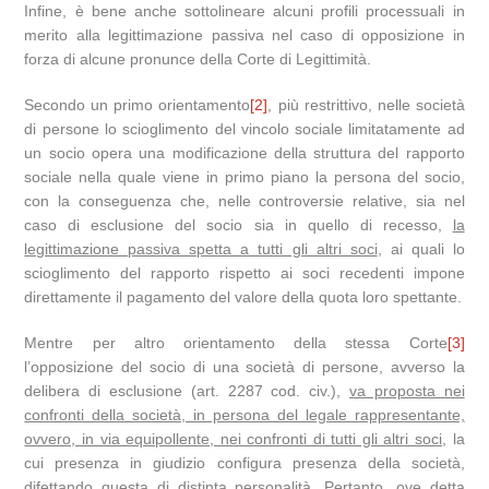
Infine, è bene anche sottolineare alcuni profili processuali in
merito alla legittimazione passiva nel caso di opposizione in
forza di alcune pronunce della Corte di Legittimità.
Secondo un primo orientamento
[2]
, più restrittivo, nelle società
di persone lo scioglimento del vincolo sociale limitatamente ad
un socio opera una modificazione della struttura del rapporto
sociale nella quale viene in primo piano la persona del socio,
con la conseguenza che, nelle controversie relative, sia nel
caso di esclusione del socio sia in quello di recesso,
la
legittimazione passiva spetta a tutti gli altri soci
, ai quali lo
scioglimento del rapporto rispetto ai soci recedenti impone
direttamente il pagamento del valore della quota loro spettante.
Mentre per altro orientamento della stessa Corte
[3]
l’opposizione del socio di una società di persone, avverso la
delibera di esclusione (art. 2287 cod. civ.),
va proposta nei
confronti della società, in persona del legale rappresentante,
ovvero, in via equipollente, nei confronti di tutti gli altri soci
, la
cui presenza in giudizio configura presenza della società,
difettando questa di distinta personalità. Pertanto, ove detta