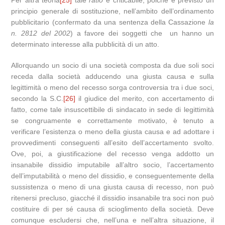
Per altra teoria
[25]
tale
ratio
è criticabile, poiché è previsto un
principio generale di sostituzione, nell’ambito dell’ordinamento
pubblicitario (confermato da una sentenza della Cassazione
la
n. 2812 del 2002
) a favore dei soggetti che un hanno un
determinato interesse alla pubblicità di un atto.
Allorquando un socio di una società composta da due soli soci
receda dalla società adducendo una giusta causa e sulla
legittimità o meno del recesso sorga controversia tra i due soci,
secondo la S.C.
[26]
il giudice del merito, con accertamento di
fatto, come tale insuscettibile di sindacato in sede di legittimità
se congruamente e correttamente motivato, è tenuto a
verificare l’esistenza o meno della giusta causa e ad adottare i
provvedimenti conseguenti all’esito dell’accertamento svolto.
Ove, poi, a giustificazione del recesso venga addotto un
insanabile dissidio imputabile all’altro socio, l’accertamento
dell’imputabilità o meno del dissidio, e conseguentemente della
sussistenza o meno di una giusta causa di recesso, non può
ritenersi precluso, giacché il dissidio insanabile tra soci non può
costituire di per sé causa di scioglimento della società. Deve
comunque escludersi che, nell’una e nell’altra situazione, il