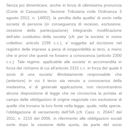
Senza poi dimenticare, anche in forza di ultimissima pronuncia
(Corte di Cassazione, Sezione Tributaria civile Ordinanza 3
agosto 2012, n. 14002), la perdita della qualita’ di socio nella
societa’ di persone (in conseguenza di recesso, esclusione,
cessione della partecipazione) integrando modificazione
dell’atto costitutivo della societa’ (cfr. per la societa’ in nome
collettivo: articolo 2295 c.c.), e’ soggetta ad iscrizione nel
registro delle imprese a pena di inopponibilità ai terzi, a meno
che si provi che questi ne fossero a conoscenza (articolo 2300
c.c.). Tale regime, applicabile alle societa’ in accomandita in
forza del richiamo di cui all’articolo 2315 c.c. in forza del quale il
socio di una societa’ illimitatamente responsabile che
(anteriore) in cui il terzo sia venuto a conoscenza della
medesima, e’ di generale applicazione, non riscontrandosi
alcuna disposizione di legge che ne circoscriva la portata al
campo delle obbligazioni di origine negoziale con esclusione di
quelle che trovano la loro fonte nella legge, quale, nella specie,
l’obbligazione di versamento dell’IVA (cfr. Cass. n. 20447 del
2011; n. 2215 del 2006, in riferimento alle obbligazioni sociali
sorte dopo la cessione della quota, da parte del socio