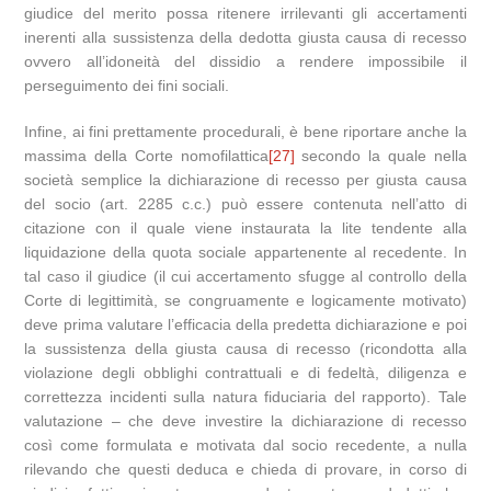
giudice del merito possa ritenere irrilevanti gli accertamenti
inerenti alla sussistenza della dedotta giusta causa di recesso
ovvero all’idoneità del dissidio a rendere impossibile il
perseguimento dei fini sociali.
Infine, ai fini prettamente procedurali, è bene riportare anche la
massima della Corte nomofilattica
[27]
secondo la quale nella
società semplice la dichiarazione di recesso per giusta causa
del socio (art. 2285 c.c.) può essere contenuta nell’atto di
citazione con il quale viene instaurata la lite tendente alla
liquidazione della quota sociale appartenente al recedente. In
tal caso il giudice (il cui accertamento sfugge al controllo della
Corte di legittimità, se congruamente e logicamente motivato)
deve prima valutare l’efficacia della predetta dichiarazione e poi
la sussistenza della giusta causa di recesso (ricondotta alla
violazione degli obblighi contrattuali e di fedeltà, diligenza e
correttezza incidenti sulla natura fiduciaria del rapporto). Tale
valutazione – che deve investire la dichiarazione di recesso
così come formulata e motivata dal socio recedente, a nulla
rilevando che questi deduca e chieda di provare, in corso di