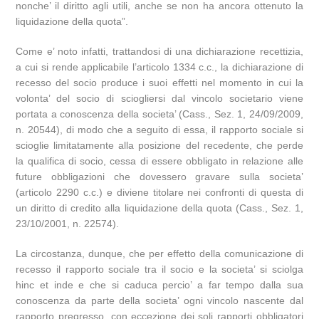
nonche’ il diritto agli utili, anche se non ha ancora ottenuto la
liquidazione della quota”.
Come e’ noto infatti, trattandosi di una dichiarazione recettizia,
a cui si rende applicabile l’articolo 1334 c.c., la dichiarazione di
recesso del socio produce i suoi effetti nel momento in cui la
volonta’ del socio di sciogliersi dal vincolo societario viene
portata a conoscenza della societa’ (Cass., Sez. 1, 24/09/2009,
n. 20544), di modo che a seguito di essa, il rapporto sociale si
scioglie limitatamente alla posizione del recedente, che perde
la qualifica di socio, cessa di essere obbligato in relazione alle
future obbligazioni che dovessero gravare sulla societa’
(articolo 2290 c.c.) e diviene titolare nei confronti di questa di
un diritto di credito alla liquidazione della quota (Cass., Sez. 1,
23/10/2001, n. 22574).
La circostanza, dunque, che per effetto della comunicazione di
recesso il rapporto sociale tra il socio e la societa’ si sciolga
hinc et inde e che si caduca percio’ a far tempo dalla sua
conoscenza da parte della societa’ ogni vincolo nascente dal
rapporto pregresso, con eccezione dei soli rapporti obbligatori