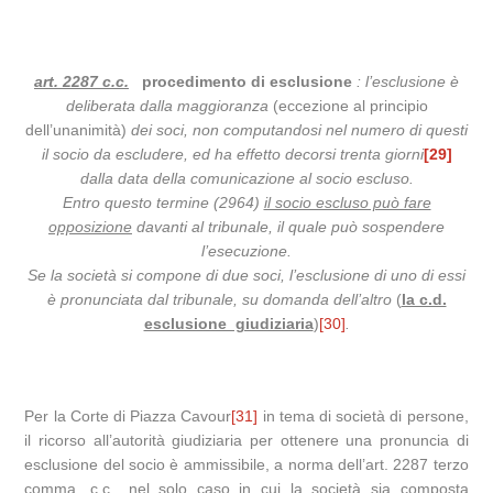
art. 2287 c.c.
procedimento di esclusione
: l’esclusione è
deliberata dalla maggioranza
(eccezione al principio
dell’unanimità)
dei soci, non computandosi nel numero di questi
il socio da escludere, ed ha effetto decorsi trenta giorni
[29]
dalla data della comunicazione al socio escluso.
Entro questo termine (2964)
il socio escluso può fare
opposizione
davanti al tribunale, il quale può sospendere
l’esecuzione.
Se la società si compone di due soci, l’esclusione di uno di essi
è pronunciata dal tribunale, su domanda dell’altro
(
la c.d.
esclusione giudiziaria
)
[30]
.
Per la Corte di Piazza Cavour
[31]
in tema di società di persone,
il ricorso all’autorità giudiziaria per ottenere una pronuncia di
esclusione del socio è ammissibile, a norma dell’art. 2287 terzo
comma, c.c., nel solo caso in cui la società sia composta