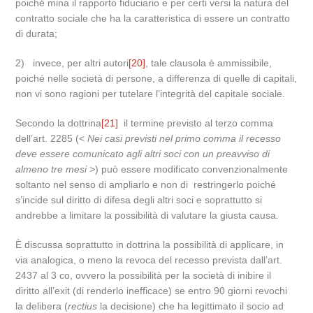
poiché mina il rapporto fiduciario e per certi versi la natura del
contratto sociale che ha la caratteristica di essere un contratto
di durata;
2) invece, per altri autori
[20]
, tale clausola è ammissibile,
poiché nelle società di persone, a differenza di quelle di capitali,
non vi sono ragioni per tutelare l’integrità del capitale sociale.
Secondo la dottrina
[21]
il termine previsto al terzo comma
dell’art. 2285 (<
Nei casi previsti nel primo comma il recesso
deve essere comunicato agli altri soci con un preavviso di
almeno tre mesi >
) può essere modificato convenzionalmente
soltanto nel senso di ampliarlo e non di restringerlo poiché
s’incide sul diritto di difesa degli altri soci e soprattutto si
andrebbe a limitare la possibilità di valutare la giusta causa
.
È discussa soprattutto in dottrina la possibilità di applicare, in
via analogica, o meno la revoca del recesso prevista dall’art.
2437 al 3 co, ovvero la possibilità per la società di inibire il
diritto all’exit (di renderlo inefficace) se entro 90 giorni revochi
la delibera (
rectius
la decisione) che ha legittimato il socio ad