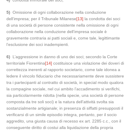
4)
condotta immorale dei soci;
5)
Omissione di ogni collaborazione nella conduzione
dell’impresa; per il Tribunale Milanese
[13]
la condotta dei soci
di una società di persone consistente nella omissione di ogni
collaborazione nella conduzione dell’impresa sociale è
gravemente contraria ai patti sociali e, come tale, legittimante
l’esclusione dei soci inadempienti.
6)
L’aggressione in danno di uno dei soci; secondo la Corte
territoriale Fiorentina
[14]
costituisce una violazione dei doveri di
correttezza inerenti al rapporto societario, come tale idonea a
ledere il vincolo fiduciario che necessariamente deve sussistere
tra i partecipanti al contratto di società, in special modo qualora
la compagine sociale, nel cui ambito l’accadimento si verifichi,
sia particolarmente ridotta (nella specie, una società di persone
composta da tre soli soci) e la natura dell’attività svolta sia
sostanzialmente artigianale; in presenza di siffatti presupposti il
verificarsi di un simile episodio integra, pertanto, per il socio
aggredito, una giusta causa di recesso ex art. 2285 c.c., con il
conseguente diritto di costui alla liquidazione della propria