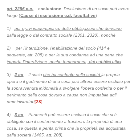
art. 2286 c.c.
esclusione
: l’esclusione di un socio può avere
luogo
(
Cause di esclusione c.d. facoltative
)
1)
per gravi inadempienze delle obbligazioni che derivano
dalla legge o dal contratto sociale
(2301, 2320), nonché
2)
per l’interdizione, l’inabilitazione del socio
(414 e
seguente, att. 208) o
per la sua condanna ad una pena che
importa l’interdizione, anche temporanea, dai pubblici uffici
.
3)
2 co
– Il socio
che ha conferito nella società
la propria
opera o il godimento di una cosa può altresì essere escluso per
la sopravvenuta inidoneità a svolgere l’opera conferita o per il
perimento della cosa dovuto a causa non imputabile agli
amministratori
[28]
.
4)
3 co
– Parimenti può essere escluso il socio che si è
obbligato con il conferimento a trasferire la proprietà di una
cosa, se questa è perita prima che la proprietà sia acquistata
dalla società (1465, att. 208).