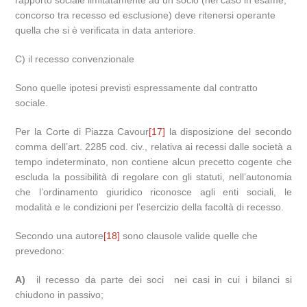
rapporto sociale limitatamente ad un socio (nel caso in esame,
concorso tra recesso ed esclusione) deve ritenersi operante
quella che si è verificata in data anteriore.
C) il recesso convenzionale
Sono quelle ipotesi previsti espressamente dal contratto
sociale.
Per la Corte di Piazza Cavour
[17]
la disposizione del secondo
comma dell’art. 2285 cod. civ., relativa ai recessi dalle società a
tempo indeterminato, non contiene alcun precetto cogente che
escluda la possibilità di regolare con gli statuti, nell’autonomia
che l’ordinamento giuridico riconosce agli enti sociali, le
modalità e le condizioni per l’esercizio della facoltà di recesso.
Secondo una autore
[18]
sono clausole valide quelle che
prevedono:
A)
il recesso da parte dei soci nei casi in cui i bilanci si
chiudono in passivo;