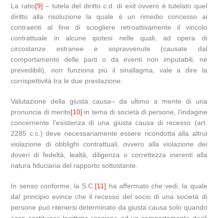
La ratio
[9]
– tutela del diritto c.d. di exit ovvero è tutelato quel
diritto alla risoluzione la quale è un rimedio concesso ai
contraenti al fine di sciogliere retroattivamente il vincolo
contrattuale in alcune ipotesi nelle quali, ad opera di
circostanze estranee e sopravvenute (causate dal
comportamento delle parti o da eventi non imputabili, né
prevedibili), non funziona più il sinallagma, vale a dire la
corrispettività tra le due prestazione.
Valutazione della giusta causa– da ultimo a mente di una
pronuncia di merito
[10]
in tema di società di persone, l’indagine
concernente l’esistenza di una giusta causa di recesso (art.
2285 c.c.) deve necessariamente essere ricondotta alla altrui
violazione di obblighi contrattuali, ovvero alla violazione dei
doveri di fedeltà, lealtà, diligenza o correttezza inerenti alla
natura fiduciaria del rapporto sottostante.
In senso conforme, la S.C.
[11]
ha affermato che vedi, la quale
dal principio evince che il recesso del socio di una società di
persone può ritenersi determinato da giusta causa solo quando