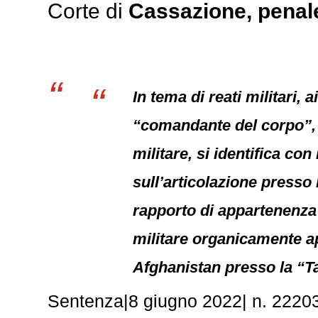
Corte di
Cassazione,
penal
In tema di reati militari, a
“comandante del corpo”, o
militare, si identifica co
sull’articolazione presso 
rapporto di appartenenza 
militare organicamente app
Afghanistan presso la “T
Sentenza|8 giugno 2022| n. 22203. R