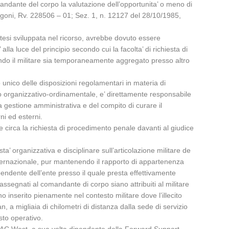
comandante del corpo la valutazione dell’opportunita’ o meno di
 Cogoni, Rv. 228506 – 01; Sez. 1, n. 12127 del 28/10/1985,
a tesi sviluppata nel ricorso, avrebbe dovuto essere
lla luce del principio secondo cui la facolta’ di richiesta di
ndo il militare sia temporaneamente aggregato presso altro
 unico delle disposizioni regolamentari in materia di
no organizzativo-ordinamentale, e’ direttamente responsabile
a gestione amministrativa e del compito di curare il
rni ed esterni.
nale circa la richiesta di procedimento penale davanti al giudice
a’ organizzativa e disciplinare sull’articolazione militare de
 internazionale, pur mantenendo il rapporto di appartenenza
endente dell’ente presso il quale presta effettivamente
assegnati al comandante di corpo siano attribuiti al militare
no inserito pienamente nel contesto militare dove l’illecito
 a migliaia di chilometri di distanza dalla sede di servizio
sto operativo.