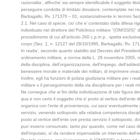
razionalita’, affinche’ sia sempre identificabile il soggetto 
perseguire condotte di limitato disvalore, contemplate nei re
Barbagallo, Rv. 171370 – 01; sostanzialmente in termini Sez
2.1. Nel caso di specie, cio’ che e’ contestato dalla difesa 
individuato nel direttore del Policlinico militare “(OMISSIS)” 
procedimento di cui all’articolo 260 c.p.m.p., spetta esclu
corpo (Sez. 1, n. 12127 del 28/10/1985, Barbagallo, Rv. 17
In realta’, secondo quanto stabilito dal Decreto del Presiden
ordinamento militare, a norma della L. 28 novembre 2005, n. 
della disciplina, dell’organizzazione, dell’impiego, dell’add
benessere morale e materiale dei militari, di imprimere vivacita
Inoltre, egli ha funzioni di polizia giudiziaria militare per i 
militare o il perseguimento della via disciplinare per i reati m
Ne consegue che ai fini della individuazione di tale figura de
qua e non certo il soggetto che e’ posto al vertice dell’ente
organica con l’ente di provenienza, cui sara’ eventualmente 
servizio, venendo sottoposto alla relativa competenza discipli
posto al vertice dell’ente ove presta servizio il sottoposto, d
puo’ essersi consumato, tanto piu’ quando, come nel caso di s
dell’imputato, si’ da rendere impensabile un intervento dell’