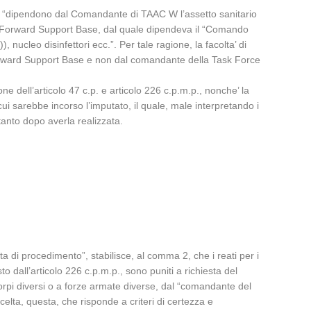
ort “dipendono dal Comandante di TAAC W l’assetto sanitario
il Forward Support Base, dal quale dipendeva il “Comando
ucleo disinfettori ecc.”. Per tale ragione, la facolta’ di
orward Support Base e non dal comandante della Task Force
e dell’articolo 47 c.p. e articolo 226 c.p.m.p., nonche’ la
i sarebbe incorso l’imputato, il quale, male interpretando i
anto dopo averla realizzata.
ta di procedimento”, stabilisce, al comma 2, che i reati per i
o dall’articolo 226 c.p.m.p., sono puniti a richiesta del
corpi diversi o a forze armate diverse, dal “comandante del
scelta, questa, che risponde a criteri di certezza e