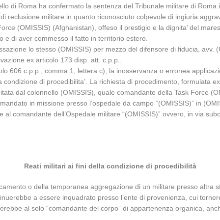
pello di Roma ha confermato la sentenza del Tribunale militare di Roma
reclusione militare in quanto riconosciuto colpevole di ingiuria aggravat
Force (OMISSIS) (Afghanistan), offeso il prestigio e la dignita’ del mar
o e di aver commesso il fatto in territorio estero.
assazione lo stesso (OMISSIS) per mezzo del difensore di fiducia, avv. 
vazione ex articolo 173 disp. att. c.p.p..
icolo 606 c.p.p., comma 1, lettera c), la inosservanza o erronea applicazi
 condizione di procedibilita’. La richiesta di procedimento, formulata ex 
ercitata dal colonnello (OMISSIS), quale comandante della Task Force (OMI
r comandato in missione presso l’ospedale da campo “(OMISSIS)” in (OM
tere al comandante dell’Ospedale militare “(OMISSIS)” ovvero, in via 
Reati militari ai fini della condizione di procedibilità
staccamento o della temporanea aggregazione di un militare presso altra s
inuerebbe a essere inquadrato presso l’ente di provenienza, cui tornereb
spetterebbe al solo “comandante del corpo” di appartenenza organica, a