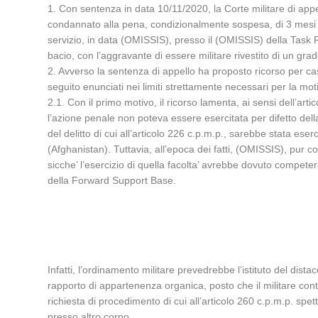
1. Con sentenza in data 10/11/2020, la Corte militare di ap
condannato alla pena, condizionalmente sospesa, di 3 mesi di 
servizio, in data (OMISSIS), presso il (OMISSIS) della Task 
bacio, con l’aggravante di essere militare rivestito di un grad
2. Avverso la sentenza di appello ha proposto ricorso per c
seguito enunciati nei limiti strettamente necessari per la moti
2.1. Con il primo motivo, il ricorso lamenta, ai sensi dell’art
l’azione penale non poteva essere esercitata per difetto della
del delitto di cui all’articolo 226 c.p.m.p., sarebbe stata es
(Afghanistan). Tuttavia, all’epoca dei fatti, (OMISSIS), pu
sicche’ l’esercizio di quella facolta’ avrebbe dovuto compe
della Forward Support Base.
Infatti, l’ordinamento militare prevedrebbe l’istituto del di
rapporto di appartenenza organica, posto che il militare cont
richiesta di procedimento di cui all’articolo 260 c.p.m.p. 
presso altro corpo.