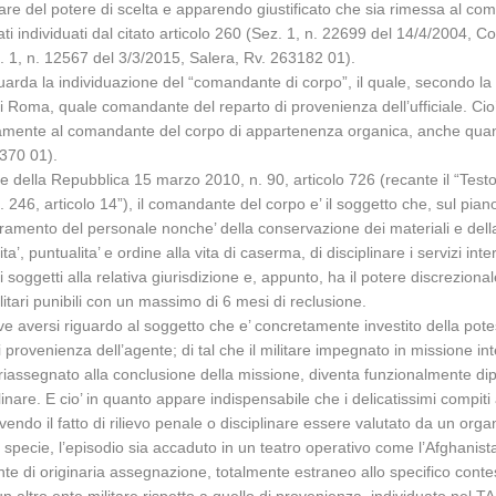
titolare del potere di scelta e apparendo giustificato che sia rimessa al 
ati individuati dal citato articolo 260 (Sez. 1, n. 22699 del 14/4/2004,
. 1, n. 12567 del 3/3/2015, Salera, Rv. 263182 01).
riguarda la individuazione del “comandante di corpo”, il quale, secondo l
di Roma, quale comandante del reparto di provenienza dell’ufficiale. Cio’ a
sivamente al comandante del corpo di appartenenza organica, anche qua
1370 01).
te della Repubblica 15 marzo 2010, n. 90, articolo 726 (recante il “Testo
246, articolo 14”), il comandante del corpo e’ il soggetto che, sul pia
estramento del personale nonche’ della conservazione dei materiali e dell
’, puntualita’ e ordine alla vita di caserma, di disciplinare i servizi inte
reati soggetti alla relativa giurisdizione e, appunto, ha il potere discrezio
ilitari punibili con un massimo di 6 mesi di reclusione.
ve aversi riguardo al soggetto che e’ concretamente investito della potest
 di provenienza dell’agente; di tal che il militare impegnato in missione
riassegnato alla conclusione della missione, diventa funzionalmente dip
nare. E cio’ in quanto appare indispensabile che i delicatissimi compiti 
ovendo il fatto di rilievo penale o disciplinare essere valutato da un orga
pecie, l’episodio sia accaduto in un teatro operativo come l’Afghanistan,
ente di originaria assegnazione, totalmente estraneo allo specifico conte