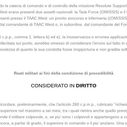
condo la catena di comando e di controllo della missione Resolute Supp
West erano presenti due assetti nazionali: la Task Force (OMISSIS) e 
senti presso il TAAC West: un pronto soccorso e infermeria ((OMISSIS)), n
a dal comandante di TAAC West o, in subordine, dal comandante del F
6 c.p.p., comma 1, lettera b) ed e), la inosservanza o erronea applicazion
citata sul punto, avrebbe omesso di considerare l’errore sul fatto in cu
volezza di quanto la sua condotta fosse inopportuna e non gradita solt
Reati militari ai fini della condizione di procedibilità
CONSIDERATO IN
DIRITTO
cordare, preliminarmente, che l’articolo 260 c.p.m.p., rubricato “richies
 superiore nel massimo a sei mesi, tra i quali rientra anche quello previst
nde il militare colpevole, o, se piu’ sono i colpevoli e appartengono a 
ncora, a parita’ di grado, il superiore in comando o il piu’ anziano. Una 