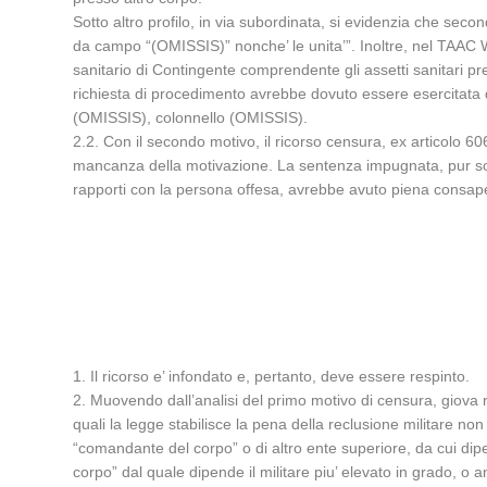
Sotto altro profilo, in via subordinata, si evidenzia che se
da campo “(OMISSIS)” nonche’ le unita’”. Inoltre, nel TAAC 
sanitario di Contingente comprendente gli assetti sanitari pre
richiesta di procedimento avrebbe dovuto essere esercitat
(OMISSIS), colonnello (OMISSIS).
2.2. Con il secondo motivo, il ricorso censura, ex articolo 60
mancanza della motivazione. La sentenza impugnata, pur solle
rapporti con la persona offesa, avrebbe avuto piena consape
1. Il ricorso e’ infondato e, pertanto, deve essere respinto.
2. Muovendo dall’analisi del primo motivo di censura, giova ri
quali la legge stabilisce la pena della reclusione militare non
“comandante del corpo” o di altro ente superiore, da cui dipe
corpo” dal quale dipende il militare piu’ elevato in grado, o a