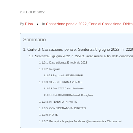
20 LUGLIO 2022
By
D'Isa
In
Cassazione penale 2022
,
Corte di Cassazione
,
Dirit
Sommario
Corte di Cassazione, penale, Sentenza|8 giugno 2022| n. 222
Sentenza|8 giugno 2022| n. 22203. Reati militari ai fini della condizion
Data udienza 23 febbraio 2022
Integrale
Tag – parola: REATI MILITARI
SEZIONE PRIMA PENALE
Dott. ZAZA Carlo – Presidente
Dott. RENOLDI Carlo – rel. Consigliere
RITENUTO IN FATTO
CONSIDERATO IN DIRITTO
P.Q.M.
Per aprire la pagina facebook @avvrenatodisa Cliccare qui