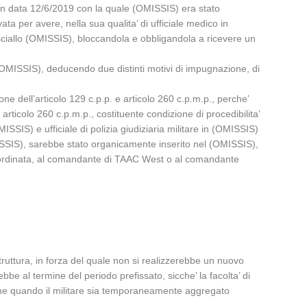
 in data 12/6/2019 con la quale (OMISSIS) era stato
a per avere, nella sua qualita’ di ufficiale medico in
esciallo (OMISSIS), bloccandola e obbligandola a ricevere un
(OMISSIS), deducendo due distinti motivi di impugnazione, di
one dell’articolo 129 c.p.p. e articolo 260 c.p.m.p., perche’
articolo 260 c.p.m.p., costituente condizione di procedibilita’
SSIS) e ufficiale di polizia giudiziaria militare in (OMISSIS)
ISSIS), sarebbe stato organicamente inserito nel (OMISSIS),
subordinata, al comandante di TAAC West o al comandante
truttura, in forza del quale non si realizzerebbe un nuovo
be al termine del periodo prefissato, sicche’ la facolta’ di
nche quando il militare sia temporaneamente aggregato