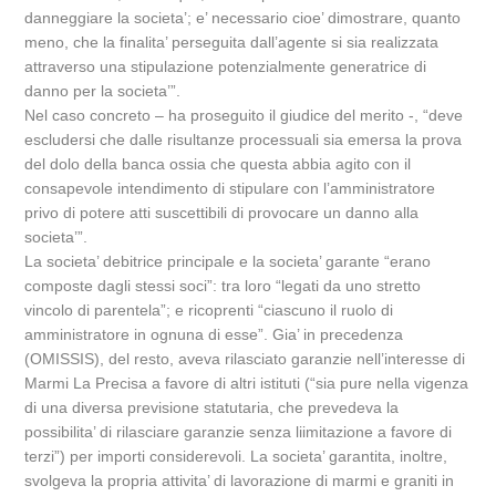
danneggiare la societa’; e’ necessario cioe’ dimostrare, quanto
meno, che la finalita’ perseguita dall’agente si sia realizzata
attraverso una stipulazione potenzialmente generatrice di
danno per la societa’”.
Nel caso concreto – ha proseguito il giudice del merito -, “deve
escludersi che dalle risultanze processuali sia emersa la prova
del dolo della banca ossia che questa abbia agito con il
consapevole intendimento di stipulare con l’amministratore
privo di potere atti suscettibili di provocare un danno alla
societa’”.
La societa’ debitrice principale e la societa’ garante “erano
composte dagli stessi soci”: tra loro “legati da uno stretto
vincolo di parentela”; e ricoprenti “ciascuno il ruolo di
amministratore in ognuna di esse”. Gia’ in precedenza
(OMISSIS), del resto, aveva rilasciato garanzie nell’interesse di
Marmi La Precisa a favore di altri istituti (“sia pure nella vigenza
di una diversa previsione statutaria, che prevedeva la
possibilita’ di rilasciare garanzie senza liimitazione a favore di
terzi”) per importi considerevoli. La societa’ garantita, inoltre,
svolgeva la propria attivita’ di lavorazione di marmi e graniti in