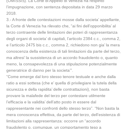
(OMISSIS). La Corte di Appello di Venezia ha respinto
l’impugnazione, con sentenza depositata in data 29 marzo
2018.
3.- A fronte delle contestazioni mosse dalla societa’ appellante,
la Corte di Venezia ha rilevato che, “ai fini dell’opponibilita’ al
terzo contraente delle limitazioni dei poteri di rappresentanza
degli organi di societa’ di capitali, l’articolo 2384 c.c., comma 2,
e l’articolo 2475 bis c.c., comma 2, richiedono non gia’ la mera
conoscenza della esistenza di tali limitazioni da parte del terzo,
ma altresi’ la sussistenza di un accordo fraudolento o, quanto
meno, la consapevolezza di una stipulazione potenzialmente
generatrice di danno per la societa’”.
“Come emerge dal loro stesso tenore testuale e anche dalla
ratio a essi sottesa (che e’ quella di privilegiare la tutela della
sicurezza e della rapidita’ delle contrattazioni), non basta
provare la malafede del terzo per contestare utilmente
l’efficacia e la validita’ dell’atto posto in essere dal
rappresentante nei confronti dello stesso terzo”. “Non basta la
mera conoscenza effettiva, da parte del terzo, dell’esistenza di
limitazioni alla rappresentanza: occorre un “accordo
fraudolento o, comunque, un comportamento teso a