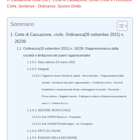
In
Cassazione civile 2021
,
Corte di Cassazione
,
Diritto Civile e Procedura
Civile
,
Sentenze - Ordinanze
,
Sezioni Diritto
Sommario
Corte di Cassazione, civile, Ordinanza|28 settembre 2021| n.
26239.
Ordinanza|28 settembre 2021| n. 26239. Rappresentanza della
società e limitazioni dei poteri rappresentativi
Data udienza 23 marzo 2021
Integrale
Tag/parola chiave: Società di capitali – Amministratori – Rappresentanza della
società – Limitazioni dei poteri rappresentativi – Condizioni e limiti – Accordo
fraudolento o comportamento diretto a danneggiare la società – Necessità –
Prova relativa – Soggetto onerato – Fattispecie relativa a fideiussione prestata da
una s.r.l. a favore di s.n.c.
SEZIONE SESTA CIVILE
Dott. FERRO Massimo – Presidente
Dott. DOLMETTA Aldo Angelo – rel. Consigliere
FATTI DI CAUSA
RAGIONI DELLA DECISIONE