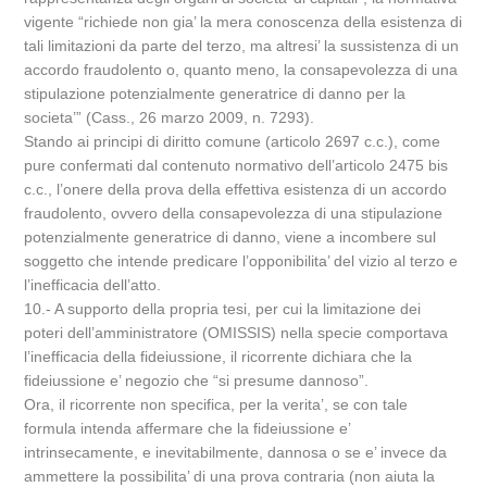
vigente “richiede non gia’ la mera conoscenza della esistenza di
tali limitazioni da parte del terzo, ma altresi’ la sussistenza di un
accordo fraudolento o, quanto meno, la consapevolezza di una
stipulazione potenzialmente generatrice di danno per la
societa’” (Cass., 26 marzo 2009, n. 7293).
Stando ai principi di diritto comune (articolo 2697 c.c.), come
pure confermati dal contenuto normativo dell’articolo 2475 bis
c.c., l’onere della prova della effettiva esistenza di un accordo
fraudolento, ovvero della consapevolezza di una stipulazione
potenzialmente generatrice di danno, viene a incombere sul
soggetto che intende predicare l’opponibilita’ del vizio al terzo e
l’inefficacia dell’atto.
10.- A supporto della propria tesi, per cui la limitazione dei
poteri dell’amministratore (OMISSIS) nella specie comportava
l’inefficacia della fideiussione, il ricorrente dichiara che la
fideiussione e’ negozio che “si presume dannoso”.
Ora, il ricorrente non specifica, per la verita’, se con tale
formula intenda affermare che la fideiussione e’
intrinsecamente, e inevitabilmente, dannosa o se e’ invece da
ammettere la possibilita’ di una prova contraria (non aiuta la