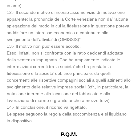
esame).
12.- Il secondo motivo di ricorso assume vizio di motivazione
apparente: la pronuncia della Corte veneziana non da’ “alcuna
spiegazione del modo in cui la fideiussione in questione poteva
soddisfare un interesse economico o contribuire allo
svolgimento dell’attivita’ di (OMISSIS)”.
13.- Il motivo non puo’ essere accolto.
Esso, infatti, non si confronta con la ratio decidendi adottata
dalla sentenza impugnata. Che ha ampiamente indicato le
interrelazioni correnti tra la societa’ che ha prestato la
fideiussione e la societa’ debitrice principale: da quelli
concernenti alle rispettive compagini sociali a quelli attinenti allo
svolgimento delle relative imprese sociali (cfr., in particolare, la
notazione inerente alla locazione del fabbricato e alla
lavorazione di marmo e granito anche a mezzo terzi).
14.- In conclusione, il ricorso va rigettato.
Le spese seguono la regola della soccombenza e si liquidano
in dispositivo.
P.Q.M.