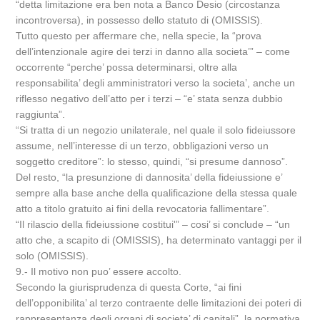
“detta limitazione era ben nota a Banco Desio (circostanza
incontroversa), in possesso dello statuto di (OMISSIS).
Tutto questo per affermare che, nella specie, la “prova
dell’intenzionale agire dei terzi in danno alla societa’” – come
occorrente “perche’ possa determinarsi, oltre alla
responsabilita’ degli amministratori verso la societa’, anche un
riflesso negativo dell’atto per i terzi – “e’ stata senza dubbio
raggiunta”.
“Si tratta di un negozio unilaterale, nel quale il solo fideiussore
assume, nell’interesse di un terzo, obbligazioni verso un
soggetto creditore”: lo stesso, quindi, “si presume dannoso”.
Del resto, “la presunzione di dannosita’ della fideiussione e’
sempre alla base anche della qualificazione della stessa quale
atto a titolo gratuito ai fini della revocatoria fallimentare”.
“Il rilascio della fideiussione costitui'” – cosi’ si conclude – “un
atto che, a scapito di (OMISSIS), ha determinato vantaggi per il
solo (OMISSIS).
9.- Il motivo non puo’ essere accolto.
Secondo la giurisprudenza di questa Corte, “ai fini
dell’opponibilita’ al terzo contraente delle limitazioni dei poteri di
rappresentanza degli organi di societa’ di capitali”, la normativa