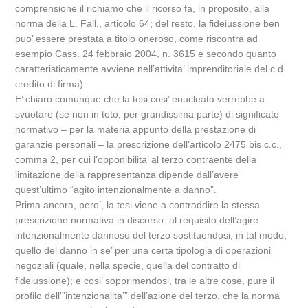
comprensione il richiamo che il ricorso fa, in proposito, alla
norma della L. Fall., articolo 64; del resto, la fideiussione ben
puo’ essere prestata a titolo oneroso, come riscontra ad
esempio Cass. 24 febbraio 2004, n. 3615 e secondo quanto
caratteristicamente avviene nell’attivita’ imprenditoriale del c.d.
credito di firma).
E’ chiaro comunque che la tesi cosi’ enucleata verrebbe a
svuotare (se non in toto, per grandissima parte) di significato
normativo – per la materia appunto della prestazione di
garanzie personali – la prescrizione dell’articolo 2475 bis c.c.,
comma 2, per cui l’opponibilita’ al terzo contraente della
limitazione della rappresentanza dipende dall’avere
quest’ultimo “agito intenzionalmente a danno”.
Prima ancora, pero’, la tesi viene a contraddire la stessa
prescrizione normativa in discorso: al requisito dell’agire
intenzionalmente dannoso del terzo sostituendosi, in tal modo,
quello del danno in se’ per una certa tipologia di operazioni
negoziali (quale, nella specie, quella del contratto di
fideiussione); e cosi’ sopprimendosi, tra le altre cose, pure il
profilo dell'”intenzionalita’” dell’azione del terzo, che la norma