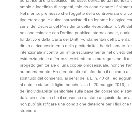
portatrice di uno specifico interesse, derivante dall’idoneita’
ampio e indefinito di soggetti, tale da condizionare i fini stat
Nel merito, premesso che l’oggetto della controversia era costi
tipo eterologo, e quindi sprovvisto di un legame biologico co
sensi del Decreto del Presidente della Repubblica n. 396 del 
nozione coincide con l’ordine pubblico internazionale, quale li
fondativo e dalla Carta dei Diritti Fondamentali dell’UE e dall
diritto al riconoscimento della genitorialita’, ha richiamato l’
intenzionale incontra un limite esclusivamente nel divieto dell
evidenziando le differenze esistenti tra la surrogazione di m
progetto genitoriale di una coppia omosessuale, nonche’ l’analo
autonomamente. Ha ritenuto altresi’ infondato il richiamo al 
sostituito dal consenso, ai sensi della L. n. 40 cit., ed aggi
al nato lo status di figlio, nonche’ alla L. 20 maggio 2016, n. 7
dell’individuabilita’ genitoriale sulla base del consenso e’ 
dalla circostanza che il consenso sia stato acquisito da un’aut
non puo’ giustificare una condizione deteriore per i figli che
straniero.