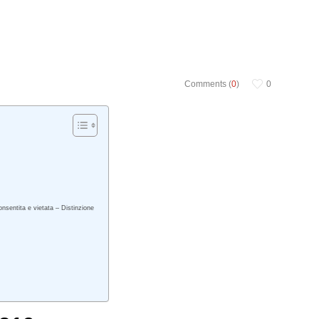
Comments (
0
)
0
onsentita e vietata – Distinzione