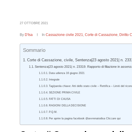
27 OTTOBRE 2021
By
D'Isa
In
Cassazione civile 2021
,
Corte di Cassazione
,
Diritto 
Sommario
Corte di Cassazione, civile, Sentenza|23 agosto 2021| n. 233
Sentenza|23 agosto 2021| n. 23319. Rapporto di filiazione in assenz
Data udienza 16 giugno 2021
Integrale
Tag/parola chiave: Atti dello stato civile – Rettifica – Limiti del ri
SEZIONE PRIMA CIVILE
FATTI DI CAUSA
RAGIONI DELLA DECISIONE
P.Q.M.
Per aprire la pagina facebook @avvrenatodisa Cliccare qui