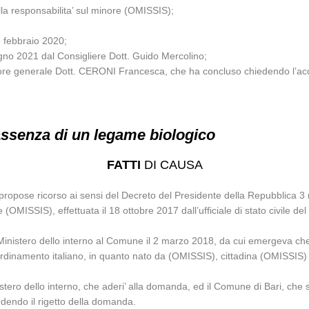
della responsabilita’ sul minore (OMISSIS);
 3 febbraio 2020;
iugno 2021 dal Consigliere Dott. Guido Mercolino;
atore generale Dott. CERONI Francesca, che ha concluso chiedendo l’accog
 assenza di un legame biologico
FATTI
DI CAUSA
ri propose ricorso ai sensi del Decreto del Presidente della Repubblica 
 (OMISSIS), effettuata il 18 ottobre 2017 dall’ufficiale di stato civile de
nistero dello interno al Comune il 2 marzo 2018, da cui emergeva che la
l’ordinamento italiano, in quanto nato da (OMISSIS), cittadina (OMISSIS)
nistero dello interno, che aderi’ alla domanda, ed il Comune di Bari, che si
edendo il rigetto della domanda.