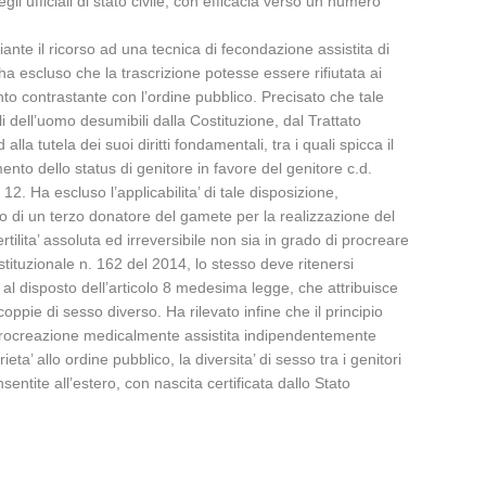
li ufficiali di stato civile, con efficacia verso un numero
iante il ricorso ad una tecnica di fecondazione assistita di
ha escluso che la trascrizione potesse essere rifiutata ai
to contrastante con l’ordine pubblico. Precisato che tale
li dell’uomo desumibili dalla Costituzione, dal Trattato
a tutela dei suoi diritti fondamentali, tra i quali spicca il
mento dello status di genitore in favore del genitore c.d.
2. Ha escluso l’applicabilita’ di tale disposizione,
co di un terzo donatore del gamete per la realizzazione del
tilita’ assoluta ed irreversibile non sia in grado di procreare
tituzionale n. 162 del 2014, lo stesso deve ritenersi
o al disposto dell’articolo 8 medesima legge, che attribuisce
 coppie di sesso diverso. Ha rilevato infine che il principio
 di procreazione medicalmente assistita indipendentemente
a’ allo ordine pubblico, la diversita’ di sesso tra i genitori
entite all’estero, con nascita certificata dallo Stato