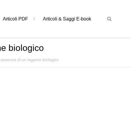
Articoli PDF
Articoli & Saggi E-book
me biologico
n assenza di un legame biologico