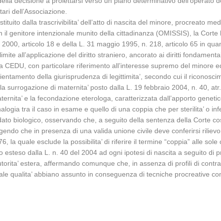
 della decisione a proiettarsi verso un piano determinativo dell’operato deg
utari dell’Associazione.
tuito dalla trascrivibilita’ dell’atto di nascita del minore, procreato med
n il genitore intenzionale munito della cittadinanza (OMISSIS), la Corte 
2000, articolo 18 e della L. 31 maggio 1995, n. 218, articolo 65 in quan
mite all’applicazione del diritto straniero, ancorato ai diritti fondamenta
a CEDU, con particolare riferimento all’interesse supremo del minore ed all
orientamento della giurisprudenza di legittimita’, secondo cui il riconosci
a surrogazione di maternita’ posto dalla L. 19 febbraio 2004, n. 40, atr. 1
aternita’ e la fecondazione eterologa, caratterizzata dall’apporto geneti
gia tra il caso in esame e quello di una coppia che per sterilita’ o infer
dato biologico, osservando che, a seguito della sentenza della Corte cos
ungendo che in presenza di una valida unione civile deve conferirsi riliev
6, la quale esclude la possibilita’ di riferire il termine “coppia” alle sole
stato esteso dalla L. n. 40 del 2004 ad ogni ipotesi di nascita a seguito
orita’ estera, affermando comunque che, in assenza di profili di contrariet
 tale qualita’ abbiano assunto in conseguenza di tecniche procreative cons