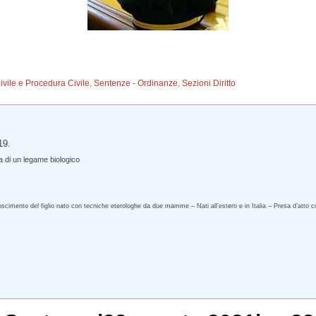
Civile e Procedura Civile
,
Sentenze - Ordinanze
,
Sezioni Diritto
19.
a di un legame biologico
conoscimento del figlio nato con tecniche eterologhe da due mamme – Nati all’estero e in Italia – Presa d’atto c