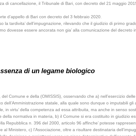
za di cancellazione, il Tribunale di Bari, con decreto del 21 maggio 2019,
Corte d’appello di Bari con decreto del 3 febbraio 2020.
la tardivita’ dell’impugnazione, rilevando che il giudizio di primo grado s
lamo dovesse essere ancorata non gia’ alla comunicazione del decreto im
 assenza di un legame biologico
, del Comune e della (OMISSIS), osservando che a) nell’esercizio delle fun
ico dell’Amministrazione statale, alla quale sono dunque o imputabili gli
le, in virtu’ della competenza ad essa attribuita, ma anche in senso sos
della normativa in materia, b) il Comune si era costituito in giudizio es
la Repubblica n. 396 del 2000, articolo 96 affinche’ potesse rappresenta
ere al Ministero, c) l’Associazione, oltre a risultare destinataria dell’im