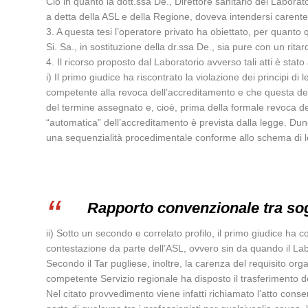
Ciò in quanto la dott.ssa De., Direttore sanitario del Laborat
a detta della ASL e della Regione, doveva intendersi carente d
3. A questa tesi l’operatore privato ha obiettato, per quanto 
Si. Sa., in sostituzione della dr.ssa De., sia pure con un ri
4. Il ricorso proposto dal Laboratorio avverso tali atti è sta
i) Il primo giudice ha riscontrato la violazione dei principi di
competente alla revoca dell’accreditamento e che questa deb
del termine assegnato e, cioè, prima della formale revoca de
“automatica” dell’accreditamento è prevista dalla legge. Du
una sequenzialità procedimentale conforme allo schema di 
Rapporto convenzionale tra sog
ii) Sotto un secondo e correlato profilo, il primo giudice ha 
contestazione da parte dell’ASL, ovvero sin da quando il Lab
Secondo il Tar pugliese, inoltre, la carenza del requisito or
competente Servizio regionale ha disposto il trasferimento dell
Nel citato provvedimento viene infatti richiamato l’atto consen