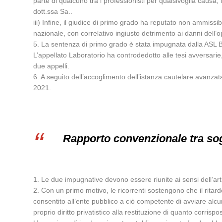
parte di qualcuno tra i professionisti per qualsivoglia causa,
dott.ssa Sa..
iii) Infine, il giudice di primo grado ha reputato non ammissi
nazionale, con correlativo ingiusto detrimento ai danni dell’o
5. La sentenza di primo grado è stata impugnata dalla ASL Bar
L’appellato Laboratorio ha controdedotto alle tesi avversarie,
due appelli.
6. A seguito dell’accoglimento dell’istanza cautelare avanza
2021.
Rapporto convenzionale tra sog
1. Le due impugnative devono essere riunite ai sensi dell’ar
2. Con un primo motivo, le ricorrenti sostengono che il ritar
consentito all’ente pubblico a ciò competente di avviare alcu
proprio diritto privatistico alla restituzione di quanto corrisp