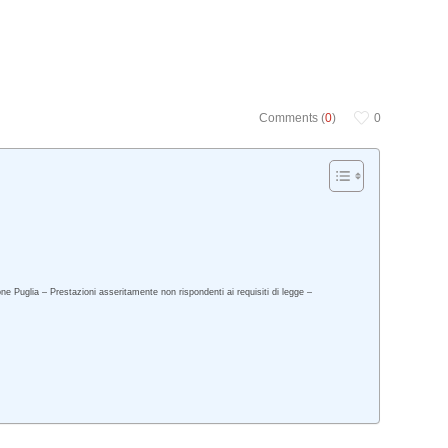
Comments (
0
)
0
ne Puglia – Prestazioni asseritamente non rispondenti ai requisiti di legge –