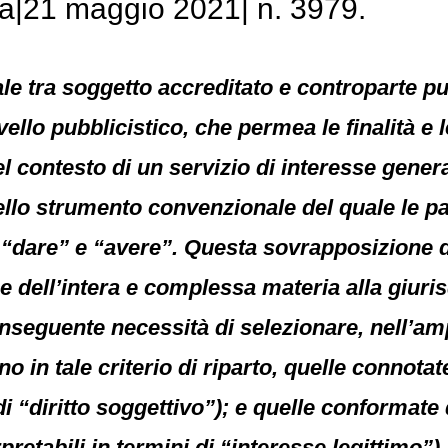
a|21 maggio 2021| n. 3979.
e tra soggetto accreditato e controparte pu
livello pubblicistico, che permea le finalità 
l contesto di un servizio di interesse general
 nello strumento convenzionale del quale le p
 “dare” e “avere”. Questa sovrapposizione di
e dell’intera e complessa materia alla giuri
onseguente necessità di selezionare, nell’a
o in tale criterio di riparto, quelle connota
(di “diritto soggettivo”); e quelle conformate
pretabili in termini di “interesse legittimo”).