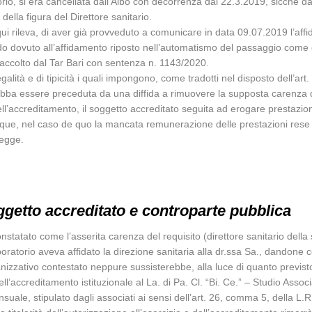
orio, si era cancellata dall’Albo con decorrenza dal 22.3.2019, sicché da
ella figura del Direttore sanitario.
qui rileva, di aver già provveduto a comunicare in data 09.07.2019 l’affid
tardo dovuto all’affidamento riposto nell’automatismo del passaggio come 
to accolto dal Tar Bari con sentenza n. 1143/2020.
 legalità e di tipicità i quali impongono, come tradotti nel disposto dell’a
ba essere preceduta da una diffida a rimuovere la supposta carenza de
ll’accreditamento, il soggetto accreditato seguita ad erogare prestazio
nque, nel caso de quo la mancata remunerazione delle prestazioni rese n
legge.
getto accreditato e controparte pubblica
constatato come l’asserita carenza del requisito (direttore sanitario dell
oratorio aveva affidato la direzione sanitaria alla dr.ssa Sa., dandon
ganizzativo contestato neppure sussisterebbe, alla luce di quanto previst
’accreditamento istituzionale al La. di Pa. Cl. “Bi. Ce.” – Studio Associat
suale, stipulato dagli associati ai sensi dell’art. 26, comma 5, della L.R.