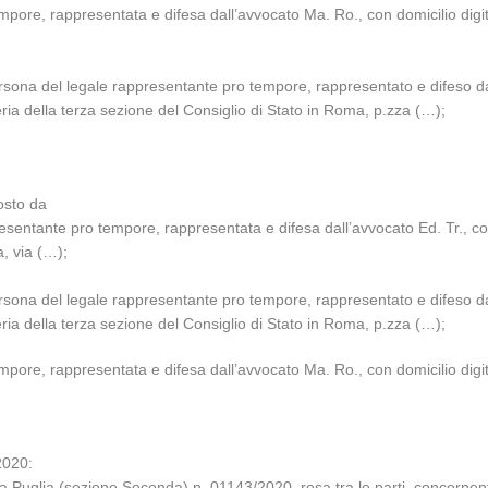
pore, rappresentata e difesa dall’avvocato Ma. Ro., con domicilio digita
in persona del legale rappresentante pro tempore, rappresentato e difeso 
teria della terza sezione del Consiglio di Stato in Roma, p.zza (…);
osto da
resentante pro tempore, rappresentata e difesa dall’avvocato Ed. Tr., co
a, via (…);
in persona del legale rappresentante pro tempore, rappresentato e difeso 
teria della terza sezione del Consiglio di Stato in Roma, p.zza (…);
pore, rappresentata e difesa dall’avvocato Ma. Ro., con domicilio digita
2020:
a Puglia (sezione Seconda) n. 01143/2020, resa tra le parti, concernen