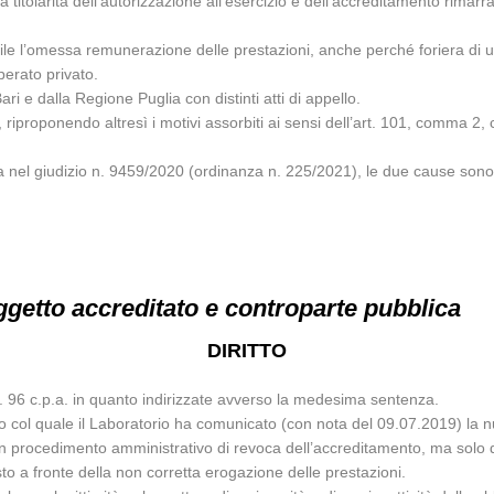
 la titolarità dell’autorizzazione all’esercizio e dell’accreditamento rim
bile l’omessa remunerazione delle prestazioni, anche perché foriera di un
perato privato.
i e dalla Regione Puglia con distinti atti di appello.
 riproponendo altresì i motivi assorbiti ai sensi dell’art. 101, comma 2, c
ta nel giudizio n. 9459/2020 (ordinanza n. 225/2021), le due cause sono
getto accreditato e controparte pubblica
DIRITTO
t. 96 c.p.a. in quanto indirizzate avverso la medesima sentenza.
do col quale il Laboratorio ha comunicato (con nota del 09.07.2019) la 
n procedimento amministrativo di revoca dell’accreditamento, ma solo di 
osto a fronte della non corretta erogazione delle prestazioni.