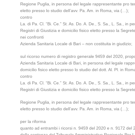
Regione Puglia, in persona del legale rappresentante pro tem
eletto presso lo studio dell’avv. Pa. Am. in Roma, via (…);
contro
La. di Pa. Cl. “Bi. Ce.” St. As. Do. A. De., S. Sa., L. Sa., 
Registri di Giustizia e domicilio fisico eletto presso la Segre
nei confronti
Azienda Sanitaria Locale di Bari – non costituita in giudizio;
sul ricorso numero di registro generale 9459 del 2020, prop
Azienda Sanitaria Locale di Bari, in persona del legale rapp
domicilio fisico eletto presso lo studio del dott. Al. Pl. in Rom
contro
La. di Pa. Cl. “Bi. Ce.” St. As. Do. A. De., S. Sa., L. Sa., 
Registri di Giustizia e domicilio fisico eletto presso la Segre
Regione Puglia, in persona del legale rappresentante pro tem
eletto presso lo studio dell’avv. Pa. Am. in Roma, via (…);
per la riforma
quanto ad entrambi i ricorsi n. 9459 del 2020 e n. 9172 del 
della sentenza del Tribunale Amministrativo Regionale Per L