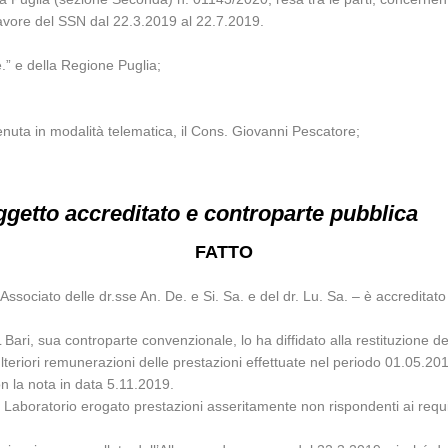
 favore del SSN dal 22.3.2019 al 22.7.2019.
 Ce.” e della Regione Puglia;
nuta in modalità telematica, il Cons. Giovanni Pescatore;
getto accreditato e controparte pubblica
FATTO
io Associato delle dr.sse An. De. e Si. Sa. e del dr. Lu. Sa. – è accredita
Bari, sua controparte convenzionale, lo ha diffidato alla restituzione 
ulteriori remunerazioni delle prestazioni effettuate nel periodo 01.05.2
n la nota in data 5.11.2019.
l Laboratorio erogato prestazioni asseritamente non rispondenti ai requis