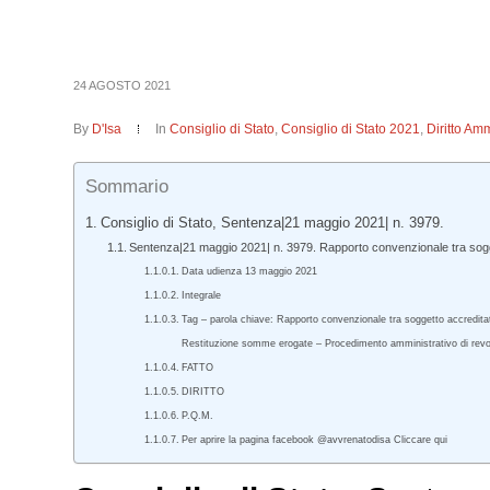
24 AGOSTO 2021
By
D'Isa
In
Consiglio di Stato
,
Consiglio di Stato 2021
,
Diritto Amm
Sommario
Consiglio di Stato, Sentenza|21 maggio 2021| n. 3979.
Sentenza|21 maggio 2021| n. 3979. Rapporto convenzionale tra sogg
Data udienza 13 maggio 2021
Integrale
Tag – parola chiave: Rapporto convenzionale tra soggetto accreditato
Restituzione somme erogate – Procedimento amministrativo di revoc
FATTO
DIRITTO
P.Q.M.
Per aprire la pagina facebook @avvrenatodisa Cliccare qui