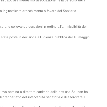
arrà in capo alla medesima associazione nella persona della
 ingiustificato arricchimento a favore del Sanitario
.p.a. e sollevando eccezioni in ordine all’ammissibilità dei
 state poste in decisione all’udienza pubblica del 13 maggio
nuova nomina a direttore sanitario della dott.ssa Sa. non ha
prender atto dell’intervenuta sanatoria e di esercitare il