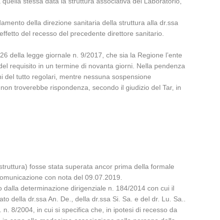
 quella stessa data la struttura associativa del Laboratorio,
amento della direzione sanitaria della struttura alla dr.ssa
effetto del recesso del precedente direttore sanitario.
rt. 26 della legge giornale n. 9/2017, che sia la Regione l’ente
l requisito in un termine di novanta giorni. Nella pendenza
ni del tutto regolari, mentre nessuna sospensione
on troverebbe rispondenza, secondo il giudizio del Tar, in
a struttura) fosse stata superata ancor prima della formale
e comunicazione con nota del 09.07.2019.
o dalla determinazione dirigenziale n. 184/2014 con cui il
o della dr.ssa An. De., della dr.ssa Si. Sa. e del dr. Lu. Sa..
 n. 8/2004, in cui si specifica che, in ipotesi di recesso da