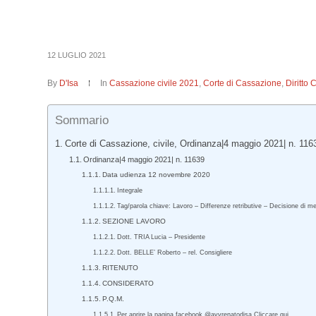
12 LUGLIO 2021
By
D'Isa
In
Cassazione civile 2021
,
Corte di Cassazione
,
Diritto 
Sommario
Corte di Cassazione, civile, Ordinanza|4 maggio 2021| n. 116
Ordinanza|4 maggio 2021| n. 11639
Data udienza 12 novembre 2020
Integrale
Tag/parola chiave: Lavoro – Differenze retributive – Decisione di me
SEZIONE LAVORO
Dott. TRIA Lucia – Presidente
Dott. BELLE’ Roberto – rel. Consigliere
RITENUTO
CONSIDERATO
P.Q.M.
Per aprire la pagina facebook @avvrenatodisa Cliccare qui