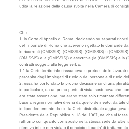
udita la relazione della causa svolta nella Camera di consi
Che:
1. la Corte di Appello di Roma, decidendo su separati ricorsi r
del Tribunale di Roma che avevano rigettato le domande da e
le ricorrenti (OMISSIS), (OMISSIS), (OMISSIS) e (OMISSIS) e
(OMISSIS) e la (OMISSIS)) o esecutive (la (OMISSIS) e la (OMI
contratti soggetti alla legge serba;
1.1 la Corte territoriale riassumeva le pretese delle lavoratri
percepita dagli impiegati di ruolo o del personale di ruolo 
2. essa ha poi fondato la propria decisione su di una pluralita
in particolare, da un primo punto di vista, sosteneva che non 
era stata assunzione, ma erano state solo rimarcate differenz
base a regimi normativi diversi da quello delineato, da tale 
indipendentemente da cio’ la Corte distrettuale aggiungeva che
Presidente della Repubblica n. 18 del 1967, ne’ che vi fosse s
raffronto con quanto corrisposto nella stessa sede da altre 
riteneva infine non violato il principio di parita’ di trattament