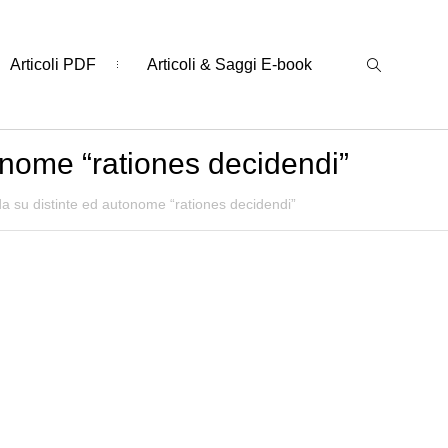
Articoli PDF
Articoli & Saggi E-book
onome “rationes decidendi”
a su distinte ed autonome “rationes decidendi”