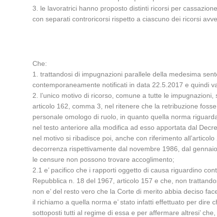
3. le lavoratrici hanno proposto distinti ricorsi per cassazion
con separati controricorsi rispetto a ciascuno dei ricorsi avve
Che:
1. trattandosi di impugnazioni parallele della medesima sentenza
contemporaneamente notificati in data 22.5.2017 e quindi va c
2. l’unico motivo di ricorso, comune a tutte le impugnazioni,
articolo 162, comma 3, nel ritenere che la retribuzione fosse s
personale omologo di ruolo, in quanto quella norma riguarda il
nel testo anteriore alla modifica ad esso apportata dal Decret
nel motivo si ribadisce poi, anche con riferimento all’articolo
decorrenza rispettivamente dal novembre 1986, dal gennaio
le censure non possono trovare accoglimento;
2.1 e’ pacifico che i rapporti oggetto di causa riguardino con
Repubblica n. 18 del 1967, articolo 157 e che, non trattandosi
non e’ del resto vero che la Corte di merito abbia deciso face
il richiamo a quella norma e’ stato infatti effettuato per dir
sottoposti tutti al regime di essa e per affermare altresi’ che