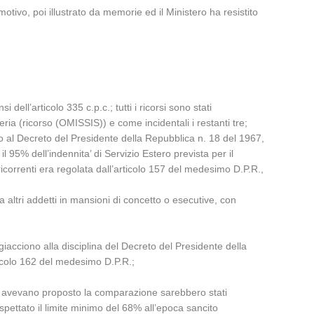
motivo, poi illustrato da memorie ed il Ministero ha resistito
dell’articolo 335 c.p.c.; tutti i ricorsi sono stati
ria (ricorso (OMISSIS)) e come incidentali i restanti tre;
to al Decreto del Presidente della Repubblica n. 18 del 1967,
l 95% dell’indennita’ di Servizio Estero prevista per il
ricorrenti era regolata dall’articolo 157 del medesimo D.P.R.,
a altri addetti in mansioni di concetto o esecutive, con
ggiacciono alla disciplina del Decreto del Presidente della
rticolo 162 del medesimo D.P.R.;
renti avevano proposto la comparazione sarebbero stati
ispettato il limite minimo del 68% all’epoca sancito