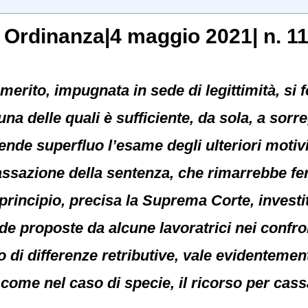
, Ordinanza|4 maggio 2021| n. 1
erito, impugnata in sede di legittimità, si
a delle quali è sufficiente, da sola, a sorreg
rende superfluo l’esame degli ulteriori motiv
cassazione della sentenza, che rimarrebbe f
 principio, precisa la Suprema Corte, invest
de proposte da alcune lavoratrici nei confron
 di differenze retributive, vale evidentement
come nel caso di specie, il ricorso per cass