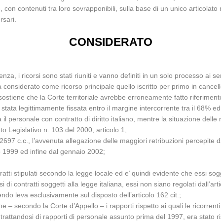
e, con contenuti tra loro sovrapponibili, sulla base di un unico articolato 
rsari.
CONSIDERATO
, i ricorsi sono stati riuniti e vanno definiti in un solo processo ai sensi 
onsiderato come ricorso principale quello iscritto per primo in cancelle
 sostiene che la Corte territoriale avrebbe erroneamente fatto riferimen
tata legittimamente fissata entro il margine intercorrente tra il 68% ed i
 personale con contratto di diritto italiano, mentre la situazione delle 
o Legislativo n. 103 del 2000, articolo 1;
 2697 c.c., l’avvenuta allegazione delle maggiori retribuzioni percepite d
 1999 ed infine dal gennaio 2002;
tratti stipulati secondo la legge locale ed e’ quindi evidente che essi so
 di contratti soggetti alla legge italiana, essi non siano regolati dall’a
ndo leva esclusivamente sul disposto dell’articolo 162 cit.;
e che – secondo la Corte d’Appello – i rapporti rispetto ai quali le ricor
, trattandosi di rapporti di personale assunto prima del 1997, era stato r