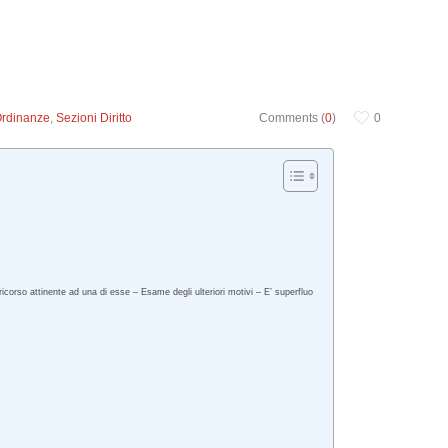
Ordinanze
,
Sezioni Diritto
Comments (
0
)
0
icorso attinente ad una di esse – Esame degli ulteriori motivi – E’ superfluo