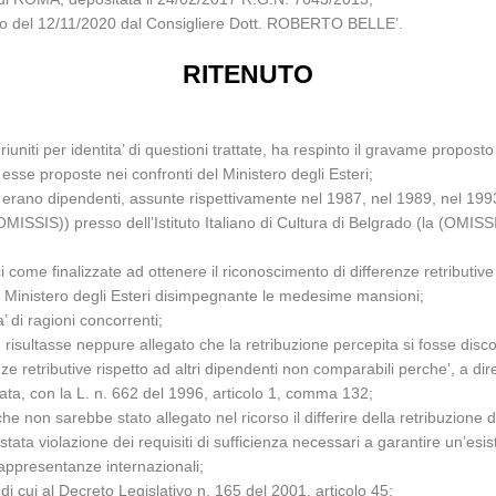
glio del 12/11/2020 dal Consigliere Dott. ROBERTO BELLE’.
RITENUTO
iuniti per identita’ di questioni trattate, ha respinto il gravame propost
sse proposte nei confronti del Ministero degli Esteri;
rano dipendenti, assunte rispettivamente nel 1987, nel 1989, nel 1993 
SSIS)) presso dell’Istituto Italiano di Cultura di Belgrado (la (OMISSIS)
ci come finalizzate ad ottenere il riconoscimento di differenze retributive
del Ministero degli Esteri disimpegnante le medesime mansioni;
’ di ragioni concorrenti;
risultasse neppure allegato che la retribuzione percepita si fosse discost
e retributive rispetto ad altri dipendenti non comparabili perche’, a di
data, con la L. n. 662 del 1996, articolo 1, comma 132;
 non sarebbe stato allegato nel ricorso il differire della retribuzione d
tata violazione dei requisiti di sufficienza necessari a garantire un’esi
rappresentanze internazionali;
o di cui al Decreto Legislativo n. 165 del 2001, articolo 45;