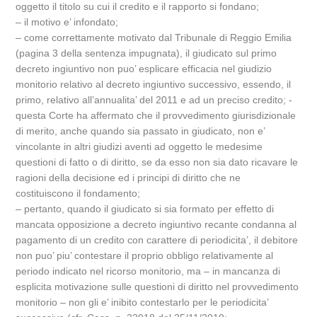
oggetto il titolo su cui il credito e il rapporto si fondano;
– il motivo e’ infondato;
– come correttamente motivato dal Tribunale di Reggio Emilia
(pagina 3 della sentenza impugnata), il giudicato sul primo
decreto ingiuntivo non puo’ esplicare efficacia nel giudizio
monitorio relativo al decreto ingiuntivo successivo, essendo, il
primo, relativo all’annualita’ del 2011 e ad un preciso credito; -
questa Corte ha affermato che il provvedimento giurisdizionale
di merito, anche quando sia passato in giudicato, non e’
vincolante in altri giudizi aventi ad oggetto le medesime
questioni di fatto o di diritto, se da esso non sia dato ricavare le
ragioni della decisione ed i principi di diritto che ne
costituiscono il fondamento;
– pertanto, quando il giudicato si sia formato per effetto di
mancata opposizione a decreto ingiuntivo recante condanna al
pagamento di un credito con carattere di periodicita’, il debitore
non puo’ piu’ contestare il proprio obbligo relativamente al
periodo indicato nel ricorso monitorio, ma – in mancanza di
esplicita motivazione sulle questioni di diritto nel provvedimento
monitorio – non gli e’ inibito contestarlo per le periodicita’