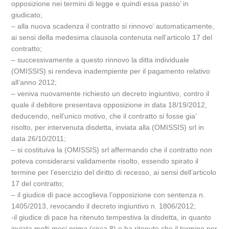
opposizione nei termini di legge e quindi essa passo’ in
giudicato;
– alla nuova scadenza il contratto si rinnovo’ automaticamente,
ai sensi della medesima clausola contenuta nell’articolo 17 del
contratto;
– successivamente a questo rinnovo la ditta individuale
(OMISSIS) si rendeva inadempiente per il pagamento relativo
all’anno 2012;
– veniva nuovamente richiesto un decreto ingiuntivo, contro il
quale il debitore presentava opposizione in data 18/19/2012,
deducendo, nell’unico motivo, che il contratto si fosse gia’
risolto, per intervenuta disdetta, inviata alla (OMISSIS) srl in
data 26/10/2011;
– si costituiva la (OMISSIS) srl affermando che il contratto non
poteva considerarsi validamente risolto, essendo spirato il
termine per l’esercizio del diritto di recesso, ai sensi dell’articolo
17 del contratto;
– il giudice di pace accoglieva l’opposizione con sentenza n.
1405/2013, revocando il decreto ingiuntivo n. 1806/2012;
-il giudice di pace ha ritenuto tempestiva la disdetta, in quanto
inviata molti mesi prima (circa 8) e ha ritenuto che il termine per