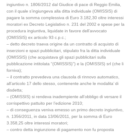
ingiuntivo n. 1806/2012 dal Giudice di pace di Reggio Emilia,
con il quale s’ingiungeva alla ditta individuale (OMISSIS) di
pagare la somma complessiva di Euro 3.182,30 oltre interessi
moratori ex Decreto Legislativo n. 231 del 2002 e spese per la
procedura ingiuntiva, liquidate in favore dell’avvocato
(OMISSIS) ex articolo 93 c.p.c.;
– detto decreto traeva origine da un contratto di acquisto di
inserzioni e spazi pubblicitari, stipulato fra la ditta individuale
(OMISSIS) (che acquistava gli spazi pubblicitari sulla
pubblicazione intitolata “(OMISSIS)”) e la (OMISSIS) srl (che li
forniva);
– il contratto prevedeva una clausola di rinnovo automatico,
all’articolo 17 dello stesso, contenente anche le modalita’ di
disdetta;
– (OMISSIS) si rendeva inadempiente all’obbligo di versare il
corrispettivo pattuito per l’edizione 2010;
– di conseguenza veniva emesso un primo decreto ingiuntivo,
n. 1356/2011, in data 13/06/2011, per la somma di Euro
3.358,25 oltre interessi moratori;
– contro detta ingiunzione di pagamento non fu proposta