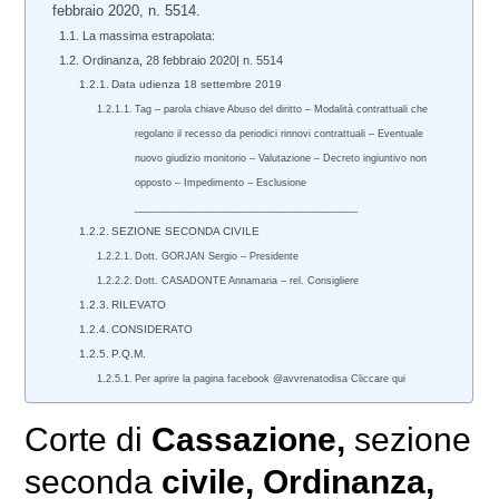
febbraio 2020, n. 5514.
La massima estrapolata:
Ordinanza, 28 febbraio 2020| n. 5514
Data udienza 18 settembre 2019
Tag – parola chiave Abuso del diritto – Modalità contrattuali che
regolano il recesso da periodici rinnovi contrattuali – Eventuale
nuovo giudizio monitorio – Valutazione – Decreto ingiuntivo non
opposto – Impedimento – Esclusione
________________________________________
SEZIONE SECONDA CIVILE
Dott. GORJAN Sergio – Presidente
Dott. CASADONTE Annamaria – rel. Consigliere
RILEVATO
CONSIDERATO
P.Q.M.
Per aprire la pagina facebook @avvrenatodisa Cliccare qui
Corte di
Cassazione,
sezione
seconda
civile
, Ordinanza,