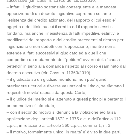
successive (cfr. Cass. n. 23918 del 25/11/2010;
– infatti, il giudicato sostanziale conseguente alla mancata
opposizione di un decreto ingiuntivo copre non soltanto
l’esistenza del credito azionato, del rapporto di cui esso e’
oggetto e del titolo su cui il credito ed il rapporto stessi si
fondano, ma anche l’inesistenza di fatti impeditivi, estintivi e
modificativi del rapporto e del credito precedenti al ricorso per
ingiunzione e non dedotti con l’opposizione, mentre non si
estende ai fatti successivi al giudicato ed a quelli che
comportino un mutamento del “petitum” ovvero della “causa
petendi” in seno alla domanda rispetto al ricorso esaminato dal
decreto esecutivo (cfr. Cass. n. 11360/2010);
– il giudicato su un giudizio monitorio, non puo’ quindi
precludere ulteriori e diverse valutazioni sul titolo, se rilevano i
requisiti di novita’ esposti da questa Corte;
– il giudice del merito si e’ attenuto a questi principi e pertanto il
primo motivo e’ infondato;
– con il secondo motivo si denuncia la violazione e/o falsa
applicazione degli articoli 1372 e 1375 c.c. e dell’articolo 112
c.p.c., in relazione all’articolo 360 c.p.c., comma 1, n. 3;
– il motivo, formalmente unico, in realta’ e’ diviso in due parti,