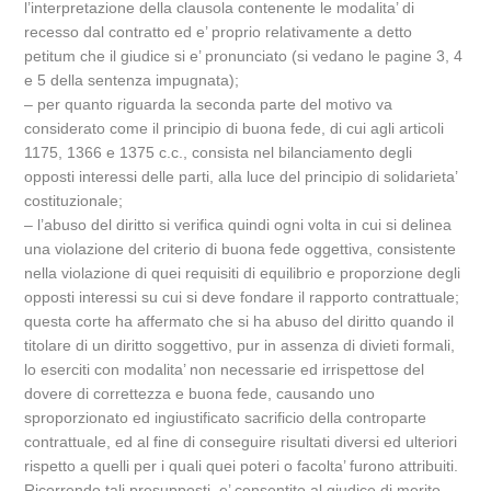
l’interpretazione della clausola contenente le modalita’ di
recesso dal contratto ed e’ proprio relativamente a detto
petitum che il giudice si e’ pronunciato (si vedano le pagine 3, 4
e 5 della sentenza impugnata);
– per quanto riguarda la seconda parte del motivo va
considerato come il principio di buona fede, di cui agli articoli
1175, 1366 e 1375 c.c., consista nel bilanciamento degli
opposti interessi delle parti, alla luce del principio di solidarieta’
costituzionale;
– l’abuso del diritto si verifica quindi ogni volta in cui si delinea
una violazione del criterio di buona fede oggettiva, consistente
nella violazione di quei requisiti di equilibrio e proporzione degli
opposti interessi su cui si deve fondare il rapporto contrattuale;
questa corte ha affermato che si ha abuso del diritto quando il
titolare di un diritto soggettivo, pur in assenza di divieti formali,
lo eserciti con modalita’ non necessarie ed irrispettose del
dovere di correttezza e buona fede, causando uno
sproporzionato ed ingiustificato sacrificio della controparte
contrattuale, ed al fine di conseguire risultati diversi ed ulteriori
rispetto a quelli per i quali quei poteri o facolta’ furono attribuiti.
Ricorrendo tali presupposti, e’ consentito al giudice di merito