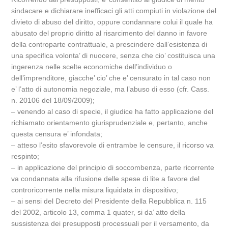
sindacare e dichiarare inefficaci gli atti compiuti in violazione del
divieto di abuso del diritto, oppure condannare colui il quale ha
abusato del proprio diritto al risarcimento del danno in favore
della controparte contrattuale, a prescindere dall’esistenza di
una specifica volonta’ di nuocere, senza che cio’ costituisca una
ingerenza nelle scelte economiche dell’individuo o
dell’imprenditore, giacche’ cio’ che e’ censurato in tal caso non
e’ l’atto di autonomia negoziale, ma l’abuso di esso (cfr. Cass.
n. 20106 del 18/09/2009);
– venendo al caso di specie, il giudice ha fatto applicazione del
richiamato orientamento giurisprudenziale e, pertanto, anche
questa censura e’ infondata;
– atteso l’esito sfavorevole di entrambe le censure, il ricorso va
respinto;
– in applicazione del principio di soccombenza, parte ricorrente
va condannata alla rifusione delle spese di lite a favore del
controricorrente nella misura liquidata in dispositivo;
– ai sensi del Decreto del Presidente della Repubblica n. 115
del 2002, articolo 13, comma 1 quater, si da’ atto della
sussistenza dei presupposti processuali per il versamento, da