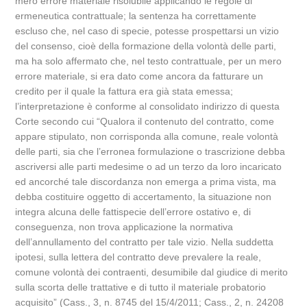
mero errore materiale risolubile applicando le regole di
ermeneutica contrattuale; la sentenza ha correttamente
escluso che, nel caso di specie, potesse prospettarsi un vizio
del consenso, cioè della formazione della volontà delle parti,
ma ha solo affermato che, nel testo contrattuale, per un mero
errore materiale, si era dato come ancora da fatturare un
credito per il quale la fattura era già stata emessa;
l’interpretazione è conforme al consolidato indirizzo di questa
Corte secondo cui “Qualora il contenuto del contratto, come
appare stipulato, non corrisponda alla comune, reale volontà
delle parti, sia che l’erronea formulazione o trascrizione debba
ascriversi alle parti medesime o ad un terzo da loro incaricato
ed ancorché tale discordanza non emerga a prima vista, ma
debba costituire oggetto di accertamento, la situazione non
integra alcuna delle fattispecie dell’errore ostativo e, di
conseguenza, non trova applicazione la normativa
dell’annullamento del contratto per tale vizio. Nella suddetta
ipotesi, sulla lettera del contratto deve prevalere la reale,
comune volontà dei contraenti, desumibile dal giudice di merito
sulla scorta delle trattative e di tutto il materiale probatorio
acquisito” (Cass., 3, n. 8745 del 15/4/2011; Cass., 2, n. 24208