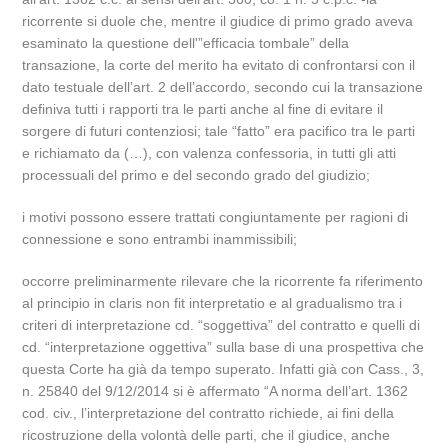
ricorrente si duole che, mentre il giudice di primo grado aveva
esaminato la questione dell'”efficacia tombale” della
transazione, la corte del merito ha evitato di confrontarsi con il
dato testuale dell’art. 2 dell’accordo, secondo cui la transazione
definiva tutti i rapporti tra le parti anche al fine di evitare il
sorgere di futuri contenziosi; tale “fatto” era pacifico tra le parti
e richiamato da (…), con valenza confessoria, in tutti gli atti
processuali del primo e del secondo grado del giudizio;
i motivi possono essere trattati congiuntamente per ragioni di
connessione e sono entrambi inammissibili;
occorre preliminarmente rilevare che la ricorrente fa riferimento
al principio in claris non fit interpretatio e al gradualismo tra i
criteri di interpretazione cd. “soggettiva” del contratto e quelli di
cd. “interpretazione oggettiva” sulla base di una prospettiva che
questa Corte ha già da tempo superato. Infatti già con Cass., 3,
n. 25840 del 9/12/2014 si è affermato “A norma dell’art. 1362
cod. civ., l’interpretazione del contratto richiede, ai fini della
ricostruzione della volontà delle parti, che il giudice, anche