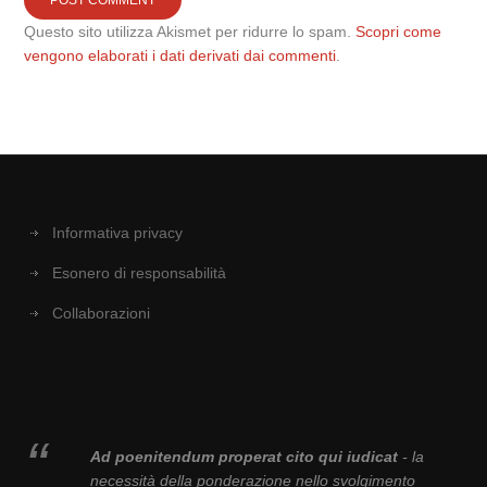
Questo sito utilizza Akismet per ridurre lo spam.
Scopri come
vengono elaborati i dati derivati dai commenti
.
Informativa privacy
Esonero di responsabilità
Collaborazioni
Ad poenitendum properat cito qui iudicat
- la
necessità della ponderazione nello svolgimento