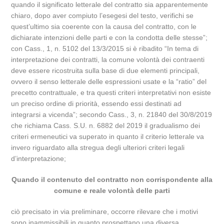
quando il significato letterale del contratto sia apparentemente
chiaro, dopo aver compiuto l’esegesi del testo, verifichi se
quest’ultimo sia coerente con la causa del contratto, con le
dichiarate intenzioni delle parti e con la condotta delle stesse”;
con Cass., 1, n. 5102 del 13/3/2015 si è ribadito “In tema di
interpretazione dei contratti, la comune volontà dei contraenti
deve essere ricostruita sulla base di due elementi principali,
ovvero il senso letterale delle espressioni usate e la “ratio” del
precetto contrattuale, e tra questi criteri interpretativi non esiste
un preciso ordine di priorità, essendo essi destinati ad
integrarsi a vicenda”; secondo Cass., 3, n. 21840 del 30/8/2019
che richiama Cass. S.U. n. 6882 del 2019 il gradualismo dei
criteri ermeneutici va superato in quanto il criterio letterale va
invero riguardato alla stregua degli ulteriori criteri legali
d’interpretazione;
Quando il contenuto del contratto non corrispondente alla
comune e reale volontà delle parti
ciò precisato in via preliminare, occorre rilevare che i motivi
sono inammissibili in quanto prospettano una diversa