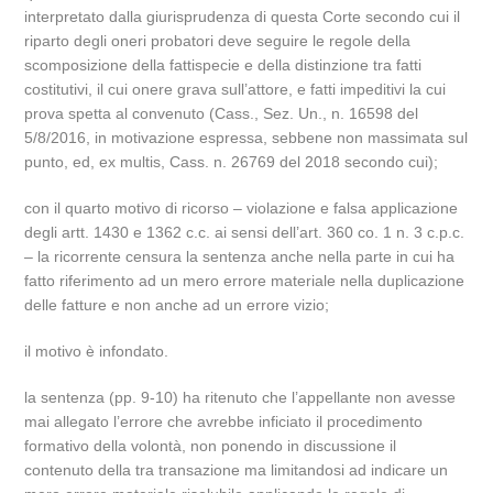
interpretato dalla giurisprudenza di questa Corte secondo cui il
riparto degli oneri probatori deve seguire le regole della
scomposizione della fattispecie e della distinzione tra fatti
costitutivi, il cui onere grava sull’attore, e fatti impeditivi la cui
prova spetta al convenuto (Cass., Sez. Un., n. 16598 del
5/8/2016, in motivazione espressa, sebbene non massimata sul
punto, ed, ex multis, Cass. n. 26769 del 2018 secondo cui);
con il quarto motivo di ricorso – violazione e falsa applicazione
degli artt. 1430 e 1362 c.c. ai sensi dell’art. 360 co. 1 n. 3 c.p.c.
– la ricorrente censura la sentenza anche nella parte in cui ha
fatto riferimento ad un mero errore materiale nella duplicazione
delle fatture e non anche ad un errore vizio;
il motivo è infondato.
la sentenza (pp. 9-10) ha ritenuto che l’appellante non avesse
mai allegato l’errore che avrebbe inficiato il procedimento
formativo della volontà, non ponendo in discussione il
contenuto della tra transazione ma limitandosi ad indicare un