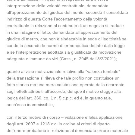
interpretazione della volontà contrattuale, demandata
all’apprezzamento del giudice del merito; secondo il consolidato
indirizzo di questa Corte l’accertamento della volontà
contrattuale in relazione al contenuto di un negozio si traduce
in una indagine di fatto, demandata all’apprezzamento del
giudice di merito, che non è sindacabile in sede di legittimità se
condotta secondo le norme di ermeneutica dettate dalla legge
e se l’interpretazione adottata sia giustificata da motivazione
adeguata e immune da vizi (Cass., n. 2945 dell’8/2/2021);
quanto al vizio motivazionale relativo alla “valenza tombale”
della transazione si rileva che tale profilo non costituisce un
fatto storico ma una mera valutazione operata dalla ricorrente
sugli effetti attribuiti all’accordo; dunque il motivo sfugge alla
logica dell’art. 360, co. 1 n. 5 c.p.c. ed è, in quanto tale,
anch’esso inammissibile;
con il terzo motivo di ricorso – violazione e falsa applicazione
degli artt. 2697 e 1218 c.c. in ordine ai criteri di riparto
dell’onere probatorio in relazione al denunciato errore materiale