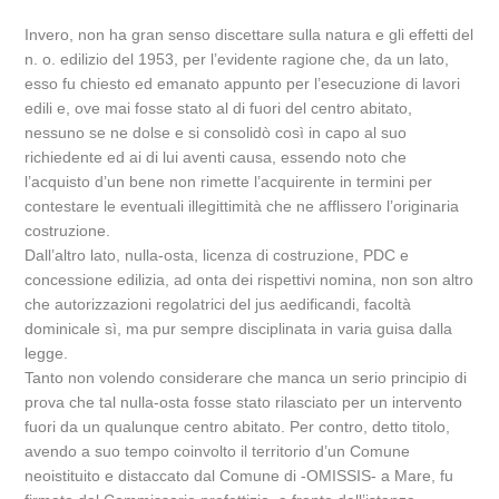
Invero, non ha gran senso discettare sulla natura e gli effetti del
n. o. edilizio del 1953, per l’evidente ragione che, da un lato,
esso fu chiesto ed emanato appunto per l’esecuzione di lavori
edili e, ove mai fosse stato al di fuori del centro abitato,
nessuno se ne dolse e si consolidò così in capo al suo
richiedente ed ai di lui aventi causa, essendo noto che
l’acquisto d’un bene non rimette l’acquirente in termini per
contestare le eventuali illegittimità che ne afflissero l’originaria
costruzione.
Dall’altro lato, nulla-osta, licenza di costruzione, PDC e
concessione edilizia, ad onta dei rispettivi nomina, non son altro
che autorizzazioni regolatrici del jus aedificandi, facoltà
dominicale sì, ma pur sempre disciplinata in varia guisa dalla
legge.
Tanto non volendo considerare che manca un serio principio di
prova che tal nulla-osta fosse stato rilasciato per un intervento
fuori da un qualunque centro abitato. Per contro, detto titolo,
avendo a suo tempo coinvolto il territorio d’un Comune
neoistituito e distaccato dal Comune di -OMISSIS- a Mare, fu