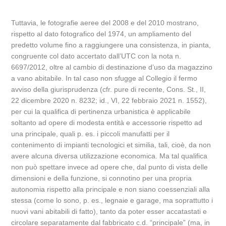
Tuttavia, le fotografie aeree del 2008 e del 2010 mostrano,
rispetto al dato fotografico del 1974, un ampliamento del
predetto volume fino a raggiungere una consistenza, in pianta,
congruente col dato accertato dall’UTC con la nota n.
6697/2012, oltre al cambio di destinazione d’uso da magazzino
a vano abitabile. In tal caso non sfugge al Collegio il fermo
avviso della giurisprudenza (cfr. pure di recente, Cons. St., II,
22 dicembre 2020 n. 8232; id., VI, 22 febbraio 2021 n. 1552),
per cui la qualifica di pertinenza urbanistica è applicabile
soltanto ad opere di modesta entità e accessorie rispetto ad
una principale, quali p. es. i piccoli manufatti per il
contenimento di impianti tecnologici et similia, tali, cioè, da non
avere alcuna diversa utilizzazione economica. Ma tal qualifica
non può spettare invece ad opere che, dal punto di vista delle
dimensioni e della funzione, si connotino per una propria
autonomia rispetto alla principale e non siano coessenziali alla
stessa (come lo sono, p. es., legnaie e garage, ma soprattutto i
nuovi vani abitabili di fatto), tanto da poter esser accatastati e
circolare separatamente dal fabbricato c.d. “principale” (ma, in