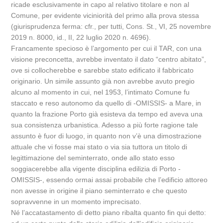
ricade esclusivamente in capo al relativo titolare e non al
Comune, per evidente viciniorità del primo alla prova stessa
(giurisprudenza ferma: cfr., per tutti, Cons. St., VI, 25 novembre
2019 n. 8000, id., II, 22 luglio 2020 n. 4696).
Francamente specioso è l’argomento per cui il TAR, con una
visione preconcetta, avrebbe inventato il dato “centro abitato”,
ove si collocherebbe e sarebbe stato edificato il fabbricato
originario. Un simile assunto già non avrebbe avuto pregio
alcuno al momento in cui, nel 1953, l’intimato Comune fu
staccato e reso autonomo da quello di -OMISSIS- a Mare, in
quanto la frazione Porto già esisteva da tempo ed aveva una
sua consistenza urbanistica. Adesso a più forte ragione tale
assunto è fuor di luogo, in quanto non v’è una dimostrazione
attuale che vi fosse mai stato o via sia tuttora un titolo di
legittimazione del seminterrato, onde allo stato esso
soggiacerebbe alla vigente disciplina edilizia di Porto -
OMISSIS-, essendo ormai assai probabile che l’edificio attoreo
non avesse in origine il piano seminterrato e che questo
sopravvenne in un momento imprecisato.
Né l’accatastamento di detto piano ribalta quanto fin qui detto: