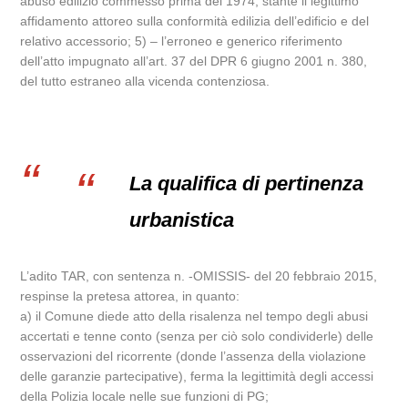
abuso edilizio commesso prima del 1974, stante il legittimo
affidamento attoreo sulla conformità edilizia dell’edificio e del
relativo accessorio; 5) – l’erroneo e generico riferimento
dell’atto impugnato all’art. 37 del DPR 6 giugno 2001 n. 380,
del tutto estraneo alla vicenda contenziosa.
La qualifica di pertinenza
urbanistica
L’adito TAR, con sentenza n. -OMISSIS- del 20 febbraio 2015,
respinse la pretesa attorea, in quanto:
a) il Comune diede atto della risalenza nel tempo degli abusi
accertati e tenne conto (senza per ciò solo condividerle) delle
osservazioni del ricorrente (donde l’assenza della violazione
delle garanzie partecipative), ferma la legittimità degli accessi
della Polizia locale nelle sue funzioni di PG;