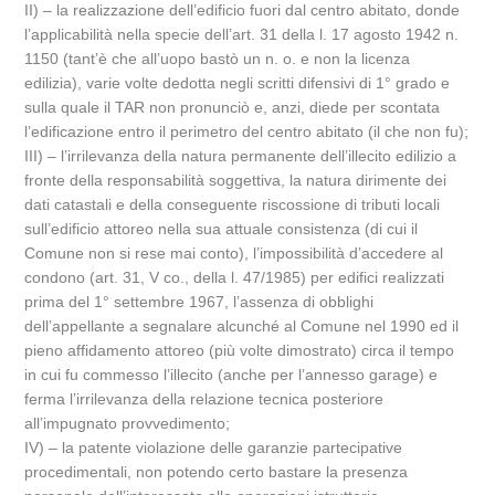
II) – la realizzazione dell’edificio fuori dal centro abitato, donde
l’applicabilità nella specie dell’art. 31 della l. 17 agosto 1942 n.
1150 (tant’è che all’uopo bastò un n. o. e non la licenza
edilizia), varie volte dedotta negli scritti difensivi di 1° grado e
sulla quale il TAR non pronunciò e, anzi, diede per scontata
l’edificazione entro il perimetro del centro abitato (il che non fu);
III) – l’irrilevanza della natura permanente dell’illecito edilizio a
fronte della responsabilità soggettiva, la natura dirimente dei
dati catastali e della conseguente riscossione di tributi locali
sull’edificio attoreo nella sua attuale consistenza (di cui il
Comune non si rese mai conto), l’impossibilità d’accedere al
condono (art. 31, V co., della l. 47/1985) per edifici realizzati
prima del 1° settembre 1967, l’assenza di obblighi
dell’appellante a segnalare alcunché al Comune nel 1990 ed il
pieno affidamento attoreo (più volte dimostrato) circa il tempo
in cui fu commesso l’illecito (anche per l’annesso garage) e
ferma l’irrilevanza della relazione tecnica posteriore
all’impugnato provvedimento;
IV) – la patente violazione delle garanzie partecipative
procedimentali, non potendo certo bastare la presenza