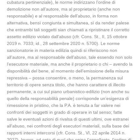
cubatura pertinenziale), le norme indirizzano l’ordine di
demolizione non all’autore, ma al proprietario (anche non
responsabile) e al responsabile dell’abuso, in forma non
alternativa, bensì congiunta e simultanea, sì da render palese
che entrambi tali soggetti sian chiamati a ripristinare il corretto
assetto edilizio violato dall’abuso (cfr. Cons. St., II, 15 ottobre
2019 n. 7033; id., 28 settembre 2020 n. 5700). Le norme
sanzionatorie in materia edilizia quindi si riferiscono non
all’autore, ma al responsabile dell’abuso, tale essendo non solo
l’esecutore materiale, ma anche il proprietario o chi – avendo la
disponibilità del bene, al momento dell’emissione della misura
repressiva – possa consentire, o meno, la permanenza sul
territorio di opere senza titolo, che hanno carattere di illecito
permanente, a cui sul piano urbanistico-edilizio (non anche su
quello della responsabilità penale) corrisponde un’esigenza di
rimessione in pristino, che la P.A. è tenuta a far valere nei
confronti dei soggetti in grado di operare in tal senso; fatte
salve le eventuali azioni di rivalsa di questi ultimi, ove estranei
all’abuso, nei confronti degli esecutori materiali, sulla base dei
rapporti interni intercorsi (cfr. Cons. St., VI, 22 aprile 2014 n.
2027). Invero, ad onta di quel che opina l’appellante, l’ordine di