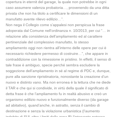
copertura in eternit del garage, la quale non potrebbe in ogni
caso assumere valenza probatoria…, provenendo da una ditta
privata che non ha titolo a certificare le dimensioni di un
manufatto avente rilievo edilizio…”.
Non nega il Collegio come s’appalesi non perspicua la frase
adoperata dal Comune nell’ordinanza n. 10/2013, per cui “… in
relazione alla consistenza dell’ampliamento ed al carattere
pertinenziale del complessivo manufatto, lo stesso
ampliamento oggi non rientra all’interno delle opere per cui è
necessario richiedere permesso di costruire…”, che appare in
contraddizione con la rimessione in pristino. In effetti, il senso di
tale frase è ambiguo, specie perché sembra escludere la
soggezione dell’ampliamento in sé al regime di PDC e, dunque,
pure alla sanzione ripristinatoria, nonostante la creazione d’un
nuovo e distinto vano. Ma non erronea è la lettura che ne diede
il TAR e che qui si condivide, in virtù della quale il significato di
detta frase è che l’ampliamento fu in realtà abusivo e creò un
organismo edilizio nuovo e funzionalmente diverso (da garage
ad abitativo), quand’anche, in astratto, senza il cambio di
destinazione e senza la violazione urbanistica (l’aumento
indebito di SUL oltre i limiti della zona B) l’intervento potesse