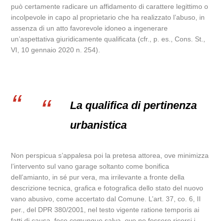
può certamente radicare un affidamento di carattere legittimo o
incolpevole in capo al proprietario che ha realizzato l’abuso, in
assenza di un atto favorevole idoneo a ingenerare
un’aspettativa giuridicamente qualificata (cfr., p. es., Cons. St.,
VI, 10 gennaio 2020 n. 254).
La qualifica di pertinenza
urbanistica
Non perspicua s’appalesa poi la pretesa attorea, ove minimizza
l’intervento sul vano garage soltanto come bonifica
dell’amianto, in sé pur vera, ma irrilevante a fronte della
descrizione tecnica, grafica e fotografica dello stato del nuovo
vano abusivo, come accertato dal Comune. L’art. 37, co. 6, II
per., del DPR 380/2001, nel testo vigente ratione temporis ai
fatti di causa, fece comunque salva, ove ne fossero ricorsi i