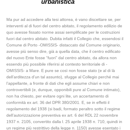
urbanistica
Ma pur ad accedere alla tesi attorea, è vano discettare se, per
interventi al di fuori del centro abitato, il regolamento edilizio de
quo avesse fissato norme assai semplificate per le costruzioni
fuori dal centro abitato. Dubita infatti il Collegio che, essendosi il
Comune di Porto -OMISSIS- distaccato dal Comune originario,
avesse più senso dire, già a quella data, che il centro edificato
del nuovo Ente fosse “fuori” dal centro abitato, da allora non
essendo più possibile riferirsi al contesto territoriale di -
OMISSIS- a Mare. E pure se così non fosse stato (e al di là
dell’arditezza d’un tal assunto), sfugge al Collegio perché mai
l’appellante, a fronte di dati che egli assume chiari e non
controvertibili (e, dunque, opponibili pure al Comune intimato),
non ha chiesto, per evitare ogni lite, un accertamento di
conformità ex art. 36 del DPR 380/2001. E, se in effetti il
regolamento del 1938 (si badi, formato peraltro sotto il regime
dell’autorizzazione preventiva ex art. 6 del RDL 22 novembre
1937 n. 2105, convertito dalla l. 25 aprile 1938 n. 710, quindi in
un regime più restrittivo della legge n. 1150) avesse esentato i