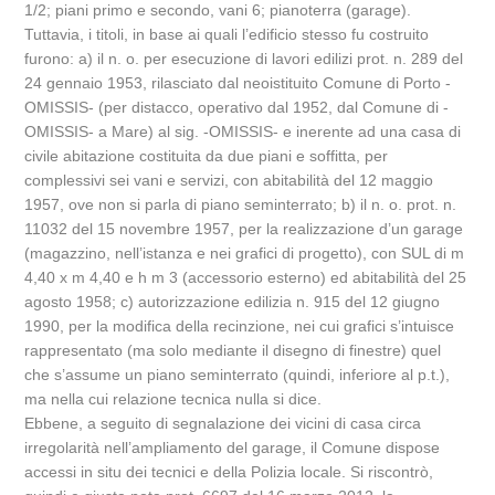
1/2; piani primo e secondo, vani 6; pianoterra (garage).
Tuttavia, i titoli, in base ai quali l’edificio stesso fu costruito
furono: a) il n. o. per esecuzione di lavori edilizi prot. n. 289 del
24 gennaio 1953, rilasciato dal neoistituito Comune di Porto -
OMISSIS- (per distacco, operativo dal 1952, dal Comune di -
OMISSIS- a Mare) al sig. -OMISSIS- e inerente ad una casa di
civile abitazione costituita da due piani e soffitta, per
complessivi sei vani e servizi, con abitabilità del 12 maggio
1957, ove non si parla di piano seminterrato; b) il n. o. prot. n.
11032 del 15 novembre 1957, per la realizzazione d’un garage
(magazzino, nell’istanza e nei grafici di progetto), con SUL di m
4,40 x m 4,40 e h m 3 (accessorio esterno) ed abitabilità del 25
agosto 1958; c) autorizzazione edilizia n. 915 del 12 giugno
1990, per la modifica della recinzione, nei cui grafici s’intuisce
rappresentato (ma solo mediante il disegno di finestre) quel
che s’assume un piano seminterrato (quindi, inferiore al p.t.),
ma nella cui relazione tecnica nulla si dice.
Ebbene, a seguito di segnalazione dei vicini di casa circa
irregolarità nell’ampliamento del garage, il Comune dispose
accessi in situ dei tecnici e della Polizia locale. Si riscontrò,