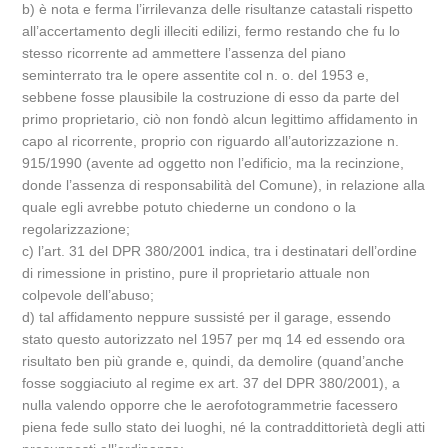
b) è nota e ferma l’irrilevanza delle risultanze catastali rispetto
all’accertamento degli illeciti edilizi, fermo restando che fu lo
stesso ricorrente ad ammettere l’assenza del piano
seminterrato tra le opere assentite col n. o. del 1953 e,
sebbene fosse plausibile la costruzione di esso da parte del
primo proprietario, ciò non fondò alcun legittimo affidamento in
capo al ricorrente, proprio con riguardo all’autorizzazione n.
915/1990 (avente ad oggetto non l’edificio, ma la recinzione,
donde l’assenza di responsabilità del Comune), in relazione alla
quale egli avrebbe potuto chiederne un condono o la
regolarizzazione;
c) l’art. 31 del DPR 380/2001 indica, tra i destinatari dell’ordine
di rimessione in pristino, pure il proprietario attuale non
colpevole dell’abuso;
d) tal affidamento neppure sussisté per il garage, essendo
stato questo autorizzato nel 1957 per mq 14 ed essendo ora
risultato ben più grande e, quindi, da demolire (quand’anche
fosse soggiaciuto al regime ex art. 37 del DPR 380/2001), a
nulla valendo opporre che le aerofotogrammetrie facessero
piena fede sullo stato dei luoghi, né la contraddittorietà degli atti