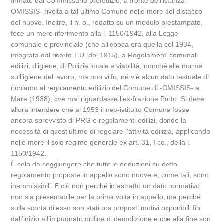
firmato dal Commissario prefettizio, a fronte dell’istanza -
OMISSIS- rivolta a tal ultimo Comune nelle more del distacco
del nuovo. Inoltre, il n. o., redatto su un modulo prestampato,
fece un mero riferimento alla l. 1150/1942, alla Legge
comunale e provinciale (che all’epoca era quella del 1934,
integrata dal risorto T.U. del 1915), a Regolamenti comunali
edilizi, d’igiene, di Polizia locale e viabilità, nonché alle norme
sull’igiene del lavoro, ma non vi fu, né v’è alcun dato testuale di
richiamo al regolamento edilizio del Comune di -OMISSIS- a
Mare (1938), ove mai riguardasse l’ex-frazione Porto. Si deve
allora intendere che al 1953 il neo-istituito Comune fosse
ancora sprovvisto di PRG e regolamenti edilizi, donde la
necessità di quest’ultimo di regolare l’attività edilizia, applicando
nelle more il solo regime generale ex art. 31, I co., della l.
1150/1942.
È solo da soggiungere che tutte le deduzioni su detto
regolamento proposte in appello sono nuove e, come tali, sono
inammissibili. E ciò non perché in astratto un dato normativo
non sia presentabile per la prima volta in appello, ma perché
sulla scorta di esso son stati ora proposti motivi opponibili fin
dall’inizio all’impugnato ordine di demolizione e che alla fine son