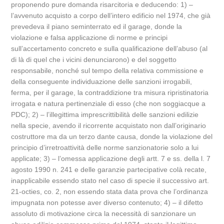
proponendo pure domanda risarcitoria e deducendo: 1) –
l’avvenuto acquisto a corpo dell’intero edificio nel 1974, che già
prevedeva il piano seminterrato ed il garage, donde la
violazione e falsa applicazione di norme e principi
sull’accertamento concreto e sulla qualificazione dell’abuso (al
di là di quel che i vicini denunciarono) e del soggetto
responsabile, nonché sul tempo della relativa commissione e
della conseguente individuazione delle sanzioni irrogabili,
ferma, per il garage, la contraddizione tra misura ripristinatoria
irrogata e natura pertinenziale di esso (che non soggiacque a
PDC); 2) – l’illegittima imprescrittibilità delle sanzioni edilizie
nella specie, avendo il ricorrente acquistato non dall’originario
costruttore ma da un terzo dante causa, donde la violazione del
principio d’irretroattività delle norme sanzionatorie solo a lui
applicate; 3) – l’omessa applicazione degli artt. 7 e ss. della l. 7
agosto 1990 n. 241 e delle garanzie partecipative colà recate,
inapplicabile essendo stato nel caso di specie il successivo art.
21-octies, co. 2, non essendo stata data prova che l’ordinanza
impugnata non potesse aver diverso contenuto; 4) – il difetto
assoluto di motivazione circa la necessità di sanzionare un