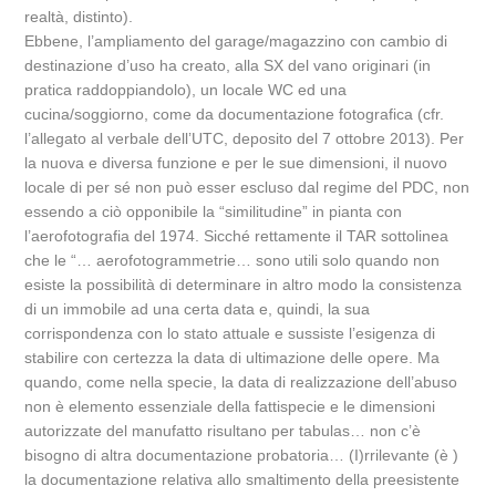
realtà, distinto).
Ebbene, l’ampliamento del garage/magazzino con cambio di
destinazione d’uso ha creato, alla SX del vano originari (in
pratica raddoppiandolo), un locale WC ed una
cucina/soggiorno, come da documentazione fotografica (cfr.
l’allegato al verbale dell’UTC, deposito del 7 ottobre 2013). Per
la nuova e diversa funzione e per le sue dimensioni, il nuovo
locale di per sé non può esser escluso dal regime del PDC, non
essendo a ciò opponibile la “similitudine” in pianta con
l’aerofotografia del 1974. Sicché rettamente il TAR sottolinea
che le “… aerofotogrammetrie… sono utili solo quando non
esiste la possibilità di determinare in altro modo la consistenza
di un immobile ad una certa data e, quindi, la sua
corrispondenza con lo stato attuale e sussiste l’esigenza di
stabilire con certezza la data di ultimazione delle opere. Ma
quando, come nella specie, la data di realizzazione dell’abuso
non è elemento essenziale della fattispecie e le dimensioni
autorizzate del manufatto risultano per tabulas… non c’è
bisogno di altra documentazione probatoria… (I)rrilevante (è )
la documentazione relativa allo smaltimento della preesistente