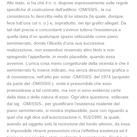
Allo stato, si ha che il n. o. dispose espressamente sulle regole
specifiche di costruzione dell’edificio -OMISSIS-, la cui
consistenza fu descritta nella di lui istanza (la quale, dunque,
fece tutt’una col n. o.) e, soprattutto, nei tipi grafici allegati. Da
tali dati precisi e concordanti s’evince tuttora l’inesistenza a
quella data d’un qualunque spazio utilizzabile come piano
seminterrato, donde l’illiceità d’una sua successiva
realizzazione, non essendosi rinvenuto altro titolo e non
spiegando l’appellante, in modo plausibile, quando essa
avvenne. L’unica cosa meno congetturale della vicenda è che il
seminterrato fu invece indicato, ma senza descrizione grafica o
di consistenza, nell’atto per notar -OMISSIS- del 1974 (acquisto
da parte del -OMISSIS-), onde è presumibile che esso
preesistesse a tal contratto, ma non vi sono evidenze certe
della data o della natura di esso. Ogn’altra questione, sollevata
dal sig. -OMISSIS-, per giustificare l’esistenza risalente del
piano seminterrato, si mostra implausibile, pure con riguardo a
quel che egli dice sull’autorizzazione n. 915/1990, la quale,
avendo ad oggetto solo la recinzione del fondo attoreo, da essa
è impossibile ritrarre presunzioni circa l’effettiva esistenza ed il