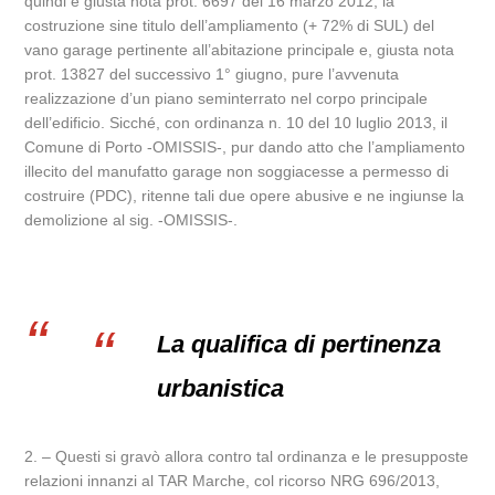
quindi e giusta nota prot. 6697 del 16 marzo 2012, la
costruzione sine titulo dell’ampliamento (+ 72% di SUL) del
vano garage pertinente all’abitazione principale e, giusta nota
prot. 13827 del successivo 1° giugno, pure l’avvenuta
realizzazione d’un piano seminterrato nel corpo principale
dell’edificio. Sicché, con ordinanza n. 10 del 10 luglio 2013, il
Comune di Porto -OMISSIS-, pur dando atto che l’ampliamento
illecito del manufatto garage non soggiacesse a permesso di
costruire (PDC), ritenne tali due opere abusive e ne ingiunse la
demolizione al sig. -OMISSIS-.
La qualifica di pertinenza
urbanistica
2. – Questi si gravò allora contro tal ordinanza e le presupposte
relazioni innanzi al TAR Marche, col ricorso NRG 696/2013,