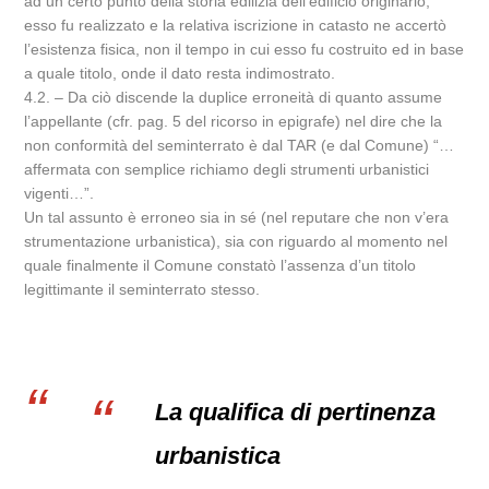
ad un certo punto della storia edilizia dell’edificio originario,
esso fu realizzato e la relativa iscrizione in catasto ne accertò
l’esistenza fisica, non il tempo in cui esso fu costruito ed in base
a quale titolo, onde il dato resta indimostrato.
4.2. – Da ciò discende la duplice erroneità di quanto assume
l’appellante (cfr. pag. 5 del ricorso in epigrafe) nel dire che la
non conformità del seminterrato è dal TAR (e dal Comune) “…
affermata con semplice richiamo degli strumenti urbanistici
vigenti…”.
Un tal assunto è erroneo sia in sé (nel reputare che non v’era
strumentazione urbanistica), sia con riguardo al momento nel
quale finalmente il Comune constatò l’assenza d’un titolo
legittimante il seminterrato stesso.
La qualifica di pertinenza
urbanistica