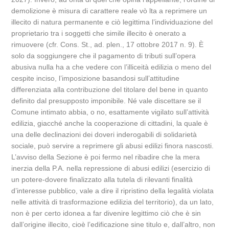
demolizione è misura di carattere reale vò lta a reprimere un
illecito di natura permanente e ciò legittima l’individuazione del
proprietario tra i soggetti che simile illecito è onerato a
rimuovere (cfr. Cons. St., ad. plen., 17 ottobre 2017 n. 9). È
solo da soggiungere che il pagamento di tributi sull’opera
abusiva nulla ha a che vedere con l’illiceità edilizia o meno del
cespite inciso, l’imposizione basandosi sull’attitudine
differenziata alla contribuzione del titolare del bene in quanto
definito dal presupposto imponibile. Né vale discettare se il
Comune intimato abbia, o no, esattamente vigilato sull’attività
edilizia, giacché anche la cooperazione di cittadini, la quale è
una delle declinazioni dei doveri inderogabili di solidarietà
sociale, può servire a reprimere gli abusi edilizi finora nascosti.
L’avviso della Sezione è poi fermo nel ribadire che la mera
inerzia della P.A. nella repressione di abusi edilizi (esercizio di
un potere-dovere finalizzato alla tutela di rilevanti finalità
d’interesse pubblico, vale a dire il ripristino della legalità violata
nelle attività di trasformazione edilizia del territorio), da un lato,
non è per certo idonea a far divenire legittimo ciò che è sin
dall’origine illecito, cioè l’edificazione sine titulo e, dall’altro, non