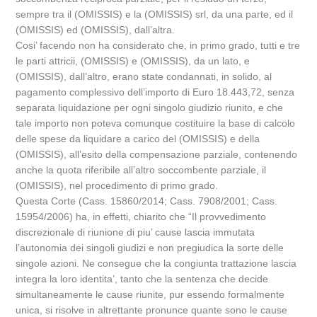
sempre tra il (OMISSIS) e la (OMISSIS) srl, da una parte, ed il
(OMISSIS) ed (OMISSIS), dall’altra.
Cosi’ facendo non ha considerato che, in primo grado, tutti e tre
le parti attricii, (OMISSIS) e (OMISSIS), da un lato, e
(OMISSIS), dall’altro, erano state condannati, in solido, al
pagamento complessivo dell’importo di Euro 18.443,72, senza
separata liquidazione per ogni singolo giudizio riunito, e che
tale importo non poteva comunque costituire la base di calcolo
delle spese da liquidare a carico del (OMISSIS) e della
(OMISSIS), all’esito della compensazione parziale, contenendo
anche la quota riferibile all’altro soccombente parziale, il
(OMISSIS), nel procedimento di primo grado.
Questa Corte (Cass. 15860/2014; Cass. 7908/2001; Cass.
15954/2006) ha, in effetti, chiarito che “Il provvedimento
discrezionale di riunione di piu’ cause lascia immutata
l’autonomia dei singoli giudizi e non pregiudica la sorte delle
singole azioni. Ne consegue che la congiunta trattazione lascia
integra la loro identita’, tanto che la sentenza che decide
simultaneamente le cause riunite, pur essendo formalmente
unica, si risolve in altrettante pronunce quante sono le cause