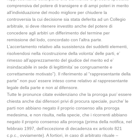
comprensiva del potere di transigere e di ampi poteri in merito
all’individuazione del modo migliore per chiudere la
controversia la cui decisione sia stata deferita ad un Collegio
arbitrale, si deve ritenere investito anche del potere di
concedere agli arbitri un differimento del termine per
remissione del lodo, concordato con l’altra parte.
L’accertamento relativo alla sussistenza dei suddetti elementi,
risolvendosi nella ricostruzione della volonta’ delle parti, e’
rimesso all’apprezzamento del giudice del merito ed e’
insindacabile in sede di legittimita’ se congruamente e
correttamente motivato”). Il riferimento al “rappresentante della
parte” non puo’ essere inteso come relativo al rappresentante
legale della parte e non al difensore.
Tutte le pronunce citate evidenziano che la proroga puo’ essere
chiesta anche dai difensori privi di procura speciale, purche’ le
parti non abbiano negato il proprio consenso alla proroga
medesima, e non risulta, nella specie, che i ricorrenti abbiano
negato il proprio consenso alla proroga (prima della notifica, nel
febbraio 1997, dell’eccezione di decadenza ex articolo 821
c.p.c., ovviamente). A fortiori, in caso di arbitrato rituale –