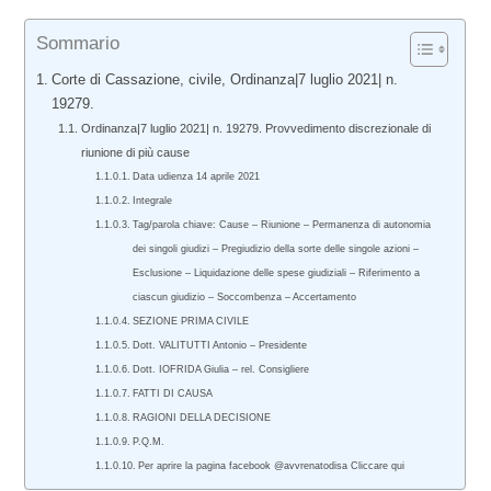
Sommario
Corte di Cassazione, civile, Ordinanza|7 luglio 2021| n.
19279.
Ordinanza|7 luglio 2021| n. 19279. Provvedimento discrezionale di
riunione di più cause
Data udienza 14 aprile 2021
Integrale
Tag/parola chiave: Cause – Riunione – Permanenza di autonomia
dei singoli giudizi – Pregiudizio della sorte delle singole azioni –
Esclusione – Liquidazione delle spese giudiziali – Riferimento a
ciascun giudizio – Soccombenza – Accertamento
SEZIONE PRIMA CIVILE
Dott. VALITUTTI Antonio – Presidente
Dott. IOFRIDA Giulia – rel. Consigliere
FATTI DI CAUSA
RAGIONI DELLA DECISIONE
P.Q.M.
Per aprire la pagina facebook @avvrenatodisa Cliccare qui