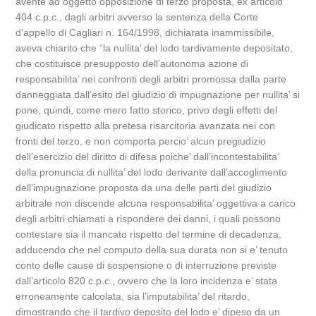
avente ad oggetto opposizione di terzo proposta, ex articolo
404 c.p.c., dagli arbitri avverso la sentenza della Corte
d’appello di Cagliari n. 164/1998, dichiarata inammissibile,
aveva chiarito che “la nullita’ del lodo tardivamente depositato,
che costituisce presupposto dell’autonoma azione di
responsabilita’ nei confronti degli arbitri promossa dalla parte
danneggiata dall’esito del giudizio di impugnazione per nullita’ si
pone, quindi, come mero fatto storico, privo degli effetti del
giudicato rispetto alla pretesa risarcitoria avanzata nei con
fronti del terzo, e non comporta percio’ alcun pregiudizio
dell’esercizio del diritto di difesa poiche’ dall’incontestabilita’
della pronuncia di nullita’ del lodo derivante dall’accoglimento
dell’impugnazione proposta da una delle parti del giudizio
arbitrale non discende alcuna responsabilita’ oggettiva a carico
degli arbitri chiamati a rispondere dei danni, i quali possono
contestare sia il mancato rispetto del termine di decadenza,
adducendo che nel computo della sua durata non si e’ tenuto
conto delle cause di sospensione o di interruzione previste
dall’articolo 820 c.p.c., ovvero che la loro incidenza e’ stata
erroneamente calcolata, sia l’imputabilita’ del ritardo,
dimostrando che il tardivo deposito del lodo e’ dipeso da un