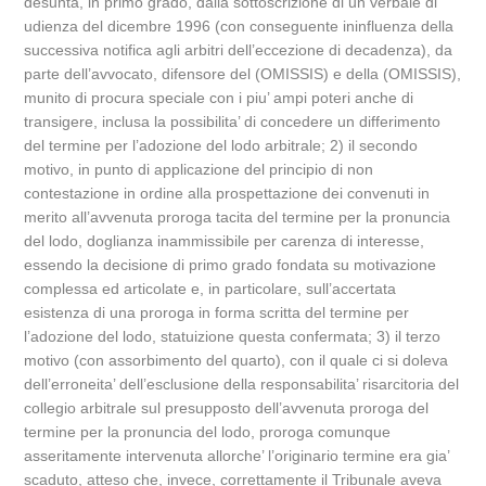
desunta, in primo grado, dalla sottoscrizione di un verbale di
udienza del dicembre 1996 (con conseguente ininfluenza della
successiva notifica agli arbitri dell’eccezione di decadenza), da
parte dell’avvocato, difensore del (OMISSIS) e della (OMISSIS),
munito di procura speciale con i piu’ ampi poteri anche di
transigere, inclusa la possibilita’ di concedere un differimento
del termine per l’adozione del lodo arbitrale; 2) il secondo
motivo, in punto di applicazione del principio di non
contestazione in ordine alla prospettazione dei convenuti in
merito all’avvenuta proroga tacita del termine per la pronuncia
del lodo, doglianza inammissibile per carenza di interesse,
essendo la decisione di primo grado fondata su motivazione
complessa ed articolate e, in particolare, sull’accertata
esistenza di una proroga in forma scritta del termine per
l’adozione del lodo, statuizione questa confermata; 3) il terzo
motivo (con assorbimento del quarto), con il quale ci si doleva
dell’erroneita’ dell’esclusione della responsabilita’ risarcitoria del
collegio arbitrale sul presupposto dell’avvenuta proroga del
termine per la pronuncia del lodo, proroga comunque
asseritamente intervenuta allorche’ l’originario termine era gia’
scaduto, atteso che, invece, correttamente il Tribunale aveva