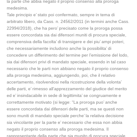
la parte che abbia negato il proprio consenso alla proroga
medesima.
Tale principio e’ stato poi confermato, sempre in tema di
arbitrato libero, da Cass. n. 24562/2011 (in termini anche Cass.
22994/2018), che ha pero’ precisato come la proroga possa
essere concordata sia dai difensori muniti di procura speciale,
comprensiva della facolta’ di transigere e dei piu’ ampi poteri,
che necessariamente includono anche la possibilita’ di
concedere un differimento del termine per l’emissione del lodo,
sia dai difensori privi di mandato speciale, essendo in tal caso
necessario che le parti non abbiano negato il proprio consenso
alla proroga medesima, aggiungendo, poi, che il relativo
accertamento, risolvendosi nella ricostruzione della volonta’
delle parti, e’ rimesso all’apprezzamento del giudice del merito
ed e’ insindacabile in sede di legittimita’ se congruamente e
correttamente motivato (si legge: “La proroga puo’ anche
essere concordata dai difensori delle parti, ma se questi non
sono muniti di mandato speciale perche’ la relativa decisione
sia vincolante per la parte e’ necessario che essa non abbia
negato il proprio consenso alla proroga medesima. Il
rappresentante della parte che sia munito di procura speciale,