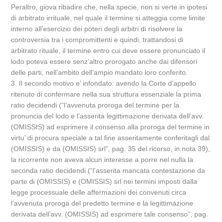
Peraltro, giova ribadire che, nella specie, non si verte in ipotesi
di arbitrato irrituale, nel quale il termine si atteggia come limite
interno all’esercizio dei poteri degli arbitri di risolvere la
controversia tra i compromittenti e quindi, trattandosi di
arbitrato rituale, il termine entro cui deve essere pronunciato il
lodo poteva essere senz’altro prorogato anche dai difensori
delle parti, nell’ambito dell’ampio mandato loro conferito.
3. Il secondo motivo e’ infondato: avendo la Corte d’appello
ritenuto di confermare nella sua struttura essenziale la prima
ratio decidendi (“l’avvenuta proroga del termine per la
pronuncia del lodo e l’asserita legittimazione derivata dell’avv.
(OMISSIS) ad esprimere il consenso alla proroga del termine in
virtu’ di procura speciale a tal fine asseritamente conferitagli dal
(OMISSIS) e da (OMISSIS) srl”, pag. 35 del ricorso, in nota 39),
la ricorrente non aveva alcun interesse a porre nel nulla la
seconda ratio decidendi (“l’asserita mancata contestazione da
parte di (OMISSIS) e (OMISSIS) srl nei termini imposti dalla
legge processuale delle affermazioni dei convenuti circa
l’avvenuta proroga del predetto termine e la legittimazione
derivata dell’avv. (OMISSIS) ad esprimere tale consenso”, pag.