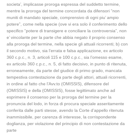
societa’, implicasse proroga espressa del suddetto termine,
mentre la proroga del termine concordata da difensori “non
muniti di mandato speciale, comprensivo di ogni piu’ ampio
potere”, come nella specie (ove vi era solo il conferimento dello
specifico “potere di transigere e conciliare la controversia”, non
e’ vincolante per la parte che abbia negato il proprio consenso
alla proroga del termine, nella specie gli attuali ricorrenti; b) con
il secondo motivo, sia l’errata e falsa applicazione, ex articolo
360 c.p.c., n. 3, articoli 115 e 100 c.p.c., sia l’omesso esame,
ex articolo 360 c.p.c., n. 5, di fatto decisivo, in punto di ritenuta,
erroneamente, da parte del giudice di primo grado, mancata
tempestiva contestazione da parte degli attori, attuali ricorrenti,
in ordine al fatto che l’Avv.to (OMISSIS), difensore del
(OMISSIS) e della (OMISSIS), fosse legittimato anche ad
esprimere il consenso per la proroga del termine per la
pronuncia del lodo, in forza di procura speciale asseritamente
conferita dalle parti stesse, avendo la Corte d’appello ritenuta
inammissibile, per carenza di interesse, la corrispondente
doglianza, per violazione del principio di non contestazione da
parte