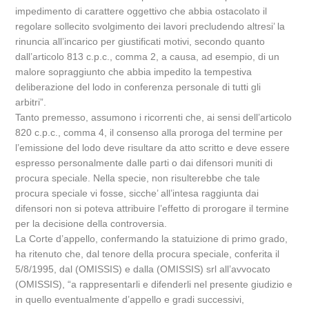
impedimento di carattere oggettivo che abbia ostacolato il
regolare sollecito svolgimento dei lavori precludendo altresi’ la
rinuncia all’incarico per giustificati motivi, secondo quanto
dall’articolo 813 c.p.c., comma 2, a causa, ad esempio, di un
malore sopraggiunto che abbia impedito la tempestiva
deliberazione del lodo in conferenza personale di tutti gli
arbitri”.
Tanto premesso, assumono i ricorrenti che, ai sensi dell’articolo
820 c.p.c., comma 4, il consenso alla proroga del termine per
l’emissione del lodo deve risultare da atto scritto e deve essere
espresso personalmente dalle parti o dai difensori muniti di
procura speciale. Nella specie, non risulterebbe che tale
procura speciale vi fosse, sicche’ all’intesa raggiunta dai
difensori non si poteva attribuire l’effetto di prorogare il termine
per la decisione della controversia.
La Corte d’appello, confermando la statuizione di primo grado,
ha ritenuto che, dal tenore della procura speciale, conferita il
5/8/1995, dal (OMISSIS) e dalla (OMISSIS) srl all’avvocato
(OMISSIS), “a rappresentarli e difenderli nel presente giudizio e
in quello eventualmente d’appello e gradi successivi,