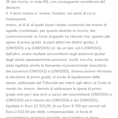
35 del ricorso, in nota 40), con conseguente correttezza del
decisum.
4. Il terzo motivo e’, invece, fondato, nei sensi di cui in
motivazione.
Invero, al di la’ di quale fosse l’esatto contenuto del motivo di
appello (contestato, per quanto dedotto in ricorso, dai
controricorrenti), la Corte d’appello ha ritenuto che, quanto alle
spese di primo grado, le parti attrici nei distinti giudizi, il
(OMISSIS) e la (OMISSIS) srl, da un lato, ed il (OMISSIS),
dall’altro, erano risultate soccombenti negli autonomi giudizi
dagli stessi separatamente promossi, riuniti, ma che, essendo
stata rigettata anche la domanda riconvenzionale risarcitoria
dei convenuti (OMISSIS) e (OMISSIS), doveva essere riformata
la decisione di primo grado, in punto di liquidazione delle
spese, addossate dal Tribunale per intero agli attori; la Corte di
merito ha, invece, ritenuto di addossare le spese di primo
grado solo per i due terzi a carico dei soccombenti (OMISSIS) e
(OMISSIS) ed in favore del (OMISSIS) e del (OMISSIS),
liquidate in Euro 12.310,00, di cui Euro 9.700 per onorari ed
Euro 2.610,00 per diritti, compensandole, in forza di
soccombenza reciproca parziale, per il residuo un terzo,