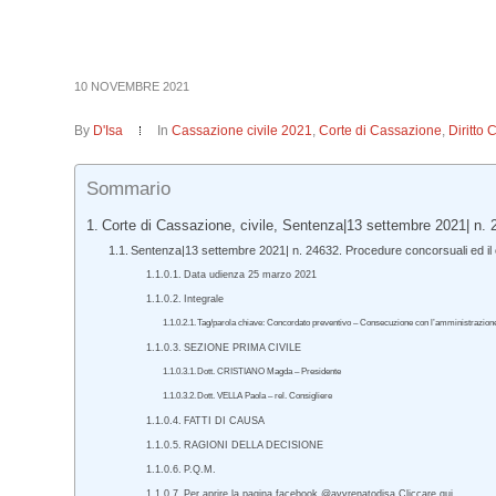
10 NOVEMBRE 2021
By
D'Isa
In
Cassazione civile 2021
,
Corte di Cassazione
,
Diritto 
Sommario
Corte di Cassazione, civile, Sentenza|13 settembre 2021| n. 
Sentenza|13 settembre 2021| n. 24632. Procedure concorsuali ed il 
Data udienza 25 marzo 2021
Integrale
Tag/parola chiave: Concordato preventivo – Consecuzione con l’amministrazione s
SEZIONE PRIMA CIVILE
Dott. CRISTIANO Magda – Presidente
Dott. VELLA Paola – rel. Consigliere
FATTI DI CAUSA
RAGIONI DELLA DECISIONE
P.Q.M.
Per aprire la pagina facebook @avvrenatodisa Cliccare qui