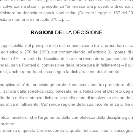
di insolvenza sia stata in precedenza “ammessa alla procedura di concord
Ministero ha depositato conclusioni scritte (Decreto Legge n. 137 del 20
itato memorie ex articolo 378 c.p.c..
RAGIONI
DELLA DECISIONE
napplicabilita’ del principio della c.d. consecuzione tra la procedura d
Legislativo n. 270 del 1999, pur contemplando, all’articolo 3, l’ipotesi 
icolo 49 – recante la disciplina delle azioni revocatorie (consentite da
, salva l’ipotesi di conversione della procedura in fallimento) – il quale
venza, anche quando ad essa segua la dichiarazione di fallimento.
l’inapplicabilita’ del principio generale di consecuzione tra procedure al
’ ispirata dalla specifica ratio, palesata nella Relazione al Decreto Legis
lla data della sentenza dichiarativa dello stato di insolvenza (e non del
arativa di fallimento. Cio’ rende ragione della sua inconferenza ai fini 
lico ministero, che l’argomento della completezza della disciplina giur
corrente.
rudenza di questa Corte secondo la quale, nel caso in cui si susseguan