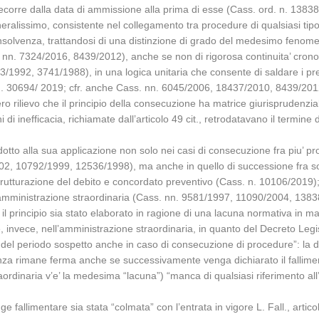
 decorre dalla data di ammissione alla prima di esse (Cass. ord. n. 1383
lissimo, consistente nel collegamento tra procedure di qualsiasi tipo,
insolvenza, trattandosi di una distinzione di grado del medesimo fenome
s. nn. 7324/2016, 8439/2012), anche se non di rigorosa continuita’ crono
1992, 3741/1988), in una logica unitaria che consente di saldare i pres
. n. 30694/ 2019; cfr. anche Cass. nn. 6045/2006, 18437/2010, 8439/20
ero rilievo che il principio della consecuzione ha matrice giurisprudenzi
 di inefficacia, richiamate dall’articolo 49 cit., retrodatavano il termine
dotto alla sua applicazione non solo nei casi di consecuzione fra piu’ p
 10792/1999, 12536/1998), ma anche in quello di successione fra sol
istrutturazione del debito e concordato preventivo (Cass. n. 10106/2019);
ll’amministrazione straordinaria (Cass. nn. 9581/1997, 11090/2004, 138
il principio sia stato elaborato in ragione di una lacuna normativa in m
le, invece, nell’amministrazione straordinaria, in quanto del Decreto Le
del periodo sospetto anche in caso di consecuzione di procedure”: la disp
olvenza rimane ferma anche se successivamente venga dichiarato il fall
rdinaria v’e’ la medesima “lacuna”) “manca di qualsiasi riferimento all
egge fallimentare sia stata “colmata” con l’entrata in vigore L. Fall., art