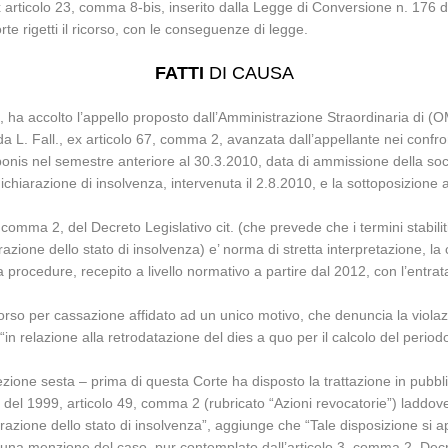
x articolo 23, comma 8-bis, inserito dalla Legge di Conversione n. 176 d
 rigetti il ricorso, con le conseguenze di legge.
FATTI
DI CAUSA
 ha accolto l’appello proposto dall’Amministrazione Straordinaria di (O
a L. Fall., ex articolo 67, comma 2, avanzata dall’appellante nei confron
is nel semestre anteriore al 30.3.2010, data di ammissione della socie
dichiarazione di insolvenza, intervenuta il 2.8.2010, e la sottoposizione 
 comma 2, del Decreto Legislativo cit. (che prevede che i termini stabiliti
zione dello stato di insolvenza) e’ norma di stretta interpretazione, la c
 procedure, recepito a livello normativo a partire dal 2012, con l’entrata 
rso per cassazione affidato ad un unico motivo, che denuncia la violazi
“in relazione alla retrodatazione del dies a quo per il calcolo del peri
ezione sesta – prima di questa Corte ha disposto la trattazione in pubbl
 del 1999, articolo 49, comma 2 (rubricato “Azioni revocatorie”) laddove, n
ione dello stato di insolvenza”, aggiunge che “Tale disposizione si appli
cuna menzione del caso, pur contemplato dall’articolo 3, comma 2, Decret