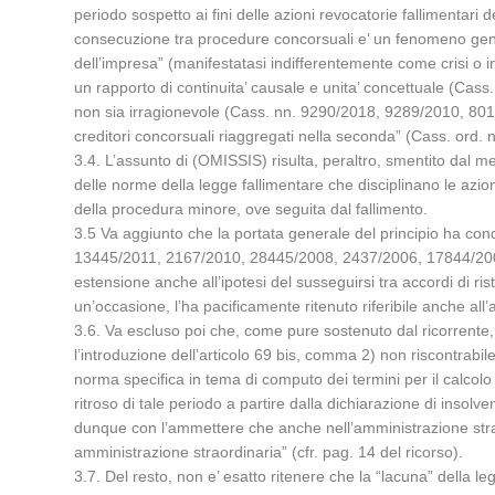
periodo sospetto ai fini delle azioni revocatorie fallimentari
consecuzione tra procedure concorsuali e’ un fenomeno genera
dell’impresa” (manifestatasi indifferentemente come crisi o 
un rapporto di continuita’ causale e unita’ concettuale (Cas
non sia irragionevole (Cass. nn. 9290/2018, 9289/2010, 8013/
creditori concorsuali riaggregati nella seconda” (Cass. ord
3.4. L’assunto di (OMISSIS) risulta, peraltro, smentito dal m
delle norme della legge fallimentare che disciplinano le azioni
della procedura minore, ove seguita dal fallimento.
3.5 Va aggiunto che la portata generale del principio ha con
13445/2011, 2167/2010, 28445/2008, 2437/2006, 17844/2002,
estensione anche all’ipotesi del susseguirsi tra accordi di r
un’occasione, l’ha pacificamente ritenuto riferibile anche a
3.6. Va escluso poi che, come pure sostenuto dal ricorrente, 
l’introduzione dell’articolo 69 bis, comma 2) non riscontrabi
norma specifica in tema di computo dei termini per il calcolo 
ritroso di tale periodo a partire dalla dichiarazione di ins
dunque con l’ammettere che anche nell’amministrazione strao
amministrazione straordinaria” (cfr. pag. 14 del ricorso).
3.7. Del resto, non e’ esatto ritenere che la “lacuna” della l