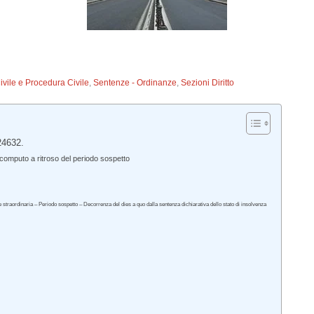
Civile e Procedura Civile
,
Sentenze - Ordinanze
,
Sezioni Diritto
24632.
computo a ritroso del periodo sospetto
traordinaria – Periodo sospetto – Decorrenza del dies a quo dalla sentenza dichiarativa dello stato di insolvenza