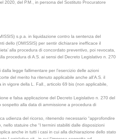
el 2020, del P.M., in persona del Sostituto Procuratore
MISSIS) s.p.a. in liquidazione contro la sentenza del
ti dello (OMISSIS) per sentir dichiarare inefficace il
ta’ alla procedura di concordato preventivo, poi revocata,
alla procedura di A.S. ai sensi del Decreto Legislativo n. 270
 dalla legge fallimentare per l’esercizio delle azioni
orte del merito ha ritenuto applicabile anche all’A.S. il
in vigore della L. Fall., articolo 69 bis (non applicabile,
one e falsa applicazione del Decreto Legislativo n. 270 del
odo sospetto alla data di ammissione a procedura di
ica udienza del ricorso, ritenendo necessario “approfondire
ello statuire che “I termini stabiliti dalle disposizioni
ca anche in tutti i casi in cui alla dichiarazione dello stato
o Legislativo cit., in cui l’impresa soggetta ad