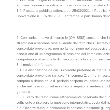
amministrazione straordinaria di cui va dichiarato lo stato 
1.4. Fissata la pubblica udienza del 25/03/2021, il Pubblico 
Conversione n. 176 del 2020); entrambe le parti hanno depos
2. Con l’unico motivo di ricorso lo (OMISSIS) sostiene che l’i
straordinaria sarebbe resa evidente dal fatto che il Decreto 
concordato preventivo, non ne fa menzione nel successivo art
esecuzione di un programma di cessione dei complessi aziendali
computano a ritroso dalla dichiarazione dello stato di insol
3. Il motivo e’ infondato.
3.1. La disposizione da cui il ricorrente pretende di inferire 
concordato preventivo (articolo 49, comma 2, cit.) e’ in realta
computo a ritroso del c.d. periodo sospetto va individuato ne
anche nel caso in cui ad essa faccia seguito la sentenza dichi
generale.
3.2. E’ vero del resto, come efficacemente osservato dal pubb
sufficiente a risolvere la questione interpretativa posta dal ri
3.3. Occorre dunque richiamare la copiosa e costante giurisp