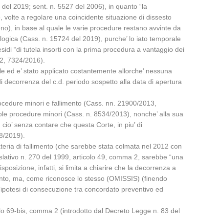
8 del 2019; sent. n. 5527 del 2006), in quanto “la
 volte a regolare una coincidente situazione di dissesto
no), in base al quale le varie procedure restano avvinte da
logica (Cass. n. 15724 del 2019), purche’ lo iato temporale
idi “di tutela insorti con la prima procedura a vantaggio dei
12, 7324/2016).
ale ed e’ stato applicato costantemente allorche’ nessuna
 di decorrenza del c.d. periodo sospetto alla data di apertura
rocedure minori e fallimento (Cass. nn. 21900/2013,
e procedure minori (Cass. n. 8534/2013), nonche’ alla sua
 cio’ senza contare che questa Corte, in piu’ di
38/2019).
ateria di fallimento (che sarebbe stata colmata nel 2012 con
gislativo n. 270 del 1999, articolo 49, comma 2, sarebbe “una
osizione, infatti, si limita a chiarire che la decorrenza a
imento, ma, come riconosce lo stesso (OMISSIS) (finendo
’ipotesi di consecuzione tra concordato preventivo ed
icolo 69-bis, comma 2 (introdotto dal Decreto Legge n. 83 del