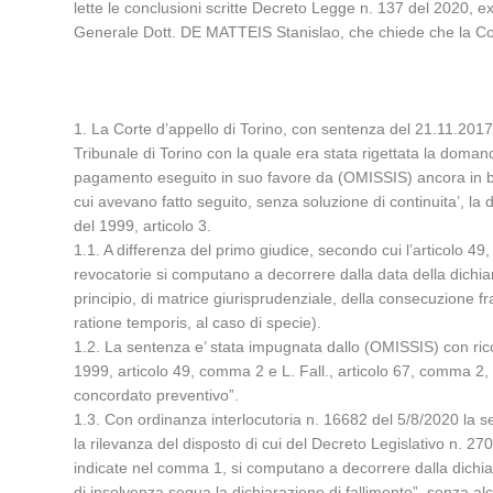
lette le conclusioni scritte Decreto Legge n. 137 del 2020, e
Generale Dott. DE MATTEIS Stanislao, che chiede che la Corte
1. La Corte d’appello di Torino, con sentenza del 21.11.2017,
Tribunale di Torino con la quale era stata rigettata la domand
pagamento eseguito in suo favore da (OMISSIS) ancora in bon
cui avevano fatto seguito, senza soluzione di continuita’, la 
del 1999, articolo 3.
1.1. A differenza del primo giudice, secondo cui l’articolo 49,
revocatorie si computano a decorrere dalla data della dichiara
principio, di matrice giurisprudenziale, della consecuzione fra
ratione temporis, al caso di specie).
1.2. La sentenza e’ stata impugnata dallo (OMISSIS) con rico
1999, articolo 49, comma 2 e L. Fall., articolo 67, comma 2, 
concordato preventivo”.
1.3. Con ordinanza interlocutoria n. 16682 del 5/8/2020 la s
la rilevanza del disposto di cui del Decreto Legislativo n. 270
indicate nel comma 1, si computano a decorrere dalla dichiaraz
di insolvenza segua la dichiarazione di fallimento”, senza al