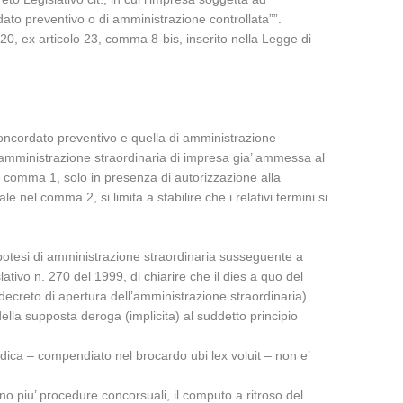
ato preventivo o di amministrazione controllata””.
20, ex articolo 23, comma 8-bis, inserito nella Legge di
i concordato preventivo e quella di amministrazione
di amministrazione straordinaria di impresa gia’ ammessa al
l comma 1, solo in presenza di autorizzazione alla
 nel comma 2, si limita a stabilire che i relativi termini si
l’ipotesi di amministrazione straordinaria susseguente a
lativo n. 270 del 1999, di chiarire che il dies a quo del
 decreto di apertura dell’amministrazione straordinaria)
della supposta deroga (implicita) al suddetto principio
idica – compendiato nel brocardo ubi lex voluit – non e’
o piu’ procedure concorsuali, il computo a ritroso del