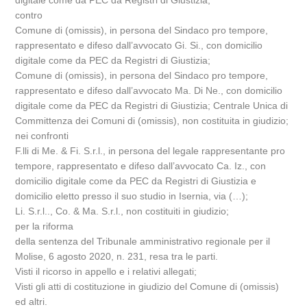
digitale come da PEC da Registri di Giustizia;
contro
Comune di (omissis), in persona del Sindaco pro tempore,
rappresentato e difeso dall’avvocato Gi. Si., con domicilio
digitale come da PEC da Registri di Giustizia;
Comune di (omissis), in persona del Sindaco pro tempore,
rappresentato e difeso dall’avvocato Ma. Di Ne., con domicilio
digitale come da PEC da Registri di Giustizia; Centrale Unica di
Committenza dei Comuni di (omissis), non costituita in giudizio;
nei confronti
F.lli di Me. & Fi. S.r.l., in persona del legale rappresentante pro
tempore, rappresentato e difeso dall’avvocato Ca. Iz., con
domicilio digitale come da PEC da Registri di Giustizia e
domicilio eletto presso il suo studio in Isernia, via (…);
Li. S.r.l.., Co. & Ma. S.r.l., non costituiti in giudizio;
per la riforma
della sentenza del Tribunale amministrativo regionale per il
Molise, 6 agosto 2020, n. 231, resa tra le parti.
Visti il ricorso in appello e i relativi allegati;
Visti gli atti di costituzione in giudizio del Comune di (omissis)
ed altri.