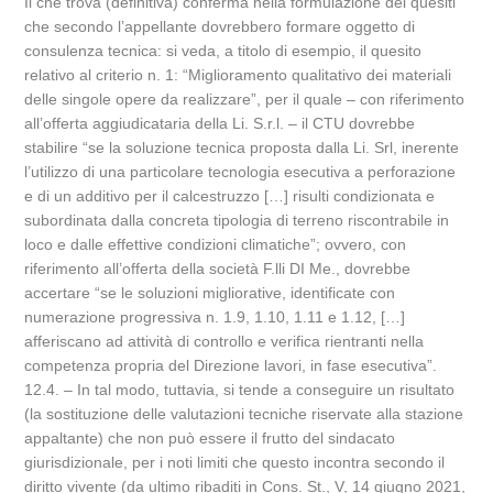
Il che trova (definitiva) conferma nella formulazione dei quesiti
che secondo l’appellante dovrebbero formare oggetto di
consulenza tecnica: si veda, a titolo di esempio, il quesito
relativo al criterio n. 1: “Miglioramento qualitativo dei materiali
delle singole opere da realizzare”, per il quale – con riferimento
all’offerta aggiudicataria della Li. S.r.l. – il CTU dovrebbe
stabilire “se la soluzione tecnica proposta dalla Li. Srl, inerente
l’utilizzo di una particolare tecnologia esecutiva a perforazione
e di un additivo per il calcestruzzo […] risulti condizionata e
subordinata dalla concreta tipologia di terreno riscontrabile in
loco e dalle effettive condizioni climatiche”; ovvero, con
riferimento all’offerta della società F.lli DI Me., dovrebbe
accertare “se le soluzioni migliorative, identificate con
numerazione progressiva n. 1.9, 1.10, 1.11 e 1.12, […]
afferiscano ad attività di controllo e verifica rientranti nella
competenza propria del Direzione lavori, in fase esecutiva”.
12.4. – In tal modo, tuttavia, si tende a conseguire un risultato
(la sostituzione delle valutazioni tecniche riservate alla stazione
appaltante) che non può essere il frutto del sindacato
giurisdizionale, per i noti limiti che questo incontra secondo il
diritto vivente (da ultimo ribaditi in Cons. St., V, 14 giugno 2021,