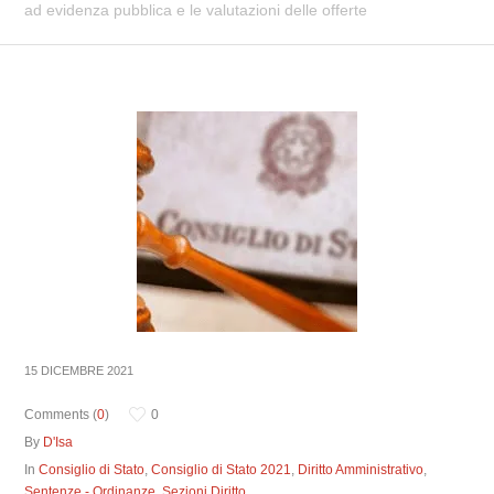
ad evidenza pubblica e le valutazioni delle offerte
15 DICEMBRE 2021
Comments (
0
)
0
By
D'Isa
In
Consiglio di Stato
,
Consiglio di Stato 2021
,
Diritto Amministrativo
,
Sentenze - Ordinanze
,
Sezioni Diritto