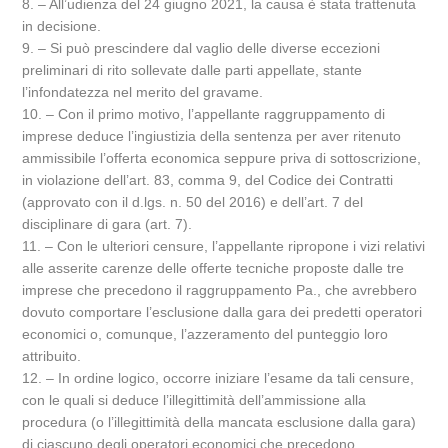
8. – All’udienza del 24 giugno 2021, la causa è stata trattenuta
in decisione.
9. – Si può prescindere dal vaglio delle diverse eccezioni
preliminari di rito sollevate dalle parti appellate, stante
l’infondatezza nel merito del gravame.
10. – Con il primo motivo, l’appellante raggruppamento di
imprese deduce l’ingiustizia della sentenza per aver ritenuto
ammissibile l’offerta economica seppure priva di sottoscrizione,
in violazione dell’art. 83, comma 9, del Codice dei Contratti
(approvato con il d.lgs. n. 50 del 2016) e dell’art. 7 del
disciplinare di gara (art. 7).
11. – Con le ulteriori censure, l’appellante ripropone i vizi relativi
alle asserite carenze delle offerte tecniche proposte dalle tre
imprese che precedono il raggruppamento Pa., che avrebbero
dovuto comportare l’esclusione dalla gara dei predetti operatori
economici o, comunque, l’azzeramento del punteggio loro
attribuito.
12. – In ordine logico, occorre iniziare l’esame da tali censure,
con le quali si deduce l’illegittimità dell’ammissione alla
procedura (o l’illegittimità della mancata esclusione dalla gara)
di ciascuno degli operatori economici che precedono