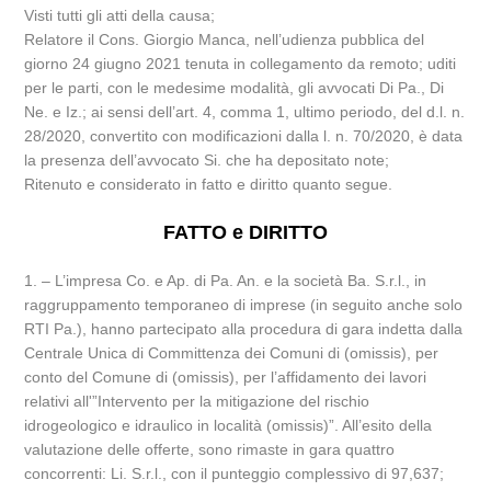
Visti tutti gli atti della causa;
Relatore il Cons. Giorgio Manca, nell’udienza pubblica del
giorno 24 giugno 2021 tenuta in collegamento da remoto; uditi
per le parti, con le medesime modalità, gli avvocati Di Pa., Di
Ne. e Iz.; ai sensi dell’art. 4, comma 1, ultimo periodo, del d.l. n.
28/2020, convertito con modificazioni dalla l. n. 70/2020, è data
la presenza dell’avvocato Si. che ha depositato note;
Ritenuto e considerato in fatto e diritto quanto segue.
FATTO e DIRITTO
1. – L’impresa Co. e Ap. di Pa. An. e la società Ba. S.r.l., in
raggruppamento temporaneo di imprese (in seguito anche solo
RTI Pa.), hanno partecipato alla procedura di gara indetta dalla
Centrale Unica di Committenza dei Comuni di (omissis), per
conto del Comune di (omissis), per l’affidamento dei lavori
relativi all'”Intervento per la mitigazione del rischio
idrogeologico e idraulico in località (omissis)”. All’esito della
valutazione delle offerte, sono rimaste in gara quattro
concorrenti: Li. S.r.l., con il punteggio complessivo di 97,637;