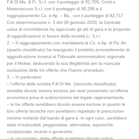
F.lli Di Me. & Fi. S.r.l. con il punteggio di 91,705; Conti e
Mastroiacovo S.r.l. con il punteggio di 90,295 e il
raggruppamento Co. e Ap. – Ba., con il punteggio di 82,717.
Con determinazione n. 3 del 28 gennaio 2020, la Centrale
unica di committenza ha approvato gli atti di gara e la proposta
di aggiudicazione in favore della società Li. S.r.l.
2. – Il raggruppamento con mandataria la Co. e Ap. di Pa. An.
(quarto classificato) ha impugnato il predetto provvedimento di
aggiudicazione innanzi al Tribunale amministrativo regionale
per il Molise, deducendo la sua illegittimità per la mancata
esclusione delle tre offerte che l’hanno preceduto.
3. – In particolare:
– l’offerta della società F.lli Di Me. (seconda classificata)
avrebbe dovuto essere esclusa per aver presentato un’offerta
economica priva di sottoscrizione del legale rappresentante;
– le tre offerte avrebbero dovuto essere escluse in quanto le
loro offerte tecniche non avrebbero rispettato le prescrizioni
minime richieste dal bando di gara e, in ogni caso, sarebbero
state irrealizzabili, peggiorative, alternative, equivoche,
condizionate, incerte e generiche;
– in via gradata, dette offerte avrebbero dovuto subire