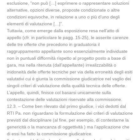
esclusione, “non può […] esprimere o rappresentare soluzioni
alternative, opzioni diverse, proposte condizionate o altre
condizioni equivoche, in relazione a uno o più d’uno degli
elementi di valutazione […]”.
Tuttavia, come emerge dalla esposizione resa nell’atto di
appello (cfr. in particolare le pagg. 15-25), le asserite carenze
delle tre offerte che precedono in graduatoria il
raggruppamento appellante sono essenzialmente individuate
non in puntuali difformità rispetto al progetto posto a base di
gara, ma nella ritenuta (dall’appellante) irrealizzabilità o
inidoneità delle offerte tecniche per via della erroneità degli esiti
valutativi cui è giunta la commissione giudicatrice nel vaglio dei
singoli criteri di valutazione della qualità tecnica delle offerte.
L’appello, quindi, finisce col basarsi unicamente sulla
contestazione delle valutazioni riservate alla commissione.
12.3. – Come ben rilevato dal primo giudice, i vizi dedotti dal
RTI Pa. non riguardano la formulazione dei criteri di valutazione
previsti dal disciplinare (al fine, per esempio, di contestarne la
genericità o la mancanza di oggettività ) ma l’applicazione che
di essi ha fatto la commissione giudicatrice.