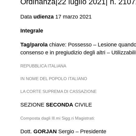
Ordinanza|22 luglio 2021| n. 210
Data
udienza
17 marzo 2021
Integrale
Tag/parola
chiave: Possesso – Lesione quando un
consenso e in pregiudizio degli altri – Utilizzabi
REPUBBLICA ITALIANA
IN NOME DEL POPOLO ITALIANO
LA CORTE SUPREMA DI CASSAZIONE
SEZIONE
SECONDA
CIVILE
Composta dagli Ill.mi Sigg.ri Magistrati:
Dott.
GORJAN
Sergio – Presidente