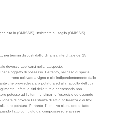
a
gna sita in (OMISSIS), insistente sul foglio (OMISSIS)
 nei termini disposti dall’ordinanza interdittale del 25
ale dovesse applicarsi nella fattispecie.
el bene oggetto di possesso. Pertanto, nel caso di specie
o di terreno coltivato a vigna e cio’ indipendentemente dalle
llante che provvedeva alla potatura ed alla raccolta dell’uva.
mento. Infatti, ai fini della tutela possessoria non
ssore potesse ad libitum ripristinarne l’esercizio ed essendo
nere di provare l’esistenza di atti di tolleranza o di titoli
lla loro potatura. Pertanto, l’obiettiva situazione di fatto
lorquando l’atto compiuto dal compossessore avesse