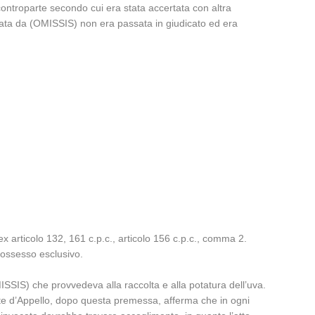
controparte secondo cui era stata accertata con altra
citata da (OMISSIS) non era passata in giudicato ed era
a
 ex articolo 132, 161 c.p.c., articolo 156 c.p.c., comma 2.
possesso esclusivo.
ISSIS) che provvedeva alla raccolta e alla potatura dell’uva.
e d’Appello, dopo questa premessa, afferma che in ogni