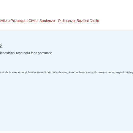
Civile e Procedura Civile
,
Sentenze - Ordinanze
,
Sezioni Diritto
2.
deposizioni rese nella fase sommaria
bia alterato e violato lo stato di fatto o la destinazione del bene senza il consenso e in pregiudizio degli al