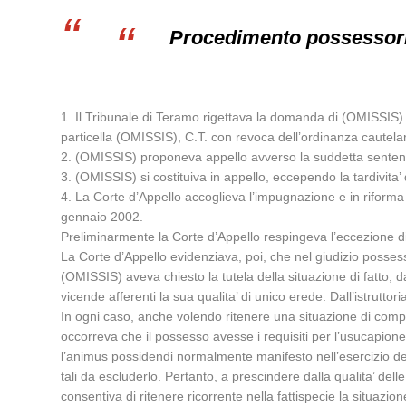
Procedimento possessorio
1. Il Tribunale di Teramo rigettava la domanda di (OMISSIS) 
particella (OMISSIS), C.T. con revoca dell’ordinanza cautelar
2. (OMISSIS) proponeva appello avverso la suddetta senten
3. (OMISSIS) si costituiva in appello, eccependo la tardivita
4. La Corte d’Appello accoglieva l’impugnazione e in riforma d
gennaio 2002.
Preliminarmente la Corte d’Appello respingeva l’eccezione di 
La Corte d’Appello evidenziava, poi, che nel giudizio posses
(OMISSIS) aveva chiesto la tutela della situazione di fatto, 
vicende afferenti la sua qualita’ di unico erede. Dall’istrutto
In ogni caso, anche volendo ritenere una situazione di compo
occorreva che il possesso avesse i requisiti per l’usucapione 
l’animus possidendi normalmente manifesto nell’esercizio del po
tali da escluderlo. Pertanto, a prescindere dalla qualita’ delle
consentiva di ritenere ricorrente nella fattispecie la situa