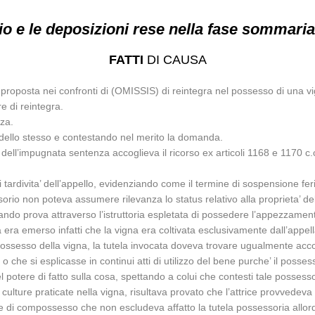
 e le deposizioni rese nella fase sommari
FATTI
DI CAUSA
proposta nei confronti di (OMISSIS) di reintegra nel possesso di una vi
e di reintegra.
za.
’ dello stesso e contestando nel merito la domanda.
ell’impugnata sentenza accoglieva il ricorso ex articoli 1168 e 1170 c.c.,
tardivita’ dell’appello, evidenziando come il termine di sospensione feri
sorio non poteva assumere rilevanza lo status relativo alla proprieta’ d
dando prova attraverso l’istruttoria espletata di possedere l’appezzament
ria era emerso infatti che la vigna era coltivata esclusivamente dall’appe
ssesso della vigna, la tutela invocata doveva trovare ugualmente accogli
o che si esplicasse in continui atti di utilizzo del bene purche’ il posse
tere di fatto sulla cosa, spettando a colui che contesti tale possesso l’o
 culture praticate nella vigna, risultava provato che l’attrice provvedeva a
zione di compossesso che non escludeva affatto la tutela possessoria al