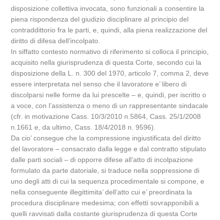
disposizione collettiva invocata, sono funzionali a consentire la
piena rispondenza del giudizio disciplinare al principio del
contraddittorio fra le parti, e, quindi, alla piena realizzazione del
diritto di difesa dell’incolpato.
In siffatto contesto normativo di riferimento si colloca il principio,
acquisito nella giurisprudenza di questa Corte, secondo cui la
disposizione della L. n. 300 del 1970, articolo 7, comma 2, deve
essere interpretata nel senso che il lavoratore e’ libero di
discolparsi nelle forme da lui prescelte – e, quindi, per iscritto o
a voce, con l’assistenza o meno di un rappresentante sindacale
(cfr. in motivazione Cass. 10/3/2010 n.5864, Cass. 25/1/2008
n.1661 e, da ultimo, Cass. 18/4/2018 n. 9596).
Da cio’ consegue che la compressione ingiustificata del diritto
del lavoratore – consacrato dalla legge e dal contratto stipulato
dalle parti sociali – di opporre difese all’atto di incolpazione
formulato da parte datoriale, si traduce nella soppressione di
uno degli atti di cui la sequenza procedimentale si compone, e
nella conseguente illegittimita’ dell’atto cui e’ preordinata la
procedura disciplinare medesima; con effetti sovrapponibili a
quelli ravvisati dalla costante giurisprudenza di questa Corte