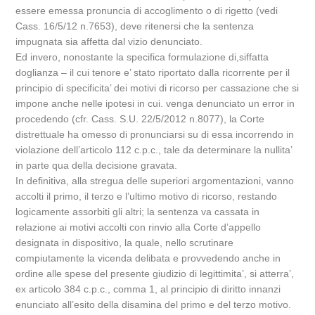
essere emessa pronuncia di accoglimento o di rigetto (vedi
Cass. 16/5/12 n.7653), deve ritenersi che la sentenza
impugnata sia affetta dal vizio denunciato.
Ed invero, nonostante la specifica formulazione di,siffatta
doglianza – il cui tenore e’ stato riportato dalla ricorrente per il
principio di specificita’ dei motivi di ricorso per cassazione che si
impone anche nelle ipotesi in cui. venga denunciato un error in
procedendo (cfr. Cass. S.U. 22/5/2012 n.8077), la Corte
distrettuale ha omesso di pronunciarsi su di essa incorrendo in
violazione dell’articolo 112 c.p.c., tale da determinare la nullita’
in parte qua della decisione gravata.
In definitiva, alla stregua delle superiori argomentazioni, vanno
accolti il primo, il terzo e l’ultimo motivo di ricorso, restando
logicamente assorbiti gli altri; la sentenza va cassata in
relazione ai motivi accolti con rinvio alla Corte d’appello
designata in dispositivo, la quale, nello scrutinare
compiutamente la vicenda delibata e provvedendo anche in
ordine alle spese del presente giudizio di legittimita’, si atterra’,
ex articolo 384 c.p.c., comma 1, al principio di diritto innanzi
enunciato all’esito della disamina del primo e del terzo motivo.