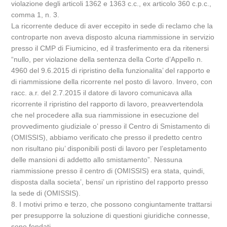
violazione degli articoli 1362 e 1363 c.c., ex articolo 360 c.p.c.,
comma 1, n. 3.
La ricorrente deduce di aver eccepito in sede di reclamo che la
controparte non aveva disposto alcuna riammissione in servizio
presso il CMP di Fiumicino, ed il trasferimento era da ritenersi
“nullo, per violazione della sentenza della Corte d’Appello n.
4960 del 9.6.2015 di ripristino della funzionalita’ del rapporto e
di riammissione della ricorrente nel posto di lavoro. Invero, con
racc. a.r. del 2.7.2015 il datore di lavoro comunicava alla
ricorrente il ripristino del rapporto di lavoro, preavvertendola
che nel procedere alla sua riammissione in esecuzione del
provvedimento giudiziale o’ presso il Centro di Smistamento di
(OMISSIS), abbiamo verificato che presso il predetto centro
non risultano piu’ disponibili posti di lavoro per l’espletamento
delle mansioni di addetto allo smistamento”. Nessuna
riammissione presso il centro di (OMISSIS) era stata, quindi,
disposta dalla societa’, bensi’ un ripristino del rapporto presso
la sede di (OMISSIS).
8. I motivi primo e terzo, che possono congiuntamente trattarsi
per presupporre la soluzione di questioni giuridiche connesse,
sono fondati.