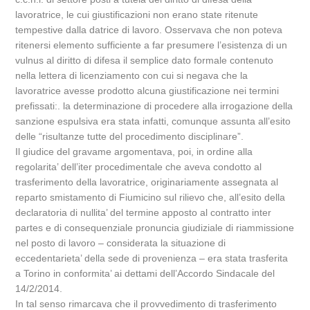
lavoratrice, le cui giustificazioni non erano state ritenute
tempestive dalla datrice di lavoro. Osservava che non poteva
ritenersi elemento sufficiente a far presumere l’esistenza di un
vulnus al diritto di difesa il semplice dato formale contenuto
nella lettera di licenziamento con cui si negava che la
lavoratrice avesse prodotto alcuna giustificazione nei termini
prefissati:. la determinazione di procedere alla irrogazione della
sanzione espulsiva era stata infatti, comunque assunta all’esito
delle “risultanze tutte del procedimento disciplinare”.
Il giudice del gravame argomentava, poi, in ordine alla
regolarita’ dell’iter procedimentale che aveva condotto al
trasferimento della lavoratrice, originariamente assegnata al
reparto smistamento di Fiumicino sul rilievo che, all’esito della
declaratoria di nullita’ del termine apposto al contratto inter
partes e di consequenziale pronuncia giudiziale di riammissione
nel posto di lavoro – considerata la situazione di
eccedentarieta’ della sede di provenienza – era stata trasferita
a Torino in conformita’ ai dettami dell’Accordo Sindacale del
14/2/2014.
In tal senso rimarcava che il provvedimento di trasferimento