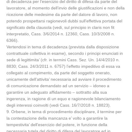
di decadenza per l’esercizio del diritto di difesa da parte del
lavoratore, al momento dell’invio delle giustificazioni e non della
ricezione delle medesime da parte del datore di lavoro, non
potendo prospettarsi ragionevoli dubbi sull’effettiva portata del
significato della clausola (vedi, sul principio in claris non fit
interpretatio, Cass. 3/6/2014 n. 12360, Cass. 10/3/2008 n.
6366).
Vertendosi in tema di decadenza (prevista dalla disposizione
contrattuale collettiva in esame), secondo i principi enunciati in
sede di legittimita’ (cfr. in termini Cass. Sez. Un. 14/4/2010 n.
8830; Cass. 24/3/2011 n. 6757) l’effetto impeditivo di essa va
collegato al compimento, da parte del soggetto onerato,
unicamente dell’attivita’ necessaria ad avviare il procedimento
di comunicazione demandato ad un servizio – idoneo a
garantire un adeguato affidamento – sottratto alla sua
ingerenza, in ragione di un equo e ragionevole bilanciamento
degli interessi coinvolti (vedi Cass. 16/7/2018 n. 18823).
9. Orbene, in tema di procedimento disciplinare, il termine per
la contestazione della mancanza e’ volto a garantire la
tempestivita’ dell’esercizio del potere, in funzione della
necessaria tutela del diritto di difesa del lavoratore ed in