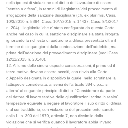
nella ipotesi di violazione del diritto del lavoratore di essere
“sentito a difesa”, in termini di illegittimita’ del procedimento di
irrogazione della sanzione disciplinare (cfr. ex plurimis, Cass.
10/3/2010 n. 5864, Cass. 10/7/2015 n. 14437, Cass. 9/1/2017
n. 204). Illegittimita’ che e’ stata configurata da questa Corte
anche nel caso in cui la sanzione disciplinare sia stata irrogata
ignorando la richiesta di audizione a difesa presentata oltre il
termine di cinque giorni dalla contestazione dell’addebito, ma
prima dell’adozione del provvedimento disciplinare (vedi Cass.
12/11/2015 n. 23140).
12. Al lume delle sinora esposte considerazioni, il primo ed il
terzo motivo devono essere accolti, con rinvio alla Corte
d’Appello designata in dispositivo la quale, nello scrutinare la
fattispecie considerata, ai sensi dell’articolo 384 c.p.c., si
atterra’ al seguente principio di diritto: “Considerare da parte
del datore di lavoro tardive delle giustificazioni scritte in realta’
tempestive equivale a negare al lavoratore il suo diritto di difesa
e al contraddittorio, con violazione del procedimento sancito
dalla L. n. 300 del 1970, articolo 7, non dissimile dalla
violazione che si verifica quando il lavoratore abbia invano