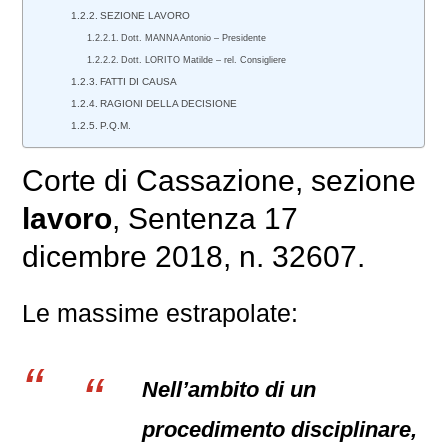
SEZIONE LAVORO
Dott. MANNA Antonio – Presidente
Dott. LORITO Matilde – rel. Consigliere
FATTI DI CAUSA
RAGIONI DELLA DECISIONE
P.Q.M.
Corte di Cassazione, sezione
lavoro
, Sentenza 17
dicembre 2018, n. 32607.
Le massime estrapolate:
Nell’ambito di un
procedimento disciplinare,