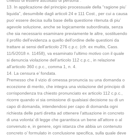
chiesto di essere ascoltato di persona”.
13. In applicazione del principio processuale della “ragione piu’
liquida”, desumibile dagli articoli 24 e 111 Cost., per cui a causa
puo’ essere decisa sulla base della questione ritenuta di piu’
agevole soluzione, anche se logicamente subordinata, senza
che sia necessario esaminare previamente le altre, sostituendo
il profilo dell’evidenza a quello dell’ordine delle questioni da
trattare ai sensi dell’articolo 276 c.p.c. (cfr. ex multis, Cass.
11/5/2018 n. 11458), va esaminato l’ultimo motivo con il quale
si denuncia violazione dell’articolo 112 c.p.c., in relazione
all’articolo 360 c.p.c., comma 1, n. 4.
14. La censura e’ fondata.
Premesso che il vizio di omessa pronuncia su una domanda o
eccezione di merito, che integra una violazione del principio di
corrispondenza tra chiesto pronunciato ex articolo 112 c.p.c.,
ricorre quando vi sia omissione di qualsiasi decisione su di un
capo di domanda, intendendosi per capo di domanda ogni
richiesta delle parti diretta ad ottenere l’attuazione in concreto
di una volonta’ di legge che garantisca un bene all’attore o al
convenuto e, in genere, ogni istanza che abbia un contenuto
concreto o’ formulato in conclusione specifica, sulla quale deve