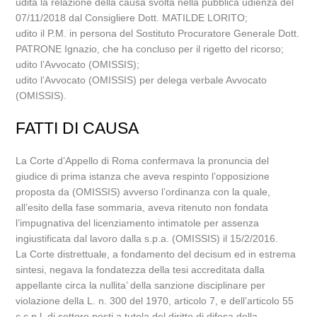
udita la relazione della causa svolta nella pubblica udienza del
07/11/2018 dal Consigliere Dott. MATILDE LORITO;
udito il P.M. in persona del Sostituto Procuratore Generale Dott.
PATRONE Ignazio, che ha concluso per il rigetto del ricorso;
udito l’Avvocato (OMISSIS);
udito l’Avvocato (OMISSIS) per delega verbale Avvocato
(OMISSIS).
FATTI DI CAUSA
La Corte d’Appello di Roma confermava la pronuncia del
giudice di prima istanza che aveva respinto l’opposizione
proposta da (OMISSIS) avverso l’ordinanza con la quale,
all’esito della fase sommaria, aveva ritenuto non fondata
l’impugnativa del licenziamento intimatole per assenza
ingiustificata dal lavoro dalla s.p.a. (OMISSIS) il 15/2/2016.
La Corte distrettuale, a fondamento del decisum ed in estrema
sintesi, negava la fondatezza della tesi accreditata dalla
appellante circa la nullita’ della sanzione disciplinare per
violazione della L. n. 300 del 1970, articolo 7, e dell’articolo 55
c.c.n.l. di settore posti a tutela del diritto di difesa della