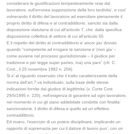
considerare le giustificazioni tempestivamente rese dal
lavoratore, sull’erronea supposizione della loro tardivita’, e cosi’
vulnerando il diritto del lavoratore ad esercitare pienamente il
proprio diritto di difesa e al contraddittorio, sancito sia dalla
disposizione statutaria di cui all’articolo 7, che. dalla specifica
disposizione collettiva di settore di cui all’articolo 55.
E il rispetto del diritto al contraddittorio e’ ancor piu’ dovuto
quando “competente ad irrogare la sanzione e’ (non gia’ –
come avviene nel processo giurisdizionale – il giudice per
tradizione e per legge super partes, ma) una pars” (cfr. C.
Cost., il 29 novembre 1982 n. 204).
Si e’ al riguardo osservato che il tratto caratterizzante della
norma dell’art.7 va individuato, sulla base delle stesse
indicazioni fornite dal giudice di legittimita’ (v. Corte Cost.
29/5/1995 n. 220), nell’esigenza di garantire ad ogni lavoratore,
nel momento in cui gli siano addebitate condotte con finalita’
sanzionatorie, il diritto di difesa e quello ad un effettivo
contraddittorio.
Ed invero, l’esercizio di un potere disciplinare, implicando un
rapporto di supremazia per cui il datore di lavoro puo’, con un