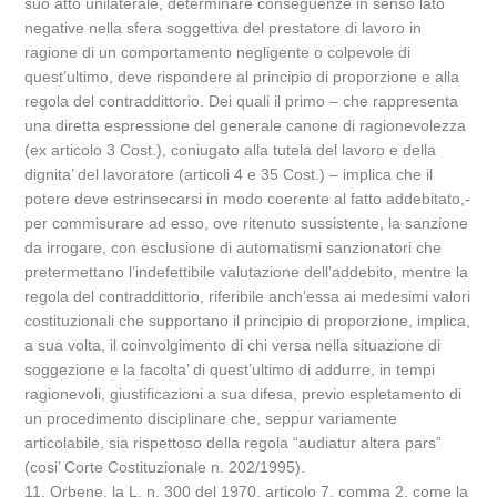
suo atto unilaterale, determinare conseguenze in senso lato
negative nella sfera soggettiva del prestatore di lavoro in
ragione di un comportamento negligente o colpevole di
quest’ultimo, deve rispondere al principio di proporzione e alla
regola del contraddittorio. Dei quali il primo – che rappresenta
una diretta espressione del generale canone di ragionevolezza
(ex articolo 3 Cost.), coniugato alla tutela del lavoro e della
dignita’ del lavoratore (articoli 4 e 35 Cost.) – implica che il
potere deve estrinsecarsi in modo coerente al fatto addebitato,-
per commisurare ad esso, ove ritenuto sussistente, la sanzione
da irrogare, con esclusione di automatismi sanzionatori che
pretermettano l’indefettibile valutazione dell’addebito, mentre la
regola del contraddittorio, riferibile anch’essa ai medesimi valori
costituzionali che supportano il principio di proporzione, implica,
a sua volta, il coinvolgimento di chi versa nella situazione di
soggezione e la facolta’ di quest’ultimo di addurre, in tempi
ragionevoli, giustificazioni a sua difesa, previo espletamento di
un procedimento disciplinare che, seppur variamente
articolabile, sia rispettoso della regola “audiatur altera pars”
(cosi’ Corte Costituzionale n. 202/1995).
11. Orbene, la L. n. 300 del 1970, articolo 7, comma 2, come la