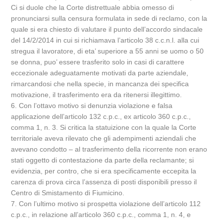
Ci si duole che la Corte distrettuale abbia omesso di
pronunciarsi sulla censura formulata in sede di reclamo, con la
quale si era chiesto di valutare il punto dell’accordo sindacale
del 14/2/2014 in cui si richiamava l’articolo 38 c.c.n.l. alla cui
stregua il lavoratore, di eta’ superiore a 55 anni se uomo o 50
se donna, puo’ essere trasferito solo in casi di carattere
eccezionale adeguatamente motivati da parte aziendale,
rimarcandosi che nella specie, in mancanza dei specifica
motivazione, il trasferimento era da ritenersi illegittimo.
6. Con l’ottavo motivo si denunzia violazione e falsa
applicazione dell’articolo 132 c.p.c., ex articolo 360 c.p.c.,
comma 1, n. 3. Si critica la statuizione con la quale la Corte
territoriale aveva rilevato che gli adempimenti aziendali che
avevano condotto – al trasferimento della ricorrente non erano
stati oggetto di contestazione da parte della reclamante; si
evidenzia, per contro, che si era specificamente eccepita la
carenza di prova circa l’assenza di posti disponibili presso il
Centro di Smistamento di Fiumicino.
7. Con l’ultimo motivo si prospetta violazione dell’articolo 112
c.p.c., in relazione all’articolo 360 c.p.c., comma 1, n. 4, e