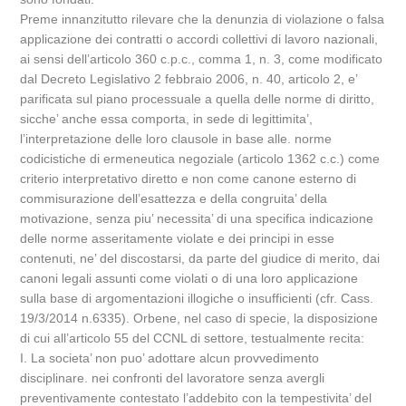
Preme innanzitutto rilevare che la denunzia di violazione o falsa
applicazione dei contratti o accordi collettivi di lavoro nazionali,
ai sensi dell’articolo 360 c.p.c., comma 1, n. 3, come modificato
dal Decreto Legislativo 2 febbraio 2006, n. 40, articolo 2, e’
parificata sul piano processuale a quella delle norme di diritto,
sicche’ anche essa comporta, in sede di legittimita’,
l’interpretazione delle loro clausole in base alle. norme
codicistiche di ermeneutica negoziale (articolo 1362 c.c.) come
criterio interpretativo diretto e non come canone esterno di
commisurazione dell’esattezza e della congruita’ della
motivazione, senza piu’ necessita’ di una specifica indicazione
delle norme asseritamente violate e dei principi in esse
contenuti, ne’ del discostarsi, da parte del giudice di merito, dai
canoni legali assunti come violati o di una loro applicazione
sulla base di argomentazioni illogiche o insufficienti (cfr. Cass.
19/3/2014 n.6335). Orbene, nel caso di specie, la disposizione
di cui all’articolo 55 del CCNL di settore, testualmente recita:
I. La societa’ non puo’ adottare alcun provvedimento
disciplinare. nei confronti del lavoratore senza avergli
preventivamente contestato l’addebito con la tempestivita’ del