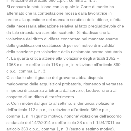
in relazione all’articolo 360 c.p.c., comma 1, n. 3.
Si censura la statuizione con la quale la Corte di merito ha
affermato che la contestazione mossa dalla lavoratrice in
ordine alla questione del mancato scrutinio delle difese, difetta
della necessaria allegazione relativa al fatto pregiudizievole che
da tale circostanza sarebbe scaturito. Si ribadisce che la
violazione del diritto di difesa concretato nel mancato esame
delle giustificazioni costituisce di per se’ motivo di invalidita’
della sanzione per violazione della richiamata norma statutaria.
4. La quarta critica attiene alla violazione degli articoli 1362 –
1363 c.c., e dell’articolo 116 c.p.c., in relazione all’articolo 360
c.p.c., comma 1, n. 3.
Ci si duole che il giudice del gravame abbia disposto
malgoverno delle acquisizioni probatorie, ritenendo si versasse
in ipotesi di assenza arbitraria dal servizio, laddove si era al
cospetto di un rifiuto di trasferimento.
5. Con i motivi dal quinto al settimo, si denuncia violazione
dell’articolo 112 c.p.c., in relazione all’articolo 360 c.p.c.,
comma 1, n. 4 (quinto motivo), nonche’ violazione dell’accordo
sindacale del 14/2/2014 e dell’articolo 38 c.c.n.l. 14/4/2011 ex
articolo 360 c.p.c., comma 1, n. 3 (sesto e settimo motivo).