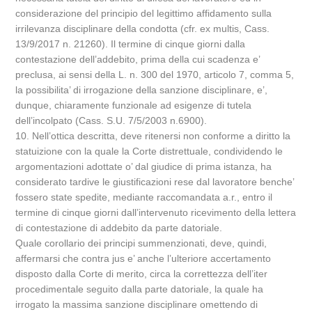
considerazione del principio del legittimo affidamento sulla
irrilevanza disciplinare della condotta (cfr. ex multis, Cass.
13/9/2017 n. 21260). Il termine di cinque giorni dalla
contestazione dell’addebito, prima della cui scadenza e’
preclusa, ai sensi della L. n. 300 del 1970, articolo 7, comma 5,
la possibilita’ di irrogazione della sanzione disciplinare, e’,
dunque, chiaramente funzionale ad esigenze di tutela
dell’incolpato (Cass. S.U. 7/5/2003 n.6900).
10. Nell’ottica descritta, deve ritenersi non conforme a diritto la
statuizione con la quale la Corte distrettuale, condividendo le
argomentazioni adottate o’ dal giudice di prima istanza, ha
considerato tardive le giustificazioni rese dal lavoratore benche’
fossero state spedite, mediante raccomandata a.r., entro il
termine di cinque giorni dall’intervenuto ricevimento della lettera
di contestazione di addebito da parte datoriale.
Quale corollario dei principi summenzionati, deve, quindi,
affermarsi che contra jus e’ anche l’ulteriore accertamento
disposto dalla Corte di merito, circa la correttezza dell’iter
procedimentale seguito dalla parte datoriale, la quale ha
irrogato la massima sanzione disciplinare omettendo di