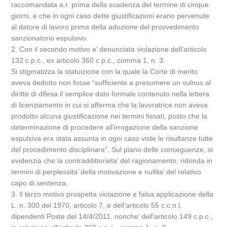
raccomandata a.r. prima della scadenza del termine di cinque
giorni, e che in ogni caso dette giustificazioni erano pervenute
al datore di lavoro prima della adozione del provvedimento
sanzionatorio espulsivo.
2. Con il secondo motivo e’ denunciata violazione dell’articolo
132 c.p.c., ex articolo 360 c.p.c., comma 1, n. 3.
Si stigmatizza la statuizione con la quale la Corte di merito
aveva dedotto non fosse “sufficiente a presumere un vulnus al
diritto di difesa il semplice dato formale contenuto nella lettera
di licenziamento in cui si afferma che la lavoratrice non aveva
prodotto alcuna giustificazione nei termini fissati, posto che la
determinazione di procedere all’irrogazione della sanzione
espulsiva era stata assunta in ogni caso viste le risultanze tutte
del procedimento disciplinare”. Sul piano delle conseguenze, si
evidenzia che la contraddittorieta’ del ragionamento, ridonda in
termini di perplessita’ della motivazione e nullita’ del relativo
capo di sentenza.
3. Il terzo motivo prospetta violazione e falsa applicazione della
L. n. 300 del 1970, articolo 7, e dell’articolo 55 c.c.n.l.
dipendenti Poste del 14/4/2011, nonche’ dell’articolo 149 c.p.c.,