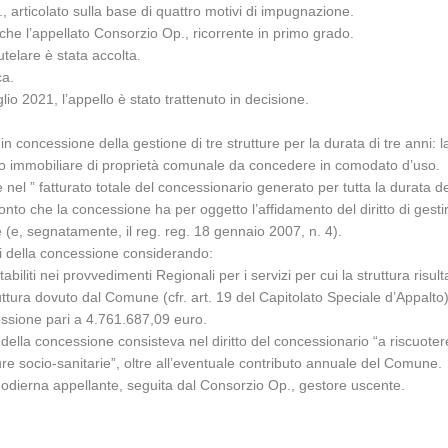
 articolato sulla base di quattro motivi di impugnazione.
) che l’appellato Consorzio Op., ricorrente in primo grado.
telare è stata accolta.
ca.
lio 2021, l’appello è stato trattenuto in decisione.
n concessione della gestione di tre strutture per la durata di tre anni: la
sso immobiliare di proprietà comunale da concedere in comodato d’uso.
el ” fatturato totale del concessionario generato per tutta la durata del 
conto che la concessione ha per oggetto l’affidamento del diritto di gestir
 (e, segnatamente, il reg. reg. 18 gennaio 2007, n. 4).
avi della concessione considerando:
tabiliti nei provvedimenti Regionali per i servizi per cui la struttura risul
truttura dovuto dal Comune (cfr. art. 19 del Capitolato Speciale d’Appalto
essione pari a 4.761.687,09 euro.
vo della concessione consisteva nel diritto del concessionario “a riscuoter
tture socio-sanitarie”, oltre all’eventuale contributo annuale del Comune.
., odierna appellante, seguita dal Consorzio Op., gestore uscente.