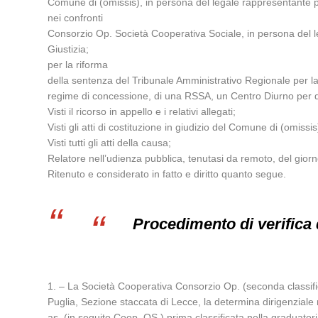
Comune di (omissis), in persona del legale rappresentante pr
nei confronti
Consorzio Op. Società Cooperativa Sociale, in persona del l
Giustizia;
per la riforma
della sentenza del Tribunale Amministrativo Regionale per la 
regime di concessione, di una RSSA, un Centro Diurno per d
Visti il ricorso in appello e i relativi allegati;
Visti gli atti di costituzione in giudizio del Comune di (omis
Visti tutti gli atti della causa;
Relatore nell’udienza pubblica, tenutasi da remoto, del giorno 
Ritenuto e considerato in fatto e diritto quanto segue.
Procedimento di verifica 
1. – La Società Cooperativa Consorzio Op. (seconda classific
Puglia, Sezione staccata di Lecce, la determina dirigenziale
as. (in seguito Coop. OS.) prima classificata nella graduato