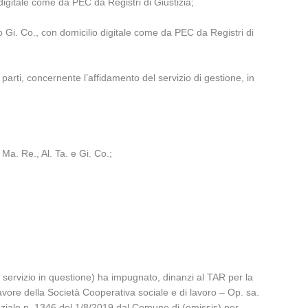
igitale come da PEC da Registri di Giustizia;
Gi. Co., con domicilio digitale come da PEC da Registri di
arti, concernente l’affidamento del servizio di gestione, in
 Ma. Re., Al. Ta. e Gi. Co.;
 servizio in questione) ha impugnato, dinanzi al TAR per la
avore della Società Cooperativa sociale e di lavoro – Op. sa.
enziale n. 1346 del 1/8/2019 dal Comune di (omissis) per