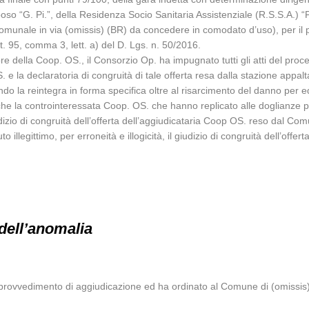
poso “G. Pi.”, della Residenza Socio Sanitaria Assistenziale (R.S.S.A.) 
comunale in via (omissis) (BR) da concedere in comodato d’uso), per il pe
t. 95, comma 3, lett. a) del D. Lgs. n. 50/2016.
 della Coop. OS., il Consorzio Op. ha impugnato tutti gli atti del proced
S. e la declaratoria di congruità di tale offerta resa dalla stazione app
dendo la reintegra in forma specifica oltre al risarcimento del danno per e
s) che la controinteressata Coop. OS. che hanno replicato alle doglianze 
udizio di congruità dell’offerta dell’aggiudicataria Coop OS. reso dal Co
 illegittimo, per erroneità e illogicità, il giudizio di congruità dell’offer
dell’anomalia
 provvedimento di aggiudicazione ed ha ordinato al Comune di (omissis) 