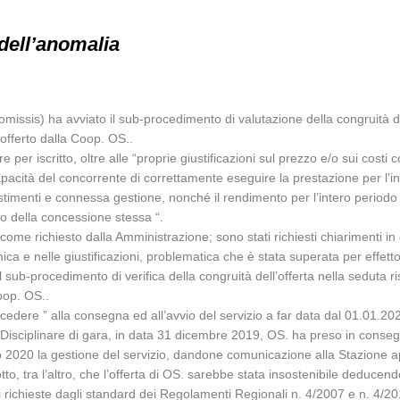
dell’anomalia
issis) ha avviato il sub-procedimento di valutazione della congruità dell’
offerto dalla Coop. OS..
 per iscritto, oltre alle “proprie giustificazioni sul prezzo e/o sui costi c
apacità del concorrente di correttamente eseguire la prestazione per l’i
estimenti e connessa gestione, nonché il rendimento per l’intero period
etto della concessione stessa “.
 come richiesto dalla Amministrazione; sono stati richiesti chiarimenti i
a e nelle giustificazioni, problematica che è stata superata per effetto d
l sub-procedimento di verifica della congruità dell’offerta nella seduta
oop. OS..
ocedere ” alla consegna ed all’avvio del servizio a far data dal 01.01.20
el Disciplinare di gara, in data 31 dicembre 2019, OS. ha preso in conse
io 2020 la gestione del servizio, dandone comunicazione alla Stazione a
to, tra l’altro, che l’offerta di OS. sarebbe stata insostenibile deducen
richieste dagli standard dei Regolamenti Regionali n. 4/2007 e n. 4/20