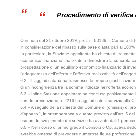
Procedimento di verifica 
Con nota del 21 ottobre 2019, prot. n. 53136, il Comune di (om
in considerazione del ribasso sulla base d’asta pari al 100% 
In particolare, la Stazione appaltante ha chiesto di trasmettere
economico finanziario finalizzato a dimostrare la concreta c
prospettazione di un equilibrio economico-finanziario di inv
l’adeguatezza dell’offerta e l’effettiva realizzabilità dell’ogg
6.2 – L’aggiudicataria ha trasmesso le proprie giustificazioni
di un’incongruenza tra la somma indicata nell’offerta economic
6.3 – Infine Stazione appaltante ha concluso positivamente i
con determinazione n. 2216 ha aggiudicato il servizio alla C
6.4 – A seguito della richiesta del Comune di (omissis) di pr
d’appalto “, in ottemperanza a quanto previsto dall’art. 5 d
uso per lo svolgimento dei servizi e ha avviato dall’1 genna
6.5 – Nel ricorso di primo grado il Consorzio Op. aveva dedot
avrebbe omesso di prevedere numerose figure professionali 