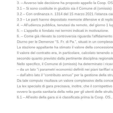
3. – Avverso tale decisione ha proposto appello la Coop. OS.,
3.1 – Si sono costituite in giudizio sia il Comune di (omissis
3.2 – Con ordinanza n. 1314 del 15 marzo 2021 l’istanza cau
3.3 – Le parti hanno depositato memorie difensive e di repli
4. – All’udienza pubblica, tenutasi da remoto, del giorno 1 lug
5. – L’appello è fondato nei termini indicati in motivazione.
6. – Come già rilevato la controversia riguarda l’affidamento i
Diurno per le Demenze “S. Fr. di Pa.”, situati in un comple
La stazione appaltante ha stimato il valore della concessione n
Il valore del contratto era, in particolare, calcolato tenendo 
secondo quanto previsto dalla pertinente disciplina regionale
Nello specifico, il Comune di (omissis) ha determinato i ric
– da un lato “i parametri economici definiti nei piani tariffari s
– dall’altro lato il “contributo annuo” per la gestione della s
Da tale computo risultava un valore complessivo della conc
La lex specialis di gara precisava, inoltre, che il corrispetti
ovvero la quota sanitaria della retta per gli utenti delle stru
6.1 – All’esito della gara si è classificata prima la Coop. OS