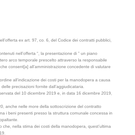
offerta ex art. 97, co. 6, del Codice dei contratti pubblici,
ontenuti nell’offerta “, la presentazione di ” un piano
ntero arco temporale prescelto attraverso la responsabile
o che consent[a] all’amministrazione concedente di valutare
n ordine all’indicazione dei costi per la manodopera a causa
elle precisazioni fornite dall’aggiudicataria.
 riservata del 10 dicembre 2019 e, in data 16 dicembre 2019,
20, anche nelle more della sottoscrizione del contratto
gna i beni presenti presso la struttura comunale concessa in
ppaltante.
do che, nella stima dei costi della manodopera, quest’ultima
19.