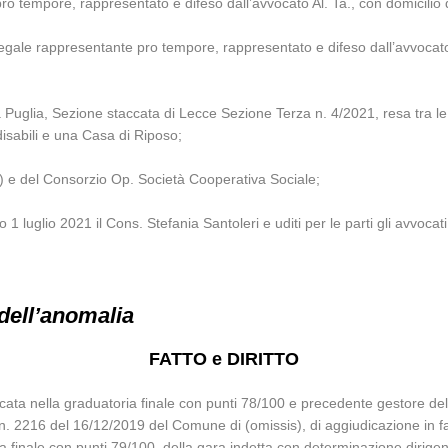
o tempore, rappresentato e difeso dall’avvocato Al. Ta., con domicilio d
egale rappresentante pro tempore, rappresentato e difeso dall’avvocato 
Puglia, Sezione staccata di Lecce Sezione Terza n. 4/2021, resa tra le p
isabili e una Casa di Riposo;
sis) e del Consorzio Op. Società Cooperativa Sociale;
1 luglio 2021 il Cons. Stefania Santoleri e uditi per le parti gli avvocati
dell’anomalia
FATTO e DIRITTO
ata nella graduatoria finale con punti 78/100 e precedente gestore del
 n. 2216 del 16/12/2019 del Comune di (omissis), di aggiudicazione in f
ria finale con punti 79/100, della gara indetta con determinazione dirig