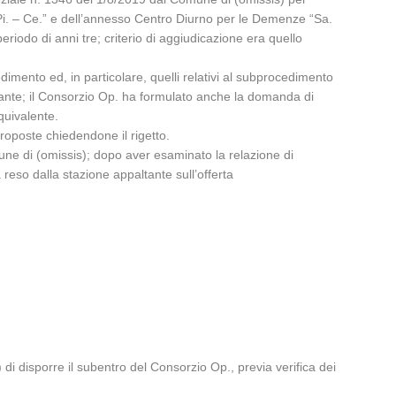
“Pi. – Ce.” e dell’annesso Centro Diurno per le Demenze “Sa.
riodo di anni tre; criterio di aggiudicazione era quello
imento ed, in particolare, quelli relativi al subprocedimento
altante; il Consorzio Op. ha formulato anche la domanda di
quivalente.
proposte chiedendone il rigetto.
mune di (omissis); dopo aver esaminato la relazione di
ta reso dalla stazione appaltante sull’offerta
di disporre il subentro del Consorzio Op., previa verifica dei