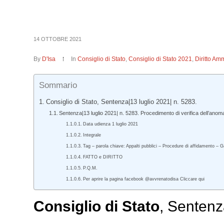
14 OTTOBRE 2021
By
D'Isa
In
Consiglio di Stato
,
Consiglio di Stato 2021
,
Diritto Amm
Sommario
Consiglio di Stato, Sentenza|13 luglio 2021| n. 5283.
Sentenza|13 luglio 2021| n. 5283. Procedimento di verifica dell’anoma
Data udienza 1 luglio 2021
Integrale
Tag – parola chiave: Appalti pubblici – Procedure di affidamento – G
FATTO e DIRITTO
P.Q.M.
Per aprire la pagina facebook @avvrenatodisa Cliccare qui
Consiglio di Stato
, Sentenz