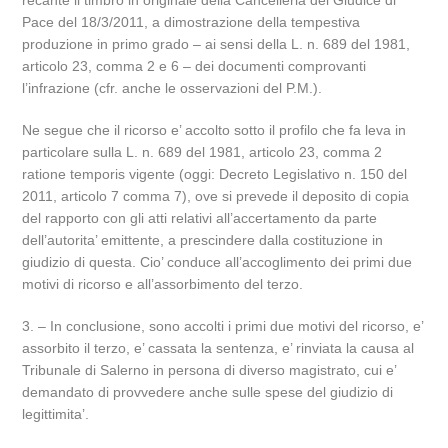
recante il timbro in originale della Cancelleria del Giudice di
Pace del 18/3/2011, a dimostrazione della tempestiva
produzione in primo grado – ai sensi della L. n. 689 del 1981,
articolo 23, comma 2 e 6 – dei documenti comprovanti
l’infrazione (cfr. anche le osservazioni del P.M.).
Ne segue che il ricorso e’ accolto sotto il profilo che fa leva in
particolare sulla L. n. 689 del 1981, articolo 23, comma 2
ratione temporis vigente (oggi: Decreto Legislativo n. 150 del
2011, articolo 7 comma 7), ove si prevede il deposito di copia
del rapporto con gli atti relativi all’accertamento da parte
dell’autorita’ emittente, a prescindere dalla costituzione in
giudizio di questa. Cio’ conduce all’accoglimento dei primi due
motivi di ricorso e all’assorbimento del terzo.
3. – In conclusione, sono accolti i primi due motivi del ricorso, e’
assorbito il terzo, e’ cassata la sentenza, e’ rinviata la causa al
Tribunale di Salerno in persona di diverso magistrato, cui e’
demandato di provvedere anche sulle spese del giudizio di
legittimita’.