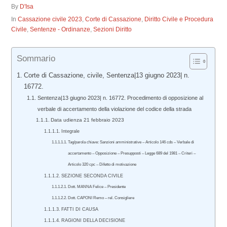
By
D'Isa
In
Cassazione civile 2023
,
Corte di Cassazione
,
Diritto Civile e Procedura
Civile
,
Sentenze - Ordinanze
,
Sezioni Diritto
Sommario
Corte di Cassazione, civile, Sentenza|13 giugno 2023| n.
16772.
Sentenza|13 giugno 2023| n. 16772. Procedimento di opposizione al
verbale di accertamento della violazione del codice della strada
Data udienza 21 febbraio 2023
Integrale
Tag/parola chiave: Sanzioni amministrative – Articolo 146 cds – Verbale di
accertamento – Opposizione – Presupposti – Legge 689 del 1981 – Criteri –
Articolo 320 cpc – Difetto di motivazione
SEZIONE SECONDA CIVILE
Dott. MANNA Felice – Presidente
Dott. CAPONI Remo – rel. Consigliere
FATTI DI CAUSA
RAGIONI DELLA DECISIONE