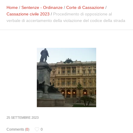
Home
/
Sentenze - Ordinanze
/
Corte di Cassazione
/
Cassazione civile 2023
/
Procedimento di opposizione al
verbale di accertamento della violazione del codice della strada
25 SETTEMBRE 2023
Comments (
0
)
0