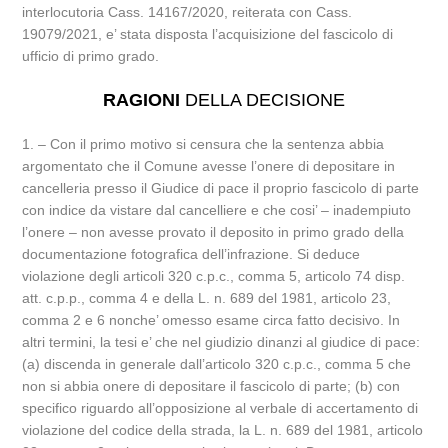
interlocutoria Cass. 14167/2020, reiterata con Cass.
19079/2021, e’ stata disposta l’acquisizione del fascicolo di
ufficio di primo grado.
RAGIONI
DELLA DECISIONE
1. – Con il primo motivo si censura che la sentenza abbia
argomentato che il Comune avesse l’onere di depositare in
cancelleria presso il Giudice di pace il proprio fascicolo di parte
con indice da vistare dal cancelliere e che cosi’ – inadempiuto
l’onere – non avesse provato il deposito in primo grado della
documentazione fotografica dell’infrazione. Si deduce
violazione degli articoli 320 c.p.c., comma 5, articolo 74 disp.
att. c.p.p., comma 4 e della L. n. 689 del 1981, articolo 23,
comma 2 e 6 nonche’ omesso esame circa fatto decisivo. In
altri termini, la tesi e’ che nel giudizio dinanzi al giudice di pace:
(a) discenda in generale dall’articolo 320 c.p.c., comma 5 che
non si abbia onere di depositare il fascicolo di parte; (b) con
specifico riguardo all’opposizione al verbale di accertamento di
violazione del codice della strada, la L. n. 689 del 1981, articolo