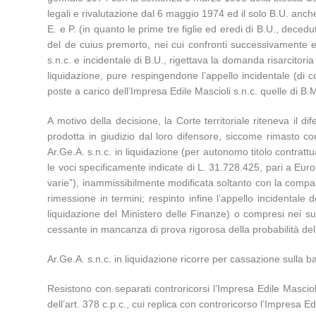
legali e rivalutazione dal 6 maggio 1974 ed il solo B.U. anche 
E. e P. (in quanto le prime tre figlie ed eredi di B.U., deceduto
del de cuius premorto, nei cui confronti successivamente este
s.n.c. e incidentale di B.U., rigettava la domanda risarcitoria
liquidazione, pure respingendone l’appello incidentale (di
poste a carico dell’Impresa Edile Mascioli s.n.c. quelle di B.
A motivo della decisione, la Corte territoriale riteneva il di
prodotta in giudizio dal loro difensore, siccome rimasto co
Ar.Ge.A. s.n.c. in liquidazione (per autonomo titolo contrattu
le voci specificamente indicate di L. 31.728.425, pari a Eu
varie”), inammissibilmente modificata soltanto con la compars
rimessione in termini; respinto infine l’appello incidental
liquidazione del Ministero delle Finanze) o compresi nei su
cessante in mancanza di prova rigorosa della probabilità de
Ar.Ge.A. s.n.c. in liquidazione ricorre per cassazione sulla bas
Resistono con separati controricorsi l’Impresa Edile Mascioli
dell’art. 378 c.p.c., cui replica con controricorso l’Impresa Edi