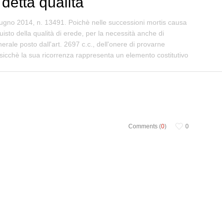
 detta qualità
iugno 2014, n. 13491. Poichè nelle successioni mortis causa
isto della qualità di erede, per la necessità anche di
erale posto dall'art. 2697 c.c., dell'onere di provarne
 sicchè la sua ricorrenza rappresenta un elemento costitutivo
Comments (
0
)
0