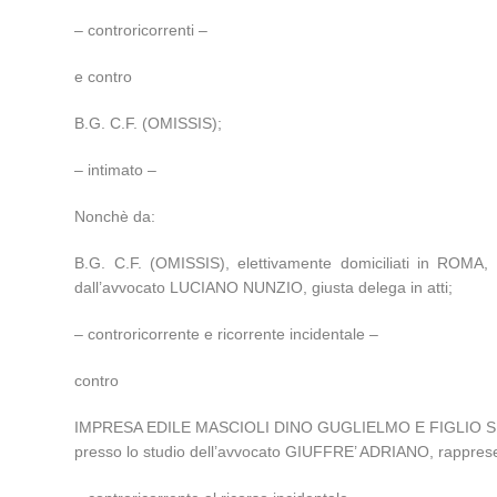
– controricorrenti –
e contro
B.G. C.F. (OMISSIS);
– intimato –
Nonchè da:
B.G. C.F. (OMISSIS), elettivamente domiciliati in RO
dall’avvocato LUCIANO NUNZIO, giusta delega in atti;
– controricorrente e ricorrente incidentale –
contro
IMPRESA EDILE MASCIOLI DINO GUGLIELMO E FIGLIO S.N.C. 
presso lo studio dell’avvocato GIUFFRE’ ADRIANO, rappresen