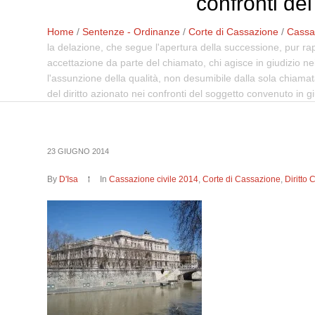
confronti del
Home
/
Sentenze - Ordinanze
/
Corte di Cassazione
/
Cassaz
la delazione, che segue l'apertura della successione, pur rap
accettazione da parte del chiamato, chi agisce in giudizio nei
l'assunzione della qualità, non desumibile dalla sola chiama
del diritto azionato nei confronti del soggetto convenuto in gi
23 GIUGNO 2014
By
D'Isa
In
Cassazione civile 2014
,
Corte di Cassazione
,
Diritto 