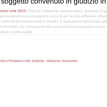
 soggetto convenuto in giudizio in
ione civile 2014
/
Corte di Cassazione, sezione lavoro, sentenza 13 g
presentandone un presupposto, non è di per sè sola sufficiente all'acqu
 confronti del preteso erede è onerato, in applicazione del principio gen
ta all'eredità, ma conseguendo alla sua accettazione espressa o tacita:
udizio in detta qualità
Civile e Procedura Civile
,
Sentenze - Ordinanze
,
Successioni