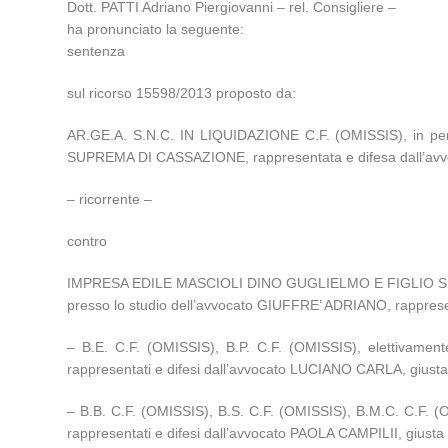
Dott. PATTI Adriano Piergiovanni – rel. Consigliere –
ha pronunciato la seguente:
sentenza
sul ricorso 15598/2013 proposto da:
AR.GE.A. S.N.C. IN LIQUIDAZIONE C.F. (OMISSIS), in p
SUPREMA DI CASSAZIONE, rappresentata e difesa dall’av
– ricorrente –
contro
IMPRESA EDILE MASCIOLI DINO GUGLIELMO E FIGLIO S.N.C. 
presso lo studio dell’avvocato GIUFFRE’ ADRIANO, rappresen
– B.E. C.F. (OMISSIS), B.P. C.F. (OMISSIS), elettiva
rappresentati e difesi dall’avvocato LUCIANO CARLA, giusta 
– B.B. C.F. (OMISSIS), B.S. C.F. (OMISSIS), B.M.C. C.F.
rappresentati e difesi dall’avvocato PAOLA CAMPILII, giusta d