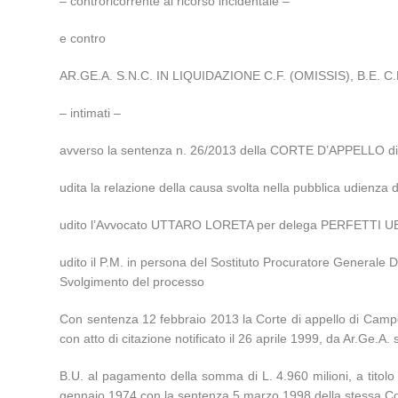
– controricorrente al ricorso incidentale –
e contro
AR.GE.A. S.N.C. IN LIQUIDAZIONE C.F. (OMISSIS), B.E. C.F.
– intimati –
avverso la sentenza n. 26/2013 della CORTE D’APPELLO di
udita la relazione della causa svolta nella pubblica udien
udito l’Avvocato UTTARO LORETA per delega PERFETTI 
udito il P.M. in persona del Sostituto Procuratore Generale D
Svolgimento del processo
Con sentenza 12 febbraio 2013 la Corte di appello di Cam
con atto di citazione notificato il 26 aprile 1999, da Ar.Ge.A.
B.U. al pagamento della somma di L. 4.960 milioni, a titolo
gennaio 1974 con la sentenza 5 marzo 1998 della stessa Cort