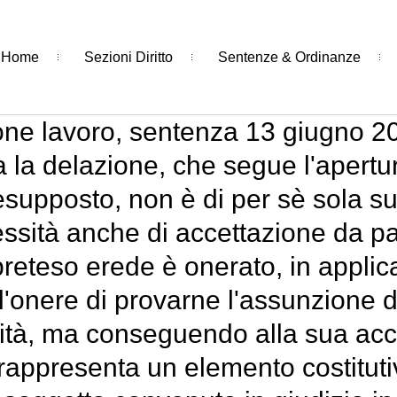
Home
Sezioni Diritto
Sentenze & Ordinanze
one lavoro, sentenza 13 giugno 20
 la delazione, che segue l'apertu
pposto, non è di per sè sola suff
essità anche di accettazione da p
 preteso erede è onerato, in appli
ell'onere di provarne l'assunzione 
dità, ma conseguendo alla sua acc
rappresenta un elemento costitutiv