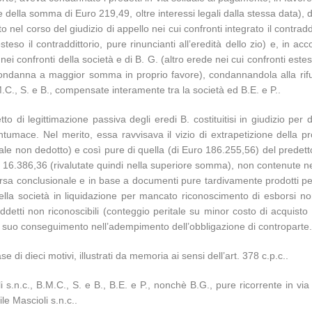
della somma di Euro 219,49, oltre interessi legali dalla stessa data), dic
 nel corso del giudizio di appello nei cui confronti integrato il contraddit
so il contraddittorio, pure rinuncianti all’eredità dello zio) e, in acc
 nei confronti della società e di B. G. (altro erede nei cui confronti este
 condanna a maggior somma in proprio favore), condannandola alla rifus
M.C., S. e B., compensate interamente tra la società ed B.E. e P..
fetto di legittimazione passiva degli eredi B. costituitisi in giudizio pe
ntumace. Nel merito, essa ravvisava il vizio di extrapetizione della 
ale non dedotto) e così pure di quella (di Euro 186.255,56) del predetto
ro 16.386,36 (rivalutate quindi nella superiore somma), non contenute n
a conclusionale e in base a documenti pure tardivamente prodotti per fat
e della società in liquidazione per mancato riconoscimento di esborsi 
ddetti non riconoscibili (conteggio peritale su minor costo di acquisto
l suo conseguimento nell’adempimento dell’obbligazione di controparte
e di dieci motivi, illustrati da memoria ai sensi dell’art. 378 c.p.c..
 s.n.c., B.M.C., S. e B., B.E. e P., nonchè B.G., pure ricorrente in vi
le Mascioli s.n.c..