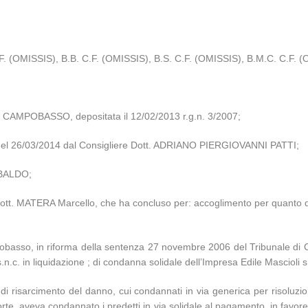
 (OMISSIS), B.B. C.F. (OMISSIS), B.S. C.F. (OMISSIS), B.M.C. C.F. (O
 CAMPOBASSO, depositata il 12/02/2013 r.g.n. 3/2007;
za del 26/03/2014 dal Consigliere Dott. ADRIANO PIERGIOVANNI PATTI;
UBALDO;
ott. MATERA Marcello, che ha concluso per: accoglimento per quanto di ra
pobasso, in riforma della sentenza 27 novembre 2006 del Tribunale di
 s.n.c. in liquidazione ; di condanna solidale dell’Impresa Edile Mascioli 
 di risarcimento del danno, cui condannati in via generica per risoluzi
e, aveva condannato i predetti in via solidale al pagamento, in favore 