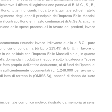
hiarava il difetto di legittimazione passiva di B. M.C., S., B.,
torio, tutte rinuncianti; il quarto e la quinta eredi del fratello
oglimento degli appelli principale dell’Impresa Edile Mascioli
so il contraddittorio e rimasto contumace) di Ar.Ge.A. s.n.c. in
ione delle spese processuali in favore dei predetti, invece
r documentata rinuncia: invece irrilevante quella di B.G., pure
pronuncia di condanna (di Euro 219,49) di B. U. in favore di
 in via solidale con l’Impresa Edile Mascioli s.n.c., in quanto
ella domanda introduttiva (neppure sotto la categoria “spese
to proprio dell’attrice deducente, al di fuori dell’ipotesi di
non sufficientemente documentati (L. 1.248.000 per avviso di
 di lotto di terreno in (OMISSIS)), nonchè di danno da lucro
.
a incidentale con unico motivo, illustrato da memoria ai sensi