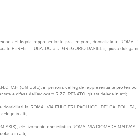
ersona del legale rappresentante pro tempore, domiciliata in R
vocato PERFETTI UBALDO e DI GREGORIO DANIELE, giusta delega in a
C.F. (OMISSIS), in persona del legale rappresentante pro tempore,
tata e difesa dall’avvocato RIZZI RENATO, giusta delega in atti;
mente domiciliati in ROMA, VIA FULCIERI PAOLUCCI DE’ CALBOLI 54
delega in atti;
 (OMISSIS), elettivamente domiciliati in ROMA, VIA DIOMEDE MARVA
elega in atti;