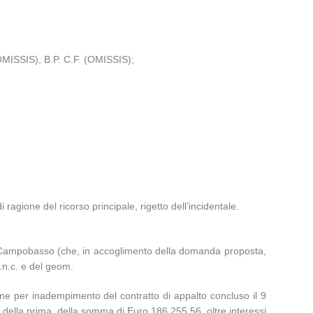
MISSIS), B.P. C.F. (OMISSIS);
gione del ricorso principale, rigetto dell’incidentale.
 Campobasso (che, in accoglimento della domanda proposta,
s.n.c. e del geom.
one per inadempimento del contratto di appalto concluso il 9
della prima, della somma di Euro 186.255,56, oltre interessi