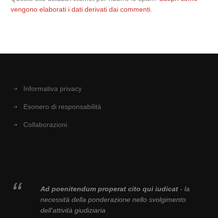
vengono elaborati i dati derivati dai commenti
.
Informativa privacy
Esonero di responsabilità
Collaborazioni
Ad poenitendum properat cito qui iudicat
- la
necessità della ponderazione nello svolgimento
dell'attività giudiziaria