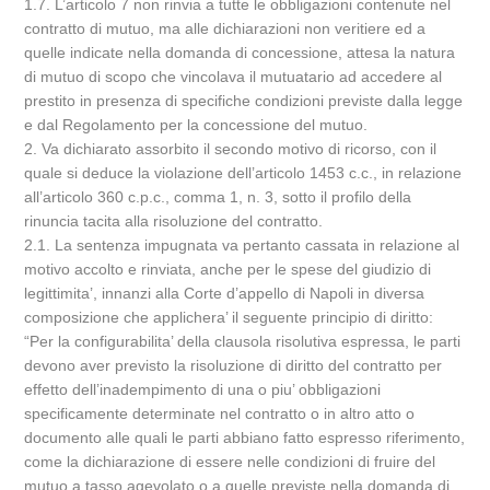
1.7. L’articolo 7 non rinvia a tutte le obbligazioni contenute nel
contratto di mutuo, ma alle dichiarazioni non veritiere ed a
quelle indicate nella domanda di concessione, attesa la natura
di mutuo di scopo che vincolava il mutuatario ad accedere al
prestito in presenza di specifiche condizioni previste dalla legge
e dal Regolamento per la concessione del mutuo.
2. Va dichiarato assorbito il secondo motivo di ricorso, con il
quale si deduce la violazione dell’articolo 1453 c.c., in relazione
all’articolo 360 c.p.c., comma 1, n. 3, sotto il profilo della
rinuncia tacita alla risoluzione del contratto.
2.1. La sentenza impugnata va pertanto cassata in relazione al
motivo accolto e rinviata, anche per le spese del giudizio di
legittimita’, innanzi alla Corte d’appello di Napoli in diversa
composizione che applichera’ il seguente principio di diritto:
“Per la configurabilita’ della clausola risolutiva espressa, le parti
devono aver previsto la risoluzione di diritto del contratto per
effetto dell’inadempimento di una o piu’ obbligazioni
specificamente determinate nel contratto o in altro atto o
documento alle quali le parti abbiano fatto espresso riferimento,
come la dichiarazione di essere nelle condizioni di fruire del
mutuo a tasso agevolato o a quelle previste nella domanda di