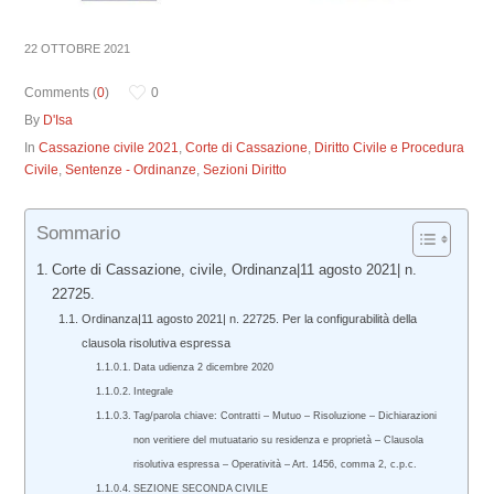
22 OTTOBRE 2021
Comments (
0
)
0
By
D'Isa
In
Cassazione civile 2021
,
Corte di Cassazione
,
Diritto Civile e Procedura
Civile
,
Sentenze - Ordinanze
,
Sezioni Diritto
Sommario
Corte di Cassazione, civile, Ordinanza|11 agosto 2021| n.
22725.
Ordinanza|11 agosto 2021| n. 22725. Per la configurabilità della
clausola risolutiva espressa
Data udienza 2 dicembre 2020
Integrale
Tag/parola chiave: Contratti – Mutuo – Risoluzione – Dichiarazioni
non veritiere del mutuatario su residenza e proprietà – Clausola
risolutiva espressa – Operatività – Art. 1456, comma 2, c.p.c.
SEZIONE SECONDA CIVILE