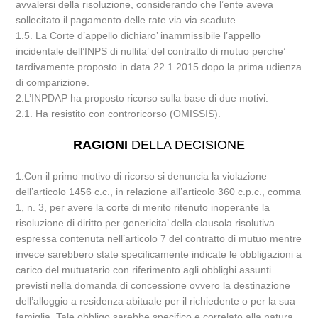
avvalersi della risoluzione, considerando che l’ente aveva
sollecitato il pagamento delle rate via via scadute.
1.5. La Corte d’appello dichiaro’ inammissibile l’appello
incidentale dell’INPS di nullita’ del contratto di mutuo perche’
tardivamente proposto in data 22.1.2015 dopo la prima udienza
di comparizione.
2.L’INPDAP ha proposto ricorso sulla base di due motivi.
2.1. Ha resistito con controricorso (OMISSIS).
RAGIONI
DELLA DECISIONE
1.Con il primo motivo di ricorso si denuncia la violazione
dell’articolo 1456 c.c., in relazione all’articolo 360 c.p.c., comma
1, n. 3, per avere la corte di merito ritenuto inoperante la
risoluzione di diritto per genericita’ della clausola risolutiva
espressa contenuta nell’articolo 7 del contratto di mutuo mentre
invece sarebbero state specificamente indicate le obbligazioni a
carico del mutuatario con riferimento agli obblighi assunti
previsti nella domanda di concessione ovvero la destinazione
dell’alloggio a residenza abituale per il richiedente o per la sua
famiglia. Tale obbligo sarebbe specifico e correlato alla natura