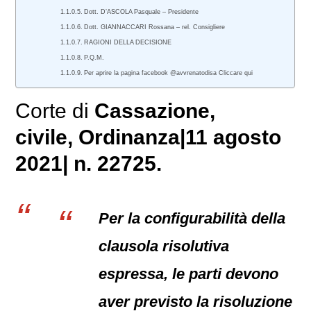
Dott. D’ASCOLA Pasquale – Presidente
Dott. GIANNACCARI Rossana – rel. Consigliere
RAGIONI DELLA DECISIONE
P.Q.M.
Per aprire la pagina facebook @avvrenatodisa Cliccare qui
Corte di
Cassazione,
civile
, Ordinanza|11 agosto
2021| n. 22725.
Per la configurabilità della
clausola risolutiva
espressa, le parti devono
aver previsto la risoluzione