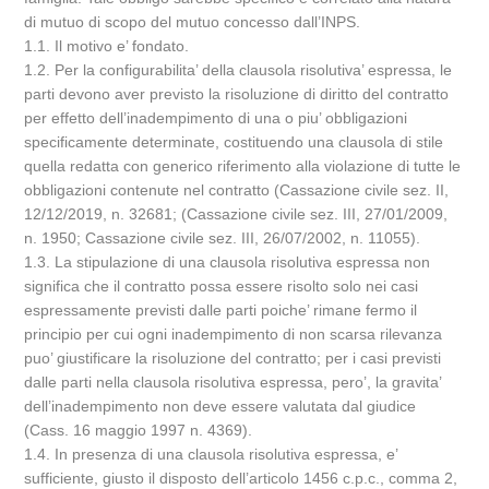
di mutuo di scopo del mutuo concesso dall’INPS.
1.1. Il motivo e’ fondato.
1.2. Per la configurabilita’ della clausola risolutiva’ espressa, le
parti devono aver previsto la risoluzione di diritto del contratto
per effetto dell’inadempimento di una o piu’ obbligazioni
specificamente determinate, costituendo una clausola di stile
quella redatta con generico riferimento alla violazione di tutte le
obbligazioni contenute nel contratto (Cassazione civile sez. II,
12/12/2019, n. 32681; (Cassazione civile sez. III, 27/01/2009,
n. 1950; Cassazione civile sez. III, 26/07/2002, n. 11055).
1.3. La stipulazione di una clausola risolutiva espressa non
significa che il contratto possa essere risolto solo nei casi
espressamente previsti dalle parti poiche’ rimane fermo il
principio per cui ogni inadempimento di non scarsa rilevanza
puo’ giustificare la risoluzione del contratto; per i casi previsti
dalle parti nella clausola risolutiva espressa, pero’, la gravita’
dell’inadempimento non deve essere valutata dal giudice
(Cass. 16 maggio 1997 n. 4369).
1.4. In presenza di una clausola risolutiva espressa, e’
sufficiente, giusto il disposto dell’articolo 1456 c.p.c., comma 2,