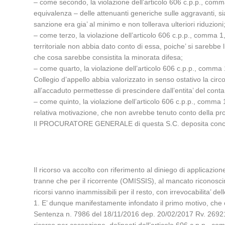
– come secondo, la violazione dell’articolo 606 c.p.p., comma 
equivalenza – delle attenuanti generiche sulle aggravanti, 
sanzione era gia’ al minimo e non tollerava ulteriori riduzioni
– come terzo, la violazione dell’articolo 606 c.p.p., comma 1, 
territoriale non abbia dato conto di essa, poiche’ si sarebbe
che cosa sarebbe consistita la minorata difesa;
– come quarto, la violazione dell’articolo 606 c.p.p., comma 1,
Collegio d’appello abbia valorizzato in senso ostativo la circ
all’accaduto permettesse di prescindere dall’entita’ del conta
– come quinto, la violazione dell’articolo 606 c.p.p., comma 
relativa motivazione, che non avrebbe tenuto conto della pr
Il PROCURATORE GENERALE di questa S.C. deposita conclusion
Il ricorso va accolto con riferimento al diniego di applicazione
tranne che per il ricorrente (OMISSIS), al mancato riconos
ricorsi vanno inammissibili per il resto, con irrevocabilita’ del
1. E’ dunque manifestamente infondato il primo motivo, che co
Sentenza n. 7986 del 18/11/2016 dep. 20/02/2017 Rv. 269217 –