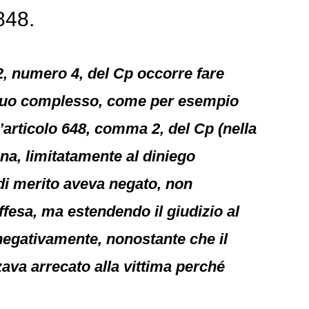
848.
 62, numero 4, del Cp occorre fare
l suo complesso, come per esempio
’articolo 648, comma 2, del Cp (nella
na, limitatamente al diniego
e di merito aveva negato, non
fesa, ma estendendo il giudizio al
 negativamente, nonostante che il
zava arrecato alla vittima perché