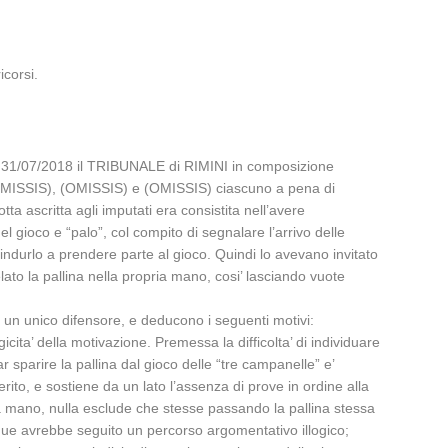
icorsi.
 31/07/2018 il TRIBUNALE di RIMINI in composizione
 (OMISSIS), (OMISSIS) e (OMISSIS) ciascuno a pena di
ta ascritta agli imputati era consistita nell’avere
gioco e “palo”, col compito di segnalare l’arrivo delle
 indurlo a prendere parte al gioco. Quindi lo avevano invitato
to la pallina nella propria mano, cosi’ lasciando vuote
un unico difensore, e deducono i seguenti motivi:
icita’ della motivazione. Premessa la difficolta’ di individuare
far sparire la pallina dal gioco delle “tre campanelle” e’
erito, e sostiene da un lato l’assenza di prove in ordine alla
 sua mano, nulla esclude che stesse passando la pallina stessa
nque avrebbe seguito un percorso argomentativo illogico;