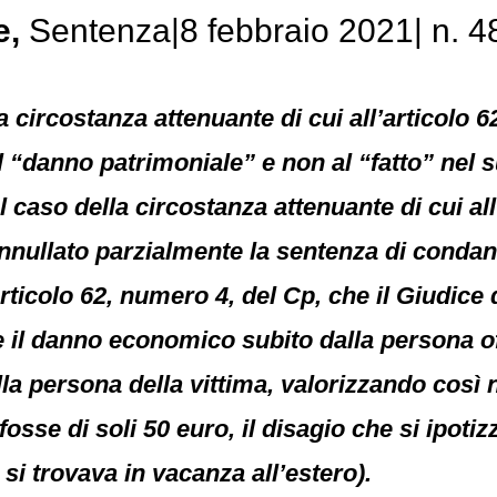
e
,
Sentenza|8 febbraio 2021| n. 4
la circostanza attenuante di cui all’articolo
l “danno patrimoniale” e non al “fatto” ne
 caso della circostanza attenuante di cui all
annullato parzialmente la sentenza di condan
’articolo 62, numero 4, del Cp, che il Giudic
 il danno economico subito dalla persona of
la persona della vittima, valorizzando così
sse di soli 50 euro, il disagio che si ipotiz
 si trovava in vacanza all’estero).