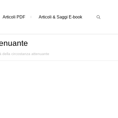
Articoli PDF
Articoli & Saggi E-book
ttenuante
tà della circostanza attenuante