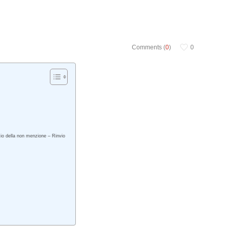
Comments (
0
)
0
cio della non menzione – Rinvio