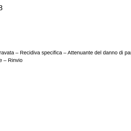
8
ravata – Recidiva specifica – Attenuante del danno di par
e – Rinvio