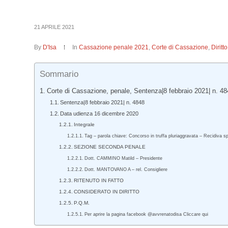
21 APRILE 2021
By
D'Isa
In
Cassazione penale 2021
,
Corte di Cassazione
,
Dirit
Sommario
Corte di Cassazione, penale, Sentenza|8 febbraio 2021| n. 48
Sentenza|8 febbraio 2021| n. 4848
Data udienza 16 dicembre 2020
Integrale
Tag – parola chiave: Concorso in truffa pluriaggravata – Recidiva sp
SEZIONE SECONDA PENALE
Dott. CAMMINO Matild – Presidente
Dott. MANTOVANO A – rel. Consigliere
RITENUTO IN FATTO
CONSIDERATO IN DIRITTO
P.Q.M.
Per aprire la pagina facebook @avvrenatodisa Cliccare qui