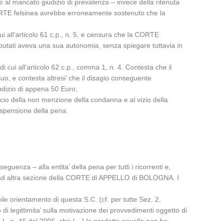
ne al mancato giudizio di prevalenza – invece della ritenuta
 CORTE felsinea avrebbe erroneamente sostenuto che la
cui all’articolo 61 c.p., n. 5, e censura che la CORTE
imputati aveva una sua autonomia, senza spiegare tuttavia in
i cui all’articolo 62 c.p., comma 1, n. 4. Contesta che il
suo, e contesta altresi’ che il disagio conseguente
iudizio di appena 50 Euro;
ficio della non menzione della condanna e al vizio della
ospensione della pena.
eguenza – alla entita’ della pena per tutti i ricorrenti e,
io ad altra sezione della CORTE di APPELLO di BOLOGNA. I
ile orientamento di questa S.C. (cf. per tutte Sez. 2,
i legittimita’ sulla motivazione dei provvedimenti oggetto di