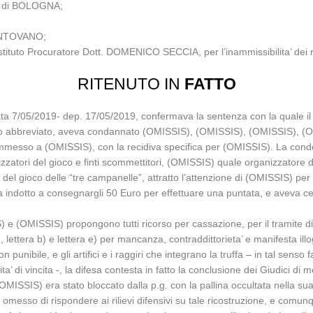
O di BOLOGNA;
MANTOVANO;
ostituto Procuratore Dott. DOMENICO SECCIA, per l’inammissibilita’ dei r
RITENUTO IN
FATTO
7/05/2019- dep. 17/05/2019, confermava la sentenza con la quale il
el rito abbreviato, aveva condannato (OMISSIS), (OMISSIS), (OMISSIS),
 commesso a (OMISSIS), con la recidiva specifica per (OMISSIS). La condot
ori del gioco e finti scommettitori, (OMISSIS) quale organizzatore del 
del gioco delle “tre campanelle”, attratto l’attenzione di (OMISSIS) per
 indotto a consegnargli 50 Euro per effettuare una puntata, e aveva cela
 (OMISSIS) propongono tutti ricorso per cassazione, per il tramite di 
lettera b) e lettera e) per mancanza, contraddittorieta’ e manifesta illog
n punibile, e gli artifici e i raggiri che integrano la truffa – in tal senso 
a’ di vincita -, la difesa contesta in fatto la conclusione dei Giudici di m
ui (OMISSIS) era stato bloccato dalla p.g. con la pallina occultata nella
 omesso di rispondere ai rilievi difensivi su tale ricostruzione, e comu