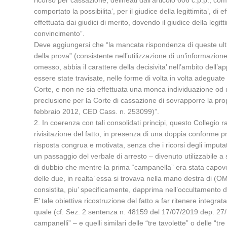
ricorso per cassazione, delineati dall’articolo 606 c.p.p., c
comportato la possibilita’, per il giudice della legittimita’, di
effettuata dai giudici di merito, dovendo il giudice della legitti
convincimento”.
Deve aggiungersi che “la mancata rispondenza di queste ultim
della prova” (consistente nell’utilizzazione di un’informazion
omesso, abbia il carattere della decisivita’ nell’ambito dell’
essere state travisate, nelle forme di volta in volta adeguate
Corte, e non ne sia effettuata una monca individuazione od un 
preclusione per la Corte di cassazione di sovrapporre la pro
febbraio 2012, CED Cass. n. 253099)”.
2. In coerenza con tali consolidati principi, questo Collegio r
rivisitazione del fatto, in presenza di una doppia conforme p
risposta congrua e motivata, senza che i ricorsi degli imput
un passaggio del verbale di arresto – divenuto utilizzabile a 
di dubbio che mentre la prima “campanella” era stata capovolt
delle due, in realta’ essa si trovava nella mano destra di 
consistita, piu’ specificamente, dapprima nell’occultamento 
E’ tale obiettiva ricostruzione del fatto a far ritenere integra
quale (cf. Sez. 2 sentenza n. 48159 del 17/07/2019 dep. 27/11/
campanelli” – e quelli similari delle “tre tavolette” o delle “t