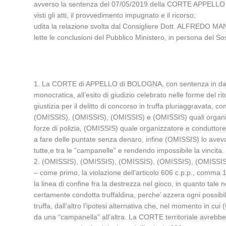
avverso la sentenza del 07/05/2019 della CORTE APPELL
visti gli atti, il provvedimento impugnato e il ricorso;
udita la relazione svolta dal Consigliere Dott. ALFREDO 
lette le conclusioni del Pubblico Ministero, in persona del S
1. La CORTE di APPELLO di BOLOGNA, con sentenza in data 
monocratica, all’esito di giudizio celebrato nelle forme d
giustizia per il delitto di concorso in truffa pluriaggravata,
(OMISSIS), (OMISSIS), (OMISSIS) e (OMISSIS) quali organizzat
forze di polizia, (OMISSIS) quale organizzatore e conduttore 
a fare delle puntate senza denaro, infine (OMISSIS) lo aveva
tutte,e tra le “campanelle” e rendendo impossibile la vincita.
2. (OMISSIS), (OMISSIS), (OMISSIS), (OMISSIS), (OMISSIS) e
– come primo, la violazione dell’articolo 606 c.p.p., comma 1, 
la linea di confine fra la destrezza nel gioco, in quanto tale no
certamente condotta truffaldina, perche’ azzera ogni possibilit
truffa, dall’altro l’ipotesi alternativa che, nel momento in c
da una “campanella” all’altra. La CORTE territoriale avrebbe