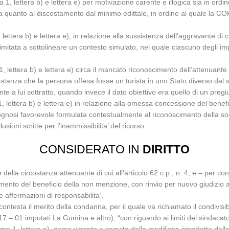
1, lettera b) e lettera e) per motivazione carente e illogica sia in ordi
sia quanto al discostamento dal minimo edittale, in ordine al quale la
;
lettera b) e lettera e), in relazione alla sussistenza dell’aggravante di 
 limitata a sottolineare un contesto simulato, nel quale ciascuno degli 
 lettera b) e lettera e) circa il mancato riconoscimento dell’attenuante d
ostanza che la persona offesa fosse un turista in uno Stato diverso dal 
nte a lui sottratto, quando invece il dato obiettivo era quello di un preg
1, lettera b) e lettera e) in relazione alla omessa concessione del bene
ognosi favorevole formulata contestualmente al riconoscimento della s
i scritte per l’inammissibilita’ del ricorso.
CONSIDERATO IN
DIRITTO
 della circostanza attenuante di cui all’articolo 62 c.p., n. 4, e – per cons
cimento del beneficio della non menzione, con rinvio per nuovo giudiz
le affermazioni di responsabilita’.
ntesta il merito della condanna, per il quale va richiamato il condivisib
 01 imputati La Gumina e altro), “con riguardo ai limiti del sindacato d