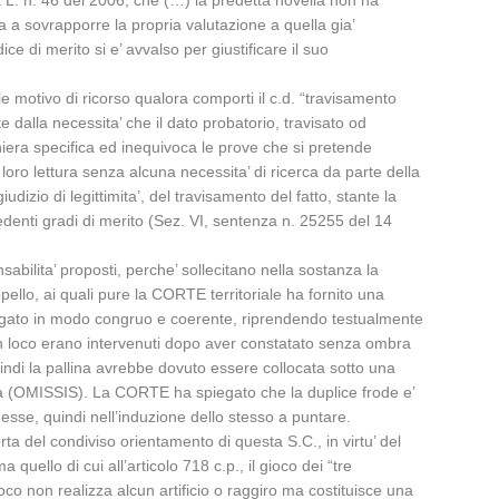
la L. n. 46 del 2006, che (…) la predetta novella non ha
zata a sovrapporre la propria valutazione a quella gia’
dice di merito si e’ avvalso per giustificare il suo
 motivo di ricorso qualora comporti il c.d. “travisamento
 dalla necessita’ che il dato probatorio, travisato od
aniera specifica ed inequivoca le prove che si pretende
 loro lettura senza alcuna necessita’ di ricerca da parte della
izio di legittimita’, del travisamento del fatto, stante la
edenti gradi di merito (Sez. VI, sentenza n. 25255 del 14
sabilita’ proposti, perche’ sollecitano nella sostanza la
ello, ai quali pure la CORTE territoriale ha fornito una
spiegato in modo congruo e coerente, riprendendo testualmente
ti in loco erano intervenuti dopo aver constatato senza ombra
indi la pallina avrebbe dovuto essere collocata sotto una
 da (OMISSIS). La CORTE ha spiegato che la duplice frode e’
sse, quindi nell’induzione dello stesso a puntare.
orta del condiviso orientamento di questa S.C., in virtu’ del
ello di cui all’articolo 718 c.p., il gioco dei “tre
gioco non realizza alcun artificio o raggiro ma costituisce una