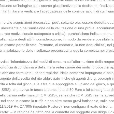
omma 1, lettera e), come vigente a seguito delle modifiche introdotte dal
 effettuare un’indagine sul discorso giustificativo della decisione, finaliz
mita’ limitarsi a verificare l’adeguatezza delle considerazioni di cui il giu
e alle acquisizioni processuali puo’, soltanto ora, essere dedotta quale
e inesistente o nell’omissione della valutazione di una prova, accomunate
apparato motivazionale sottoposto a critica), purche’ siano indicate in m
 alla natura degli atti in considerazione, in modo da rendere possibile la
esame parcellizzato. Permane, al contrario, la non deducibilita’, nel giud
pria valutazione delle risultanze processuali a quella compiuta nei prec
avvisa l’infondatezza dei motivi di censura sull’affermazione della respon
ronuncia di condanna e della mera reiterazione dei motivi proposti in app
ati abbiano formulato ulteriori repliche. Nella sentenza impugnata e’ 
seguito della scelta del rito abbreviato -, che gli agenti di p.g. operan
a e tolta dal gioco, e le altre due appoggiate sul piano del gioco, e qu
(OMISSIS), che aveva in tasca la banconota di 50 Euro a lui consegnata
della pallina nelle mani di (OMISSIS), senza che (OMISSIS) se ne avvede
ta nel caso in esame la truffa e non altre meno gravi fattispecie, sulla sc
2019 Rv. 277805 imputato Pastore) “non configura il reato di truffa ma qu
re carte” – in ragione del fatto che la condotta del soggetto che dirige il 