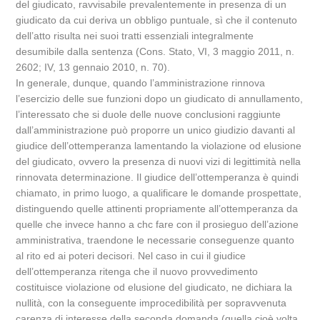
del giudicato, ravvisabile prevalentemente in presenza di un
giudicato da cui deriva un obbligo puntuale, sì che il contenuto
dell’atto risulta nei suoi tratti essenziali integralmente
desumibile dalla sentenza (Cons. Stato, VI, 3 maggio 2011, n.
2602; IV, 13 gennaio 2010, n. 70).
In generale, dunque, quando l’amministrazione rinnova
l’esercizio delle sue funzioni dopo un giudicato di annullamento,
l’interessato che si duole delle nuove conclusioni raggiunte
dall’amministrazione può proporre un unico giudizio davanti al
giudice dell’ottemperanza lamentando la violazione od elusione
del giudicato, ovvero la presenza di nuovi vizi di legittimità nella
rinnovata determinazione. Il giudice dell’ottemperanza è quindi
chiamato, in primo luogo, a qualificare le domande prospettate,
distinguendo quelle attinenti propriamente all’ottemperanza da
quelle che invece hanno a chc fare con il prosieguo dell’azione
amministrativa, traendone le necessarie conseguenze quanto
al rito ed ai poteri decisori. Nel caso in cui il giudice
dell’ottemperanza ritenga che il nuovo provvedimento
costituisce violazione od elusione del giudicato, ne dichiara la
nullità, con la conseguente improcedibilità per sopravvenuta
carenza di interesse della seconda domanda (quella cioè volta