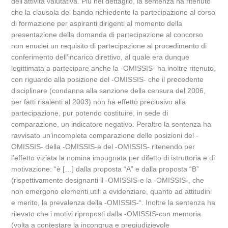
dell’attività valutativa. Più nel dettaglio, la sentenza ha ritenuto
che la clausola del bando richiedente la partecipazione al corso
di formazione per aspiranti dirigenti al momento della
presentazione della domanda di partecipazione al concorso
non enuclei un requisito di partecipazione al procedimento di
conferimento dell’incarico direttivo, al quale era dunque
legittimata a partecipare anche la -OMISSIS- ha inoltre ritenuto,
con riguardo alla posizione del -OMISSIS- che il precedente
disciplinare (condanna alla sanzione della censura del 2006,
per fatti risalenti al 2003) non ha effetto preclusivo alla
partecipazione, pur potendo costituire, in sede di
comparazione, un indicatore negativo. Peraltro la sentenza ha
ravvisato un’incompleta comparazione delle posizioni del -
OMISSIS- della -OMISSIS-e del -OMISSIS- ritenendo per
l’effetto viziata la nomina impugnata per difetto di istruttoria e di
motivazione: “è […] dalla proposta “A” e dalla proposta “B”
(rispettivamente designanti il -OMISSIS-e la -OMISSIS-, che
non emergono elementi utili a evidenziare, quanto ad attitudini
e merito, la prevalenza della -OMISSIS-“. Inoltre la sentenza ha
rilevato che i motivi riproposti dalla -OMISSIS-con memoria
(volta a contestare la incongrua e pregiudizievole