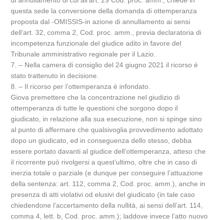
di annullamento di cui all’art. 29 Cod. proc. amm.; chiede in
questa sede la conversione della domanda di ottemperanza
proposta dal -OMISSIS-in azione di annullamento ai sensi
dell’art. 32, comma 2, Cod. proc. amm., previa declaratoria di
incompetenza funzionale del giudice adito in favore del
Tribunale amministrativo regionale per il Lazio.
7. – Nella camera di consiglio del 24 giugno 2021 il ricorso è
stato trattenuto in decisione.
8. – Il ricorso per l’ottemperanza è infondato.
Giova premettere che la concentrazione nel giudizio di
ottemperanza di tutte le questioni che sorgono dopo il
giudicato, in relazione alla sua esecuzione, non si spinge sino
al punto di affermare che qualsivoglia provvedimento adottato
dopo un giudicato, ed in conseguenza dello stesso, debba
essere portato davanti al giudice dell’ottemperanza, atteso che
il ricorrente può rivolgersi a quest’ultimo, oltre che in caso di
inerzia totale o parziale (e dunque per conseguire l’attuazione
della sentenza: art. 112, comma 2, Cod. proc. amm.), anche in
presenza di atti violativi od elusivi del giudicato (in tale caso
chiedendone l’accertamento della nullità, ai sensi dell’art. 114,
comma 4, lett. b, Cod. proc. amm.); laddove invece l’atto nuovo