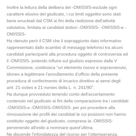
Inoltre la lettura della delibera del -OMISSIS-esclude ogni
carattere elusivo del giudicato, i cui limiti oggettivi sono stati
bene enucleati dal CSM ai fini della riedizione dell’attività
valutativa, limitata ai candidati dottori -OMISSIS- -OMISSIS-e -
OMISSIS-
Ha ritenuto però il CSM che il sopraggiunto dato informativo
rappresentato dallo scambio di messaggi telefonici tra alcuni
candidati partecipanti alla procedura oggetto di controversia ed
il -OMISSIS- potendo influire sul giudizio espresso dalla V
Commissione, costituisca “un elemento nuovo e sopravvenuto,
idoneo a legittimare l’annullamento d’ufficio della presente
procedura di conferimento di incarico direttivo ai sensi degli
artt. 21-octies e 21-nonies della L. n. 241/90”.
Ha dunque provveduto tenendo conto dell’accertamento
contenuto nel giudicato ai fini della comparazione tra i candidati
-OMISSIS-e -OMISSIS–OMISSIS- per poi procedere alla
rinnovazione dei profili dei candidati le cui posizioni non hanno
costituito oggetto del giudicato, compresa la -OMISSIS-
pervenendo all’esito a nominare quest’ultima.
Ne discende l’infondatezza del ricorso per l’ottemperanza,