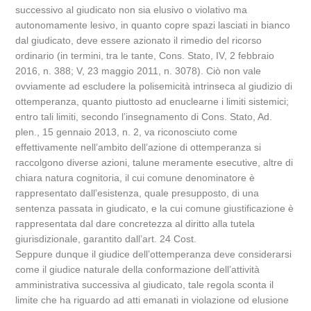
successivo al giudicato non sia elusivo o violativo ma
autonomamente lesivo, in quanto copre spazi lasciati in bianco
dal giudicato, deve essere azionato il rimedio del ricorso
ordinario (in termini, tra le tante, Cons. Stato, IV, 2 febbraio
2016, n. 388; V, 23 maggio 2011, n. 3078). Ciò non vale
ovviamente ad escludere la polisemicità intrinseca al giudizio di
ottemperanza, quanto piuttosto ad enuclearne i limiti sistemici;
entro tali limiti, secondo l’insegnamento di Cons. Stato, Ad.
plen., 15 gennaio 2013, n. 2, va riconosciuto come
effettivamente nell’ambito dell’azione di ottemperanza si
raccolgono diverse azioni, talune meramente esecutive, altre di
chiara natura cognitoria, il cui comune denominatore è
rappresentato dall’esistenza, quale presupposto, di una
sentenza passata in giudicato, e la cui comune giustificazione è
rappresentata dal dare concretezza al diritto alla tutela
giurisdizionale, garantito dall’art. 24 Cost.
Seppure dunque il giudice dell’ottemperanza deve considerarsi
come il giudice naturale della conformazione dell’attività
amministrativa successiva al giudicato, tale regola sconta il
limite che ha riguardo ad atti emanati in violazione od elusione