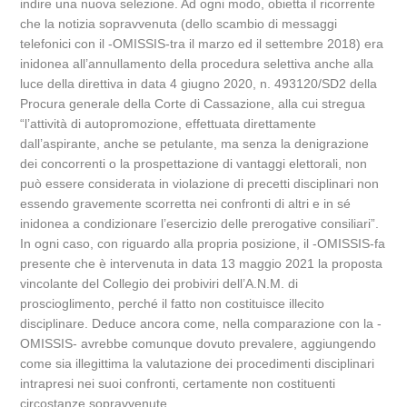
indire una nuova selezione. Ad ogni modo, obietta il ricorrente
che la notizia sopravvenuta (dello scambio di messaggi
telefonici con il -OMISSIS-tra il marzo ed il settembre 2018) era
inidonea all’annullamento della procedura selettiva anche alla
luce della direttiva in data 4 giugno 2020, n. 493120/SD2 della
Procura generale della Corte di Cassazione, alla cui stregua
“l’attività di autopromozione, effettuata direttamente
dall’aspirante, anche se petulante, ma senza la denigrazione
dei concorrenti o la prospettazione di vantaggi elettorali, non
può essere considerata in violazione di precetti disciplinari non
essendo gravemente scorretta nei confronti di altri e in sé
inidonea a condizionare l’esercizio delle prerogative consiliari”.
In ogni caso, con riguardo alla propria posizione, il -OMISSIS-fa
presente che è intervenuta in data 13 maggio 2021 la proposta
vincolante del Collegio dei probiviri dell’A.N.M. di
proscioglimento, perché il fatto non costituisce illecito
disciplinare. Deduce ancora come, nella comparazione con la -
OMISSIS- avrebbe comunque dovuto prevalere, aggiungendo
come sia illegittima la valutazione dei procedimenti disciplinari
intrapresi nei suoi confronti, certamente non costituenti
circostanze sopravvenute.