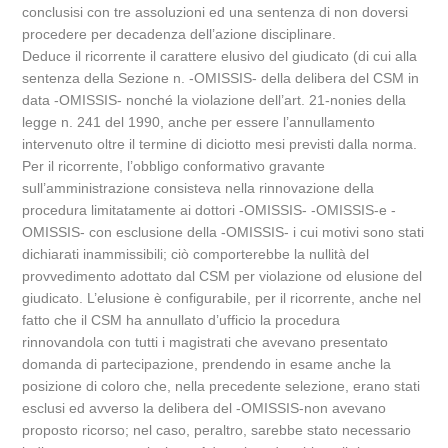
conclusisi con tre assoluzioni ed una sentenza di non doversi
procedere per decadenza dell’azione disciplinare.
Deduce il ricorrente il carattere elusivo del giudicato (di cui alla
sentenza della Sezione n. -OMISSIS- della delibera del CSM in
data -OMISSIS- nonché la violazione dell’art. 21-nonies della
legge n. 241 del 1990, anche per essere l’annullamento
intervenuto oltre il termine di diciotto mesi previsti dalla norma.
Per il ricorrente, l’obbligo conformativo gravante
sull’amministrazione consisteva nella rinnovazione della
procedura limitatamente ai dottori -OMISSIS- -OMISSIS-e -
OMISSIS- con esclusione della -OMISSIS- i cui motivi sono stati
dichiarati inammissibili; ciò comporterebbe la nullità del
provvedimento adottato dal CSM per violazione od elusione del
giudicato. L’elusione è configurabile, per il ricorrente, anche nel
fatto che il CSM ha annullato d’ufficio la procedura
rinnovandola con tutti i magistrati che avevano presentato
domanda di partecipazione, prendendo in esame anche la
posizione di coloro che, nella precedente selezione, erano stati
esclusi ed avverso la delibera del -OMISSIS-non avevano
proposto ricorso; nel caso, peraltro, sarebbe stato necessario