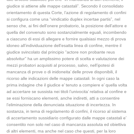
giudice si attiene alle mappe catastali”. Secondo il consolidato
orientamento di questa Corte, l’azione di regolamento di confini
si configura come una “vindicatio duplex incertae partis”, nel
senso che, ai fini dell’onere probatorio, la posizione dell’attore e
quella del convenuto sono sostanzialmente eguali, incombendo
a ciascuno di essi di allegare e fornire qualsiasi mezzo di prova
idoneo all’individuazione dell’esatta linea di confine, mentre il
giudice svincolato dal principio “actore non probante reus
absolvitur” ha un amplissimo potere di scelta e valutazione dei
mezzi probatori acquisiti al processo, salvo, nell’ipotesi di
mancanza di prove o di inidoneita’ delle prove disponibili, il
ricorso alle indicazioni delle mappe catastali. In ogni caso la
prima indagine che il giudice e’ tenuto a compiere e’ quella volta
ad accertare se sussista nei titoli l’univocita’ relativa al confine e
se essi forniscano elementi, anche indiretti, atti a consentire
l’eliminazione della denunciata situazione di incertezza. In
sostanza, in tema di regolamento di confini, il ricorso al sistema
di accertamento sussidiario configurato dalle mappe catastali e’
consentito non solo nel caso di mancanza assoluta ed obiettiva
di altri elementi, ma anche nel caso che questi, per la loro