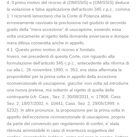
4. Il primo motivo del ricorso di (OMISSIS) e (OMISSIS) deduce
la violazione e falsa applicazione dell’articolo 345 c.p.c., comma
1. I ricorrenti lamentano che la Corte di Potenza abbia
erroneamente ravvisato la preclusione nel giudizio di secondo
grado della “mera eccezione” di usucapione, essendo essa
volta unicamente al rigetto della domanda avversaria e dunque
mera difesa consentita anche in appello.
4.1. Questo primo motivo di ricorso e’ fondato.
Invero, nei precedenti di questa Corte, con riguardo alla
formulazione dell’articolo 345 c.p.c., antecedente alla riforma di
cui alla L. 26 novembre 1990, n. 353, era stata affermata la
proponibilita’ per la prima volta in appello della eccezione
riconvenzionale di usucapione, giacche’ non volta ad introdurre
una nuova pretesa, ma soltanto al rigetto di quella della
controparte (cfr. Cass., Sez. 2, 30/08/2011, n. 17808; Cass.
Sez. 2, 18/07/2002, n. 10441; Cass. Sez. 2, 29/05/1999, n.
5232). In altre pronunce, la proposizione per la prima volta in
appello dell’eccezione riconvenzionale di usucapione, proprio
da parte del convenuto per regolamento di confini, e’ stata
ritenuta ammissibile in caso di incertezza soggettiva del