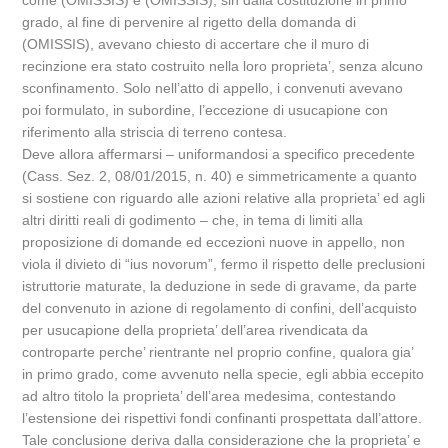
come (OMISSIS) e (OMISSIS), sin dalla costituzione in primo
grado, al fine di pervenire al rigetto della domanda di
(OMISSIS), avevano chiesto di accertare che il muro di
recinzione era stato costruito nella loro proprieta’, senza alcuno
sconfinamento. Solo nell’atto di appello, i convenuti avevano
poi formulato, in subordine, l’eccezione di usucapione con
riferimento alla striscia di terreno contesa.
Deve allora affermarsi – uniformandosi a specifico precedente
(Cass. Sez. 2, 08/01/2015, n. 40) e simmetricamente a quanto
si sostiene con riguardo alle azioni relative alla proprieta’ ed agli
altri diritti reali di godimento – che, in tema di limiti alla
proposizione di domande ed eccezioni nuove in appello, non
viola il divieto di “ius novorum”, fermo il rispetto delle preclusioni
istruttorie maturate, la deduzione in sede di gravame, da parte
del convenuto in azione di regolamento di confini, dell’acquisto
per usucapione della proprieta’ dell’area rivendicata da
controparte perche’ rientrante nel proprio confine, qualora gia’
in primo grado, come avvenuto nella specie, egli abbia eccepito
ad altro titolo la proprieta’ dell’area medesima, contestando
l’estensione dei rispettivi fondi confinanti prospettata dall’attore.
Tale conclusione deriva dalla considerazione che la proprieta’ e