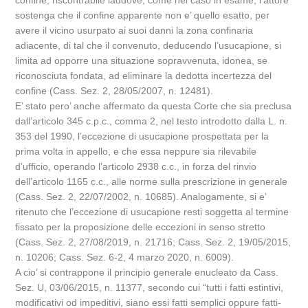
confine, riscontrabile laddove, come nel caso in esame, l’attore
sostenga che il confine apparente non e’ quello esatto, per
avere il vicino usurpato ai suoi danni la zona confinaria
adiacente, di tal che il convenuto, deducendo l’usucapione, si
limita ad opporre una situazione sopravvenuta, idonea, se
riconosciuta fondata, ad eliminare la dedotta incertezza del
confine (Cass. Sez. 2, 28/05/2007, n. 12481).
E’ stato pero’ anche affermato da questa Corte che sia preclusa
dall’articolo 345 c.p.c., comma 2, nel testo introdotto dalla L. n.
353 del 1990, l’eccezione di usucapione prospettata per la
prima volta in appello, e che essa neppure sia rilevabile
d’ufficio, operando l’articolo 2938 c.c., in forza del rinvio
dell’articolo 1165 c.c., alle norme sulla prescrizione in generale
(Cass. Sez. 2, 22/07/2002, n. 10685). Analogamente, si e’
ritenuto che l’eccezione di usucapione resti soggetta al termine
fissato per la proposizione delle eccezioni in senso stretto
(Cass. Sez. 2, 27/08/2019, n. 21716; Cass. Sez. 2, 19/05/2015,
n. 10206; Cass. Sez. 6-2, 4 marzo 2020, n. 6009).
A cio’ si contrappone il principio generale enucleato da Cass.
Sez. U, 03/06/2015, n. 11377, secondo cui “tutti i fatti estintivi,
modificativi od impeditivi, siano essi fatti semplici oppure fatti-