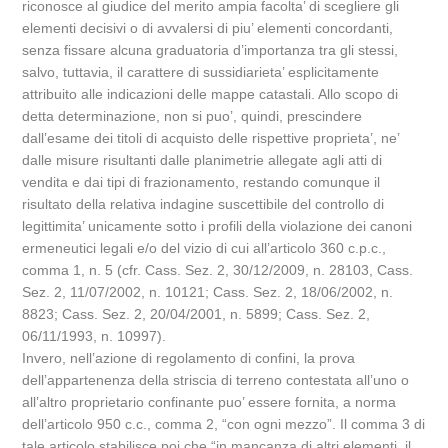
riconosce al giudice del merito ampia facolta’ di scegliere gli
elementi decisivi o di avvalersi di piu’ elementi concordanti,
senza fissare alcuna graduatoria d’importanza tra gli stessi,
salvo, tuttavia, il carattere di sussidiarieta’ esplicitamente
attribuito alle indicazioni delle mappe catastali. Allo scopo di
detta determinazione, non si puo’, quindi, prescindere
dall’esame dei titoli di acquisto delle rispettive proprieta’, ne’
dalle misure risultanti dalle planimetrie allegate agli atti di
vendita e dai tipi di frazionamento, restando comunque il
risultato della relativa indagine suscettibile del controllo di
legittimita’ unicamente sotto i profili della violazione dei canoni
ermeneutici legali e/o del vizio di cui all’articolo 360 c.p.c.,
comma 1, n. 5 (cfr. Cass. Sez. 2, 30/12/2009, n. 28103, Cass.
Sez. 2, 11/07/2002, n. 10121; Cass. Sez. 2, 18/06/2002, n.
8823; Cass. Sez. 2, 20/04/2001, n. 5899; Cass. Sez. 2,
06/11/1993, n. 10997).
Invero, nell’azione di regolamento di confini, la prova
dell’appartenenza della striscia di terreno contestata all’uno o
all’altro proprietario confinante puo’ essere fornita, a norma
dell’articolo 950 c.c., comma 2, “con ogni mezzo”. Il comma 3 di
tale articolo stabilisce poi che “in mancanza di altri elementi, il