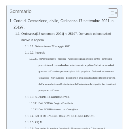
Sommario
Corte di Cassazione, civile, Ordinanza|17 settembre 2021| n.
25197.
Ordinanza|17 settembre 2021| n. 25197. Domande ed eccezioni
nuove in appello
Data udienza 27 maggio 2021
Integrale
Tag/parola chiave: Proprietà – Azione di regolamento dei confini – Limiti alla
proposizione di domande ed eccezioni nuove in appello – Deduzione in sede di
gravame dell’acquisto per usucapione della proprietà – Divieto di ius novorum –
Violazione – Non sussiste – Eccezione in primo grado ad altro titolo la proprietà
dell’area medesima – Contestazione dell’estensione dei rispettivi fondi confinanti
prospettata dall’attore
SEZIONE SECONDA CIVILE
Dott. GORJAN Sergio – Presidente
Dott. SCARPA Antonio – rel. Consigliere
FATTI DI CAUSA E RAGIONI DELLA DECISIONE
P.Q.M.
Per aprire la pagina facebook @avvrenatodisa Cliccare qui