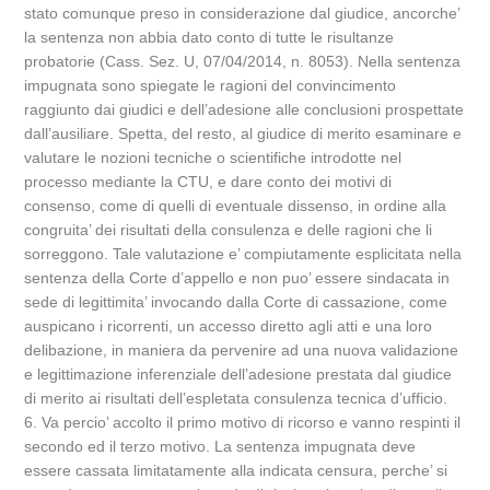
stato comunque preso in considerazione dal giudice, ancorche’
la sentenza non abbia dato conto di tutte le risultanze
probatorie (Cass. Sez. U, 07/04/2014, n. 8053). Nella sentenza
impugnata sono spiegate le ragioni del convincimento
raggiunto dai giudici e dell’adesione alle conclusioni prospettate
dall’ausiliare. Spetta, del resto, al giudice di merito esaminare e
valutare le nozioni tecniche o scientifiche introdotte nel
processo mediante la CTU, e dare conto dei motivi di
consenso, come di quelli di eventuale dissenso, in ordine alla
congruita’ dei risultati della consulenza e delle ragioni che li
sorreggono. Tale valutazione e’ compiutamente esplicitata nella
sentenza della Corte d’appello e non puo’ essere sindacata in
sede di legittimita’ invocando dalla Corte di cassazione, come
auspicano i ricorrenti, un accesso diretto agli atti e una loro
delibazione, in maniera da pervenire ad una nuova validazione
e legittimazione inferenziale dell’adesione prestata dal giudice
di merito ai risultati dell’espletata consulenza tecnica d’ufficio.
6. Va percio’ accolto il primo motivo di ricorso e vanno respinti il
secondo ed il terzo motivo. La sentenza impugnata deve
essere cassata limitatamente alla indicata censura, perche’ si