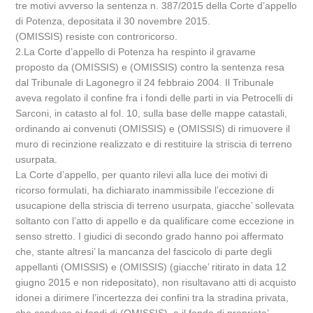
tre motivi avverso la sentenza n. 387/2015 della Corte d’appello
di Potenza, depositata il 30 novembre 2015.
(OMISSIS) resiste con controricorso.
2.La Corte d’appello di Potenza ha respinto il gravame
proposto da (OMISSIS) e (OMISSIS) contro la sentenza resa
dal Tribunale di Lagonegro il 24 febbraio 2004. Il Tribunale
aveva regolato il confine fra i fondi delle parti in via Petrocelli di
Sarconi, in catasto al fol. 10, sulla base delle mappe catastali,
ordinando ai convenuti (OMISSIS) e (OMISSIS) di rimuovere il
muro di recinzione realizzato e di restituire la striscia di terreno
usurpata.
La Corte d’appello, per quanto rilevi alla luce dei motivi di
ricorso formulati, ha dichiarato inammissibile l’eccezione di
usucapione della striscia di terreno usurpata, giacche’ sollevata
soltanto con l’atto di appello e da qualificare come eccezione in
senso stretto. I giudici di secondo grado hanno poi affermato
che, stante altresi’ la mancanza del fascicolo di parte degli
appellanti (OMISSIS) e (OMISSIS) (giacche’ ritirato in data 12
giugno 2015 e non ridepositato), non risultavano atti di acquisto
idonei a dirimere l’incertezza dei confini tra la stradina privata,