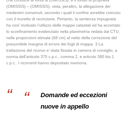
che conduce ai fondi di (OMISSIS), e il fondo di proprieta’
(OMISSIS) – (OMISSIS), vista, peraltro, la allegazione dei
medesimi convenuti, secondo i quali il confine avrebbe coinciso
con il muretto di recinzione. Pertanto, la sentenza impugnata
ha cosi’ motivato l’utilizzo delle mappe catastali ed ha accertato
lo sconfinamento evidenziato nella planimetria redata dal CTU,
nelle proporzioni stimate (68 cm) al netto della correzione del
presumibile margine di errore dei fogli di mappa. 3.La
trattazione del ricorso e’ stata fissata in camera di consiglio, a
norma dell’articolo 375 c.p.c., comma 2, e articolo 380 bis.1
c.p.c.. I ricorrenti hanno depositato memoria.
Domande ed eccezioni
nuove in appello