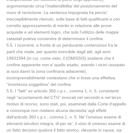
argomentando circa l’inattendibilita’ del posizionamento del
muro di recinzione. La sentenza impugnata ha percio’
ineccepibilmente ritenuto, sulla base di fatti qualificanti e con
corretto apprezzamento di merito in relazione alle prove
acquisite e ad elementi logici, che solo l’utilizzo delle mappe
catastali poteva consentire di determinare il confine.
5.5. I ricorrenti, a fronte di un perdurante contenzioso fra le
parti che risale, per quanto evincibile dagli atti, agli anni
19931994 (in cui, come visto, il (OMISSIS) sostiene che il
confine apparente non e’ quello esatto, avendo i vicini usurpato
ai suoi danni la zona confinaria adiacente),
incomprensibilmente contestano che vi fosse una effettiva
“incertezza soggettiva” del confine.
5.6. I “fatti” ex articolo 360 c.p.c., comma 1, n. 5, consistenti
negli “accertamenti del CTU” invocati nel secondo e nel terzo
motivo di ricorso, sono stati, poi, esaminati dalla Corte d’appello
e comunque non rivelano alcuna decisivita’ agli effetti
dell’articolo 360 c.p.c., comma 1, n. 5. Ne’ l’omesso esame di
elementi istruttori integra, di per se’, il vizio di omesso esame di
un fatto decisivo qualora il fatto storico, rilevante in causa, sia