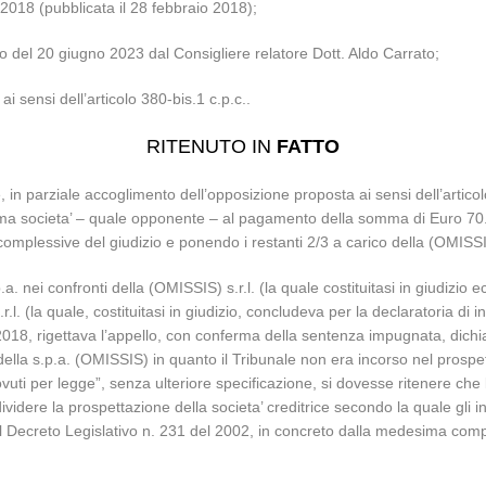
2018 (pubblicata il 28 febbraio 2018);
io del 20 giugno 2023 dal Consigliere relatore Dott. Aldo Carrato;
i sensi dell’articolo 380-bis.1 c.p.c..
RITENUTO IN
FATTO
 in parziale accoglimento dell’opposizione proposta ai sensi dell’articol
ma societa’ – quale opponente – al pagamento della somma di Euro 70.128
omplessive del giudizio e ponendo i restanti 2/3 a carico della (OMISSI
ei confronti della (OMISSIS) s.r.l. (la quale costituitasi in giudizio ecce
.l. (la quale, costituitasi in giudizio, concludeva per la declaratoria di in
/2018, rigettava l’appello, con conferma della sentenza impugnata, dic
o della s.p.a. (OMISSIS) in quanto il Tribunale non era incorso nel prosp
dovuti per legge”, senza ulteriore specificazione, si dovesse ritenere che
dividere la prospettazione della societa’ creditrice secondo la quale gli i
al Decreto Legislativo n. 231 del 2002, in concreto dalla medesima comp