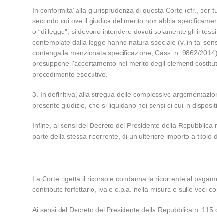
In conformita’ alla giurisprudenza di questa Corte (cfr., per 
secondo cui ove il giudice del merito non abbia specificamente 
o “di legge”, si devono intendere dovuti solamente gli intessi 
contemplate dalla legge hanno natura speciale (v. in tal sens
contenga la menzionata specificazione, Cass. n. 9862/2014). Difa
presuppone l’accertamento nel merito degli elementi costituti
procedimento esecutivo.
3. In definitiva, alla stregua delle complessive argomentazi
presente giudizio, che si liquidano nei sensi di cui in disposi
Infine, ai sensi del Decreto del Presidente della Repubblica
parte della stessa ricorrente, di un ulteriore importo a titolo
La Corte rigetta il ricorso e condanna la ricorrente al pagam
contributo forfettario, iva e c.p.a. nella misura e sulle voci
Ai sensi del Decreto del Presidente della Repubblica n. 115 