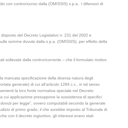
ito con controricorso dalla (OMISSIS) s.p.a.. I difensori di
o disposto del Decreto Legislativo n. 231 del 2002 e
vo sulle somme dovute dalla s.p.a. (OMISSIS), per effetto della
iali sollevate dalla controricorrente – che il formulato motivo
ella mancata specificazione della diversa natura degli
rtata generale) di cui all’articolo 1284 c.c., in tal senso
nvenienti la loro fonte normativa speciale nel Decreto
 la cui applicazione presuppone la sussistenza di specifici
i dovuti per legge”, ovvero computabili secondo la generale
udizio di primo grado, il che avrebbe imposto al Tribunale di
e con il decreto ingiuntivo, gli interessi erano stati