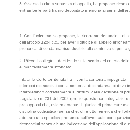
3. Avverso la citata sentenza di appello, ha proposto ricorso 
entrambe le parti hanno depositato memoria ai sensi dell’arti
1. Con l’unico motivo proposto, la ricorrente denuncia – ai s
dell’articolo 1284 c.c., per aver il giudice di appello errone
pronuncia di condanna riconducibile alla sentenza di primo 
2. Rileva il collegio – decidendo sulla scorta del criterio del
e’ manifestamente infondato.
Infatti, la Corte territoriale ha – con la sentenza impugnata
interessi riconosciuti con la sentenza di condanna, si deve inte
interpretando correttamente il “dictum” della decisione di pri
Legislativo n. 231 del 2002 (profilo questo non integrabile e 
presupposti che, evidentemente, il giudice di prime cure ave
disciplina codicistica (senza che, oltretutto, emerga che l’o
adottare una specifica pronuncia sull’eventuale configurazione
riconosciuti senza alcuna indicazione dell’applicazione di qu