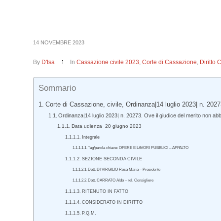
14 NOVEMBRE 2023
By
D'Isa
In
Cassazione civile 2023
,
Corte di Cassazione
,
Diritto 
Sommario
Corte di Cassazione, civile, Ordinanza|14 luglio 2023| n. 2027
Ordinanza|14 luglio 2023| n. 20273. Ove il giudice del merito non abbia
Data udienza 20 giugno 2023
Integrale
Tag/parola chiave: OPERE E LAVORI PUBBLICI – APPALTO
SEZIONE SECONDA CIVILE
Dott. DI VIRGILIO Rosa Maria – Presidente
Dott. CARRATO Aldo – rel. Consigliere
RITENUTO IN FATTO
CONSIDERATO IN DIRITTO
P.Q.M.