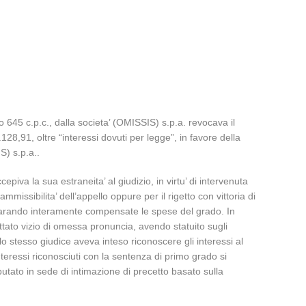
o 645 c.p.c., dalla societa’ (OMISSIS) s.p.a. revocava il
,91, oltre “interessi dovuti per legge”, in favore della
S) s.p.a..
piva la sua estraneita’ al giudizio, in virtu’ di intervenuta
ammissibilita’ dell’appello oppure per il rigetto con vittoria di
hiarando interamente compensate le spese del grado. In
ettato vizio di omessa pronuncia, avendo statuito sugli
 lo stesso giudice aveva inteso riconoscere gli interessi al
nteressi riconosciuti con la sentenza di primo grado si
utato in sede di intimazione di precetto basato sulla