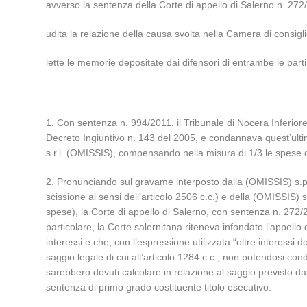
avverso la sentenza della Corte di appello di Salerno n. 272/
udita la relazione della causa svolta nella Camera di consigl
lette le memorie depositate dai difensori di entrambe le parti a
1. Con sentenza n. 994/2011, il Tribunale di Nocera Inferiore,
Decreto Ingiuntivo n. 143 del 2005, e condannava quest’ulti
s.r.l. (OMISSIS), compensando nella misura di 1/3 le spese c
2. Pronunciando sul gravame interposto dalla (OMISSIS) s.p.a. n
scissione ai sensi dell’articolo 2506 c.c.) e della (OMISSIS) s.r
spese), la Corte di appello di Salerno, con sentenza n. 272
particolare, la Corte salernitana riteneva infondato l’appell
interessi e che, con l’espressione utilizzata “oltre interessi 
saggio legale di cui all’articolo 1284 c.c., non potendosi con
sarebbero dovuti calcolare in relazione al saggio previsto d
sentenza di primo grado costituente titolo esecutivo.