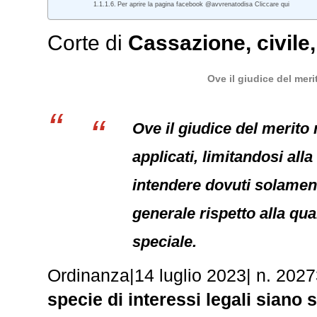
Per aprire la pagina facebook @avvrenatodisa Cliccare qui
Corte di
Cassazione
,
civile
Ove il giudice del meri
Ove il giudice del merito 
applicati, limitandosi all
intendere dovuti solamente
generale rispetto alla qua
speciale.
Ordinanza
|
14 luglio 2023
|
n. 2027
specie di interessi legali siano s