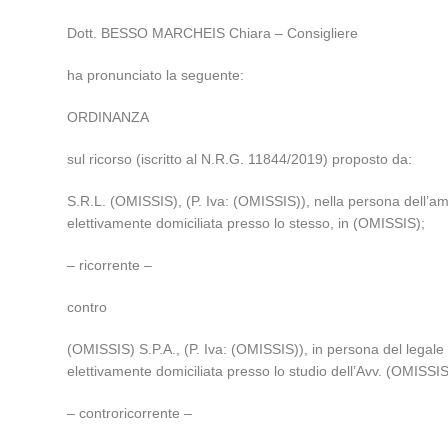
Dott. BESSO MARCHEIS Chiara – Consigliere
ha pronunciato la seguente:
ORDINANZA
sul ricorso (iscritto al N.R.G. 11844/2019) proposto da:
S.R.L. (OMISSIS), (P. Iva: (OMISSIS)), nella persona dell’am
elettivamente domiciliata presso lo stesso, in (OMISSIS);
– ricorrente –
contro
(OMISSIS) S.P.A., (P. Iva: (OMISSIS)), in persona del legale r
elettivamente domiciliata presso lo studio dell’Avv. (OMISSI
– controricorrente –