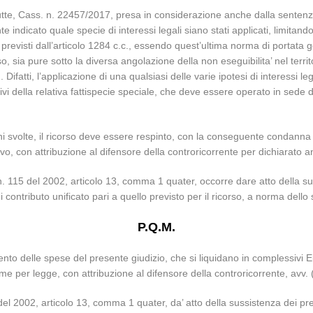
tutte, Cass. n. 22457/2017, presa in considerazione anche dalla sentenza 
indicato quale specie di interessi legali siano stati applicati, limitandos
previsti dall’articolo 1284 c.c., essendo quest’ultima norma di portata gen
o, sia pure sotto la diversa angolazione della non eseguibilita’ nel ter
tti, l’applicazione di una qualsiasi delle varie ipotesi di interessi legal
vi della relativa fattispecie speciale, che deve essere operato in sede d
oni svolte, il ricorso deve essere respinto, con la conseguente condan
tivo, con attribuzione al difensore della controricorrente per dichiarato an
 n. 115 del 2002, articolo 13, comma 1 quater, occorre dare atto della s
 di contributo unificato pari a quello previsto per il ricorso, a norma del
P.Q.M.
ento delle spese del presente giudizio, che si liquidano in complessivi E
 come per legge, con attribuzione al difensore della controricorrente, avv.
del 2002, articolo 13, comma 1 quater, da’ atto della sussistenza dei pr