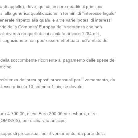
di appello), deve, quindi, essere ribadito il principio
i alla generica qualificazione in termini di “interesse legale”
erale rispetto alla quale le altre varie ipotesi di interessi
ritorio della Comunita’ Europea della sentenza che non
i diversa da quelli di cui al citato articolo 1284 c.c.,
i cognizione e non puo’ essere effettuato nell’ambito del
na della soccombente ricorrente al pagamento delle spese del
ticipo.
ussistenza dei presupposti processuali per il versamento, da
lo stesso articolo 13, comma 1-bis, se dovuto.
uro 4.700,00, di cui Euro 200,00 per esborsi, oltre
 (OMISSIS), per dichiarato anticipo.
esupposti processuali per il versamento, da parte della