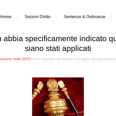
Home
Sezioni Diritto
Sentenze & Ordinanze
n abbia specificamente indicato qua
siano stati applicati
azione civile 2023
/
Ove il giudice del merito non abbia specificamente i