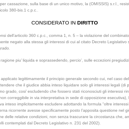
per cassazione, sulla base di un unico motivo, la (OMISSIS) s.r.l., resist
colo 380-bis.1 c.p.c..
CONSIDERATO IN
DIRITTO
ensi dell’articolo 360 c.p.c., comma 1, n. 5 – la violazione del combinat
amente negato alla stessa gli interessi di cui al citato Decreto Legislati
grado.
la ragione piu’ liquida e soprassedendo, percio’, sulle eccezioni pregiudiz
 – applicato legittimamente il principio generale secondo cui, nel caso d
ndere che il giudice abbia inteso liquidare solo gli interessi legali (di po
mo grado, cosi’ escludendo che fossero stati riconosciuti gli interessi ri
non correggibile in via interpretativa in sede di opposizione esecutiva),
va inteso implicitamente escludere adottando la formula “oltre interess
dierna ricorrente avesse specificamente posto l’apposita questione nel gi
 delle relative condizioni, non senza trascurare la circostanza che, anch
elli contemplati dal Decreto Legislativo n. 231 del 2002).