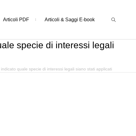
Articoli PDF
Articoli & Saggi E-book
le specie di interessi legali
ndicato quale specie di interessi legali siano stati applicati