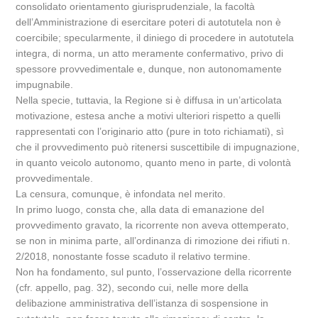
consolidato orientamento giurisprudenziale, la facoltà
dell’Amministrazione di esercitare poteri di autotutela non è
coercibile; specularmente, il diniego di procedere in autotutela
integra, di norma, un atto meramente confermativo, privo di
spessore provvedimentale e, dunque, non autonomamente
impugnabile.
Nella specie, tuttavia, la Regione si è diffusa in un’articolata
motivazione, estesa anche a motivi ulteriori rispetto a quelli
rappresentati con l’originario atto (pure in toto richiamati), sì
che il provvedimento può ritenersi suscettibile di impugnazione,
in quanto veicolo autonomo, quanto meno in parte, di volontà
provvedimentale.
La censura, comunque, è infondata nel merito.
In primo luogo, consta che, alla data di emanazione del
provvedimento gravato, la ricorrente non aveva ottemperato,
se non in minima parte, all’ordinanza di rimozione dei rifiuti n.
2/2018, nonostante fosse scaduto il relativo termine.
Non ha fondamento, sul punto, l’osservazione della ricorrente
(cfr. appello, pag. 32), secondo cui, nelle more della
delibazione amministrativa dell’istanza di sospensione in