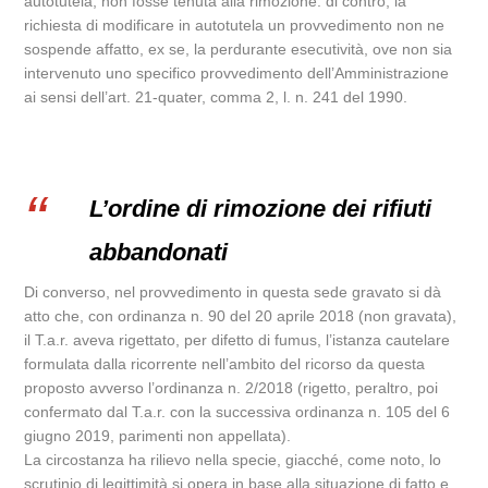
autotutela, non fosse tenuta alla rimozione: di contro, la
richiesta di modificare in autotutela un provvedimento non ne
sospende affatto, ex se, la perdurante esecutività, ove non sia
intervenuto uno specifico provvedimento dell’Amministrazione
ai sensi dell’art. 21-quater, comma 2, l. n. 241 del 1990.
L’ordine di rimozione dei rifiuti
abbandonati
Di converso, nel provvedimento in questa sede gravato si dà
atto che, con ordinanza n. 90 del 20 aprile 2018 (non gravata),
il T.a.r. aveva rigettato, per difetto di fumus, l’istanza cautelare
formulata dalla ricorrente nell’ambito del ricorso da questa
proposto avverso l’ordinanza n. 2/2018 (rigetto, peraltro, poi
confermato dal T.a.r. con la successiva ordinanza n. 105 del 6
giugno 2019, parimenti non appellata).
La circostanza ha rilievo nella specie, giacché, come noto, lo
scrutinio di legittimità si opera in base alla situazione di fatto e