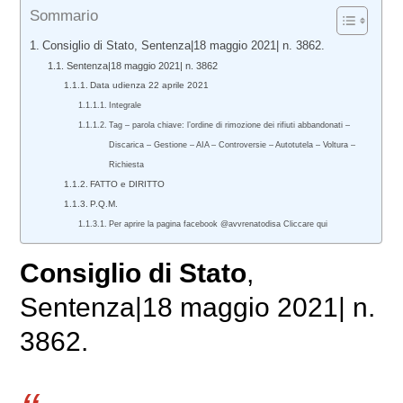
Sommario
Consiglio di Stato, Sentenza|18 maggio 2021| n. 3862.
Sentenza|18 maggio 2021| n. 3862
Data udienza 22 aprile 2021
Integrale
Tag – parola chiave: l’ordine di rimozione dei rifiuti abbandonati –
Discarica – Gestione – AIA – Controversie – Autotutela – Voltura –
Richiesta
FATTO e DIRITTO
P.Q.M.
Per aprire la pagina facebook @avvrenatodisa Cliccare qui
Consiglio di Stato
,
Sentenza|18 maggio 2021| n.
3862.