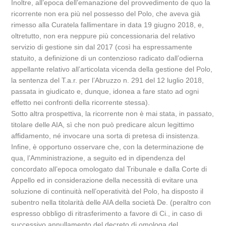
Inoltre, all’epoca dell’emanazione del provvedimento de quo la
ricorrente non era più nel possesso del Polo, che aveva già
rimesso alla Curatela fallimentare in data 19 giugno 2018, e,
oltretutto, non era neppure più concessionaria del relativo
servizio di gestione sin dal 2017 (così ha espressamente
statuito, a definizione di un contenzioso radicato dall’odierna
appellante relativo all’articolata vicenda della gestione del Polo,
la sentenza del T.a.r. per l’Abruzzo n. 291 del 12 luglio 2018,
passata in giudicato e, dunque, idonea a fare stato ad ogni
effetto nei confronti della ricorrente stessa).
Sotto altra prospettiva, la ricorrente non è mai stata, in passato,
titolare delle AIA, sì che non può predicare alcun legittimo
affidamento, né invocare una sorta di pretesa di insistenza.
Infine, è opportuno osservare che, con la determinazione de
qua, l’Amministrazione, a seguito ed in dipendenza del
concordato all’epoca omologato dal Tribunale e dalla Corte di
Appello ed in considerazione della necessità di evitare una
soluzione di continuità nell’operatività del Polo, ha disposto il
subentro nella titolarità delle AIA della società De. (peraltro con
espresso obbligo di ritrasferimento a favore di Ci., in caso di
successivo annullamento del decreto di omologa del