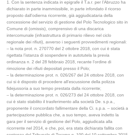
1. Con la sentenza indicata in epigrafe il T.a.r. per l’Abruzzo ha
dichiarato in parte inammissibile, in parte infondato il ricorso
proposto dall’odierna ricorrente, già aggiudicataria della
concessione del servizio di gestione del Polo Tecnologico sito in
Comune di (omissis), comprensivo di una discarica
intercomunale (infrastruttura di primario rilievo nel ciclo
regionale dei rifiuti), avverso i seguenti provvedimenti regionali:
– la nota prot. n. 270770 del 2 ottobre 2018, con cui è stata
rigettata l’istanza di sospendere in autotutela la previa
ordinanza n. 2 del 28 febbraio 2018, recante l’ordine di
rimozione dei rifiuti depositati presso il Polo;
– la determinazione prot. n. 026/267 del 24 ottobre 2018, con
cui si è disposto di procedere all’escussione della polizza
fidejussoria a suo tempo prestata dalla ricorrente;
– la determinazione prot. n. 026/273 del 24 ottobre 2018, con
cui è stato stabilito il trasferimento alla società De. s.p.a.,
proponente il concordato fallimentare della Ci. s.p.a. – società a
partecipazione pubblica che, a suo tempo, aveva indetto la
gara per il servizio di gestione del Polo, aggiudicata alla
ricorrente nel 2014, e che, poi, era stata dichiarata fallita con
sentenza del Tribunale di Teramo n. 100 del 10 settembre 2015