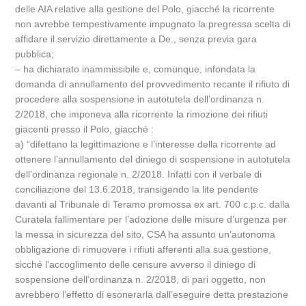
delle AIA relative alla gestione del Polo, giacché la ricorrente
non avrebbe tempestivamente impugnato la pregressa scelta di
affidare il servizio direttamente a De., senza previa gara
pubblica;
– ha dichiarato inammissibile e, comunque, infondata la
domanda di annullamento del provvedimento recante il rifiuto di
procedere alla sospensione in autotutela dell’ordinanza n.
2/2018, che imponeva alla ricorrente la rimozione dei rifiuti
giacenti presso il Polo, giacché :
a) “difettano la legittimazione e l’interesse della ricorrente ad
ottenere l’annullamento del diniego di sospensione in autotutela
dell’ordinanza regionale n. 2/2018. Infatti con il verbale di
conciliazione del 13.6.2018, transigendo la lite pendente
davanti al Tribunale di Teramo promossa ex art. 700 c.p.c. dalla
Curatela fallimentare per l’adozione delle misure d’urgenza per
la messa in sicurezza del sito, CSA ha assunto un’autonoma
obbligazione di rimuovere i rifiuti afferenti alla sua gestione,
sicché l’accoglimento delle censure avverso il diniego di
sospensione dell’ordinanza n. 2/2018, di pari oggetto, non
avrebbero l’effetto di esonerarla dall’eseguire detta prestazione