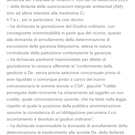
– della titolarità delle autorizzazioni integrate ambientali (AIA)
sino ad allora intestate alla medesima Ci..
Il T.a.r., più in particolare, ha così deciso:
– ha dichiarato la giurisdizione del Giudice ordinario, con
conseguente inammissibilità in parte qua del ricorso, quanto
alla domanda di annullamento della determinazione di
escussione della garanzia fidejussoria, attesa la natura
contrattuale della pattuizione contemplante la garanzia;
– ha dichiarato parimenti inammissibile per difetto di
giurisdizione la censura afferente al “conferimento della
gestione a De. senza previa selezione concorsuale prima di
aver liquidato o comunque posto a carico del nuovo
concessionario le somme dovute a CSA”, giacché “l’utilità
perseguita dalla ricorrente ha chiaramente ad oggetto un suo
credito, quale concessionaria uscente, che ha titolo nella legge,
rispetto al quale la posizione della pubblica amministrazione
assume la consistenza di un’obbligazione pecuniaria il cui
accertamento è devoluto al giudice ordinario”;
– ha dichiarato inammissibile la domanda di annullamento della
determinazione di trasferimento alla soceità De. della titolarità