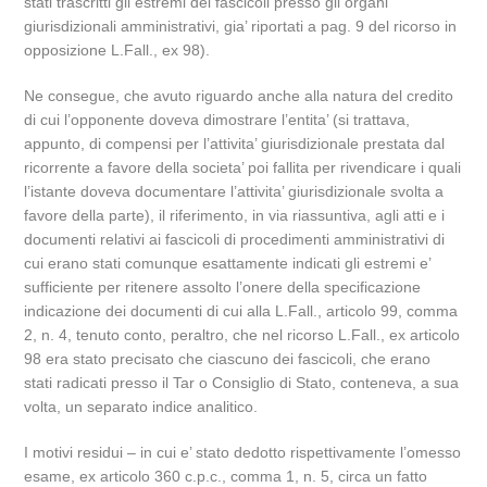
stati trascritti gli estremi dei fascicoli presso gli organi
giurisdizionali amministrativi, gia’ riportati a pag. 9 del ricorso in
opposizione L.Fall., ex 98).
Ne consegue, che avuto riguardo anche alla natura del credito
di cui l’opponente doveva dimostrare l’entita’ (si trattava,
appunto, di compensi per l’attivita’ giurisdizionale prestata dal
ricorrente a favore della societa’ poi fallita per rivendicare i quali
l’istante doveva documentare l’attivita’ giurisdizionale svolta a
favore della parte), il riferimento, in via riassuntiva, agli atti e i
documenti relativi ai fascicoli di procedimenti amministrativi di
cui erano stati comunque esattamente indicati gli estremi e’
sufficiente per ritenere assolto l’onere della specificazione
indicazione dei documenti di cui alla L.Fall., articolo 99, comma
2, n. 4, tenuto conto, peraltro, che nel ricorso L.Fall., ex articolo
98 era stato precisato che ciascuno dei fascicoli, che erano
stati radicati presso il Tar o Consiglio di Stato, conteneva, a sua
volta, un separato indice analitico.
I motivi residui – in cui e’ stato dedotto rispettivamente l’omesso
esame, ex articolo 360 c.p.c., comma 1, n. 5, circa un fatto