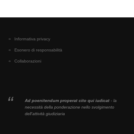
Informativa privacy
Esonero di responsabilità
Collaborazioni
Ad poenitendum properat cito qui iudicat
- la
necessità della ponderazione nello svolgimento
dell'attività giudiziaria