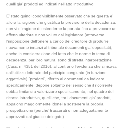
quelli gia’ prodotti ed indicati nell’atto introduttivo.
E’ stato quindi condivisibilmente osservato che se questa e’
allora la ragione che giustifica la previsione della decadenza,
non vi e’ ragione di estenderne la portata fino a provocare un
effetto ulteriore e non voluto dal legislatore (attraverso
l’imposizione dell’onere a carico del creditore di produrre
nuovamente innanzi al tribunale documenti gia’ depositati),
anche in considerazione del fatto che le norme in tema di
decadenza, per loro natura, sono di stretta interpretazione
(Cass. n. 4351 del 2016): al contrario l’evidenza che si ricava
dall’utilizzo letterale del participio congiunto (in funzione
aggettivale) “prodotti”, riferito ai documenti da indicare
specificamente, depone soltanto nel senso che il ricorrente
debba limitarsi a valorizzare specificamente, nel quadro del
ricorso introduttivo, quelli che, tra i documenti gia’ prodotti,
appaiono maggiormente idonei a sostenere la propria
prospettazione (perche’ trascurati o non adeguatamente
apprezzati dal giudice delegato).