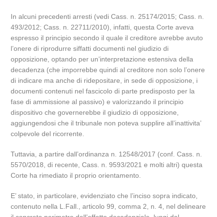
In alcuni precedenti arresti (vedi Cass. n. 25174/2015; Cass. n.
493/2012; Cass. n. 22711/2010), infatti, questa Corte aveva
espresso il principio secondo il quale il creditore avrebbe avuto
l’onere di riprodurre siffatti documenti nel giudizio di
opposizione, optando per un’interpretazione estensiva della
decadenza (che imporrebbe quindi al creditore non solo l’onere
di indicare ma anche di ridepositare, in sede di opposizione, i
documenti contenuti nel fascicolo di parte predisposto per la
fase di ammissione al passivo) e valorizzando il principio
dispositivo che governerebbe il giudizio di opposizione,
aggiungendosi che il tribunale non poteva supplire all’inattivita’
colpevole del ricorrente.
Tuttavia, a partire dall’ordinanza n. 12548/2017 (conf. Cass. n.
5570/2018, di recente, Cass. n. 9593/2021 e molti altri) questa
Corte ha rimediato il proprio orientamento.
E’ stato, in particolare, evidenziato che l’inciso sopra indicato,
contenuto nella L.Fall., articolo 99, comma 2, n. 4, nel delineare