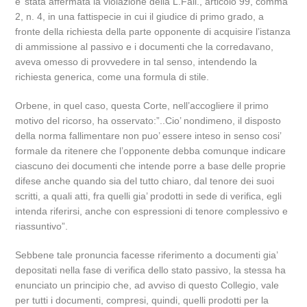
e’ stata affermata la violazione della L.Fall., articolo 99, comma
2, n. 4, in una fattispecie in cui il giudice di primo grado, a
fronte della richiesta della parte opponente di acquisire l’istanza
di ammissione al passivo e i documenti che la corredavano,
aveva omesso di provvedere in tal senso, intendendo la
richiesta generica, come una formula di stile.
Orbene, in quel caso, questa Corte, nell’accogliere il primo
motivo del ricorso, ha osservato:”..Cio’ nondimeno, il disposto
della norma fallimentare non puo’ essere inteso in senso cosi’
formale da ritenere che l’opponente debba comunque indicare
ciascuno dei documenti che intende porre a base delle proprie
difese anche quando sia del tutto chiaro, dal tenore dei suoi
scritti, a quali atti, fra quelli gia’ prodotti in sede di verifica, egli
intenda riferirsi, anche con espressioni di tenore complessivo e
riassuntivo”.
Sebbene tale pronuncia facesse riferimento a documenti gia’
depositati nella fase di verifica dello stato passivo, la stessa ha
enunciato un principio che, ad avviso di questo Collegio, vale
per tutti i documenti, compresi, quindi, quelli prodotti per la