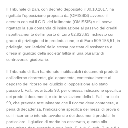
Il Tribunale di Bari, con decreto depositato il 30.10.2017, ha
rigettato l’opposizione proposta da (OMISSIS) avverso il
decreto con cui il G.D. del fallimento (OMISSIS) s.r.l. aveva
rigettato la sua domanda di insinuazione al passivo dei crediti
rispettivamente dell’importo di Euro 82.923,63, richiesto con
grado di privilegio ed in prededuzione, e di Euro 509.155,51, in
privilegio, per l’attivita’ dallo stessa prestata di assistenza e
difesa in giudizio della societa’ fallita in una pluralita’ di
controversie giudiziarie.
Il Tribunale di Bari ha ritenuto inutilizzabili i documenti prodotti
dall’odierno ricorrente, gia’ opponente, contestualmente al
deposito del ricorso nel giudizio di opposizione allo stato
passivo L.Fall., ex articolo 98, per omessa indicazione specifica
dei predetti documenti, e cio’ in violazione della L.Fall., articolo
99, che prevede testualmente che il ricorso deve contenere, a
pena di decadenza, l’indicazione specifica dei mezzi di prova di
cui il ricorrente intende avvalersi e dei documenti prodotti. In
particolare, il giudice di merito ha osservato, quanto alla