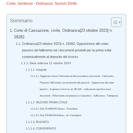
Civile
,
Sentenze - Ordinanze
,
Sezioni Diritto
Sommario
Corte di Cassazione, civile, Ordinanza|23 ottobre 2023| n.
29282.
Ordinanza|23 ottobre 2023| n. 29282. Opposizione allo stato
passivo del fallimento ed i documenti prodotti per la prima volta
contestualmente al deposito del ricorso
Data udienza 11 ottobre 2023
Integrale
Tag/parola chiave: Fallimento ed altre procedure concorsuali – Fallimento –
Passivita’ fallimentari (accertamento del passivo) – Opposizione allo stato
passivo – In genere ricorso ex art. 98 l.fall. – Indicazione specifica nuovi
documenti – Riferimento complessivo e riassuntivo – Sufficienza – Fattispecie.
SEZIONE PRIMA CIVILE
Dott. DI MARZIO Mauro – Presidente
Dott. FIDANZIA Andrea – rel. Consigliere
RILEVATO
CONSIDERATO