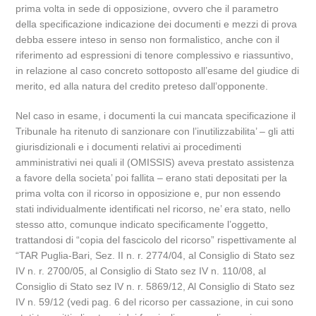
prima volta in sede di opposizione, ovvero che il parametro
della specificazione indicazione dei documenti e mezzi di prova
debba essere inteso in senso non formalistico, anche con il
riferimento ad espressioni di tenore complessivo e riassuntivo,
in relazione al caso concreto sottoposto all’esame del giudice di
merito, ed alla natura del credito preteso dall’opponente.
Nel caso in esame, i documenti la cui mancata specificazione il
Tribunale ha ritenuto di sanzionare con l’inutilizzabilita’ – gli atti
giurisdizionali e i documenti relativi ai procedimenti
amministrativi nei quali il (OMISSIS) aveva prestato assistenza
a favore della societa’ poi fallita – erano stati depositati per la
prima volta con il ricorso in opposizione e, pur non essendo
stati individualmente identificati nel ricorso, ne’ era stato, nello
stesso atto, comunque indicato specificamente l’oggetto,
trattandosi di “copia del fascicolo del ricorso” rispettivamente al
“TAR Puglia-Bari, Sez. II n. r. 2774/04, al Consiglio di Stato sez
IV n. r. 2700/05, al Consiglio di Stato sez IV n. 110/08, al
Consiglio di Stato sez IV n. r. 5869/12, Al Consiglio di Stato sez
IV n. 59/12 (vedi pag. 6 del ricorso per cassazione, in cui sono