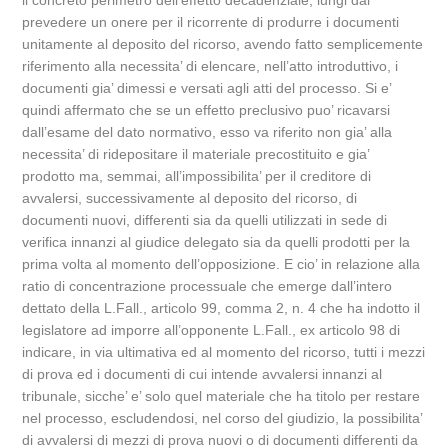
il concreto perimetro dell’effetto decadenziale, lungi dal
prevedere un onere per il ricorrente di produrre i documenti
unitamente al deposito del ricorso, avendo fatto semplicemente
riferimento alla necessita’ di elencare, nell’atto introduttivo, i
documenti gia’ dimessi e versati agli atti del processo. Si e’
quindi affermato che se un effetto preclusivo puo’ ricavarsi
dall’esame del dato normativo, esso va riferito non gia’ alla
necessita’ di ridepositare il materiale precostituito e gia’
prodotto ma, semmai, all’impossibilita’ per il creditore di
avvalersi, successivamente al deposito del ricorso, di
documenti nuovi, differenti sia da quelli utilizzati in sede di
verifica innanzi al giudice delegato sia da quelli prodotti per la
prima volta al momento dell’opposizione. E cio’ in relazione alla
ratio di concentrazione processuale che emerge dall’intero
dettato della L.Fall., articolo 99, comma 2, n. 4 che ha indotto il
legislatore ad imporre all’opponente L.Fall., ex articolo 98 di
indicare, in via ultimativa ed al momento del ricorso, tutti i mezzi
di prova ed i documenti di cui intende avvalersi innanzi al
tribunale, sicche’ e’ solo quel materiale che ha titolo per restare
nel processo, escludendosi, nel corso del giudizio, la possibilita’
di avvalersi di mezzi di prova nuovi o di documenti differenti da