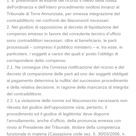
1. E’ preliminare all’esame del ricorso il rilievo della nullita’
dell’ordinanza e dell’intero procedimento svoltosi innanzi al
Tribunale di Torre Annunziata, per omessa integrazione del
contraddittorio nei confronti dei litisconsorti necessari.
2. Nel giudizio di opposizione al decreto di liquidazione del
compenso emesso in favore del consulente tecnico d’ufficio
sono contraddittori necessari, oltre al beneficiario, le parti
processuali – compreso il pubblico ministero – e, tra esse, in
particolare, i soggetti a carico dei quali e’ posto l’obbligo di
corrispondere detto compenso.
2.1. Ne consegue che l’omessa notificazione del ricorso e del
decreto di comparizione delle parti ad uno dei soggetti obbligati
al pagamento determina la nullita’ del successivo procedimento
e della relativa decisione, in ragione della mancanza di integrita’
del contraddittorio.
2.2. La violazione delle norme sul litisconsorzio necessario non
rilevata dal giudice dell’opposizione vizia, pertanto, il
procedimento ed il giudice di legittimita’ deve disporre
l’annullamento, anche d’ufficio, della pronuncia emessa con
rinvio al Presidente del Tribunale, titolare della competenza
funzionale in materia (Cassazione civile sez. II, 30/03/2006, n.