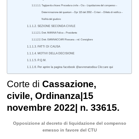
Tag/parola chiave: Procedura civile – Ctu – Liquidazione del compenso –
Determinazione del quantum – Dpr 115 del 2002 – Criteri – Difetto di notifica –
Nullità del giudizio
SEZIONE SECONDA CIVILE
Dott. MANNA Felice – Presidente
Dott. GIANNACCARI Rossana – rel. Consigliere
FATTI DI CAUSA
MOTIVI DELLA DECISIONE
P.Q.M.
Per aprire la pagina facebook @avvrenatodisa Cliccare qui
Corte di
Cassazione
,
civile
, Ordinanza|15
novembre 2022| n. 33615.
Opposizione al decreto di liquidazione del compenso
emesso in favore del CTU