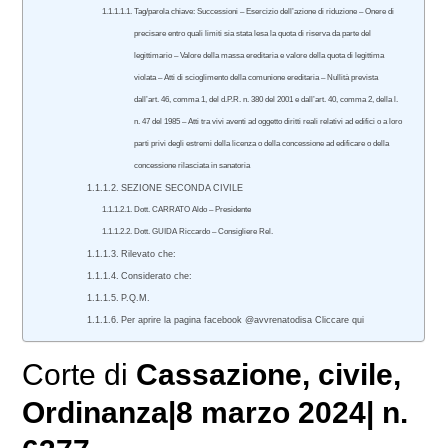
Tag/parola chiave: Successioni – Esercizio dell’azione di riduzione – Onere di
precisare entro quali limiti sia stata lesa la quota di riserva da parte del
legittimario – Valore della massa ereditaria e valore della quota di legittima
violata – Atti di scioglimento della comunione ereditaria – Nullità prevista
dall’art. 46, comma 1, del d.P.R. n. 380 del 2001 e dall’art. 40, comma 2, della l.
n. 47 del 1985 – Atti tra vivi aventi ad oggetto diritti reali relativi ad edifici o a loro
parti privi degli estremi della licenza o della concessione ad edificare o della
concessione rilasciata in sanatoria
SEZIONE SECONDA CIVILE
Dott. CARRATO Aldo – Presidente
Dott. GUIDA Riccardo – Consigliere Rel.
Rilevato che:
Considerato che:
P.Q.M.
Per aprire la pagina facebook @avvrenatodisa Cliccare qui
Corte di
Cassazione
,
civile
,
Ordinanza|8 marzo 2024| n.