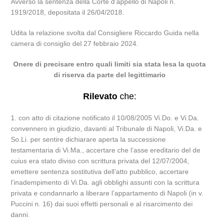
Avverso la sentenza della Corte d’appello di Napoli n.
1919/2018, depositata il 26/04/2018.
Udita la relazione svolta dal Consigliere Riccardo Guida nella
camera di consiglio del 27 febbraio 2024.
Onere di precisare entro quali limiti sia stata lesa la quota
di riserva da parte del legittimario
Rilevato
che:
1. con atto di citazione notificato il 10/08/2005 Vi.Do. e Vi.Da.
convennero in giudizio, davanti al Tribunale di Napoli, Vi.Da. e
So.Li. per sentire dichiarare aperta la successione
testamentaria di Vi.Ma., accertare che l’asse ereditario del de
cuius era stato diviso con scrittura privata del 12/07/2004,
emettere sentenza sostitutiva dell’atto pubblico, accertare
l’inadempimento di Vi.Da. agli obblighi assunti con la scrittura
privata e condannarlo a liberare l’appartamento di Napoli (in v.
Puccini n. 16) dai suoi effetti personali e al risarcimento dei
danni.