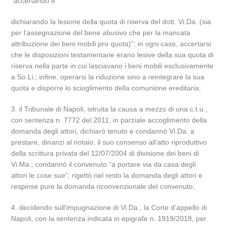
“accertando e
dichiarando la lesione della quota di riserva del dott. Vi.Da. (sia
per l’assegnazione del bene abusivo che per la mancata
attribuzione dei beni mobili pro quota)”; in ogni caso, accertarsi
che le disposizioni testamentarie erano lesive della sua quota di
riserva nella parte in cui lasciavano i beni mobili esclusivamente
a So.Li.; infine, operarsi la riduzione sino a reintegrare la sua
quota e disporre lo scioglimento della comunione ereditaria;
3. il Tribunale di Napoli, istruita la causa a mezzo di una c.t.u.,
con sentenza n. 7772 del 2011, in parziale accoglimento della
domanda degli attori, dichiarò tenuto e condannò Vi.Da. a
prestare, dinanzi al notaio, il suo consenso all’atto riproduttivo
della scrittura privata del 12/07/2004 di divisione dei beni di
Vi.Ma.; condannò il convenuto “a portare via da casa degli
attori le cose sue”; rigettò nel resto la domanda degli attori e
respinse pure la domanda riconvenzionale del convenuto;
4. decidendo sull’impugnazione di Vi.Da., la Corte d’appello di
Napoli, con la sentenza indicata in epigrafe n. 1919/2018, per