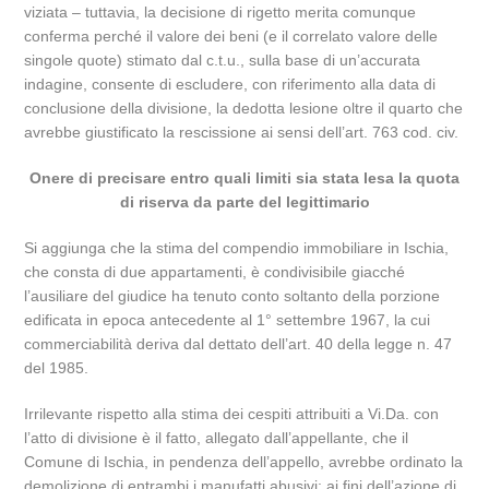
viziata – tuttavia, la decisione di rigetto merita comunque
conferma perché il valore dei beni (e il correlato valore delle
singole quote) stimato dal c.t.u., sulla base di un’accurata
indagine, consente di escludere, con riferimento alla data di
conclusione della divisione, la dedotta lesione oltre il quarto che
avrebbe giustificato la rescissione ai sensi dell’art. 763 cod. civ.
Onere di precisare entro quali limiti sia stata lesa la quota
di riserva da parte del legittimario
Si aggiunga che la stima del compendio immobiliare in Ischia,
che consta di due appartamenti, è condivisibile giacché
l’ausiliare del giudice ha tenuto conto soltanto della porzione
edificata in epoca antecedente al 1° settembre 1967, la cui
commerciabilità deriva dal dettato dell’art. 40 della legge n. 47
del 1985.
Irrilevante rispetto alla stima dei cespiti attribuiti a Vi.Da. con
l’atto di divisione è il fatto, allegato dall’appellante, che il
Comune di Ischia, in pendenza dell’appello, avrebbe ordinato la
demolizione di entrambi i manufatti abusivi: ai fini dell’azione di