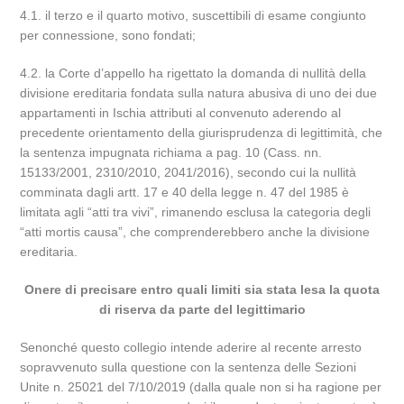
4.1. il terzo e il quarto motivo, suscettibili di esame congiunto
per connessione, sono fondati;
4.2. la Corte d’appello ha rigettato la domanda di nullità della
divisione ereditaria fondata sulla natura abusiva di uno dei due
appartamenti in Ischia attributi al convenuto aderendo al
precedente orientamento della giurisprudenza di legittimità, che
la sentenza impugnata richiama a pag. 10 (Cass. nn.
15133/2001, 2310/2010, 2041/2016), secondo cui la nullità
comminata dagli artt. 17 e 40 della legge n. 47 del 1985 è
limitata agli “atti tra vivi”, rimanendo esclusa la categoria degli
“atti mortis causa”, che comprenderebbero anche la divisione
ereditaria.
Onere di precisare entro quali limiti sia stata lesa la quota
di riserva da parte del legittimario
Senonché questo collegio intende aderire al recente arresto
sopravvenuto sulla questione con la sentenza delle Sezioni
Unite n. 25021 del 7/10/2019 (dalla quale non si ha ragione per