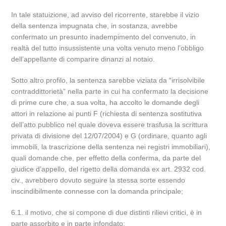
In tale statuizione, ad avviso del ricorrente, starebbe il vizio
della sentenza impugnata che, in sostanza, avrebbe
confermato un presunto inadempimento del convenuto, in
realtà del tutto insussistente una volta venuto meno l’obbligo
dell’appellante di comparire dinanzi al notaio.
Sotto altro profilo, la sentenza sarebbe viziata da “irrisolvibile
contraddittorietà” nella parte in cui ha confermato la decisione
di prime cure che, a sua volta, ha accolto le domande degli
attori in relazione ai punti F (richiesta di sentenza sostitutiva
dell’atto pubblico nel quale doveva essere trasfusa la scrittura
privata di divisione del 12/07/2004) e G (ordinare, quanto agli
immobili, la trascrizione della sentenza nei registri immobiliari),
quali domande che, per effetto della conferma, da parte del
giudice d’appello, del rigetto della domanda ex art. 2932 cod.
civ., avrebbero dovuto seguire la stessa sorte essendo
inscindibilmente connesse con la domanda principale;
6.1. il motivo, che si compone di due distinti rilievi critici, è in
parte assorbito e in parte infondato;