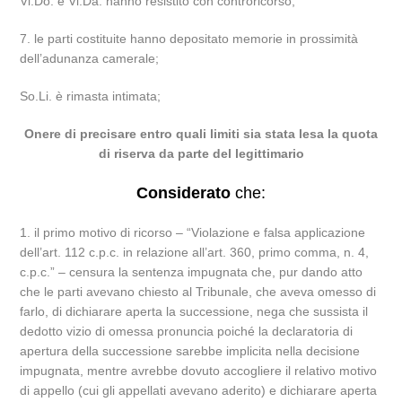
Vi.Do. e Vi.Da. hanno resistito con controricorso;
7. le parti costituite hanno depositato memorie in prossimità
dell’adunanza camerale;
So.Li. è rimasta intimata;
Onere di precisare entro quali limiti sia stata lesa la quota
di riserva da parte del legittimario
Considerato
che:
1. il primo motivo di ricorso – “Violazione e falsa applicazione
dell’art. 112 c.p.c. in relazione all’art. 360, primo comma, n. 4,
c.p.c.” – censura la sentenza impugnata che, pur dando atto
che le parti avevano chiesto al Tribunale, che aveva omesso di
farlo, di dichiarare aperta la successione, nega che sussista il
dedotto vizio di omessa pronuncia poiché la declaratoria di
apertura della successione sarebbe implicita nella decisione
impugnata, mentre avrebbe dovuto accogliere il relativo motivo
di appello (cui gli appellati avevano aderito) e dichiarare aperta