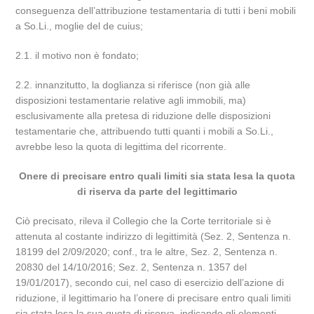
conseguenza dell’attribuzione testamentaria di tutti i beni mobili
a So.Li., moglie del de cuius;
2.1. il motivo non è fondato;
2.2. innanzitutto, la doglianza si riferisce (non già alle
disposizioni testamentarie relative agli immobili, ma)
esclusivamente alla pretesa di riduzione delle disposizioni
testamentarie che, attribuendo tutti quanti i mobili a So.Li.,
avrebbe leso la quota di legittima del ricorrente.
Onere di precisare entro quali limiti sia stata lesa la quota
di riserva da parte del legittimario
Ciò precisato, rileva il Collegio che la Corte territoriale si è
attenuta al costante indirizzo di legittimità (Sez. 2, Sentenza n.
18199 del 2/09/2020; conf., tra le altre, Sez. 2, Sentenza n.
20830 del 14/10/2016; Sez. 2, Sentenza n. 1357 del
19/01/2017), secondo cui, nel caso di esercizio dell’azione di
riduzione, il legittimario ha l’onere di precisare entro quali limiti
sia stata lesa la sua quota di riserva, indicando gli elementi