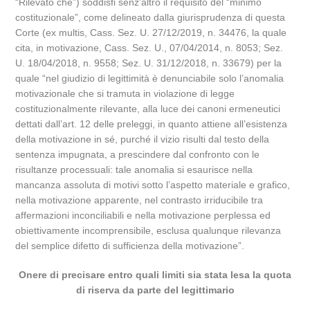
“Rilevato che”) soddisfi senz’altro il requisito del “minimo
costituzionale”, come delineato dalla giurisprudenza di questa
Corte (ex multis, Cass. Sez. U. 27/12/2019, n. 34476, la quale
cita, in motivazione, Cass. Sez. U., 07/04/2014, n. 8053; Sez.
U. 18/04/2018, n. 9558; Sez. U. 31/12/2018, n. 33679) per la
quale “nel giudizio di legittimità è denunciabile solo l’anomalia
motivazionale che si tramuta in violazione di legge
costituzionalmente rilevante, alla luce dei canoni ermeneutici
dettati dall’art. 12 delle preleggi, in quanto attiene all’esistenza
della motivazione in sé, purché il vizio risulti dal testo della
sentenza impugnata, a prescindere dal confronto con le
risultanze processuali: tale anomalia si esaurisce nella
mancanza assoluta di motivi sotto l’aspetto materiale e grafico,
nella motivazione apparente, nel contrasto irriducibile tra
affermazioni inconciliabili e nella motivazione perplessa ed
obiettivamente incomprensibile, esclusa qualunque rilevanza
del semplice difetto di sufficienza della motivazione”.
Onere di precisare entro quali limiti sia stata lesa la quota
di riserva da parte del legittimario