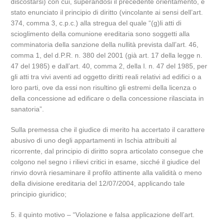
discostarsi) con cui, superandosi il precedente orientamento, è
stato enunciato il principio di diritto (vincolante ai sensi dell’art.
374, comma 3, c.p.c.) alla stregua del quale “(g)li atti di
scioglimento della comunione ereditaria sono soggetti alla
comminatoria della sanzione della nullità prevista dall’art. 46,
comma 1, del d.P.R. n. 380 del 2001 (già art. 17 della legge n.
47 del 1985) e dall’art. 40, comma 2, della l. n. 47 del 1985, per
gli atti tra vivi aventi ad oggetto diritti reali relativi ad edifici o a
loro parti, ove da essi non risultino gli estremi della licenza o
della concessione ad edificare o della concessione rilasciata in
sanatoria”.
Sulla premessa che il giudice di merito ha accertato il carattere
abusivo di uno degli appartamenti in Ischia attribuiti al
ricorrente, dal principio di diritto sopra articolato consegue che
colgono nel segno i rilievi critici in esame, sicché il giudice del
rinvio dovrà riesaminare il profilo attinente alla validità o meno
della divisione ereditaria del 12/07/2004, applicando tale
principio giuridico;
5. il quinto motivo – “Violazione e falsa applicazione dell’art.