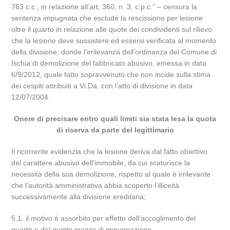
763 c.c., in relazione all’art. 360, n. 3, c.p.c.” – censura la
sentenza impugnata che esclude la rescissione per lesione
oltre il quarto in relazione alle quote dei condividenti sul rilievo
che la lesione deve sussistere ed essersi verificata al momento
della divisione, donde l’irrilevanza dell’ordinanza del Comune di
Ischia di demolizione del fabbricato abusivo, emessa in data
6/9/2012, quale fatto sopravvenuto che non incide sulla stima
dei cespiti attribuiti a Vi.Da. con l’atto di divisione in data
12/07/2004.
Onere di precisare entro quali limiti sia stata lesa la quota
di riserva da parte del legittimario
Il ricorrente evidenzia che la lesione deriva dal fatto obiettivo
del carattere abusivo dell’immobile, da cui scaturisce la
necessità della sua demolizione, rispetto al quale è irrilevante
che l’autorità amministrativa abbia scoperto l’illiceità
successivamente alla divisione ereditaria;
5.1. il motivo è assorbito per effetto dell’accoglimento del
quarto e del quinto mezzo di impugnazione.