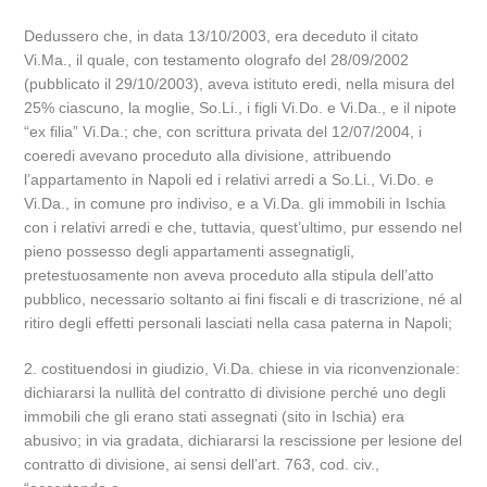
Dedussero che, in data 13/10/2003, era deceduto il citato
Vi.Ma., il quale, con testamento olografo del 28/09/2002
(pubblicato il 29/10/2003), aveva istituto eredi, nella misura del
25% ciascuno, la moglie, So.Li., i figli Vi.Do. e Vi.Da., e il nipote
“ex filia” Vi.Da.; che, con scrittura privata del 12/07/2004, i
coeredi avevano proceduto alla divisione, attribuendo
l’appartamento in Napoli ed i relativi arredi a So.Li., Vi.Do. e
Vi.Da., in comune pro indiviso, e a Vi.Da. gli immobili in Ischia
con i relativi arredi e che, tuttavia, quest’ultimo, pur essendo nel
pieno possesso degli appartamenti assegnatigli,
pretestuosamente non aveva proceduto alla stipula dell’atto
pubblico, necessario soltanto ai fini fiscali e di trascrizione, né al
ritiro degli effetti personali lasciati nella casa paterna in Napoli;
2. costituendosi in giudizio, Vi.Da. chiese in via riconvenzionale:
dichiararsi la nullità del contratto di divisione perché uno degli
immobili che gli erano stati assegnati (sito in Ischia) era
abusivo; in via gradata, dichiararsi la rescissione per lesione del
contratto di divisione, ai sensi dell’art. 763, cod. civ.,