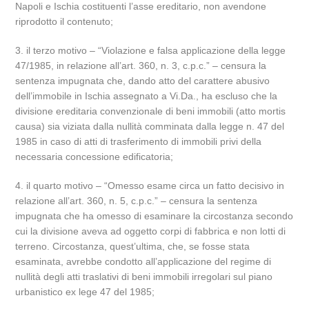
Napoli e Ischia costituenti l’asse ereditario, non avendone
riprodotto il contenuto;
3. il terzo motivo – “Violazione e falsa applicazione della legge
47/1985, in relazione all’art. 360, n. 3, c.p.c.” – censura la
sentenza impugnata che, dando atto del carattere abusivo
dell’immobile in Ischia assegnato a Vi.Da., ha escluso che la
divisione ereditaria convenzionale di beni immobili (atto mortis
causa) sia viziata dalla nullità comminata dalla legge n. 47 del
1985 in caso di atti di trasferimento di immobili privi della
necessaria concessione edificatoria;
4. il quarto motivo – “Omesso esame circa un fatto decisivo in
relazione all’art. 360, n. 5, c.p.c.” – censura la sentenza
impugnata che ha omesso di esaminare la circostanza secondo
cui la divisione aveva ad oggetto corpi di fabbrica e non lotti di
terreno. Circostanza, quest’ultima, che, se fosse stata
esaminata, avrebbe condotto all’applicazione del regime di
nullità degli atti traslativi di beni immobili irregolari sul piano
urbanistico ex lege 47 del 1985;