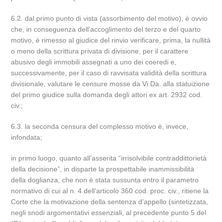
6.2. dal primo punto di vista (assorbimento del motivo), è ovvio
che, in conseguenza dell’accoglimento del terzo e del quarto
motivo, è rimesso al giudice del rinvio verificare, prima, la nullità
o meno della scrittura privata di divisione, per il carattere
abusivo degli immobili assegnati a uno dei coeredi e,
successivamente, per il caso di ravvisata validità della scrittura
divisionale, valutare le censure mosse da Vi.Da. alla statuizione
del primo giudice sulla domanda degli attori ex art. 2932 cod.
civ.;
6.3. la seconda censura del complesso motivo è, invece,
infondata;
in primo luogo, quanto all’asserita “irrisolvibile contraddittorietà
della decisione”, in disparte la prospettabile inammissibilità
della doglianza, che non è stata sussunta entro il parametro
normativo di cui al n. 4 dell’articolo 360 cod. proc. civ., ritiene la
Corte che la motivazione della sentenza d’appello (sintetizzata,
negli snodi argomentativi essenziali, al precedente punto 5 del