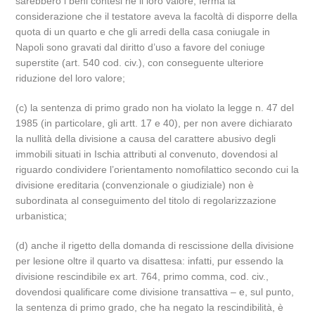
sarebbero i beni contesi né il loro valore, ferma la
considerazione che il testatore aveva la facoltà di disporre della
quota di un quarto e che gli arredi della casa coniugale in
Napoli sono gravati dal diritto d’uso a favore del coniuge
superstite (art. 540 cod. civ.), con conseguente ulteriore
riduzione del loro valore;
(c) la sentenza di primo grado non ha violato la legge n. 47 del
1985 (in particolare, gli artt. 17 e 40), per non avere dichiarato
la nullità della divisione a causa del carattere abusivo degli
immobili situati in Ischia attributi al convenuto, dovendosi al
riguardo condividere l’orientamento nomofilattico secondo cui la
divisione ereditaria (convenzionale o giudiziale) non è
subordinata al conseguimento del titolo di regolarizzazione
urbanistica;
(d) anche il rigetto della domanda di rescissione della divisione
per lesione oltre il quarto va disattesa: infatti, pur essendo la
divisione rescindibile ex art. 764, primo comma, cod. civ.,
dovendosi qualificare come divisione transattiva – e, sul punto,
la sentenza di primo grado, che ha negato la rescindibilità, è