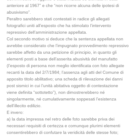
anteriore al 1967” e che “non ricorre alcuna delle ipotesi di
abusivismo”.
Peraltro sarebbero stati contestati in radice gli allegati
fotografici uniti all’esposto che ha stimolato l’intervento
repressivo dell’amministrazione appellata.
Col secondo motivo si deduce che la sentenza appellata non
avrebbe considerato che l’impugnato provvedimento repressivo
sarebbe affetto da una petizione di principio, in quanto gli
elementi posti a base dell’asserita abusività del manufatto
(l’esposto di persona non meglio identificata con foto allegate
recanti la data del 2/7/1984; l’assenza agli atti del Comune di
apposito titolo abilitativo; una scheda di rilevazione dei danni
post sismici in cui l’unità abitativa oggetto di contestazione
viene definita “sottotetto”), non dimostrerebbero né
singolarmente, né cumulativamente soppesati l’esistenza
dell’illecito edilizio.
E invero:
a) la data impressa nel retro delle foto sarebbe priva dei
necessari requisiti di certezza e comunque plurimi elementi
consentirebbero di confutare la veridicità delle stesse foto;