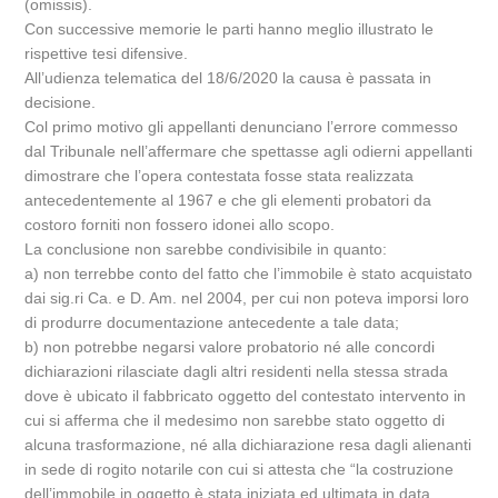
(omissis).
Con successive memorie le parti hanno meglio illustrato le
rispettive tesi difensive.
All’udienza telematica del 18/6/2020 la causa è passata in
decisione.
Col primo motivo gli appellanti denunciano l’errore commesso
dal Tribunale nell’affermare che spettasse agli odierni appellanti
dimostrare che l’opera contestata fosse stata realizzata
antecedentemente al 1967 e che gli elementi probatori da
costoro forniti non fossero idonei allo scopo.
La conclusione non sarebbe condivisibile in quanto:
a) non terrebbe conto del fatto che l’immobile è stato acquistato
dai sig.ri Ca. e D. Am. nel 2004, per cui non poteva imporsi loro
di produrre documentazione antecedente a tale data;
b) non potrebbe negarsi valore probatorio né alle concordi
dichiarazioni rilasciate dagli altri residenti nella stessa strada
dove è ubicato il fabbricato oggetto del contestato intervento in
cui si afferma che il medesimo non sarebbe stato oggetto di
alcuna trasformazione, né alla dichiarazione resa dagli alienanti
in sede di rogito notarile con cui si attesta che “la costruzione
dell’immobile in oggetto è stata iniziata ed ultimata in data