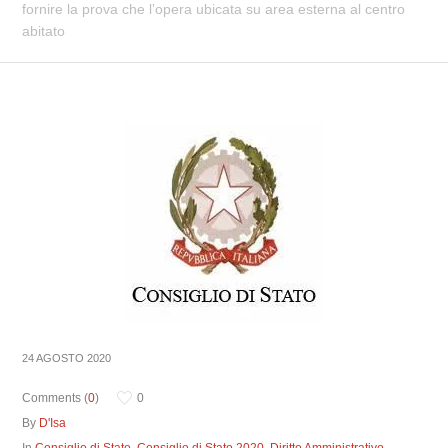
fornire la prova che l’opera ubicata su area esterna al centro
abitato
24 AGOSTO 2020
Comments (
0
)
0
By
D'Isa