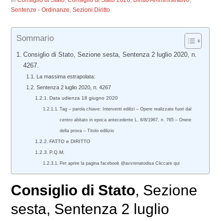
In
Consiglio di Stato
,
Consiglio di Stato 2020
,
Diritto Amministrativo
,
Sentenze - Ordinanze
,
Sezioni Diritto
Sommario
Consiglio di Stato, Sezione sesta, Sentenza 2 luglio 2020, n.
4267.
La massima estrapolata:
Sentenza 2 luglio 2020, n. 4267
Data udienza 18 giugno 2020
Tag – parola chiave: Interventi edilizi – Opere realizzate fuori dal
centro abitato in epoca antecedente L. 6/8/1967, n. 765 – Onere
della prova – Titolo edilizio
FATTO e DIRITTO
P.Q.M.
Per aprire la pagina facebook @avvrenatodisa Cliccare qui
Consiglio di Stato
, Sezione
sesta, Sentenza 2 luglio