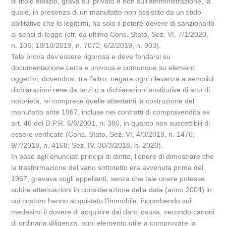
di titolo edilizio, grava sul privato e non sull’amministrazione, la
quale, in presenza di un manufatto non assistito da un titolo
abilitativo che lo legittimi, ha solo il potere-dovere di sanzionarlo
ai sensi di legge (cfr. da ultimo Cons. Stato, Sez. VI, 7/1/2020,
n. 106; 18/10/2019, n. 7072; 6/2/2019, n. 903).
Tale prova dev’essere rigorosa e deve fondarsi su
documentazione certa e univoca e comunque su elementi
oggettivi, dovendosi, tra l’altro, negare ogni rilevanza a semplici
dichiarazioni rese da terzi o a dichiarazioni sostitutive di atto di
notorietà, ivi comprese quelle attestanti la costruzione del
manufatto ante 1967, incluse nei contratti di compravendita ex
art. 46 del D.P.R. 6/6/2001, n. 380, in quanto non suscettibili di
essere verificate (Cons. Stato, Sez. VI, 4/3/2019, n. 1476;
9/7/2018, n. 4168; Sez. IV, 30/3/2018, n. 2020).
In base agli enunciati principi di diritto, l’onere di dimostrare che
la trasformazione del vano sottotetto era avvenuta prima del
1967, gravava sugli appellanti, senza che tale onere potesse
subire attenuazioni in considerazione della data (anno 2004) in
cui costoro hanno acquistato l’immobile, incombendo sui
medesimi il dovere di acquisire dai danti causa, secondo canoni
di ordinaria diligenza, ogni elemento utile a comprovare la