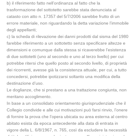
b) il riferimento fatto nell’ordinanza al fatto che la
trasformazione del sottotetto sarebbe stata denunciata al
catasto con atto n. 17357 del 5/7/2006 sarebbe frutto di un
errore materiale, non riguardando la detta variazione l’immobile
degli appellanti;
c) la scheda di rilevazione dei danni prodotti dal sisma del 1980
farebbe riferimento a un sottotetto senza specificare altezze e
dimensioni e comunque dalla stessa si ricaverebbe l’esistenza
di due sottotetti (uno al secondo e uno al terzo livello) per cui
potrebbe ritersi che quello posto al secondo livello, di proprietà
dei ricorrenti, avesse già la consistenza attuale, per cui, a tutto
concedersi, potrebbe ipotizzarsi soltanto una modifica della
destinazione d’uso.
Le doglianze, che si prestano a una trattazione congiunta, non
meritano accoglimento.
In base a un consolidato orientamento giurisprudenziale che il
Collegio condivide e alle cui motivazioni può farsi rinvio, l’onere
di fornire la prova che l’opera ubicata su area esterna al centro
abitato esista da epoca antecedente alla data di entrata in
vigore della L. 6/8/1967, n. 765, così da escludere la necessità