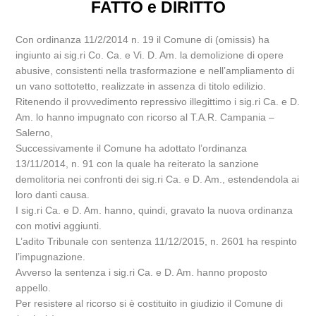
FATTO e DIRITTO
Con ordinanza 11/2/2014 n. 19 il Comune di (omissis) ha
ingiunto ai sig.ri Co. Ca. e Vi. D. Am. la demolizione di opere
abusive, consistenti nella trasformazione e nell’ampliamento di
un vano sottotetto, realizzate in assenza di titolo edilizio.
Ritenendo il provvedimento repressivo illegittimo i sig.ri Ca. e D.
Am. lo hanno impugnato con ricorso al T.A.R. Campania –
Salerno,
Successivamente il Comune ha adottato l’ordinanza
13/11/2014, n. 91 con la quale ha reiterato la sanzione
demolitoria nei confronti dei sig.ri Ca. e D. Am., estendendola ai
loro danti causa.
I sig.ri Ca. e D. Am. hanno, quindi, gravato la nuova ordinanza
con motivi aggiunti.
L’adito Tribunale con sentenza 11/12/2015, n. 2601 ha respinto
l’impugnazione.
Avverso la sentenza i sig.ri Ca. e D. Am. hanno proposto
appello.
Per resistere al ricorso si è costituito in giudizio il Comune di