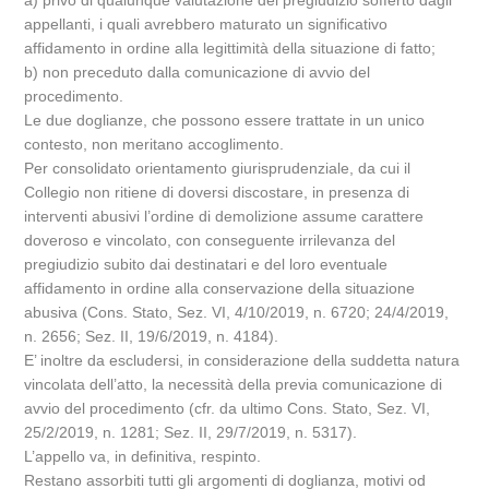
a) privo di qualunque valutazione del pregiudizio sofferto dagli
appellanti, i quali avrebbero maturato un significativo
affidamento in ordine alla legittimità della situazione di fatto;
b) non preceduto dalla comunicazione di avvio del
procedimento.
Le due doglianze, che possono essere trattate in un unico
contesto, non meritano accoglimento.
Per consolidato orientamento giurisprudenziale, da cui il
Collegio non ritiene di doversi discostare, in presenza di
interventi abusivi l’ordine di demolizione assume carattere
doveroso e vincolato, con conseguente irrilevanza del
pregiudizio subito dai destinatari e del loro eventuale
affidamento in ordine alla conservazione della situazione
abusiva (Cons. Stato, Sez. VI, 4/10/2019, n. 6720; 24/4/2019,
n. 2656; Sez. II, 19/6/2019, n. 4184).
E’ inoltre da escludersi, in considerazione della suddetta natura
vincolata dell’atto, la necessità della previa comunicazione di
avvio del procedimento (cfr. da ultimo Cons. Stato, Sez. VI,
25/2/2019, n. 1281; Sez. II, 29/7/2019, n. 5317).
L’appello va, in definitiva, respinto.
Restano assorbiti tutti gli argomenti di doglianza, motivi od