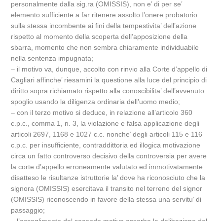
personalmente dalla sig.ra (OMISSIS), non e’ di per se’
elemento sufficiente a far ritenere assolto l’onere probatorio
sulla stessa incombente ai fini della tempestivita’ dell’azione
rispetto al momento della scoperta dell’apposizione della
sbarra, momento che non sembra chiaramente individuabile
nella sentenza impugnata;
– il motivo va, dunque, accolto con rinvio alla Corte d’appello di
Cagliari affinche’ riesamini la questione alla luce del principio di
diritto sopra richiamato rispetto alla conoscibilita’ dell’avvenuto
spoglio usando la diligenza ordinaria dell’uomo medio;
– con il terzo motivo si deduce, in relazione all’articolo 360
c.p.c., comma 1, n. 3, la violazione e falsa applicazione degli
articoli 2697, 1168 e 1027 c.c. nonche’ degli articoli 115 e 116
c.p.c. per insufficiente, contraddittoria ed illogica motivazione
circa un fatto controverso decisivo della controversia per avere
la corte d’appello erroneamente valutato ed immotivatamente
disatteso le risultanze istruttorie la’ dove ha riconosciuto che la
signora (OMISSIS) esercitava il transito nel terreno del signor
(OMISSIS) riconoscendo in favore della stessa una servitu’ di
passaggio;