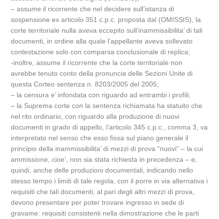
– assume il ricorrente che nel decidere sull’istanza di
sospensione ex articolo 351 c.p.c. proposta dal (OMISSIS), la
corte territoriale nulla aveva eccepito sull’inammissibilita’ di tali
documenti, in ordine alla quale l’appellante aveva sollevato
contestazione solo con comparsa conclusionale di replica;
-inoltre, assume il ricorrente che la corte territoriale non
avrebbe tenuto conto della pronuncia delle Sezioni Unite di
questa Corteo sentenza n. 8203/2005 del 2005;
– la censura e’ infondata con riguardo ad entrambi i profili;
– la Suprema corte con la sentenza richiamata ha statuito che
nel rito ordinario, con riguardo alla produzione di nuovi
documenti in grado di appello, l’articolo 345 c.p.c., comma 3, va
interpretato nel senso che esso fissa sul piano generale il
principio della inammissibilita’ di mezzi di prova “nuovi” – la cui
ammissione, cioe’, non sia stata richiesta in precedenza – e,
quindi, anche delle produzioni documentali, indicando nello
stesso tempo i limiti di tale regola, con il porre in via alternativa i
requisiti che tali documenti, al pari degli altri mezzi di prova,
devono presentare per poter trovare ingresso in sede di
gravame: requisiti consistenti nella dimostrazione che le parti