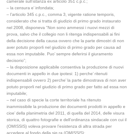
camerale sull’istanza ex articolo 351 c.p.c.;
– la censura e’ infondata;
– l’articolo 345 c.p.c., comma 3, vigente ratione temporis,
considerato che si tratta di giudizio di primo grado instaurato
nel 2008, disponeva “Non sono ammessi i nuovi mezzi di
prova, salvo che il collegio non li ritenga indispensabili ai fini
della decisione della causa ovvero che la parte dimostri di non
aver potuto proporli nel giudizio di primo grado per causa ad
essa non imputabile. Puo’ sempre deferirsi il giuramento
decisorio”;
– la disposizione applicabile consentiva la produzione di nuovi
documenti in appello in due ipotesi: 1) perche’ ritenuti
indispensabili ovvero 2) perche’ la parte dimostrava di non aver
potuto proporli nel giudizio di primo grado per fatto ad essa non
imputabile;
– nel caso di specie la corte territoriale ha ritenuto
inammissibile la produzione dei documenti prodotti in appello e
cioe’ della planimetria del 2011, di quella del 2014, delle visura
storica, di quattro fotografie e dell’ordinanza sindacale con cui il
(OMISSIS) voleva provare l’esistenza di altra strada per
accedere al fondo della sig.ra (OMISSIS);