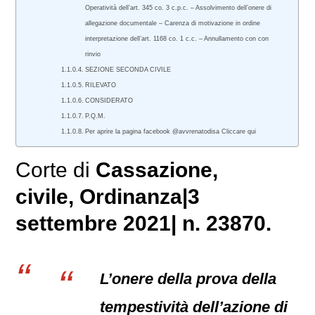
Operatività dell’art. 345 co. 3 c.p.c. – Assolvimento dell’onere di
allegazione documentale – Carenza di motivazione in ordine
interpretazione dell’art. 1168 co. 1 c.c. – Annullamento con con
rinvio
SEZIONE SECONDA CIVILE
RILEVATO
CONSIDERATO
P.Q.M.
Per aprire la pagina facebook @avvrenatodisa Cliccare qui
Corte di
Cassazione,
civile
, Ordinanza|3
settembre 2021| n. 23870.
L’onere della prova della
tempestività dell’azione di