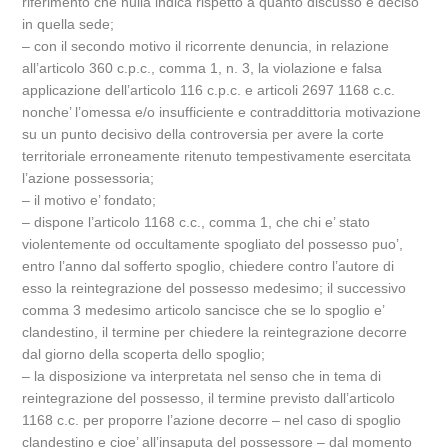
riferimento che nulla indica rispetto a quanto discusso e deciso
in quella sede;
– con il secondo motivo il ricorrente denuncia, in relazione
all’articolo 360 c.p.c., comma 1, n. 3, la violazione e falsa
applicazione dell’articolo 116 c.p.c. e articoli 2697 1168 c.c.
nonche’ l’omessa e/o insufficiente e contraddittoria motivazione
su un punto decisivo della controversia per avere la corte
territoriale erroneamente ritenuto tempestivamente esercitata
l’azione possessoria;
– il motivo e’ fondato;
– dispone l’articolo 1168 c.c., comma 1, che chi e’ stato
violentemente od occultamente spogliato del possesso puo’,
entro l’anno dal sofferto spoglio, chiedere contro l’autore di
esso la reintegrazione del possesso medesimo; il successivo
comma 3 medesimo articolo sancisce che se lo spoglio e’
clandestino, il termine per chiedere la reintegrazione decorre
dal giorno della scoperta dello spoglio;
– la disposizione va interpretata nel senso che in tema di
reintegrazione del possesso, il termine previsto dall’articolo
1168 c.c. per proporre l’azione decorre – nel caso di spoglio
clandestino e cioe’ all’insaputa del possessore – dal momento