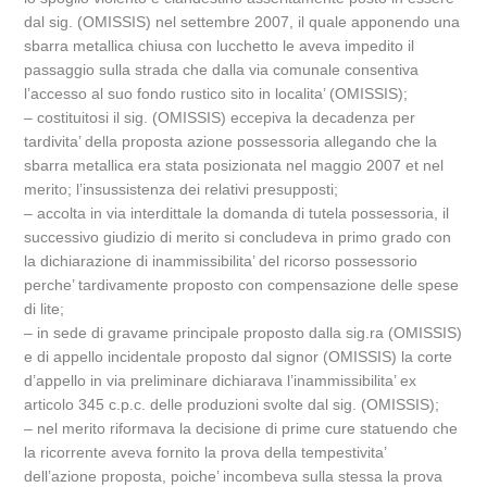
dal sig. (OMISSIS) nel settembre 2007, il quale apponendo una
sbarra metallica chiusa con lucchetto le aveva impedito il
passaggio sulla strada che dalla via comunale consentiva
l’accesso al suo fondo rustico sito in localita’ (OMISSIS);
– costituitosi il sig. (OMISSIS) eccepiva la decadenza per
tardivita’ della proposta azione possessoria allegando che la
sbarra metallica era stata posizionata nel maggio 2007 et nel
merito; l’insussistenza dei relativi presupposti;
– accolta in via interdittale la domanda di tutela possessoria, il
successivo giudizio di merito si concludeva in primo grado con
la dichiarazione di inammissibilita’ del ricorso possessorio
perche’ tardivamente proposto con compensazione delle spese
di lite;
– in sede di gravame principale proposto dalla sig.ra (OMISSIS)
e di appello incidentale proposto dal signor (OMISSIS) la corte
d’appello in via preliminare dichiarava l’inammissibilita’ ex
articolo 345 c.p.c. delle produzioni svolte dal sig. (OMISSIS);
– nel merito riformava la decisione di prime cure statuendo che
la ricorrente aveva fornito la prova della tempestivita’
dell’azione proposta, poiche’ incombeva sulla stessa la prova