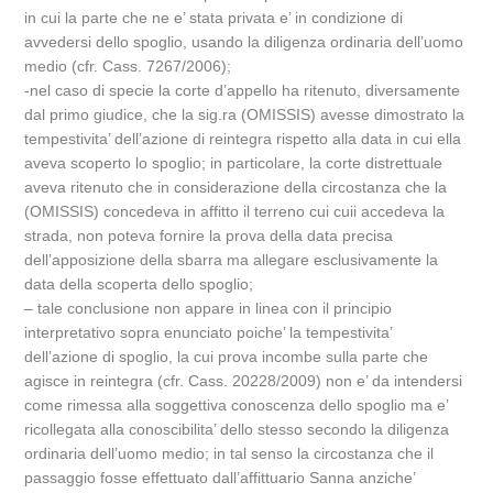
in cui la parte che ne e’ stata privata e’ in condizione di
avvedersi dello spoglio, usando la diligenza ordinaria dell’uomo
medio (cfr. Cass. 7267/2006);
-nel caso di specie la corte d’appello ha ritenuto, diversamente
dal primo giudice, che la sig.ra (OMISSIS) avesse dimostrato la
tempestivita’ dell’azione di reintegra rispetto alla data in cui ella
aveva scoperto lo spoglio; in particolare, la corte distrettuale
aveva ritenuto che in considerazione della circostanza che la
(OMISSIS) concedeva in affitto il terreno cui cuii accedeva la
strada, non poteva fornire la prova della data precisa
dell’apposizione della sbarra ma allegare esclusivamente la
data della scoperta dello spoglio;
– tale conclusione non appare in linea con il principio
interpretativo sopra enunciato poiche’ la tempestivita’
dell’azione di spoglio, la cui prova incombe sulla parte che
agisce in reintegra (cfr. Cass. 20228/2009) non e’ da intendersi
come rimessa alla soggettiva conoscenza dello spoglio ma e’
ricollegata alla conoscibilita’ dello stesso secondo la diligenza
ordinaria dell’uomo medio; in tal senso la circostanza che il
passaggio fosse effettuato dall’affittuario Sanna anziche’