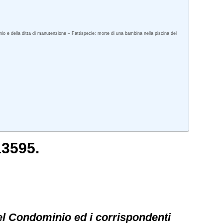
o e della ditta di manutenzione – Fattispecie: morte di una bambina nella piscina del
13595.
del Condominio ed i corrispondenti