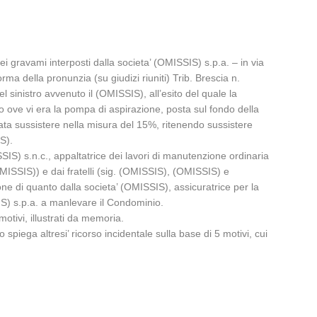
 gravami interposti dalla societa’ (OMISSIS) s.p.a. – in via
ma della pronunzia (su giudizi riuniti) Trib. Brescia n.
 sinistro avvenuto il (OMISSIS), all’esito del quale la
o ove vi era la pompa di aspirazione, posta sul fondo della
isata sussistere nella misura del 15%, ritenendo sussistere
S).
SSIS) s.n.c., appaltatrice dei lavori di manutenzione ordinaria
MISSIS)) e dai fratelli (sig. (OMISSIS), (OMISSIS) e
 di quanto dalla societa’ (OMISSIS), assicuratrice per la
SIS) s.p.a. a manlevare il Condominio.
otivi, illustrati da memoria.
spiega altresi’ ricorso incidentale sulla base di 5 motivi, cui