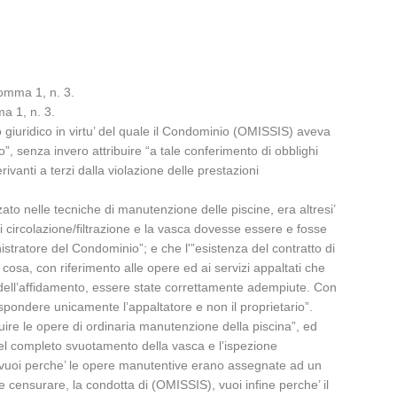
 comma 1, n. 3.
ma 1, n. 3.
o giuridico in virtu’ del quale il Condominio (OMISSIS) aveva
”, senza invero attribuire “a tale conferimento di obblighi
rivanti a terzi dalla violazione delle prestazioni
to nelle tecniche di manutenzione delle piscine, era altresi’
i circolazione/filtrazione e la vasca dovesse essere e fosse
istratore del Condominio”; e che l'”esistenza del contratto di
 cosa, con riferimento alle opere ed ai servizi appaltati che
 e dell’affidamento, essere state correttamente adempiute. Con
spondere unicamente l’appaltatore e non il proprietario”.
uire le opere di ordinaria manutenzione della piscina”, ed
del completo svuotamento della vasca e l’ispezione
to, vuoi perche’ le opere manutentive erano assegnate ad un
 censurare, la condotta di (OMISSIS), vuoi infine perche’ il