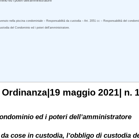
nio ed i poteri dell’amministratore
enuto nella piscina condominiale – Responsabilità da custodia – Art. 2051 cc – Responsabilità del condomini
ustodia del Condominio ed i poteri dell’amministratore.
, Ordinanza|19 maggio 2021| n. 
ondominio ed i poteri dell’amministratore
da cose in custodia, l’obbligo di custodia 