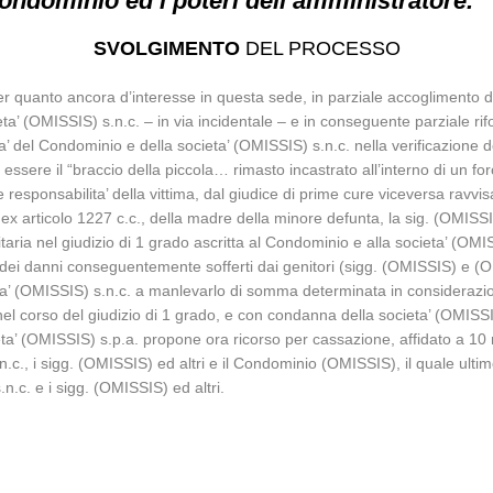
ondominio ed i poteri dell’amministratore.
SVOLGIMENTO
DEL PROCESSO
r quanto ancora d’interesse in questa sede, in parziale accoglimento dei
’ (OMISSIS) s.n.c. – in via incidentale – e in conseguente parziale rifor
 del Condominio e della societa’ (OMISSIS) s.n.c. nella verificazione del
sere il “braccio della piccola… rimasto incastrato all’interno di un for
e responsabilita’ della vittima, dal giudice di prime cure viceversa ravv
ex articolo 1227 c.c., della madre della minore defunta, la sig. (OMISSI
taria nel giudizio di 1 grado ascritta al Condominio e alla societa’ (OMI
dei danni conseguentemente sofferti dai genitori (sigg. (OMISSIS) e (O
’ (OMISSIS) s.n.c. a manlevarlo di somma determinata in considerazione
 nel corso del giudizio di 1 grado, e con condanna della societa’ (OMIS
eta’ (OMISSIS) s.p.a. propone ora ricorso per cassazione, affidato a 10 m
c., i sigg. (OMISSIS) ed altri e il Condominio (OMISSIS), il quale ultimo 
n.c. e i sigg. (OMISSIS) ed altri.