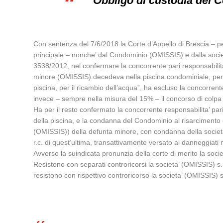
Obbligo di custodia del C
Con sentenza del 7/6/2018 la Corte d’Appello di Brescia – pe
principale – nonche’ dal Condominio (OMISSIS) e dalla societa
3538/2012, nel confermare la concorrente pari responsabilita’
minore (OMISSIS) decedeva nella piscina condominiale, per es
piscina, per il ricambio dell’acqua”, ha escluso la concorrent
invece – sempre nella misura del 15% – il concorso di colpa 
Ha per il resto confermato la concorrente responsabilita’ pari
della piscina, e la condanna del Condominio al risarcimento 
(OMISSIS)) della defunta minore, con condanna della societa
r.c. di quest’ultima, transattivamente versato ai danneggiati
Avverso la suindicata pronunzia della corte di merito la soci
Resistono con separati controricorsi la societa’ (OMISSIS) s.n.
resistono con rispettivo controricorso la societa’ (OMISSIS) s.