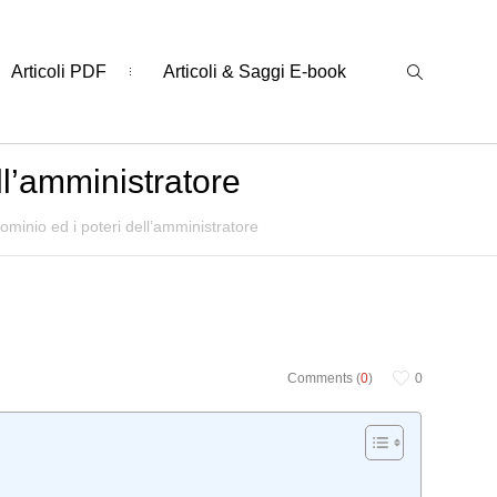
Articoli PDF
Articoli & Saggi E-book
ll’amministratore
minio ed i poteri dell’amministratore
Comments (
0
)
0