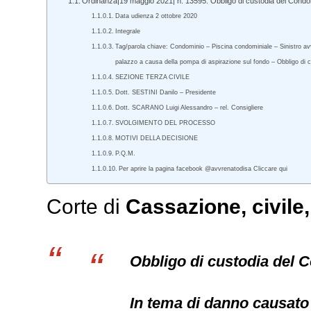
Ordinanza|19 maggio 2021| n. 13595. Obbligo di custodia del Condomi
Data udienza 2 ottobre 2020
Integrale
Tag/parola chiave: Condominio – Piscina condominiale – Sinistro avv
palazzo a causa della pompa di aspirazione sul fondo – Obbligo di c
SEZIONE TERZA CIVILE
Dott. SESTINI Danilo – Presidente
Dott. SCARANO Luigi Alessandro – rel. Consigliere
SVOLGIMENTO DEL PROCESSO
MOTIVI DELLA DECISIONE
P.Q.M.
Per aprire la pagina facebook @avvrenatodisa Cliccare qui
Corte di
Cassazione,
civile
Obbligo di custodia del C
In tema di danno causato 