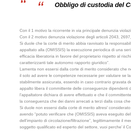
Obbligo di custodia del C
Con il 1 motivo la ricorrente in via principale denunzia violazi
Con il 2 motivo denunzia violazione degli articoli 2043, 2697, 
Si duole che la corte di merito abbia ravvisato la responsabi
appaltato alla (OMISSIS) la esecuzione periodica di una serie
efficacia liberatoria in favore del proprietario rispetto al ris
caratterizzanti tale autonomo rapporto giuridico”.
Lamenta non essersi dalla corte di merito considerato che ne
il solo ad avere le competenze necessarie per valutare se la 
stabilmente assicurata, essendo in caso contrario gravata del
appalto libera il committente delle conseguenze dipendenti dal
l’appaltatore dichiara di avere effettuato e che il committen
la conseguenza che dei danni arrecati a terzi dalla cosa che
Si duole non essersi dalla corte di merito altresi’ consider
avendo “potuto verificare che (OMISSIS) aveva eseguito delle
dell’impianto di circolazione/filtrazione”, legittimamente il
soggetto qualificato ed esperto del settore, vuoi perche’ il 