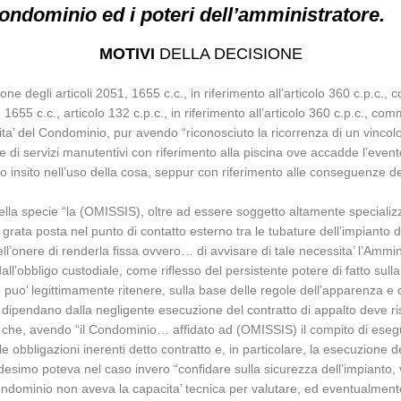
ondominio ed i poteri dell’amministratore.
MOTIVI
DELLA DECISIONE
one degli articoli 2051, 1655 c.c., in riferimento all’articolo 360 c.p.c.,
1655 c.c., articolo 132 c.p.c., in riferimento all’articolo 360 c.p.c., com
lita’ del Condominio, pur avendo “riconosciuto la ricorrenza di un vincol
 di servizi manutentivi con riferimento alla piscina ove accadde l’evento
chio insito nell’uso della cosa, seppur con riferimento alle conseguenze de
lla specie “la (OMISSIS), oltre ad essere soggetto altamente specializza
grata posta nel punto di contatto esterno tra le tubature dell’impianto d
l’onere di renderla fissa ovvero… di avvisare di tale necessita’ l’Ammin
l’obbligo custodiale, come riflesso del persistente potere di fatto sulla
te puo’ legittimamente ritenere, sulla base delle regole dell’apparenza
 dipendano dalla negligente esecuzione del contratto di appalto deve ri
ato che, avendo “il Condominio… affidato ad (OMISSIS) il compito di eseg
 obbligazioni inerenti detto contratto e, in particolare, la esecuzione 
 medesimo poteva nel caso invero “confidare sulla sicurezza dell’impian
Condominio non aveva la capacita’ tecnica per valutare, ed eventualmente