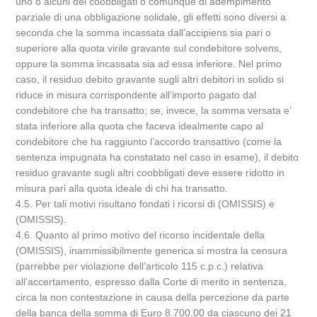
uno o alcuni dei coobbligati o comunque di adempimento
parziale di una obbligazione solidale, gli effetti sono diversi a
seconda che la somma incassata dall’accipiens sia pari o
superiore alla quota virile gravante sul condebitore solvens,
oppure la somma incassata sia ad essa inferiore. Nel primo
caso, il residuo debito gravante sugli altri debitori in solido si
riduce in misura corrispondente all’importo pagato dal
condebitore che ha transatto; se, invece, la somma versata e’
stata inferiore alla quota che faceva idealmente capo al
condebitore che ha raggiunto l’accordo transattivo (come la
sentenza impugnata ha constatato nel caso in esame), il debito
residuo gravante sugli altri coobbligati deve essere ridotto in
misura pari alla quota ideale di chi ha transatto.
4.5. Per tali motivi risultano fondati i ricorsi di (OMISSIS) e
(OMISSIS).
4.6. Quanto al primo motivo del ricorso incidentale della
(OMISSIS), inammissibilmente generica si mostra la censura
(parrebbe per violazione dell’articolo 115 c.p.c.) relativa
all’accertamento, espresso dalla Corte di merito in sentenza,
circa la non contestazione in causa della percezione da parte
della banca della somma di Euro 8.700,00 da ciascuno dei 21