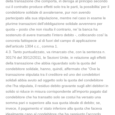
della transazione che comporta, in deroga al principio secondo
cui il contratto produce effetti solo tra le parti, la possibilita’ per il
condebitore solidale di avvalersene, pur non avendo
partecipato alla sua stipulazione, mentre nel caso in esame le
plurime transazioni dell’obbligazione solidale avvennero per
quota – posto che non risulta il contrario, ne’ la banca ha
sostenuto di avere transatto l’intero debito -, collocando cosi’ la
concreta fattispecie al di fuori del campo di applicazione
dell’articolo 1304 c.c., comma 1.
4.3. Tanto puntualizzato, va rimarcato che, con la sentenza n.
30174 del 30/12/2011, le Sezioni Unite, in relazione agli effetti
della transazione che abbia riguardato solo la quota del
condebitore solidale, hanno, quindi, affermato che “Ove la
transazione stipulata tra il creditore ed uno dei condebitori
solidali abbia avuto ad oggetto solo la quota del condebitore
che l’ha stipulata, il residuo debito gravante sugli altri debitori in
solido si riduce in misura corrispondente all’importo pagato dal
condebitore che ha transatto solo se costui ha versato una
somma pari o superiore alla sua quota ideale di debito; se,
invece, il pagamento e’ stato inferiore alla quota che faceva
idealmente capo al condebitore che ha raggiunto l’accordo