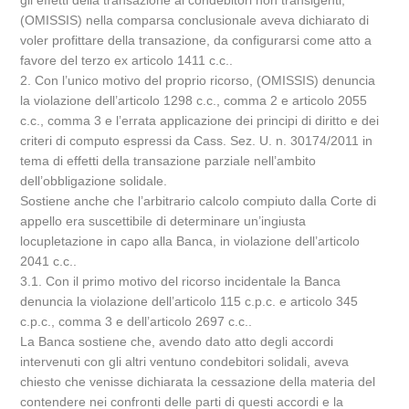
gli effetti della transazione ai condebitori non transigenti;
(OMISSIS) nella comparsa conclusionale aveva dichiarato di
voler profittare della transazione, da configurarsi come atto a
favore del terzo ex articolo 1411 c.c..
2. Con l’unico motivo del proprio ricorso, (OMISSIS) denuncia
la violazione dell’articolo 1298 c.c., comma 2 e articolo 2055
c.c., comma 3 e l’errata applicazione dei principi di diritto e dei
criteri di computo espressi da Cass. Sez. U. n. 30174/2011 in
tema di effetti della transazione parziale nell’ambito
dell’obbligazione solidale.
Sostiene anche che l’arbitrario calcolo compiuto dalla Corte di
appello era suscettibile di determinare un’ingiusta
locupletazione in capo alla Banca, in violazione dell’articolo
2041 c.c..
3.1. Con il primo motivo del ricorso incidentale la Banca
denuncia la violazione dell’articolo 115 c.p.c. e articolo 345
c.p.c., comma 3 e dell’articolo 2697 c.c..
La Banca sostiene che, avendo dato atto degli accordi
intervenuti con gli altri ventuno condebitori solidali, aveva
chiesto che venisse dichiarata la cessazione della materia del
contendere nei confronti delle parti di questi accordi e la