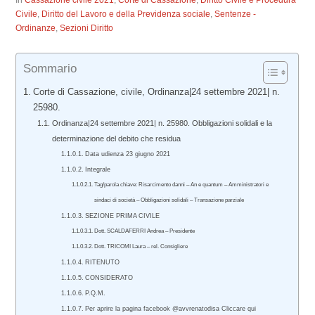
In
Cassazione civile 2021
,
Corte di Cassazione
,
Diritto Civile e Procedura
Civile
,
Diritto del Lavoro e della Previdenza sociale
,
Sentenze -
Ordinanze
,
Sezioni Diritto
Sommario
Corte di Cassazione, civile, Ordinanza|24 settembre 2021| n.
25980.
Ordinanza|24 settembre 2021| n. 25980. Obbligazioni solidali e la
determinazione del debito che residua
Data udienza 23 giugno 2021
Integrale
Tag/parola chiave: Risarcimento danni – An e quantum – Amministratori e
sindaci di società – Obbligazioni solidali – Transazione parziale
SEZIONE PRIMA CIVILE
Dott. SCALDAFERRI Andrea – Presidente
Dott. TRICOMI Laura – rel. Consigliere
RITENUTO
CONSIDERATO
P.Q.M.
Per aprire la pagina facebook @avvrenatodisa Cliccare qui