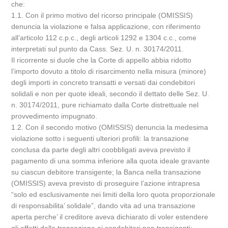
che:
1.1. Con il primo motivo del ricorso principale (OMISSIS)
denuncia la violazione e falsa applicazione, con riferimento
all’articolo 112 c.p.c., degli articoli 1292 e 1304 c.c., come
interpretati sul punto da Cass. Sez. U. n. 30174/2011.
Il ricorrente si duole che la Corte di appello abbia ridotto
l’importo dovuto a titolo di risarcimento nella misura (minore)
degli importi in concreto transatti e versati dai condebitori
solidali e non per quote ideali, secondo il dettato delle Sez. U.
n. 30174/2011, pure richiamato dalla Corte distrettuale nel
provvedimento impugnato.
1.2. Con il secondo motivo (OMISSIS) denuncia la medesima
violazione sotto i seguenti ulteriori profili: la transazione
conclusa da parte degli altri coobbligati aveva previsto il
pagamento di una somma inferiore alla quota ideale gravante
su ciascun debitore transigente; la Banca nella transazione
(OMISSIS) aveva previsto di proseguire l’azione intrapresa
“solo ed esclusivamente nei limiti della loro quota proporzionale
di responsabilita’ solidale”, dando vita ad una transazione
aperta perche’ il creditore aveva dichiarato di voler estendere