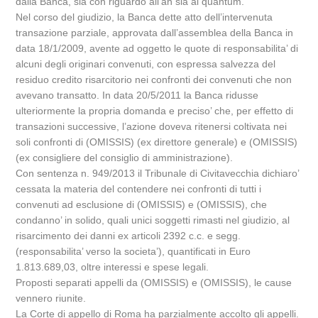
dalla Banca, sia con riguardo all’an sia al quantum.
Nel corso del giudizio, la Banca dette atto dell’intervenuta
transazione parziale, approvata dall’assemblea della Banca in
data 18/1/2009, avente ad oggetto le quote di responsabilita’ di
alcuni degli originari convenuti, con espressa salvezza del
residuo credito risarcitorio nei confronti dei convenuti che non
avevano transatto. In data 20/5/2011 la Banca ridusse
ulteriormente la propria domanda e preciso’ che, per effetto di
transazioni successive, l’azione doveva ritenersi coltivata nei
soli confronti di (OMISSIS) (ex direttore generale) e (OMISSIS)
(ex consigliere del consiglio di amministrazione).
Con sentenza n. 949/2013 il Tribunale di Civitavecchia dichiaro’
cessata la materia del contendere nei confronti di tutti i
convenuti ad esclusione di (OMISSIS) e (OMISSIS), che
condanno’ in solido, quali unici soggetti rimasti nel giudizio, al
risarcimento dei danni ex articoli 2392 c.c. e segg.
(responsabilita’ verso la societa’), quantificati in Euro
1.813.689,03, oltre interessi e spese legali.
Proposti separati appelli da (OMISSIS) e (OMISSIS), le cause
vennero riunite.
La Corte di appello di Roma ha parzialmente accolto gli appelli.