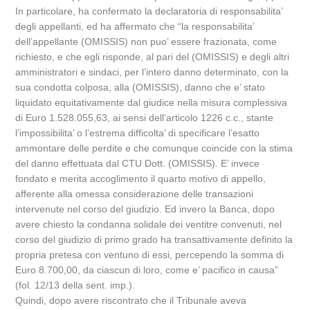
In particolare, ha confermato la declaratoria di responsabilita’
degli appellanti, ed ha affermato che “la responsabilita’
dell’appellante (OMISSIS) non puo’ essere frazionata, come
richiesto, e che egli risponde, al pari del (OMISSIS) e degli altri
amministratori e sindaci, per l’intero danno determinato, con la
sua condotta colposa, alla (OMISSIS), danno che e’ stato
liquidato equitativamente dal giudice nella misura complessiva
di Euro 1.528.055,63, ai sensi dell’articolo 1226 c.c., stante
l’impossibilita’ o l’estrema difficolta’ di specificare l’esatto
ammontare delle perdite e che comunque coincide con la stima
del danno effettuata dal CTU Dott. (OMISSIS). E’ invece
fondato e merita accoglimento il quarto motivo di appello,
afferente alla omessa considerazione delle transazioni
intervenute nel corso del giudizio. Ed invero la Banca, dopo
avere chiesto la condanna solidale dei ventitre convenuti, nel
corso del giudizio di primo grado ha transattivamente definito la
propria pretesa con ventuno di essi, percependo la somma di
Euro 8.700,00, da ciascun di loro, come e’ pacifico in causa”
(fol. 12/13 della sent. imp.).
Quindi, dopo avere riscontrato che il Tribunale aveva