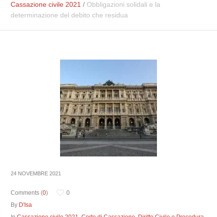
Cassazione civile 2021
/
Obbligazioni solidali e la
determinazione del debito che residua
24 NOVEMBRE 2021
Comments (
0
)
0
By
D'Isa