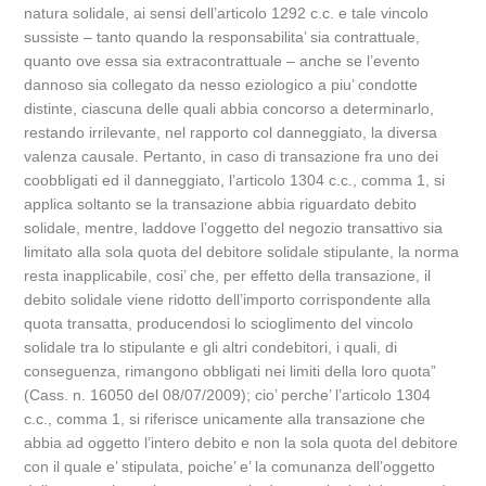
natura solidale, ai sensi dell’articolo 1292 c.c. e tale vincolo
sussiste – tanto quando la responsabilita’ sia contrattuale,
quanto ove essa sia extracontrattuale – anche se l’evento
dannoso sia collegato da nesso eziologico a piu’ condotte
distinte, ciascuna delle quali abbia concorso a determinarlo,
restando irrilevante, nel rapporto col danneggiato, la diversa
valenza causale. Pertanto, in caso di transazione fra uno dei
coobbligati ed il danneggiato, l’articolo 1304 c.c., comma 1, si
applica soltanto se la transazione abbia riguardato debito
solidale, mentre, laddove l’oggetto del negozio transattivo sia
limitato alla sola quota del debitore solidale stipulante, la norma
resta inapplicabile, cosi’ che, per effetto della transazione, il
debito solidale viene ridotto dell’importo corrispondente alla
quota transatta, producendosi lo scioglimento del vincolo
solidale tra lo stipulante e gli altri condebitori, i quali, di
conseguenza, rimangono obbligati nei limiti della loro quota”
(Cass. n. 16050 del 08/07/2009); cio’ perche’ l’articolo 1304
c.c., comma 1, si riferisce unicamente alla transazione che
abbia ad oggetto l’intero debito e non la sola quota del debitore
con il quale e’ stipulata, poiche’ e’ la comunanza dell’oggetto