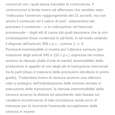
convenuti con i quali aveva transatto la controversia. Il
controricorso si limita invero ad affermare che sarebbe stato
“indiscusso l’avvenuto raggiungimento dei 21 accordi, ma non
anche il contenuto ed il valore di essi”, astenendosi dal
precisare il contenuto – e la collocazione nel fascicolo
processuale – degli atti di causa dai quali desumere che la non
contestazione fosse contenuta in tali limiti, in tal modo violando
il disposto dell’articolo 366 c.p.c., comma 1, n. 6.
Parimenti inammissibile si mostra poi l’ulteriore censura (per
violazione degli articoli 345 e 115 c.p.c.) espressa nel motivo,
avverso la ritenuta (dalla Corte di merito) ammissibilita’ della
produzione in appello di uno degli atti di transazione intervenuti
tra le parti (dopo il maturarsi delle preclusioni istruttorie in primo
grado). Trattandosi invero di censura avverso una ulteriore
ratio a sostegno dell’individuazione delle somme versate in
esecuzione delle transazioni, la ritenuta inammissibilita’ della
censura avverso la distinta ed assorbente ratio basata sul
carattere incontroverso di tale circostanza rende privo di
interesse per la ricorrente l’eventuale accoglimento della
censura in esame.