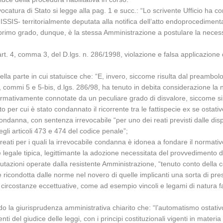
vocatura di Stato si legge alla pag. 1 e succ.: “Lo scrivente Ufficio ha 
ISSIS- territorialmente deputata alla notifica dell’atto endoprocedimental
 di primo grado, dunque, è la stessa Amministrazione a postulare la necess
’art. 4, comma 3, del D.lgs. n. 286/1998, violazione e falsa applicazione 
lla parte in cui statuisce che: “E, invero, siccome risulta dal preambol
 5, commi 5 e 5-bis, d.lgs. 286/98, ha tenuto in debita considerazione la n
rmativamente connotate da un peculiare grado di disvalore, siccome si i
 per cui è stato condannato il ricorrente tra le fattispecie ex se ostative
anna, con sentenza irrevocabile “per uno dei reati previsti dalle disposiz
 degli articoli 473 e 474 del codice penale”;
reati per i quali la irrevocabile condanna è idonea a fondare il normativo
e legale tipica, legittimante la adozione necessitata del provvedimento 
alutazioni operate dalla resistente Amministrazione, “tenuto conto della 
ricondotta dalle norme nel novero di quelle implicanti una sorta di pres
circostanze eccettuative, come ad esempio vincoli e legami di natura fam
do la giurisprudenza amministrativa chiarito che: “l’automatismo ostativo
nti del giudice delle leggi, con i principi costituzionali vigenti in materi