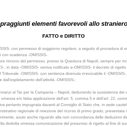
praggiunti elementi favorevoli allo straniero
FATTO e DIRITTO
MISSIS- con permesso di soggiorno regolare, a seguito di procedura di em
ali con scadenza -OMISSIS-.
iore rinnovo del permesso, presso la Questura di Napoli, sempre per mot
S-, in data -OMISSIS- veniva notificato a-OMISSIS- il decreto di rigetto 
ibunale -OMISSIS- con sentenza divenuta irrevocabile il -OMISSIS-, per 
te dall’espletamento dell’attività -OMISSIS-;
anzi al Tar per la Campania – Napoli, deducendo la sussistenza dei vizi 
, omessa e/o falsa applicazione dell’art. 5, comma 5 e dell’art. 22, com
niva pertanto impugnata davanti al Consiglio di Stato che, in sede cau
istrativo regionale di reiezione del ricorso di primo grado, presentata i
irimente, avuto anche riguardo alla non concordanza delle deduzioni dell
lla dedotta omessa comunicazione del preavviso di rigetto al fine di su