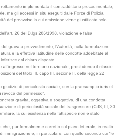
correttamente implementato il contraddittorio procedimentale,
e, ma gli accessi in situ eseguiti dalle Forze di Polizia
ità del preavviso la cui omissione viene giustificata solo
dell’art. 26 del D.lgs 286/1998, violazione e falsa
o del gravato provvedimento, l’Autorità, nella formulazione
atura e la effettiva latitudine delle condotte addebitate al
nferisce dal chiaro disposto:
 all’ingresso nel territorio nazionale, precludendo il rilascio
ioni del titolo III, capo III, sezione II, della legge 22
 giudizio di pericolosità sociale, con la praesumptio iuris et
di revoca del permesso”.
concreta gravità, oggettiva e soggettiva, di una condotta
unzione di pericolosità sociale del trasgressore (CdS, III, 30
iliare, la cui esistenza nella fattispecie non è stato
 che, pur formalmente corretto sul piano letterale, in realtà
a di immigrazione e, in particolare, con quello secondo cui “le