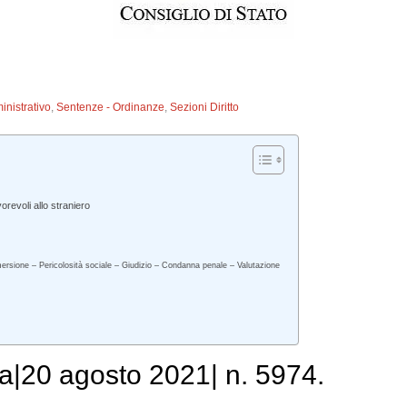
inistrativo
,
Sentenze - Ordinanze
,
Sezioni Diritto
revoli allo straniero
mersione – Pericolosità sociale – Giudizio – Condanna penale – Valutazione
a|20 agosto 2021| n. 5974.