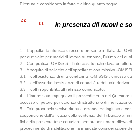
Ritenuto e considerato in fatto e diritto quanto segue.
In presenza dii nuovi e so
1 – L’appellante riferisce di essere presente in Italia da -O
per due volte per motivi di lavoro autonomo, l’ultimo dei qu
2 – Con pratica -OMISSIS-, l’interessato richiedeva un ulter
3 – A seguito di sollecito dell’appellante con missiva -OMISSI
3.1 – dell’esistenza di una condanna -OMISSIS-, emessa dal Tr
3.2 – dell’asserita inesistenza di capacità reddituale derivan
3.3 – dell’irreperibilità all’indirizzo comunicato.
4 – L’interessato impugnava il provvedimento del Questore inn
eccesso di potere per carenza di istruttoria e di motivazione
5 – Tale pronuncia veniva ritenuta erronea ed ingiusta e ve
sospensione dell’efficacia della sentenza del Tribunale ammin
fini della presente fase cautelare sembra assumere rilievo d
procedimento di riabilitazione, la mancata considerazione de