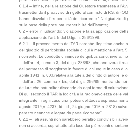
6.1.4 – Infine, nella relazione del Questore trasmessa all’Av
trasmettendo il preavviso di rigetto al comm.to di P.S. di -OM
hanno disvelato l’irreperibilità del ricorrente.” Nel giudizio
sulla base della presunta irreperibilità dell’istante;
6.2 – error in iudicando: violazione e falsa applicazione dell
applicazione dell’art. 5 del D.lgs n. 286/1998.
6.2.1 – Il provvedimento del TAR sarebbe illegittimo anche ne
del giudizio di pericolosità sociale di cui è menzione all’art.
ricorrente. Le condotte criminose de quibus sono, invero, no
– dell’art. 4, comma 3, del d.lgs. 286/98, che annovera il reato
del permesso di soggiorno in favore di chiunque in caso di cond
aprile 1941, n. 633,relativi alla tutela del diritto di autore, e
– dell’art. 26, comma 7-bis, del d.lgs. 286/98, rientrando nei 
de iure che naturaliter discende da ogni forma di valutazion
Di qui secondo il TAR la logicità e la ragionevolezza delle v
integrante in ogni caso una ipotesi delittuosa espressamente 
agosto 2019,n. 4237; Id., id., 24 giugno 2016 n. 2818) salvo 
peraltro neanche allegata da parte ricorrente”.
6.2.2 – Tali assunti non sarebbero peraltro condivisibili aven
non si accorda, soprattutto alla luce dei più recenti orientame