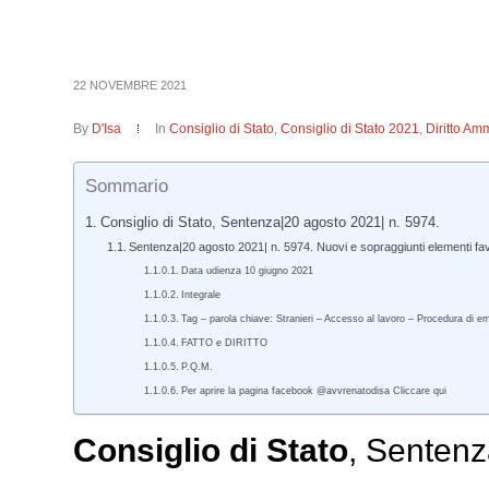
22 NOVEMBRE 2021
By
D'Isa
In
Consiglio di Stato
,
Consiglio di Stato 2021
,
Diritto Amm
Sommario
Consiglio di Stato, Sentenza|20 agosto 2021| n. 5974.
Sentenza|20 agosto 2021| n. 5974. Nuovi e sopraggiunti elementi favo
Data udienza 10 giugno 2021
Integrale
Tag – parola chiave: Stranieri – Accesso al lavoro – Procedura di e
FATTO e DIRITTO
P.Q.M.
Per aprire la pagina facebook @avvrenatodisa Cliccare qui
Consiglio di Stato
, Sentenz