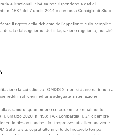
arie e irrazionali, cioè se non rispondono a dati di
tato n. 1637 del 7 aprile 2014 e sentenza Consiglio di Stato
re il rigetto della richiesta dell’appellante sulla semplice
a durata del soggiorno, dell’integrazione raggiunta, nonché
,
abilitazione la cui udienza -OMISSIS- non si è ancora tenuta a
esse redditi sufficienti ed una adeguata sistemazione
i allo straniero, quantomeno se esistenti e formalmente
, I, 6marzo 2020, n. 453; TAR Lombardia, I, 24 dicembre
itenendo rilevanti anche i fatti sopravvenuti all’emanazione
OMISSIS- e sia, soprattutto in virtù del notevole tempo