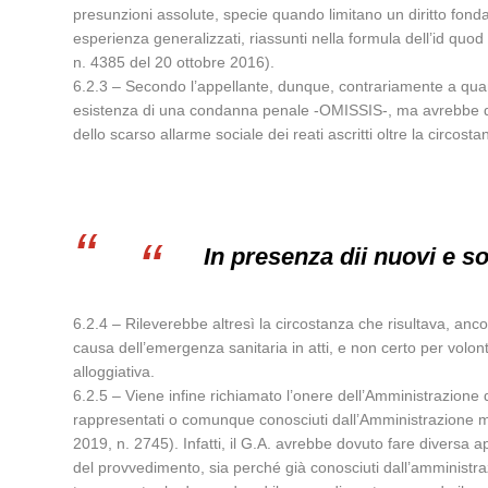
presunzioni assolute, specie quando limitano un diritto fondam
esperienza generalizzati, riassunti nella formula dell’id quo
n. 4385 del 20 ottobre 2016).
6.2.3 – Secondo l’appellante, dunque, contrariamente a quanto
esistenza di una condanna penale -OMISSIS-, ma avrebbe dovu
dello scarso allarme sociale dei reati ascritti oltre la circo
In presenza dii nuovi e so
6.2.4 – Rileverebbe altresì la circostanza che risultava, anco
causa dell’emergenza sanitaria in atti, e non certo per volont
alloggiativa.
6.2.5 – Viene infine richiamato l’onere dell’Amministrazione
rappresentati o comunque conosciuti dall’Amministrazione
2019, n. 2745). Infatti, il G.A. avrebbe dovuto fare diversa a
del provvedimento, sia perché già conosciuti dall’amministraz