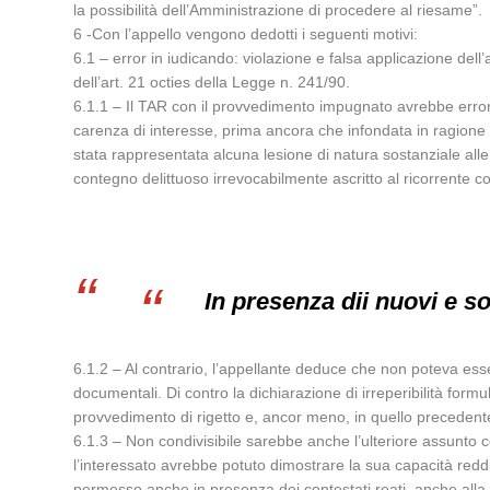
la possibilità dell’Amministrazione di procedere al riesame”.
6 -Con l’appello vengono dedotti i seguenti motivi:
6.1 – error in iudicando: violazione e falsa applicazione dell
dell’art. 21 octies della Legge n. 241/90.
6.1.1 – Il TAR con il provvedimento impugnato avrebbe erron
carenza di interesse, prima ancora che infondata in ragione de
stata rappresentata alcuna lesione di natura sostanziale alle
contegno delittuoso irrevocabilmente ascritto al ricorrente c
In presenza dii nuovi e so
6.1.2 – Al contrario, l’appellante deduce che non poteva esse
documentali. Di contro la dichiarazione di irreperibilità for
provvedimento di rigetto e, ancor meno, in quello precedente 
6.1.3 – Non condivisibile sarebbe anche l’ulteriore assunto c
l’interessato avrebbe potuto dimostrare la sua capacità reddit
permesso anche in presenza dei contestati reati, anche alla l