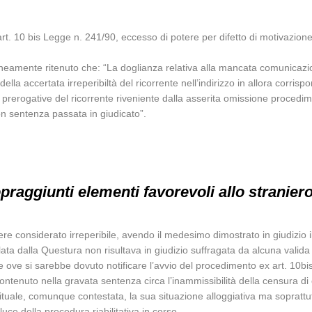
’art. 10 bis Legge n. 241/90, eccesso di potere per difetto di motivazione
eamente ritenuto che: “La doglianza relativa alla mancata comunicazion
lla accertata irreperibiltà del ricorrente nell’indirizzo in allora corri
 prerogative del ricorrente riveniente dalla asserita omissione procedim
on sentenza passata in giudicato”.
praggiunti elementi favorevoli allo straniero
re considerato irreperibile, avendo il medesimo dimostrato in giudizio 
mulata dalla Questura non risultava in giudizio suffragata da alcuna val
ove si sarebbe dovuto notificare l’avvio del procedimento ex art. 10bis 
ontenuto nella gravata sentenza circa l’inammissibilità della censura di 
uale, comunque contestata, la sua situazione alloggiativa ma soprattutto 
uce della procedura riabilitativa in corso.