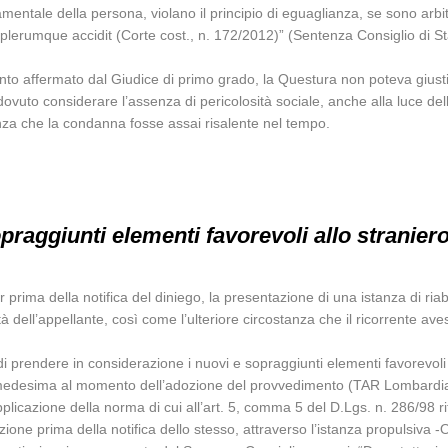
entale della persona, violano il principio di eguaglianza, se sono arbitr
d plerumque accidit (Corte cost., n. 172/2012)” (Sentenza Consiglio di S
 affermato dal Giudice di primo grado, la Questura non poteva giustifica
to considerare l’assenza di pericolosità sociale, anche alla luce dell
stanza che la condanna fosse assai risalente nel tempo.
praggiunti elementi favorevoli allo straniero
r prima della notifica del diniego, la presentazione di una istanza di ri
à dell’appellante, così come l’ulteriore circostanza che il ricorrente av
 di prendere in considerazione i nuovi e sopraggiunti elementi favorevol
 medesima al momento dell’adozione del provvedimento (TAR Lombardia
pplicazione della norma di cui all’art. 5, comma 5 del D.Lgs. n. 286/98 r
ione prima della notifica dello stesso, attraverso l’istanza propulsiva -