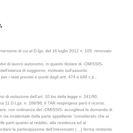
,
ersione di cui al D.lgs. del 16 luglio 2012 n. 109, rinnovato
ivi di lavoro autonomo, in quanto titolare di -OMISSIS-.
dell’istanza di soggiorno, motivato sull’assunto:
i reati previsti e puniti dagli artt. 474 e 648 c.p.,
di violazione dell’art. 10 bis della legge n. 241/90,
ma 11 D.Lgs. n. 286/98. Il TAR respingeva però il ricorso.
telare, con ordinanza del -OMISSIS- accoglieva la domanda di
n via incidentale dalla parte appellante “considerato che ai
e parti quanto al reddito, alla residenza ed al
scitare la partecipazione dell’interessato (…) ferma restando