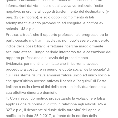
informazioni dai vicini, delle quali aveva verbalizzato l’esito
negativo, in ordine al luogo di trasferimento del destinatario (v.
pag. 12 del ricorso), e solo dopo il compimento di tali
adempimenti avendo provveduto ad eseguire la notifica ex
articolo 143 c.p.c..
Precisa, altresi’, che il rapporto professionale pregresso tra le
parti, cessato molti anni addietro, non puo’ essere considerato
indice della possibilita’ di effettuare ricerche maggiormente
accurate atteso il lungo periodo intercorso tra la cessazione del
rapporto professionale e l’avvio del procedimento.
Evidenzia, parimenti, che il fatto che il ricorrente avesse
proceduto a costituire in pegno le quote sociali della societa’ di
cui il resistente risultava amministratore unico ed unico socio e
che quest’ultimo avesse attivato il servizio “seguimi” di Poste
Italiane a nulla rileva ai fini della corretta individuazione della
sua effettiva dimora o domicilio.
4. Con il secondo motivo, prospettando la violazione e falsa
applicazione di norme di diritto in relazione agli articoli 326 e
327 c.p.c., il ricorrente si duole della tardivita’ dell’appello,
notificato in data 25.9.2017, a fronte della notifica della