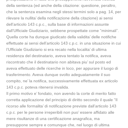
della sentenza (ed anche della citazione: questione, peraltro,
che la sentenza esamina negli stessi termini solo a pag. 14, per
rilevare la nullita’ della notificazione della citazione) ai sensi
dell’articolo 143 c.p.c., sulla base di informazioni assunte
dall’Ufficiale Giudiziario, sebbene prospettate come “minimali”.
Quella corte ha dunque giudicato della validita’ delle notifiche
effettuate ai sensi dell’articolo 143 c.p.c. in una situazione in cui
l’Ufficiale Giudiziario si era recato nella localita’ di ultima
residenza del destinatario, aveva tentato la notifica, aveva
riscontrato che il destinatario non abitava piu’ sul posto ed
aveva effettuato delle ricerche in loco, per appurare il luogo di
trasferimento. Aveva dunque svolto adeguatamente il suo
compito, ne’ la notifica, successivamente effettuata ex articolo
143 c.p.c. poteva ritenersi invalida.
Il primo motivo e’ fondato, non avendo la corte di merito fatto
corretta applicazione del principio di diritto secondo il quale “Il
ricorso alle formalita’ di notificazione previste dall’articolo 143
c.p.c. per le persone irreperibili non puo’ essere affidato alle
mere risultanze di una certificazione anagrafica, ma
presuppone sempre e comunque che, nel luogo di ultima