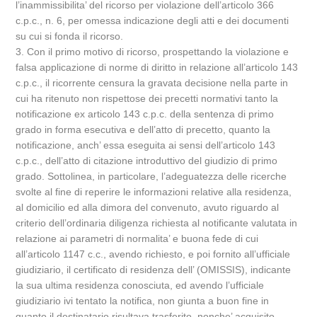
l’inammissibilita’ del ricorso per violazione dell’articolo 366
c.p.c., n. 6, per omessa indicazione degli atti e dei documenti
su cui si fonda il ricorso.
3. Con il primo motivo di ricorso, prospettando la violazione e
falsa applicazione di norme di diritto in relazione all’articolo 143
c.p.c., il ricorrente censura la gravata decisione nella parte in
cui ha ritenuto non rispettose dei precetti normativi tanto la
notificazione ex articolo 143 c.p.c. della sentenza di primo
grado in forma esecutiva e dell’atto di precetto, quanto la
notificazione, anch’ essa eseguita ai sensi dell’articolo 143
c.p.c., dell’atto di citazione introduttivo del giudizio di primo
grado. Sottolinea, in particolare, l’adeguatezza delle ricerche
svolte al fine di reperire le informazioni relative alla residenza,
al domicilio ed alla dimora del convenuto, avuto riguardo al
criterio dell’ordinaria diligenza richiesta al notificante valutata in
relazione ai parametri di normalita’ e buona fede di cui
all’articolo 1147 c.c., avendo richiesto, e poi fornito all’ufficiale
giudiziario, il certificato di residenza dell’ (OMISSIS), indicante
la sua ultima residenza conosciuta, ed avendo l’ufficiale
giudiziario ivi tentato la notifica, non giunta a buon fine in
quanto il destinatario risultava trasferito, nonche’ acquisito