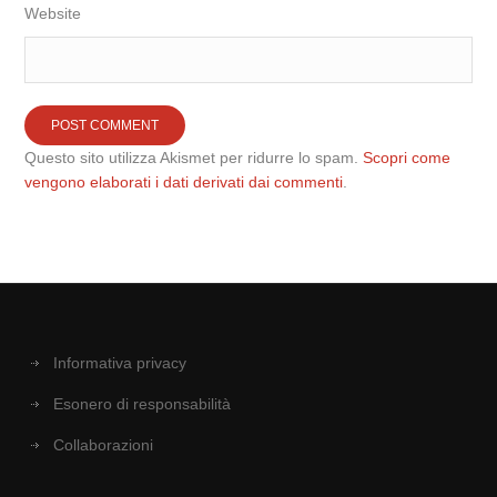
Website
Questo sito utilizza Akismet per ridurre lo spam.
Scopri come
vengono elaborati i dati derivati dai commenti
.
Informativa privacy
Esonero di responsabilità
Collaborazioni