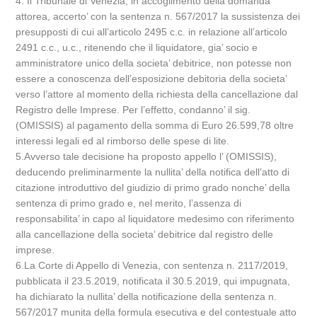
4. Il Tribunale di Venezia, in accoglimento della domanda
attorea, accerto’ con la sentenza n. 567/2017 la sussistenza dei
presupposti di cui all’articolo 2495 c.c. in relazione all’articolo
2491 c.c., u.c., ritenendo che il liquidatore, gia’ socio e
amministratore unico della societa’ debitrice, non potesse non
essere a conoscenza dell’esposizione debitoria della societa’
verso l’attore al momento della richiesta della cancellazione dal
Registro delle Imprese. Per l’effetto, condanno’ il sig.
(OMISSIS) al pagamento della somma di Euro 26.599,78 oltre
interessi legali ed al rimborso delle spese di lite.
5.Avverso tale decisione ha proposto appello l’ (OMISSIS),
deducendo preliminarmente la nullita’ della notifica dell’atto di
citazione introduttivo del giudizio di primo grado nonche’ della
sentenza di primo grado e, nel merito, l’assenza di
responsabilita’ in capo al liquidatore medesimo con riferimento
alla cancellazione della societa’ debitrice dal registro delle
imprese.
6.La Corte di Appello di Venezia, con sentenza n. 2117/2019,
pubblicata il 23.5.2019, notificata il 30.5.2019, qui impugnata,
ha dichiarato la nullita’ della notificazione della sentenza n.
567/2017 munita della formula esecutiva e del contestuale atto