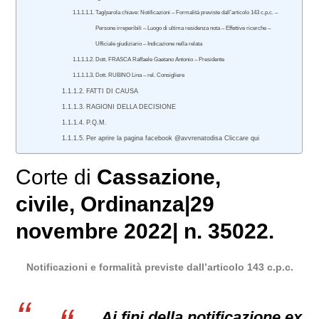
Tag/parola chiave: Notificazioni – Formalità previste dall’articolo 143 c.p.c. –
Persone irreperibili – Luogo di ultima residenza nota – Effettive ricerche –
Ufficiale giudiziario – Indicazione nella relata
Dott. FRASCA Raffaele Gaetano Antonio – Presidente
Dott. RUBINO Lina – rel. Consigliere
FATTI DI CAUSA
RAGIONI DELLA DECISIONE
P.Q.M.
Per aprire la pagina facebook @avvrenatodisa Cliccare qui
Corte di
Cassazione
,
civile
, Ordinanza|29
novembre 2022| n. 35022.
Notificazioni e formalità previste dall’articolo 143 c.p.c.
Ai fini della notificazione ex