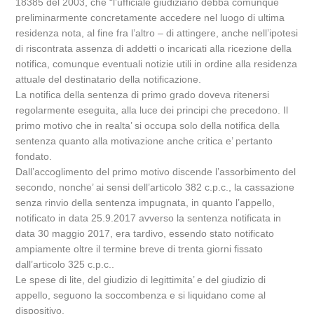
18385 del 2003, che “l’ufficiale giudiziario debba comunque
preliminarmente concretamente accedere nel luogo di ultima
residenza nota, al fine fra l’altro – di attingere, anche nell’ipotesi
di riscontrata assenza di addetti o incaricati alla ricezione della
notifica, comunque eventuali notizie utili in ordine alla residenza
attuale del destinatario della notificazione.
La notifica della sentenza di primo grado doveva ritenersi
regolarmente eseguita, alla luce dei principi che precedono. Il
primo motivo che in realta’ si occupa solo della notifica della
sentenza quanto alla motivazione anche critica e’ pertanto
fondato.
Dall’accoglimento del primo motivo discende l’assorbimento del
secondo, nonche’ ai sensi dell’articolo 382 c.p.c., la cassazione
senza rinvio della sentenza impugnata, in quanto l’appello,
notificato in data 25.9.2017 avverso la sentenza notificata in
data 30 maggio 2017, era tardivo, essendo stato notificato
ampiamente oltre il termine breve di trenta giorni fissato
dall’articolo 325 c.p.c..
Le spese di lite, del giudizio di legittimita’ e del giudizio di
appello, seguono la soccombenza e si liquidano come al
dispositivo.