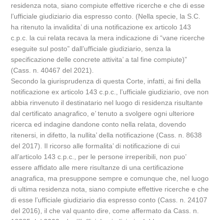
residenza nota, siano compiute effettive ricerche e che di esse
l’ufficiale giudiziario dia espresso conto. (Nella specie, la S.C.
ha ritenuto la invalidita’ di una notificazione ex articolo 143
c.p.c. la cui relata recava la mera indicazione di “vane ricerche
eseguite sul posto” dall’ufficiale giudiziario, senza la
specificazione delle concrete attivita’ a tal fine compiute)”
(Cass. n. 40467 del 2021).
Secondo la giurisprudenza di questa Corte, infatti, ai fini della
notificazione ex articolo 143 c.p.c., l’ufficiale giudiziario, ove non
abbia rinvenuto il destinatario nel luogo di residenza risultante
dal certificato anagrafico, e’ tenuto a svolgere ogni ulteriore
ricerca ed indagine dandone conto nella relata, dovendo
ritenersi, in difetto, la nullita’ della notificazione (Cass. n. 8638
del 2017). Il ricorso alle formalita’ di notificazione di cui
all’articolo 143 c.p.c., per le persone irreperibili, non puo’
essere affidato alle mere risultanze di una certificazione
anagrafica, ma presuppone sempre e comunque che, nel luogo
di ultima residenza nota, siano compiute effettive ricerche e che
di esse l’ufficiale giudiziario dia espresso conto (Cass. n. 24107
del 2016), il che val quanto dire, come affermato da Cass. n.