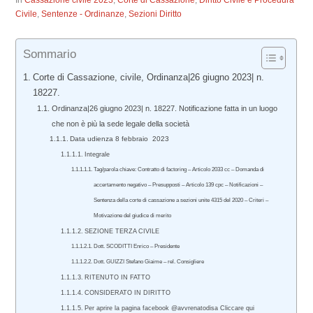
In
Cassazione civile 2023
,
Corte di Cassazione
,
Diritto Civile e Procedura
Civile
,
Sentenze - Ordinanze
,
Sezioni Diritto
Sommario
Corte di Cassazione, civile, Ordinanza|26 giugno 2023| n.
18227.
Ordinanza|26 giugno 2023| n. 18227. Notificazione fatta in un luogo
che non è più la sede legale della società
Data udienza 8 febbraio 2023
Integrale
Tag/parola chiave: Contratto di factoring – Articolo 2033 cc – Domanda di
accertamento negativo – Presupposti – Articolo 139 cpc – Notificazioni –
Sentenza della corte di cassazione a sezioni unite 4315 del 2020 – Criteri –
Motivazione del giudice di merito
SEZIONE TERZA CIVILE
Dott. SCODITTI Enrico – Presidente
Dott. GUIZZI Stefano Giaime – rel. Consigliere
RITENUTO IN FATTO
CONSIDERATO IN DIRITTO
Per aprire la pagina facebook @avvrenatodisa Cliccare qui