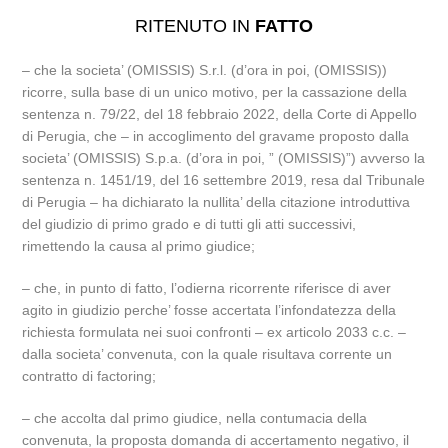
RITENUTO IN
FATTO
– che la societa’ (OMISSIS) S.r.l. (d’ora in poi, (OMISSIS))
ricorre, sulla base di un unico motivo, per la cassazione della
sentenza n. 79/22, del 18 febbraio 2022, della Corte di Appello
di Perugia, che – in accoglimento del gravame proposto dalla
societa’ (OMISSIS) S.p.a. (d’ora in poi, ” (OMISSIS)”) avverso la
sentenza n. 1451/19, del 16 settembre 2019, resa dal Tribunale
di Perugia – ha dichiarato la nullita’ della citazione introduttiva
del giudizio di primo grado e di tutti gli atti successivi,
rimettendo la causa al primo giudice;
– che, in punto di fatto, l’odierna ricorrente riferisce di aver
agito in giudizio perche’ fosse accertata l’infondatezza della
richiesta formulata nei suoi confronti – ex articolo 2033 c.c. –
dalla societa’ convenuta, con la quale risultava corrente un
contratto di factoring;
– che accolta dal primo giudice, nella contumacia della
convenuta, la proposta domanda di accertamento negativo, il