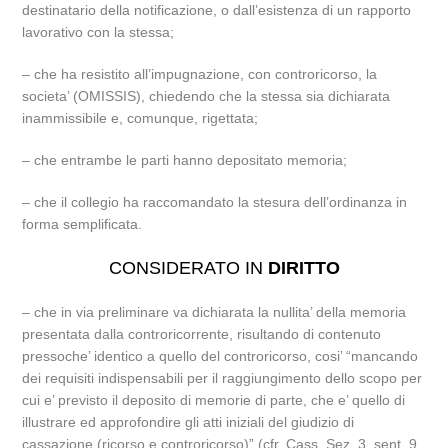
destinatario della notificazione, o dall’esistenza di un rapporto
lavorativo con la stessa;
– che ha resistito all’impugnazione, con controricorso, la
societa’ (OMISSIS), chiedendo che la stessa sia dichiarata
inammissibile e, comunque, rigettata;
– che entrambe le parti hanno depositato memoria;
– che il collegio ha raccomandato la stesura dell’ordinanza in
forma semplificata.
CONSIDERATO IN
DIRITTO
– che in via preliminare va dichiarata la nullita’ della memoria
presentata dalla controricorrente, risultando di contenuto
pressoche’ identico a quello del controricorso, cosi’ “mancando
dei requisiti indispensabili per il raggiungimento dello scopo per
cui e’ previsto il deposito di memorie di parte, che e’ quello di
illustrare ed approfondire gli atti iniziali del giudizio di
cassazione (ricorso e controricorso)” (cfr. Cass. Sez. 3, sent. 9