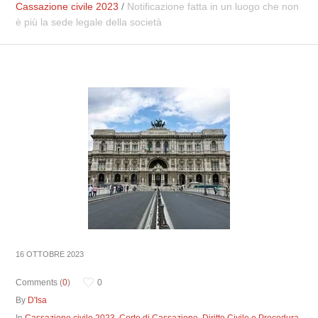
Cassazione civile 2023
/
Notificazione fatta in un luogo che non
è più la sede legale della società
16 OTTOBRE 2023
Comments (
0
)
0
By
D'Isa