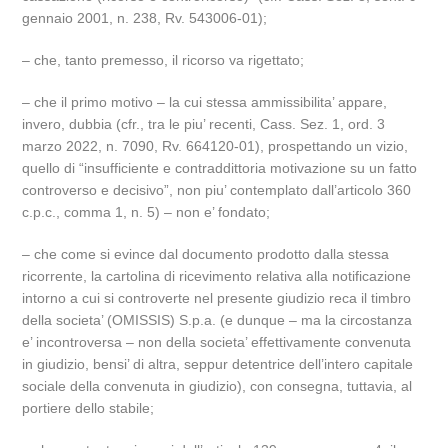
gennaio 2001, n. 238, Rv. 543006-01);
– che, tanto premesso, il ricorso va rigettato;
– che il primo motivo – la cui stessa ammissibilita’ appare,
invero, dubbia (cfr., tra le piu’ recenti, Cass. Sez. 1, ord. 3
marzo 2022, n. 7090, Rv. 664120-01), prospettando un vizio,
quello di “insufficiente e contraddittoria motivazione su un fatto
controverso e decisivo”, non piu’ contemplato dall’articolo 360
c.p.c., comma 1, n. 5) – non e’ fondato;
– che come si evince dal documento prodotto dalla stessa
ricorrente, la cartolina di ricevimento relativa alla notificazione
intorno a cui si controverte nel presente giudizio reca il timbro
della societa’ (OMISSIS) S.p.a. (e dunque – ma la circostanza
e’ incontroversa – non della societa’ effettivamente convenuta
in giudizio, bensi’ di altra, seppur detentrice dell’intero capitale
sociale della convenuta in giudizio), con consegna, tuttavia, al
portiere dello stabile;