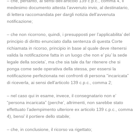
– che, pertanto, ai sensi dell’articolo 139 c.p.c., comma 4, il
medesimo documento attesta l’avvenuto invio, al destinatario,
di lettera raccomandata per dargli notizia dell’avvenuta
notificazione;
– che non ricorrono, quindi, i presupposti per l’applicabilita’ del
principio di diritto enunciato dalla sentenza di questa Corte
richiamata in ricorso, principio in base al quale deve ritenersi
valida la notificazione fatta in un luogo che non e’ piu’ la sede
legale della societa’, ma che sia tale da far ritenere che si
ponga come sede operativa della stessa, per essersi la
notificazione perfezionata nei confronti di persona “incaricata”
di riceverla, ai sensi dell’articolo 139 c.p.c., comma 2;
– nel caso qui in esame, invece, il consegnatario non e’
“persona incaricata” (perche’, altrimenti, non sarebbe stato
effettuato l’adempimento ulteriore ex articolo 139 c.p.c., comma
4), bensi’ il portiere dello stabile;
– che, in conclusione, il ricorso va rigettato;