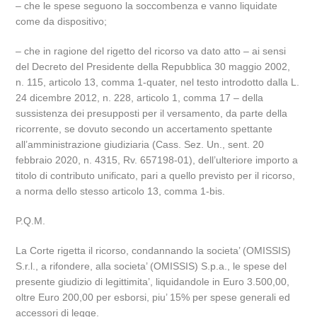
– che le spese seguono la soccombenza e vanno liquidate
come da dispositivo;
– che in ragione del rigetto del ricorso va dato atto – ai sensi
del Decreto del Presidente della Repubblica 30 maggio 2002,
n. 115, articolo 13, comma 1-quater, nel testo introdotto dalla L.
24 dicembre 2012, n. 228, articolo 1, comma 17 – della
sussistenza dei presupposti per il versamento, da parte della
ricorrente, se dovuto secondo un accertamento spettante
all’amministrazione giudiziaria (Cass. Sez. Un., sent. 20
febbraio 2020, n. 4315, Rv. 657198-01), dell’ulteriore importo a
titolo di contributo unificato, pari a quello previsto per il ricorso,
a norma dello stesso articolo 13, comma 1-bis.
P.Q.M.
La Corte rigetta il ricorso, condannando la societa’ (OMISSIS)
S.r.l., a rifondere, alla societa’ (OMISSIS) S.p.a., le spese del
presente giudizio di legittimita’, liquidandole in Euro 3.500,00,
oltre Euro 200,00 per esborsi, piu’ 15% per spese generali ed
accessori di legge.