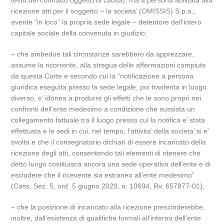
testo del contratto oggetto di causa), ma a persona abilitata alla
ricezione atti per il soggetto – la societa’ (OMISSIS) S.p.a.,
avente “in loco” la propria sede legale – detentore dell’intero
capitale sociale della convenuta in giudizio;
– che ambedue tali circostanze sarebbero da apprezzare,
assume la ricorrente, alla stregua delle affermazioni compiute
da questa Corte e secondo cui la “notificazione a persona
giuridica eseguita presso la sede legale, poi trasferita in luogo
diverso, e’ idonea a produrre gli effetti che le sono propri nei
confronti dell’ente medesimo a condizione che sussista un
collegamento fattuale tra il luogo presso cui la notifica e’ stata
effettuata e le sedi in cui, nel tempo, l’attivita’ della societa’ si e’
svolta e che il consegnatario dichiari di essere incaricato della
ricezione degli atti, consentendo tali elementi di ritenere che
detto luogo costituisca ancora una sede operativa dell’ente e di
escludere che il ricevente sia estraneo all’ente medesimo”
(Cass. Sez. 5, ord. 5 giugno 2020, n. 10694, Rv. 657877-01);
– che la posizione di incaricato alla ricezione prescinderebbe,
inoltre, dall’esistenza di qualifiche formali all’interno dell’ente