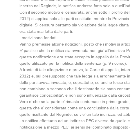
inserito nel Reginde, la notifica andasse fatta solo a quell’in
Con il secondo motivo e’ censurata, anche sotto il profilo dell
2012) si applica solo alle parti costituite, mentre la Provin
digitale. Si censura pertanto sia violazione della legge citata
era stata mai fatta dalle parti.
I motivi sono fondati.
Vanno premesse alcune notazioni, posto che i motivi si arti
E’ pacifico che la notifica sia avvenuta non gia’ all’indirizzo P
questa notificazione era stata eccepita in appello dalla Prov
quello utilizzato per la notifica della sentenza (p. 9 ricorso).
A fronte di tale allegazione e prova, la Corte di appello, in
2012) e, sul presupposto che tale legge sia erroneamente invoc
delle parti aveva invocato, e, soprattutto, se anche fosse st
non cambiano a seconda che il destinatario sia stato contumac
garantisce conoscibilita’, e non sono influenzate dalla circ
Vero e’ che se la parte e’ rimasta contumace in primo grado, 
questa che e’ considerata come una conclusione dalla corte di
quello risultante dal Reginde, se v’e’ un tale indirizzo, ed ab
La notifica effettuata ad un indirizzo PEC diverso da quello 
notificazione a mezzo PEC, ai sensi del combinato disposto de