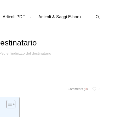
Articoli PDF
Articoli & Saggi E-book
estinatario
ec e l’indirizzo del destinatario
Comments (
0
)
0