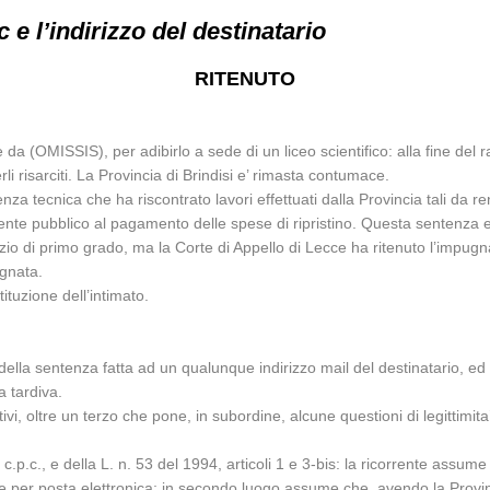
e l’indirizzo del destinatario
RITENUTO
da (OMISSIS), per adibirlo a sede di un liceo scientifico: alla fine del ra
rli risarciti. La Provincia di Brindisi e’ rimasta contumace.
enza tecnica che ha riscontrato lavori effettuati dalla Provincia tali da 
nte pubblico al pagamento delle spese di ripristino. Questa sentenza e’
io di primo grado, ma la Corte di Appello di Lecce ha ritenuto l’impugnaz
ugnata.
tituzione dell’intimato.
 della sentenza fatta ad un qualunque indirizzo mail del destinatario, ed 
a tardiva.
vi, oltre un terzo che pone, in subordine, alcune questioni di legittimita’
 c.p.c., e della L. n. 53 del 1994, articoli 1 e 3-bis: la ricorrente assu
re per posta elettronica; in secondo luogo assume che, avendo la Provinci