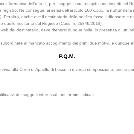
 informatica dell’atto e’, per i soggetti i cui recapiti sono inseriti nel Re
 registro. Ne consegue, ai sensi dell’articolo 160 c.p.c., la nullita’ della
. Peraltro, anche ove il destinatario della notifica fosse il difensore e n
e quello risultante dal Reginde (Cass. n. 25948/2018).
o web del destinatario, deve ritenersi dunque nulla, in presenza di un indi
ale subordinate al mancato accoglimento dei primi due motivi, e dunque e’
P.Q.M.
rinvia alla Corte di Appello di Lecce in diversa composizione, anche pe
ificativi dei soggetti interessati nei termini indicati.