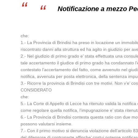
Notificazione a mezzo Pec 
che:
1.- La Provincia di Brindisi ha preso in locazione un immobile 
riscontrato danni alla struttura ed ha agito in giudizio per ave
2.- Nel giudizio di primo grado e’ stata effettuata una consul
tale accertamento il giudice di primo grado ha condannato l’e
contestato l’accertamento del fatto, come avvenuto nel giudiz
notifica, avvenuta per posta elettronica, della sentenza imp
3.- Ricorre la provincia di Brindisi con tre motivi. Non v’e’ cos
CONSIDERATO
che:
5.- La Corte di Appello di Lecce ha ritenuto valida la notifica
come regolare quella notifica, l’impugnazione e’ stata ritenut
6.- La Provincia di Brindisi contesta questa ratio con due moti
possono valutarsi insieme.
7.- Con il primo motivo si denuncia violazione dell’articolo 83
del difensore di controparte affinche’ costui potesse notifica