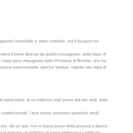
pporto l’immobile e’ stato restituito, ma il locatore ha
rendere il bene diverso da quello consegnato; sulla base di
 stata pero’ impugnata dalla Provincia di Brindisi, che ha
ione inammissibile, perche’ tardiva, rispetto alla data di
in particolare, di un indirizzo mail preso dal sito web: data
 costituzionale. I due motivi, ponendo questioni simili,
me che, da un lato, non vi fosse prova della procura a favore
a indicato un indirizzo di posta elettronica certificata