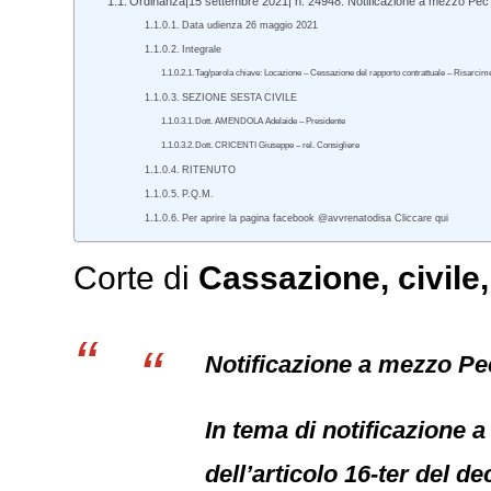
Ordinanza|15 settembre 2021| n. 24948. Notificazione a mezzo Pec e l
Data udienza 26 maggio 2021
Integrale
Tag/parola chiave: Locazione – Cessazione del rapporto contrattuale – Risarcimen
SEZIONE SESTA CIVILE
Dott. AMENDOLA Adelaide – Presidente
Dott. CRICENTI Giuseppe – rel. Consigliere
RITENUTO
P.Q.M.
Per aprire la pagina facebook @avvrenatodisa Cliccare qui
Corte di
Cassazione,
civile
Notificazione a mezzo Pec 
In tema di notificazione a
dell’articolo 16-ter del d