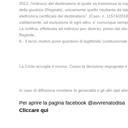
2012, l’indirizzo del destinatario al quale va trasmessa la copia
della giustizia (Reginde), unicamente quello risultante da tale
elettronica certificata del destinatario”. (Cass. n. 11574/2018)
validamente, ad esclusione di ogni altro, e’ comunque sempr
La notifica, effettuata ad indirizzo pec diverso, preso dal sit
Reginde.
8.- Il terzo motivo pone questioni di legittimita’ costituzion
La Corte accoglie il ricorso. Cassa la decisione impugnata e 
In caso di diffusione omettere le generalità e gli altri dati ident
Per aprire la pagina facebook @avvrenatodisa
Cliccare qui