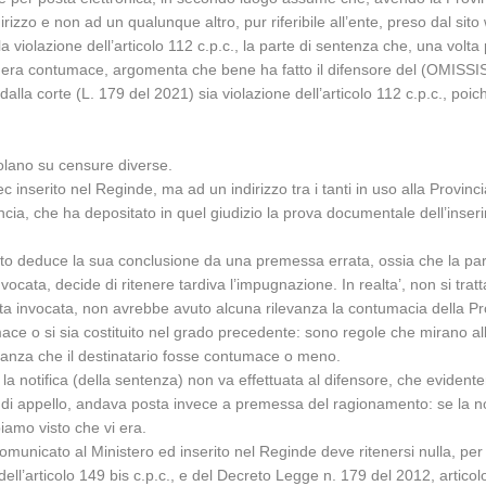
dirizzo e non ad un qualunque altro, pur riferibile all’ente, preso dal sito
a violazione dell’articolo 112 c.p.c., la parte di sentenza che, una volta
cia era contumace, argomenta che bene ha fatto il difensore del (OMISSIS)
 dalla corte (L. 179 del 2021) sia violazione dell’articolo 112 c.p.c., poic
colano su censure diverse.
ec inserito nel Reginde, ma ad un indirizzo tra i tanti in uso alla Provincia
incia, che ha depositato in quel giudizio la prova documentale dell’inse
tanto deduce la sua conclusione da una premessa errata, ossia che la part
ata, decide di ritenere tardiva l’impugnazione. In realta’, non si tratta
ata invocata, non avrebbe avuto alcuna rilevanza la contumacia della Pr
e o si sia costituito nel grado precedente: sono regole che mirano alla 
ostanza che il destinatario fosse contumace o meno.
la notifica (della sentenza) non va effettuata al difensore, che evidente
 appello, andava posta invece a premessa del ragionamento: se la notific
biamo visto che vi era.
comunicato al Ministero ed inserito nel Reginde deve ritenersi nulla, p
ll’articolo 149 bis c.p.c., e del Decreto Legge n. 179 del 2012, articolo