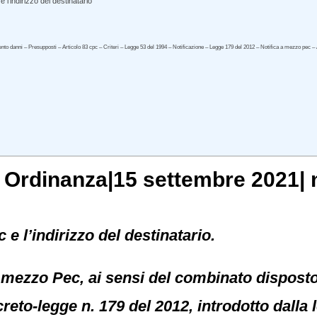
’indirizzo del destinatario
to danni – Presupposti – Articolo 83 cpc – Criteri – Legge 53 del 1994 – Notificazione – Legge 179 del 2012 – Notifica a mezzo pec – 
, Ordinanza|15 settembre 2021| 
e l’indirizzo del destinatario.
 mezzo Pec, ai sensi del combinato disposto d
ecreto-legge n. 179 del 2012, introdotto dalla