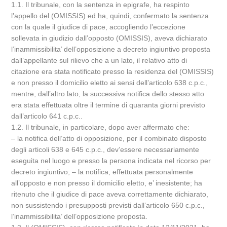
1.1. Il tribunale, con la sentenza in epigrafe, ha respinto
l’appello del (OMISSIS) ed ha, quindi, confermato la sentenza
con la quale il giudice di pace, accogliendo l’eccezione
sollevata in giudizio dall’opposto (OMISSIS), aveva dichiarato
l’inammissibilita’ dell’opposizione a decreto ingiuntivo proposta
dall’appellante sul rilievo che a un lato, il relativo atto di
citazione era stata notificato presso la residenza del (OMISSIS)
e non presso il domicilio eletto ai sensi dell’articolo 638 c.p.c.,
mentre, dall’altro lato, la successiva notifica dello stesso atto
era stata effettuata oltre il termine di quaranta giorni previsto
dall’articolo 641 c.p.c..
1.2. Il tribunale, in particolare, dopo aver affermato che:
– la notifica dell’atto di opposizione, per il combinato disposto
degli articoli 638 e 645 c.p.c., dev’essere necessariamente
eseguita nel luogo e presso la persona indicata nel ricorso per
decreto ingiuntivo; – la notifica, effettuata personalmente
all’opposto e non presso il domicilio eletto, e’ inesistente; ha
ritenuto che il giudice di pace aveva correttamente dichiarato,
non sussistendo i presupposti previsti dall’articolo 650 c.p.c.,
l’inammissibilita’ dell’opposizione proposta.