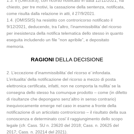
1.3. Il (OMISSIS), con ricorso notificato in data 12/11/2021, ha
chiesto, per tre motivi, la cassazione della sentenza, notificata,
come risulta dalla relazione in atti, il 27/9/2021.
1.4. (OMISSIS) ha resistito con controricorso notificato il
9/12/2021, deducendo, tra l’altro, l’inammissibilita’ del ricorso
per inesistenza della notifica telematica dello stesso in quanto
eseguita includendo un file “non apribile”, e depositato
memoria.
RAGIONI
DELLA DECISIONE
2. L’eccezione d’inammissibilita’ del ricorso e’ infondata.
L’irritualita’ della notificazione del ricorso a mezzo di posta
elettronica certificata, infatti, non ne comporta la nullita’ se la
consegna dello stesso ha comunque prodotto – come (in difetto
di risultanze che depongano senz’altro in senso contrario)
inequivocamente emerge nel caso in esame a fronte della
notificazione di un articolato controricorso – il risultato della sua
conoscenza e determinato cosi’ il raggiungimento dello scopo
legale (cfr. Cass. SU n. 23620 del 2018; Cass. n. 20625 del
2017; Cass. n. 20214 del 2021).