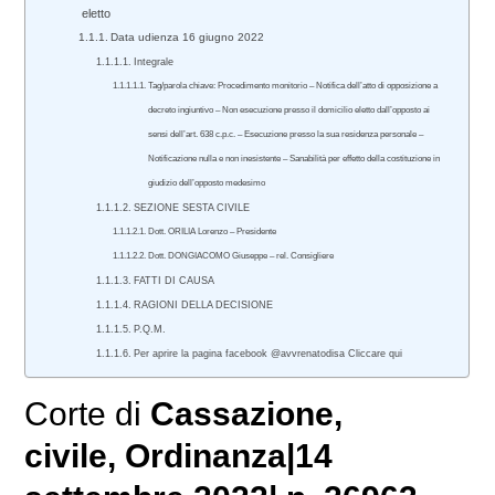
eletto
Data udienza 16 giugno 2022
Integrale
Tag/parola chiave: Procedimento monitorio – Notifica dell’atto di opposizione a
decreto ingiuntivo – Non esecuzione presso il domicilio eletto dall’opposto ai
sensi dell’art. 638 c.p.c. – Esecuzione presso la sua residenza personale –
Notificazione nulla e non inesistente – Sanabilità per effetto della costituzione in
giudizio dell’opposto medesimo
SEZIONE SESTA CIVILE
Dott. ORILIA Lorenzo – Presidente
Dott. DONGIACOMO Giuseppe – rel. Consigliere
FATTI DI CAUSA
RAGIONI DELLA DECISIONE
P.Q.M.
Per aprire la pagina facebook @avvrenatodisa Cliccare qui
Corte di
Cassazione
,
civile
, Ordinanza|14