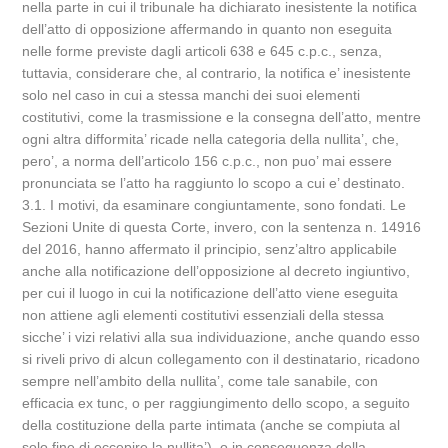
nella parte in cui il tribunale ha dichiarato inesistente la notifica
dell’atto di opposizione affermando in quanto non eseguita
nelle forme previste dagli articoli 638 e 645 c.p.c., senza,
tuttavia, considerare che, al contrario, la notifica e’ inesistente
solo nel caso in cui a stessa manchi dei suoi elementi
costitutivi, come la trasmissione e la consegna dell’atto, mentre
ogni altra difformita’ ricade nella categoria della nullita’, che,
pero’, a norma dell’articolo 156 c.p.c., non puo’ mai essere
pronunciata se l’atto ha raggiunto lo scopo a cui e’ destinato.
3.1. I motivi, da esaminare congiuntamente, sono fondati. Le
Sezioni Unite di questa Corte, invero, con la sentenza n. 14916
del 2016, hanno affermato il principio, senz’altro applicabile
anche alla notificazione dell’opposizione al decreto ingiuntivo,
per cui il luogo in cui la notificazione dell’atto viene eseguita
non attiene agli elementi costitutivi essenziali della stessa
sicche’ i vizi relativi alla sua individuazione, anche quando esso
si riveli privo di alcun collegamento con il destinatario, ricadono
sempre nell’ambito della nullita’, come tale sanabile, con
efficacia ex tunc, o per raggiungimento dello scopo, a seguito
della costituzione della parte intimata (anche se compiuta al
solo fine di eccepire la nullita’), o in conseguenza della