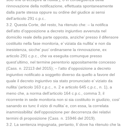
rinnovazione della notificazione, effettuata spontaneamente
dalla parte stessa oppure su ordine del giudice ai sensi
dell’articolo 291 c.p.c..
3.2. Questa Corte, del resto, ha ritenuto che: – la notifica
dell’atto d’opposizione a decreto ingiuntivo avvenuta nel
domicilio reale della parte opposta, anziche’ presso il difensore
costituito nella fase monitoria, e’ viziata da nullita’ e non da
inesistenza, sicche’ puo’ ordinarsene la rinnovazione, ex
articolo 291 c.p.c., che va eseguita comunque presso
quest’ultimo, nel termine perentorio appositamente concesso
(Cass. n. 22113 del 2015); – l’atto d’opposizione a decreto
ingiuntivo notificato a soggetto diverso da quello a favore del
quale il decreto ingiuntivo sia stato pronunciato e’ viziato da
nullita’ (articolo 163 c.p.c., n. 2 e articolo 645 c.p.c., n. 1), a
meno che, a norma dell’articolo 164 c.p.c., comma 3, il
ricorrente in sede monitoria non si sia costituito in giudizio, cosi’
sanando ex tunc il vizio di nullita’ e, con essa, la correlata
inammissibilita’ dell’opposizione per decorrenza dei relativi
termini di proposizione (Cass. n. 15946 del 2019).
3.2. La sentenza impugnata, pertanto, li’ dove ha ritenuto che la