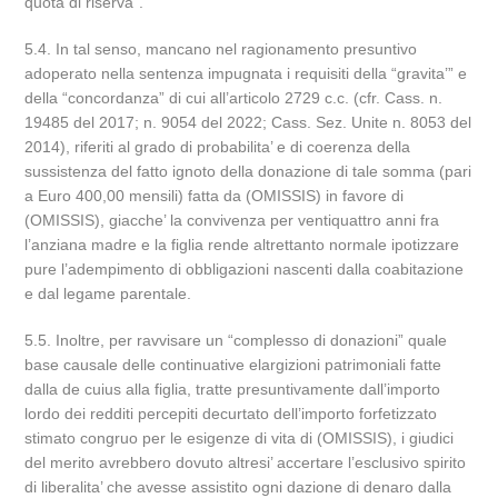
quota di riserva”.
5.4. In tal senso, mancano nel ragionamento presuntivo
adoperato nella sentenza impugnata i requisiti della “gravita’” e
della “concordanza” di cui all’articolo 2729 c.c. (cfr. Cass. n.
19485 del 2017; n. 9054 del 2022; Cass. Sez. Unite n. 8053 del
2014), riferiti al grado di probabilita’ e di coerenza della
sussistenza del fatto ignoto della donazione di tale somma (pari
a Euro 400,00 mensili) fatta da (OMISSIS) in favore di
(OMISSIS), giacche’ la convivenza per ventiquattro anni fra
l’anziana madre e la figlia rende altrettanto normale ipotizzare
pure l’adempimento di obbligazioni nascenti dalla coabitazione
e dal legame parentale.
5.5. Inoltre, per ravvisare un “complesso di donazioni” quale
base causale delle continuative elargizioni patrimoniali fatte
dalla de cuius alla figlia, tratte presuntivamente dall’importo
lordo dei redditi percepiti decurtato dell’importo forfetizzato
stimato congruo per le esigenze di vita di (OMISSIS), i giudici
del merito avrebbero dovuto altresi’ accertare l’esclusivo spirito
di liberalita’ che avesse assistito ogni dazione di denaro dalla