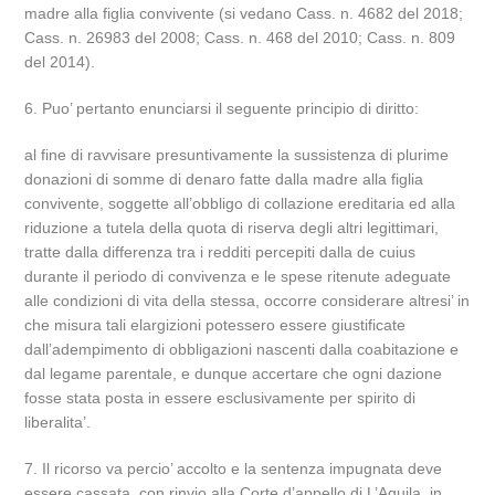
madre alla figlia convivente (si vedano Cass. n. 4682 del 2018;
Cass. n. 26983 del 2008; Cass. n. 468 del 2010; Cass. n. 809
del 2014).
6. Puo’ pertanto enunciarsi il seguente principio di diritto:
al fine di ravvisare presuntivamente la sussistenza di plurime
donazioni di somme di denaro fatte dalla madre alla figlia
convivente, soggette all’obbligo di collazione ereditaria ed alla
riduzione a tutela della quota di riserva degli altri legittimari,
tratte dalla differenza tra i redditi percepiti dalla de cuius
durante il periodo di convivenza e le spese ritenute adeguate
alle condizioni di vita della stessa, occorre considerare altresi’ in
che misura tali elargizioni potessero essere giustificate
dall’adempimento di obbligazioni nascenti dalla coabitazione e
dal legame parentale, e dunque accertare che ogni dazione
fosse stata posta in essere esclusivamente per spirito di
liberalita’.
7. Il ricorso va percio’ accolto e la sentenza impugnata deve
essere cassata, con rinvio alla Corte d’appello di L’Aquila, in