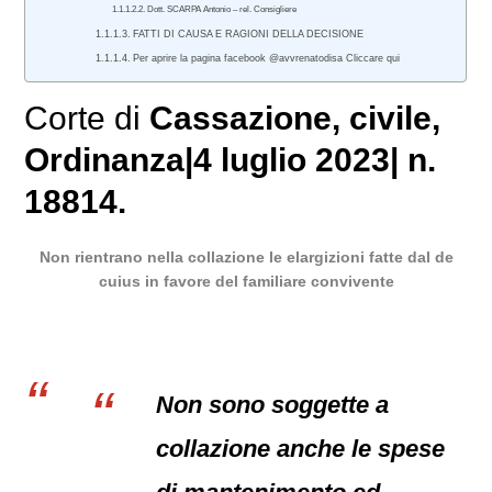
Dott. SCARPA Antonio – rel. Consigliere
FATTI DI CAUSA E RAGIONI DELLA DECISIONE
Per aprire la pagina facebook @avvrenatodisa Cliccare qui
Corte di
Cassazione
,
civile
,
Ordinanza
|
4 luglio 2023
|
n.
18814.
Non rientrano nella collazione le elargizioni fatte dal de
cuius in favore del familiare convivente
Non sono soggette a
collazione anche le spese