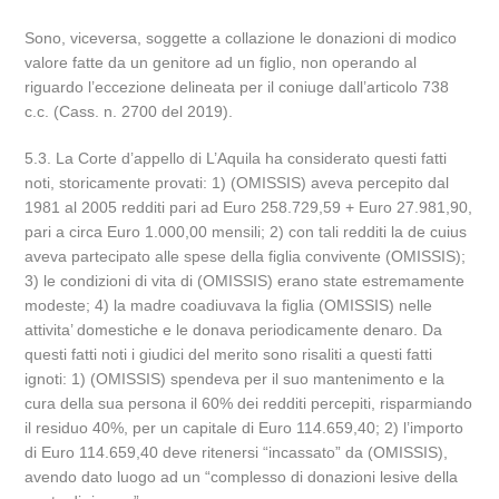
Sono, viceversa, soggette a collazione le donazioni di modico
valore fatte da un genitore ad un figlio, non operando al
riguardo l’eccezione delineata per il coniuge dall’articolo 738
c.c. (Cass. n. 2700 del 2019).
5.3. La Corte d’appello di L’Aquila ha considerato questi fatti
noti, storicamente provati: 1) (OMISSIS) aveva percepito dal
1981 al 2005 redditi pari ad Euro 258.729,59 + Euro 27.981,90,
pari a circa Euro 1.000,00 mensili; 2) con tali redditi la de cuius
aveva partecipato alle spese della figlia convivente (OMISSIS);
3) le condizioni di vita di (OMISSIS) erano state estremamente
modeste; 4) la madre coadiuvava la figlia (OMISSIS) nelle
attivita’ domestiche e le donava periodicamente denaro. Da
questi fatti noti i giudici del merito sono risaliti a questi fatti
ignoti: 1) (OMISSIS) spendeva per il suo mantenimento e la
cura della sua persona il 60% dei redditi percepiti, risparmiando
il residuo 40%, per un capitale di Euro 114.659,40; 2) l’importo
di Euro 114.659,40 deve ritenersi “incassato” da (OMISSIS),
avendo dato luogo ad un “complesso di donazioni lesive della