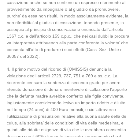
cassazione anche se non contiene un espresso riferimento al
provvedimento da impugnare o al giudizio da promuovere,
purche’ da essa non risulti, in modo assolutamente evidente, la
non riferibilita’ al giudizio di cassazione, tenendo presente, in
ossequio al principio di conservazione enunciato dall’articolo
1367 c.c. e dall’articolo 159 c.p.c., che nei casi dubbi la procura
va interpretata attribuendo alla parte conferente la volonta’ che
consenta all’atto di produrre i suoi effetti (Cass. Sez. Unite n.
36057 del 2022).
4. Il primo motivo del ricorso di (OMISSIS) denuncia la
violazione degli articoli 2729, 737, 751 e 769 e ss. c.c. La
ricorrente censura la sentenza di secondo grado per avere
ritenuto donazione di denaro meritevole di collazione l’apporto
che la defunta madre avrebbe conferito alla figlia convivente,
ingiustamente considerando lesivo un importo ridotto e diluito
nel tempo (24 anni) di 400 Euro mensili; e cio’ attraverso
l’utilizzazione di presunzioni relative alla buona salute della de
cuius, alla sobrieta’ delle condizioni di vita della medesima, e
quindi alle ridotte esigenze di vita che le avrebbero consentito
di vivere con il 60% di quanto incassato, presumendo che il