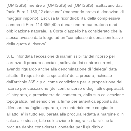
(OMISSIS), mentre a (OMISSIS) ed (OMISSIS) risultavano dati
“solo Euro 1.136,22 ciascuno” (mancando prova di donazioni di
maggior importo). Esclusa la riconducibilita’ della complessiva
somma di Euro 114.659,40 a donazione remuneratoria o ad
obbligazione naturale, la Corte d’appello ha considerato che la
stessa avesse dato luogo ad un “complesso di donazioni lesive
della quota di riserva”.
3. E’ infondata l’eccezione di inammissibilita’ del ricorso per
carenza di procura speciale, sollevata dai controricorrenti,
avendo riguardo anche alla denominazione di “delega” data
all’atto. Il requisito della specialita’ della procura, richiesto
dall’articolo 365 c.p.c. come condizione per la proposizione del
ricorso per cassazione (del controricorso e degli atti equiparati),
e’ integrato, a prescindere dal contenuto, dalla sua collocazione
topografica, nel senso che la firma per autentica apposta dal
difensore su foglio separato, ma materialmente congiunto
all’atto, e’ in tutto equiparata alla procura redatta a margine o in
calce allo stesso; tale collocazione topografica fa si’ che la
procura debba considerarsi conferita per il giudizio di