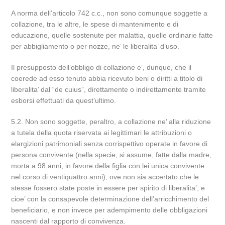
A norma dell’articolo 742 c.c., non sono comunque soggette a
collazione, tra le altre, le spese di mantenimento e di
educazione, quelle sostenute per malattia, quelle ordinarie fatte
per abbigliamento o per nozze, ne’ le liberalita’ d’uso.
Il presupposto dell’obbligo di collazione e’, dunque, che il
coerede ad esso tenuto abbia ricevuto beni o diritti a titolo di
liberalita’ dal “de cuius”, direttamente o indirettamente tramite
esborsi effettuati da quest’ultimo.
5.2. Non sono soggette, peraltro, a collazione ne’ alla riduzione
a tutela della quota riservata ai legittimari le attribuzioni o
elargizioni patrimoniali senza corrispettivo operate in favore di
persona convivente (nella specie, si assume, fatte dalla madre,
morta a 98 anni, in favore della figlia con lei unica convivente
nel corso di ventiquattro anni), ove non sia accertato che le
stesse fossero state poste in essere per spirito di liberalita’, e
cioe’ con la consapevole determinazione dell’arricchimento del
beneficiario, e non invece per adempimento delle obbligazioni
nascenti dal rapporto di convivenza.