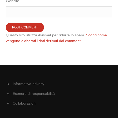
Website
Questo sito utilizza Akismet per ridurre lo spam.
Scopri come
vengono elaborati i dati derivati dai commenti
.
Informativa privacy
Esonero di responsabilità
Collaborazioni