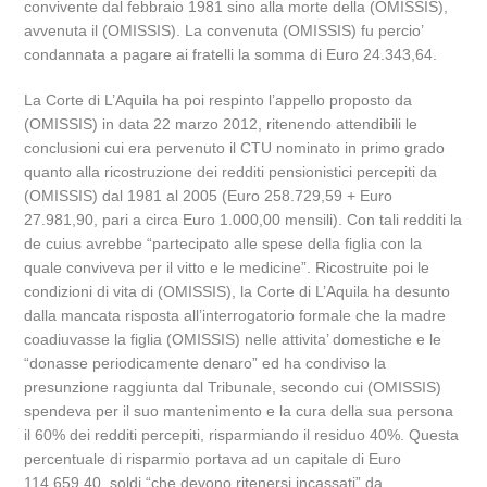
convivente dal febbraio 1981 sino alla morte della (OMISSIS),
avvenuta il (OMISSIS). La convenuta (OMISSIS) fu percio’
condannata a pagare ai fratelli la somma di Euro 24.343,64.
La Corte di L’Aquila ha poi respinto l’appello proposto da
(OMISSIS) in data 22 marzo 2012, ritenendo attendibili le
conclusioni cui era pervenuto il CTU nominato in primo grado
quanto alla ricostruzione dei redditi pensionistici percepiti da
(OMISSIS) dal 1981 al 2005 (Euro 258.729,59 + Euro
27.981,90, pari a circa Euro 1.000,00 mensili). Con tali redditi la
de cuius avrebbe “partecipato alle spese della figlia con la
quale conviveva per il vitto e le medicine”. Ricostruite poi le
condizioni di vita di (OMISSIS), la Corte di L’Aquila ha desunto
dalla mancata risposta all’interrogatorio formale che la madre
coadiuvasse la figlia (OMISSIS) nelle attivita’ domestiche e le
“donasse periodicamente denaro” ed ha condiviso la
presunzione raggiunta dal Tribunale, secondo cui (OMISSIS)
spendeva per il suo mantenimento e la cura della sua persona
il 60% dei redditi percepiti, risparmiando il residuo 40%. Questa
percentuale di risparmio portava ad un capitale di Euro
114.659,40, soldi “che devono ritenersi incassati” da