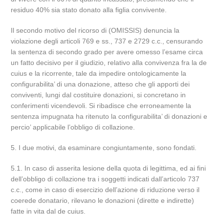
residuo 40% sia stato donato alla figlia convivente.
Il secondo motivo del ricorso di (OMISSIS) denuncia la
violazione degli articoli 769 e ss., 737 e 2729 c.c., censurando
la sentenza di secondo grado per avere omesso l’esame circa
un fatto decisivo per il giudizio, relativo alla convivenza fra la de
cuius e la ricorrente, tale da impedire ontologicamente la
configurabilita’ di una donazione, atteso che gli apporti dei
conviventi, lungi dal costituire donazioni, si concretano in
conferimenti vicendevoli. Si ribadisce che erroneamente la
sentenza impugnata ha ritenuto la configurabilita’ di donazioni e
percio’ applicabile l’obbligo di collazione.
5. I due motivi, da esaminare congiuntamente, sono fondati.
5.1. In caso di asserita lesione della quota di legittima, ed ai fini
dell’obbligo di collazione tra i soggetti indicati dall’articolo 737
c.c., come in caso di esercizio dell’azione di riduzione verso il
coerede donatario, rilevano le donazioni (dirette e indirette)
fatte in vita dal de cuius.