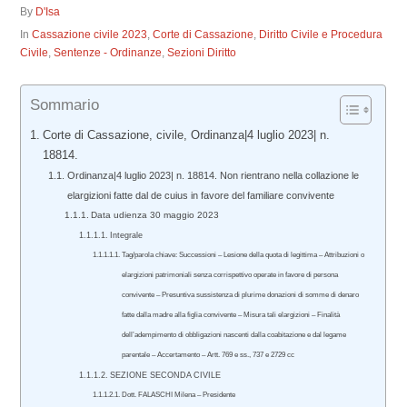
By
D'Isa
In
Cassazione civile 2023
,
Corte di Cassazione
,
Diritto Civile e Procedura
Civile
,
Sentenze - Ordinanze
,
Sezioni Diritto
Sommario
Corte di Cassazione, civile, Ordinanza|4 luglio 2023| n.
18814.
Ordinanza|4 luglio 2023| n. 18814. Non rientrano nella collazione le
elargizioni fatte dal de cuius in favore del familiare convivente
Data udienza 30 maggio 2023
Integrale
Tag/parola chiave: Successioni – Lesione della quota di legittima – Attribuzioni o
elargizioni patrimoniali senza corrispettivo operate in favore di persona
convivente – Presuntiva sussistenza di plurime donazioni di somme di denaro
fatte dalla madre alla figlia convivente – Misura tali elargizioni – Finalità
dell’adempimento di obbligazioni nascenti dalla coabitazione e dal legame
parentale – Accertamento – Artt. 769 e ss., 737 e 2729 cc
SEZIONE SECONDA CIVILE
Dott. FALASCHI Milena – Presidente