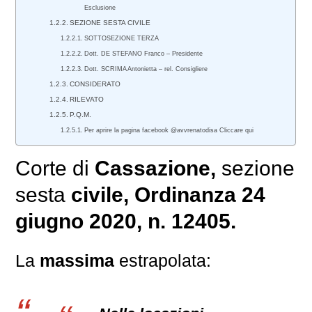
Esclusione
SEZIONE SESTA CIVILE
SOTTOSEZIONE TERZA
Dott. DE STEFANO Franco – Presidente
Dott. SCRIMA Antonietta – rel. Consigliere
CONSIDERATO
RILEVATO
P.Q.M.
Per aprire la pagina facebook @avvrenatodisa Cliccare qui
Corte di
Cassazione,
sezione
sesta
civile
, Ordinanza 24
giugno 2020, n. 12405.
La
massima
estrapolata: