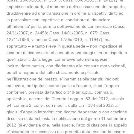
(Cass. 13/06/2018, n. 15373; Cass. 30/09/2019, n. 24221) ne’
impedisce alle parti, al momento della cessazione del rapporto,
di addivenire ad una transazione in ordine ai rispettivi diritti ed
in particolare non impedisce al conduttore di rinunciare
all’indennita’ per la perdita dell’avviamento commerciale (Cass.
24/11/2007, n. 24458; Cass. 14/01/2005, n. 675; Cass.
12711/1986, v. anche Cass. 17/05/2010, n. 11947), ma
soprattutto – e tanto rileva in questa sede – non impedisce al
locatore di riconoscere al conduttore vantaggi ulteriori rispetto a
quelli stabiliti dalla legge, come avvenuto nella specie;
inoltre, detto motivo, con riferimento alle censure motivazionali,
peraltro neppure del tutto chiaramente esplicitate
nell’illustrazione del mezzo, e’ inammissibile per piu’ ragioni;
ed invero, nell’ipotesi, come quella all’esame, di cd. “doppia
conforme”, prevista dall’articolo 348-ter c.p.c., comma 5,
applicabile, ai sensi del Decreto Legge n. 83 del 2012, articolo
54, comma 2, conv., con modif., dalla L. n. 134 del 2012, ai
giudizi d’appello introdotti con ricorso depositato o con citazione
di cui sia stata richiesta la notificazione dal giorno 11 settembre
2012 (si evidenzia che, nella specie, l’atto di citazione in appello
e’ sicuramente successivo alla predetta data, risultando essere