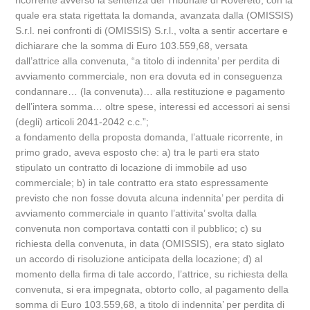
ricorrente avverso la sentenza del Tribunale di Rovereto, con la
quale era stata rigettata la domanda, avanzata dalla (OMISSIS)
S.r.l. nei confronti di (OMISSIS) S.r.l., volta a sentir accertare e
dichiarare che la somma di Euro 103.559,68, versata
dall’attrice alla convenuta, “a titolo di indennita’ per perdita di
avviamento commerciale, non era dovuta ed in conseguenza
condannare… (la convenuta)… alla restituzione e pagamento
dell’intera somma… oltre spese, interessi ed accessori ai sensi
(degli) articoli 2041-2042 c.c.”;
a fondamento della proposta domanda, l’attuale ricorrente, in
primo grado, aveva esposto che: a) tra le parti era stato
stipulato un contratto di locazione di immobile ad uso
commerciale; b) in tale contratto era stato espressamente
previsto che non fosse dovuta alcuna indennita’ per perdita di
avviamento commerciale in quanto l’attivita’ svolta dalla
convenuta non comportava contatti con il pubblico; c) su
richiesta della convenuta, in data (OMISSIS), era stato siglato
un accordo di risoluzione anticipata della locazione; d) al
momento della firma di tale accordo, l’attrice, su richiesta della
convenuta, si era impegnata, obtorto collo, al pagamento della
somma di Euro 103.559,68, a titolo di indennita’ per perdita di