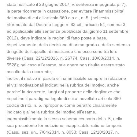
stato notificato il 28 giugno 2017, v. sentenza impugnata p. 7),
la parte ricorrente in cassazione, per evitare l’inammissibilita’
del motivo di cui all’articolo 360 c.p.c., n. 5, (nel testo
riformulato dal Decreto Legge n. 83 cit., articolo 54, comma 3,
ed applicabile alle sentenze pubblicate dal giorno 11 settembre
2012), deve indicare le ragioni di fatto poste a base,
rispettivamente, della decisione di primo grado e della sentenza
di rigetto dell’appello, dimostrando che esse sono tra loro
diverse (Cass. 22/12/2016, n. 26774; Cass. 10/03/2014, n.
5528); nel caso all’esame, tale onere non risulta essere stato
assolto dalla ricorrente;
inoltre, il motivo in parola e’ inammissibile sempre in relazione
ai vizi motivazionali indicati nella rubrica del motivo, anche
perche’ la ricorrente, lungi dal proporre delle doglianze che
rispettino il paradigma legale di cui al novellato articolo 360
codice di rito, n. 5, ripropone, come peraltro chiaramente
indicato gia’ nella rubrica del motivo all’esame,
inammissibilmente lo stesso schema censorio del n. 5, nella
sua precedente formulazione, inapplicabile ratione temporis
(Cass., sez. un., 7/04/2014, n. 8053; Cass. 12/10/2017, n.