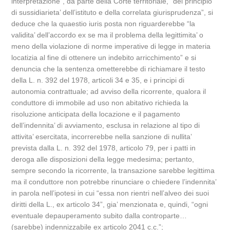
interpretazione”, da parte della Corte territoriale, “del principio
di sussidiarieta’ dell’istituto e della correlata giurisprudenza”, si
deduce che la quaestio iuris posta non riguarderebbe “la
validita’ dell’accordo ex se ma il problema della legittimita’ o
meno della violazione di norme imperative di legge in materia
locatizia al fine di ottenere un indebito arricchimento” e si
denuncia che la sentenza ometterebbe di richiamare il testo
della L. n. 392 del 1978, articoli 34 e 35, e i principi di
autonomia contrattuale; ad avviso della ricorrente, qualora il
conduttore di immobile ad uso non abitativo richieda la
risoluzione anticipata della locazione e il pagamento
dell’indennita’ di avviamento, esclusa in relazione al tipo di
attivita’ esercitata, incorrerebbe nella sanzione di nullita’
prevista dalla L. n. 392 del 1978, articolo 79, per i patti in
deroga alle disposizioni della legge medesima; pertanto,
sempre secondo la ricorrente, la transazione sarebbe legittima
ma il conduttore non potrebbe rinunciare o chiedere l’indennita’
in parola nell’ipotesi in cui “essa non rientri nell’alveo dei suoi
diritti della L., ex articolo 34”, gia’ menzionata e, quindi, “ogni
eventuale depauperamento subito dalla controparte…
(sarebbe) indennizzabile ex articolo 2041 c.c.”;