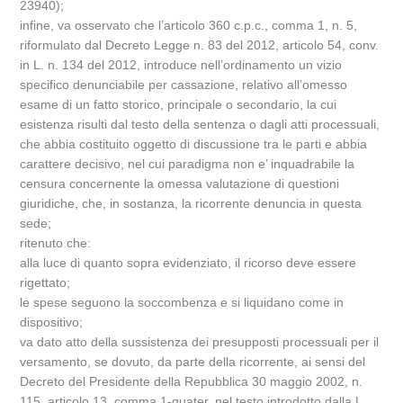
23940);
infine, va osservato che l’articolo 360 c.p.c., comma 1, n. 5,
riformulato dal Decreto Legge n. 83 del 2012, articolo 54, conv.
in L. n. 134 del 2012, introduce nell’ordinamento un vizio
specifico denunciabile per cassazione, relativo all’omesso
esame di un fatto storico, principale o secondario, la cui
esistenza risulti dal testo della sentenza o dagli atti processuali,
che abbia costituito oggetto di discussione tra le parti e abbia
carattere decisivo, nel cui paradigma non e’ inquadrabile la
censura concernente la omessa valutazione di questioni
giuridiche, che, in sostanza, la ricorrente denuncia in questa
sede;
ritenuto che:
alla luce di quanto sopra evidenziato, il ricorso deve essere
rigettato;
le spese seguono la soccombenza e si liquidano come in
dispositivo;
va dato atto della sussistenza dei presupposti processuali per il
versamento, se dovuto, da parte della ricorrente, ai sensi del
Decreto del Presidente della Repubblica 30 maggio 2002, n.
115, articolo 13, comma 1-quater, nel testo introdotto dalla L.