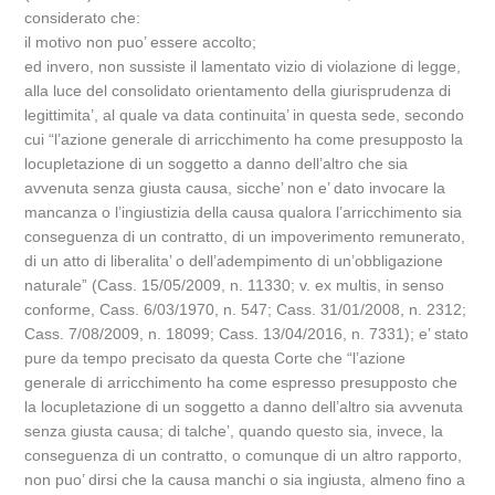
considerato che:
il motivo non puo’ essere accolto;
ed invero, non sussiste il lamentato vizio di violazione di legge,
alla luce del consolidato orientamento della giurisprudenza di
legittimita’, al quale va data continuita’ in questa sede, secondo
cui “l’azione generale di arricchimento ha come presupposto la
locupletazione di un soggetto a danno dell’altro che sia
avvenuta senza giusta causa, sicche’ non e’ dato invocare la
mancanza o l’ingiustizia della causa qualora l’arricchimento sia
conseguenza di un contratto, di un impoverimento remunerato,
di un atto di liberalita’ o dell’adempimento di un’obbligazione
naturale” (Cass. 15/05/2009, n. 11330; v. ex multis, in senso
conforme, Cass. 6/03/1970, n. 547; Cass. 31/01/2008, n. 2312;
Cass. 7/08/2009, n. 18099; Cass. 13/04/2016, n. 7331); e’ stato
pure da tempo precisato da questa Corte che “l’azione
generale di arricchimento ha come espresso presupposto che
la locupletazione di un soggetto a danno dell’altro sia avvenuta
senza giusta causa; di talche’, quando questo sia, invece, la
conseguenza di un contratto, o comunque di un altro rapporto,
non puo’ dirsi che la causa manchi o sia ingiusta, almeno fino a