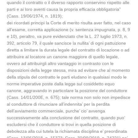
quando il contratto o il diverso rapporto conservino rispetto alle
parti e ai loro aventi causa la propria efficacia obbligatoria”
(Cass. 19/06/1974, n. 1819);
dei ricordati principi la Corte di merito risulta aver fatto, nel caso
all’esame, corretta applicazione (v. sentenza impugnata, p. 8, 9
e 10), peraltro, va pure evidenziato che la L. 27 luglio 1973, n.
392, articolo 79, il quale sancisce la nullita’ di ogni pattuizione
diretta a limitare la durata legale del contratto di locazione o ad
attribuire al locatore un canone maggiore di quello legale,
ovvero ad attribuirgli altro vantaggio in contrasto con le
disposizioni della legge stessa, mira ad evitare che al momento
della stipula del contratto le parti eludano in qualsiasi modo le
norme imperative poste dalla legge sul cosiddetto equo
canone, aggravando in particolare la posizione del conduttore
(Cass. 14/01/200E, n. 675); tale norma non solo non impedisce
al conduttore di rinunciare all’indennita’ per la perdita
dell’avviamento commerciale, purche’ cio’ avvenga
successivamente alla conclusione del contratto, quando puo’
escludersi che il conduttore si trovi in quella posizione di
debolezza alla cui tutela la richiamata disciplina e’ preordinata