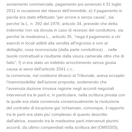
avviamento commerciale, pagamento poi avvenuto il 31 luglio
2011 in occasione del rilascio dell’immobile; e) il pagamento in
parola era stato effettuato “per errore e senza causa”, sia
perche’ la L. n. 392 del 1978, articolo 34, prevede che detta
indennita’ non sia dovuta in caso di recesso del conduttore, sia
perche’ la medesima L., articolo 35, “nega il pagamento a chi
eserciti in locali adibiti alla vendita all’ingrosso e non al
dettaglio; cosa riconosciuta (dalla parte conduttrice)… nelle
tavole contrattuali e risultante dalla visura camerale oltre che di
fatto”; f) vi era stato un indebito arricchimento senza giusta
causa ai sensi dell’articolo 2041 c.c.;
la convenuta, nel costituirsi dinanzi al Tribunale, aveva eccepito
l’inammissibilita’ dell’azione proposta, sostenendo che
l’avvenuta dazione trovava ragione negli accordi negoziali
intervenuti tra le parti e, in particolare, nella scrittura privata con
la quale era stata convenuta consensualmente la risoluzione
del contratto di locazione gia’ richiamato; comunque, il rapporto
tra le parti era stato piu’ complesso di quanto descritto
dall’attrice, essendo tra le medesime parti intervenuti plurimi
accordi, da ultimo compendiati nella scrittura del (OMISSIS),