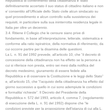
Repubblica di conferimento della cittadinanza e’ stato
definitivamente accertato il suo status di cittadino italiano e non
e’ consentito all’Ufficiale dello Stato civile alcun sindacato su
quel provvedimento e alcun controllo sulla sussistenza dei
requisiti, in particolare sulla sua ininterrotta residenza legale in
Italia per oltre un decennio.
3.4. Ritiene il Collegio che le censure siano prive di
fondamento, in base all’interpretazione, letterale, sistematica e
conforme alla ratio ispiratrice, della normativa di riferimento, da
cui occorre partire per la disamina delle questioni.
La L. n. 91 del 1992 prevede, all’articolo 10, che “il decreto di
concessione della cittadinanza non ha effetto se la persona a
cui si riferisce non presta, entro sei mesi dalla notifica del
decreto medesimo, giuramento di essere fedele alla
Repubblica e di osservare la Costituzione e le leggi dello Stato”
e, all’articolo 15, che “l’acquisto della cittadinanza ha effetto dal
giorno successivo a quello in cui sono adempiute le condizioni
e formalita’ richieste”. Il Decreto del Presidente della
Repubblica n. 572 del 1993, articolo 4, comma 7, (regolamento
di esecuzione della L. n. 91 del 1992) dispone che “le
condizioni previste per la proposizione dell’istanza di cui alla L.