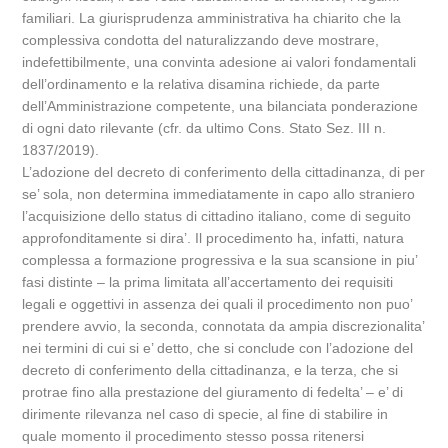
familiari. La giurisprudenza amministrativa ha chiarito che la
complessiva condotta del naturalizzando deve mostrare,
indefettibilmente, una convinta adesione ai valori fondamentali
dell’ordinamento e la relativa disamina richiede, da parte
dell’Amministrazione competente, una bilanciata ponderazione
di ogni dato rilevante (cfr. da ultimo Cons. Stato Sez. III n.
1837/2019).
L’adozione del decreto di conferimento della cittadinanza, di per
se’ sola, non determina immediatamente in capo allo straniero
l’acquisizione dello status di cittadino italiano, come di seguito
approfonditamente si dira’. Il procedimento ha, infatti, natura
complessa a formazione progressiva e la sua scansione in piu’
fasi distinte – la prima limitata all’accertamento dei requisiti
legali e oggettivi in assenza dei quali il procedimento non puo’
prendere avvio, la seconda, connotata da ampia discrezionalita’
nei termini di cui si e’ detto, che si conclude con l’adozione del
decreto di conferimento della cittadinanza, e la terza, che si
protrae fino alla prestazione del giuramento di fedelta’ – e’ di
dirimente rilevanza nel caso di specie, al fine di stabilire in
quale momento il procedimento stesso possa ritenersi