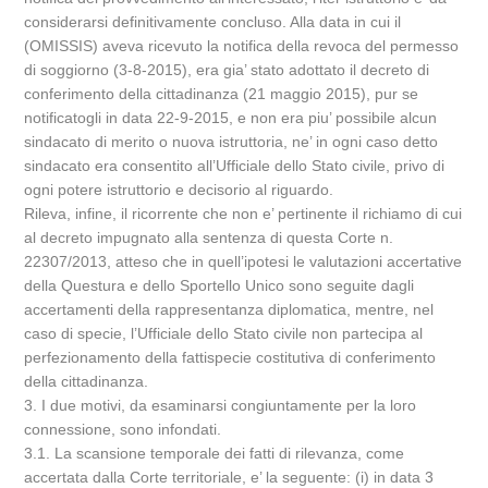
considerarsi definitivamente concluso. Alla data in cui il
(OMISSIS) aveva ricevuto la notifica della revoca del permesso
di soggiorno (3-8-2015), era gia’ stato adottato il decreto di
conferimento della cittadinanza (21 maggio 2015), pur se
notificatogli in data 22-9-2015, e non era piu’ possibile alcun
sindacato di merito o nuova istruttoria, ne’ in ogni caso detto
sindacato era consentito all’Ufficiale dello Stato civile, privo di
ogni potere istruttorio e decisorio al riguardo.
Rileva, infine, il ricorrente che non e’ pertinente il richiamo di cui
al decreto impugnato alla sentenza di questa Corte n.
22307/2013, atteso che in quell’ipotesi le valutazioni accertative
della Questura e dello Sportello Unico sono seguite dagli
accertamenti della rappresentanza diplomatica, mentre, nel
caso di specie, l’Ufficiale dello Stato civile non partecipa al
perfezionamento della fattispecie costitutiva di conferimento
della cittadinanza.
3. I due motivi, da esaminarsi congiuntamente per la loro
connessione, sono infondati.
3.1. La scansione temporale dei fatti di rilevanza, come
accertata dalla Corte territoriale, e’ la seguente: (i) in data 3