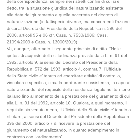
della corrispondenza, sempre nei ristretti confini di cui si e’
detto, tra la situazione giuridica del naturalizzando esistente
alla data del giuramento e quella accertata nel decreto di
naturalizzazione (in fattispecie diverse, ma concernenti l’azione
di cui al Decreto del Presidente della Repubblica n. 396 del
2000, articoli 95 e 96 cfr. Cass. n. 7530/1986; Cass.
21094/2009 e Cass. n. 13000/2019).
Va, dunque, affermato il seguente principio di diritto: “Nelle
ipotesi di acquisto della cittadinanza previste dalla L. n. 91 del
1992, articolo 9, ai sensi del Decreto del Presidente della
Repubblica n. 572 del 1993, articolo 4, comma 7, l’Ufficiale
dello Stato civile e’ tenuto ad esercitare attivita’ di controllo,
vincolata e specifica, circa la perdurante sussistenza, in capo al
naturalizzando, del requisito della residenza legale nel territorio
italiano fino al momento della prestazione del giuramento di cui
alla L. n. 91 del 1992, articolo 10. Qualora, a quel momento, il
requisito sia venuto meno, l’Ufficiale dello Stato civile e’ tenuto a
rifiutare, ai sensi del Decreto del Presidente della Repubblica n.
396 del 2000, articolo 7 di ricevere la prestazione del
giuramento del naturalizzando, in quanto adempimento in
contrasto con l’ordinamento”.