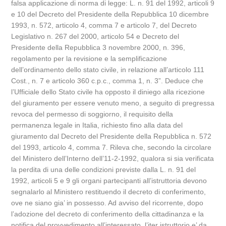
falsa applicazione di norma di legge: L. n. 91 del 1992, articoli 9
e 10 del Decreto del Presidente della Repubblica 10 dicembre
1993, n. 572, articolo 4, comma 7 e articolo 7, del Decreto
Legislativo n. 267 del 2000, articolo 54 e Decreto del
Presidente della Repubblica 3 novembre 2000, n. 396,
regolamento per la revisione e la semplificazione
dell’ordinamento dello stato civile, in relazione all’articolo 111
Cost., n. 7 e articolo 360 c.p.c., comma 1, n. 3”. Deduce che
l’Ufficiale dello Stato civile ha opposto il diniego alla ricezione
del giuramento per essere venuto meno, a seguito di pregressa
revoca del permesso di soggiorno, il requisito della
permanenza legale in Italia, richiesto fino alla data del
giuramento dal Decreto del Presidente della Repubblica n. 572
del 1993, articolo 4, comma 7. Rileva che, secondo la circolare
del Ministero dell’Interno dell’11-2-1992, qualora si sia verificata
la perdita di una delle condizioni previste dalla L. n. 91 del
1992, articoli 5 e 9 gli organi partecipanti all’istruttoria devono
segnalarlo al Ministero restituendo il decreto di conferimento,
ove ne siano gia’ in possesso. Ad avviso del ricorrente, dopo
l’adozione del decreto di conferimento della cittadinanza e la
notifica del provvedimento all’interessato, l’iter istruttorio e’ da