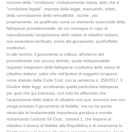
nozione della “condizione” civilisticamente intesa, dato che e’
“condizione legale”, imposta dalla legge, mancando, infatti,
della connotazione della retroattivita’, sicche’, piu’
propriamente, va qualificato come un elemento essenziale della
fattispecie procedimentale, da cui consegue in capo al
naturalizzando l’acquisizione dello status di cittadino italiano,
non essendosi verificato, prima del giuramento, quell’effetto
costitutivo.
In altri termini, il giuramento si colloca, all’interno del
procedimento non ancora definito, quale indispensabile
requisito integrativo della fattispecie costitutiva dello status di
cittadino italiano, salvo che nell’ipotesi di soggetto incapace,
come statuito della Corte Cost. con la sentenza n. 258/2017. Il
Giudice delle leggi, scrutinando quella particolare fattispecie,
per quel che qui interessa, non solo ha affermato che
l’acquisizione dello status di cittadino non puo’ avvenire ove non
venga prestato il giuramento di fedelta’, ma ne ha anche
rimarcato la fondamentale importanza giuridica e morale,
richiamando l’articolo 54 Cost., comma 1, che impone al
cittadino il dovere di fedelta’ alla Repubblica e di osservarne la