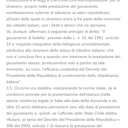
Costituzione e le leggi e che trova concreta espressione, per lo
straniero, proprio nella prestazione del giuramento,
manifestazione solenne di adesione ai valori repubblicani,
all’esito della quale lo straniero entra a fra parte della comunita’
dei cittadini italiani, con i diritti e doveri che ne derivano.
Va, dunque, affermato il seguente principio di diritto: “Il
giuramento di fedelta’, previsto dalla L. n. 91 del 1991, articolo
10 e’ requisito integrativo della fattispecie procedimentale
attributiva allo straniero dello status di cittadino italiano, che
non e’ conclusa fino a quando non interviene la prestazione del
giuramento stesso, producendosi solo a partire da tale
momento, ex nunc, l’efficacia costitutiva del Decreto del
Presidente della Repubblica di conferimento della cittadinanza
italiana”.
3.5. Occorre ora stabilire, interpretando le norme citate, se le
condizioni previste per la presentazione dell’istanza (nella
specie residenza legale in Italia alla data della domanda e da
oltre 10 anni) debbano permanere sino alla data di prestazione
del giuramento e, quindi, se l’ufficiale dello Stato Civile debba
rifiutare, ai sensi del Decreto del Presidente della Repubblica n.
396 del 2000, articolo 7 di ricevere la prestazione del