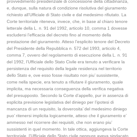
provvedimento presidenziale di concessione della cittadinanza,
e, dunque, sulla natura di condizione risolutiva del giuramento
richiesto all’Ufficiale di Stato civile e dal medesimo rifiutato. La
Corte territoriale riteneva, invece, che, in base al chiaro tenore
letterale della L. n. 91 del 1992, articolo 10, comma 1 dovesse
escludersi l’efficacia del decreto fino al momento della
prestazione del giuramento. Atteso l’esplicito tenore del Decreto
del Presidente della Repubblica n. 572 del 1993, articolo 4,
comma 7, ovvero del regolamento di esecuzione della L. n. 91
del 1992, l’Ufficiale dello Stato Civile era tenuto a verificare la
persistenza del requisito della legale residenza nel territorio
dello Stato e, ove esso fosse risultato non piu’ sussistente,
come nella specie, era tenuto a rifiutare il giuramento, quale
implicita, ma necessaria conseguenza della verifica negativa
del presupposto. Secondo la Corte d’appello, pur in assenza di
esplicita previsione legislativa del diniego per l’ipotesi di
mancanza di un requisito, la doverosita’ del medesimo diniego
puo’ ritenersi implicita logicamente, atteso che il giuramento e’
ammesso nel ricorrere dei requisiti, che non erano piu’
sussistenti in quel momento. In tale ottica, aggiungeva la Corte
territoriale, l’Ufficiale dello Stato civile neppure aveva sindacato