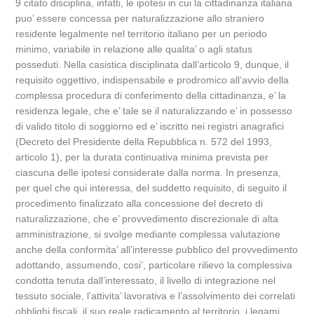
9 citato disciplina, infatti, le ipotesi in cui la cittadinanza italiana
puo’ essere concessa per naturalizzazione allo straniero
residente legalmente nel territorio italiano per un periodo
minimo, variabile in relazione alle qualita’ o agli status
posseduti. Nella casistica disciplinata dall’articolo 9, dunque, il
requisito oggettivo, indispensabile e prodromico all’avvio della
complessa procedura di conferimento della cittadinanza, e’ la
residenza legale, che e’ tale se il naturalizzando e’ in possesso
di valido titolo di soggiorno ed e’ iscritto nei registri anagrafici
(Decreto del Presidente della Repubblica n. 572 del 1993,
articolo 1), per la durata continuativa minima prevista per
ciascuna delle ipotesi considerate dalla norma. In presenza,
per quel che qui interessa, del suddetto requisito, di seguito il
procedimento finalizzato alla concessione del decreto di
naturalizzazione, che e’ provvedimento discrezionale di alta
amministrazione, si svolge mediante complessa valutazione
anche della conformita’ all’interesse pubblico del provvedimento
adottando, assumendo, cosi’, particolare rilievo la complessiva
condotta tenuta dall’interessato, il livello di integrazione nel
tessuto sociale, l’attivita’ lavorativa e l’assolvimento dei correlati
obblighi fiscali, il suo reale radicamento al territorio, i legami