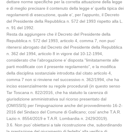
dettare norme specifiche per la corretta attuazione della legge
e di meglio precisare il contenuto della legge e’ quella tipica dei
regolamenti di esecuzione, quale e’, per l’appunto, il Decreto
del Presidente della Repubblica n. 572 del 1993 rispetto alla L.
n. 91 del 1992.
Resta da aggiungere che il Decreto del Presidente della
Repubblica n. 572 del 1993, articolo 4, comma 7, non puo’
ritenersi abrogato dal Decreto del Presidente della Repubblica
n. 362 del 1994, articolo 8 in vigore dal 10-12-1994,
considerato che l’abrogazione e’ disposta “limitatamente alle
parti modificate con il presente regolamento”, e la modifica
della disciplina sostanziale introdotta dal citato articolo 4,
comma 7 non si rinviene nel successivo n. 362/1994, che ha
inciso essenzialmente su regole procedurali (in questo senso
Tar Toscana n. 822/2016, che ha statuito la carenza di
giurisdizione amministrativa sul ricorso presentato dal
(OMISSIS) per l’impugnazione anche del provvedimento 16-2-
2016 del Sindaco del Comune di Gallicano; cosi’ anche T.A.R.
Lazio n. 8554/2019 e T.A.R. Lombardia n. 2429/2019).
3.6. Non puo’ obiettarsi a tale ricostruzione che, subordinando
la prestazione del giuramento di fedelta’ alla verifica di