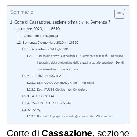
Sommario
Corte di Cassazione, sezione prima civile, Sentenza 7
settembre 2020, n. 18610.
La massima estrapolata:
Sentenza 7 settembre 2020, n. 18610
Data udienza 14 luglio 2020
Tag/parola chiave: Cittadinanza – Giuramento di fedeltà – Requisito
integrativo della attribuzione della cittadinanza allo straniero – Dpr di
conferimento – Efficacia ex nunc
SEZIONE PRIMA CIVILE
Dott. GIANCOLA Maria Cristina – Presidente
Dott. PARISE Clotilde – rel. Consigliere
FATTI DI CAUSA
RAGIONI DELLA DECISIONE
P.Q.M.
Per aprire la pagina facebook @avvrenatodisa Cliccare qui
Corte di
Cassazione,
sezione