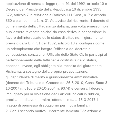
applicazione di norma di legge (L. n. 91 del 1992, articolo 10 e
Decreto del Presidente della Repubblica 10 dicembre 1993, n.
572, articolo 7 in relazione all’articolo 111 Cost., n. 7 e articolo
360 c.p.c., comma 1, n. 3”. Ad avviso del ricorrente, il decreto di
conferimento della cittadinanza italiana, una volta emesso, non
puo’ essere revocato poiche’ da esso deriva la concessione in
favore dell’interessato dello status di cittadino. Il giuramento
previsto dalla L. n. 91 del 1992, articolo 10 si configura come
un adempimento che integra l’efficacia del decreto di
concessione, senza che l’Ufficiale dello Stato Civile partecipi al
perfezionamento della fattispecie costitutiva dello status,
essendo, invece, egli obbligato alla raccolta del giuramento.
Richiama, a sostegno della propria prospettazione,
giurisprudenza di merito e giurisprudenza amministrativa
(decreto del Tribunale di Crotone del 26-3-2010; Cons. Stato 3-
10-2007 n. 5103 e 20-10-2004 n. 9374) e censura il decreto
impugnato per la violazione degli articoli indicati in rubrica,
precisando di aver, peraltro, ottenuto in data 15-3-2017 il
rilascio di permesso di soggiorno per motivi familiari.
2. Con il secondo motivo il ricorrente lamenta “Violazione e