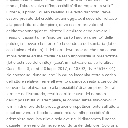
monte, l’altro relativo all’impossibilita’ di adempiere, a valle”.
Orbene, il primo, “quello relativo all’evento dannoso, deve
essere provato dal creditore/danneggiato, il secondo, relativo
alla possibilita’ di adempiere, deve essere provato dal
debitore/danneggiante. Mentre il creditore deve provare il
nesso di causalita’ fra l’insorgenza (o l’aggravamento) della
patologia”, ovvero la morte, “e la condotta del sanitario (fatto
costitutivo del diritto), il debitore deve provare che una causa
imprevedibile ed inevitabile ha reso impossibile la prestazione
(fatto estintivo del diritto)” (cosi’, in motivazione, tra le altre,
Cass. Sez. 3, sent. 26 luglio 2017, n. 18392, Rv. 645164-01).
Ne consegue, dunque, che “la causa incognita resta a carico
dell’attore relativamente all’evento dannoso, resta a carico del
convenuto relativamente alla possibilita’ di adempiere. Se, al
termine dell’istruttoria, resti incerti la causa del danno o
dell’impossibilita’ di adempiere, le conseguenze sfavorevoli in
termini di onere della prova gravano rispettivamente sull’attore
o sul convenuto. Il ciclo causale relativo alla possibilita’ di
adempiere acquista rilievo solo ove risulti dimostrato il nesso
causale fra evento dannoso e condotta del debitore. Solo una