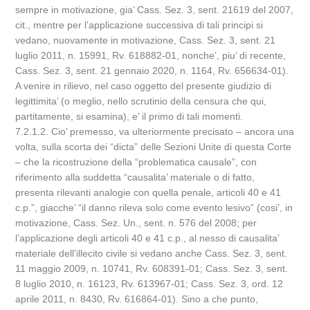
sempre in motivazione, gia’ Cass. Sez. 3, sent. 21619 del 2007,
cit., mentre per l’applicazione successiva di tali principi si
vedano, nuovamente in motivazione, Cass. Sez. 3, sent. 21
luglio 2011, n. 15991, Rv. 618882-01, nonche’, piu’ di recente,
Cass. Sez. 3, sent. 21 gennaio 2020, n. 1164, Rv. 656634-01).
A venire in rilievo, nel caso oggetto del presente giudizio di
legittimita’ (o meglio, nello scrutinio della censura che qui,
partitamente, si esamina), e’ il primo di tali momenti.
7.2.1.2. Cio’ premesso, va ulteriormente precisato – ancora una
volta, sulla scorta dei “dicta” delle Sezioni Unite di questa Corte
– che la ricostruzione della “problematica causale”, con
riferimento alla suddetta “causalita’ materiale o di fatto,
presenta rilevanti analogie con quella penale, articoli 40 e 41
c.p.”, giacche’ “il danno rileva solo come evento lesivo” (cosi’, in
motivazione, Cass. Sez. Un., sent. n. 576 del 2008; per
l’applicazione degli articoli 40 e 41 c.p., al nesso di causalita’
materiale dell’illecito civile si vedano anche Cass. Sez. 3, sent.
11 maggio 2009, n. 10741, Rv. 608391-01; Cass. Sez. 3, sent.
8 luglio 2010, n. 16123, Rv. 613967-01; Cass. Sez. 3, ord. 12
aprile 2011, n. 8430, Rv. 616864-01). Sino a che punto,