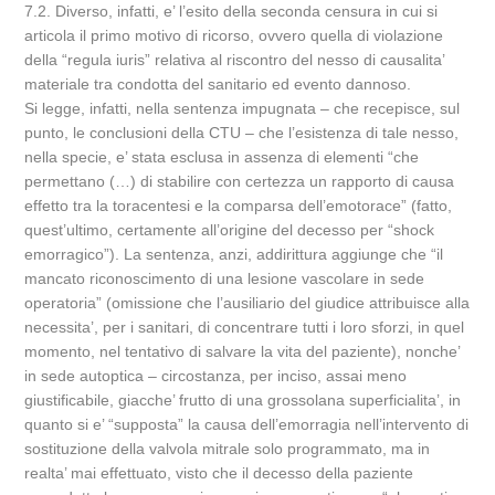
7.2. Diverso, infatti, e’ l’esito della seconda censura in cui si
articola il primo motivo di ricorso, ovvero quella di violazione
della “regula iuris” relativa al riscontro del nesso di causalita’
materiale tra condotta del sanitario ed evento dannoso.
Si legge, infatti, nella sentenza impugnata – che recepisce, sul
punto, le conclusioni della CTU – che l’esistenza di tale nesso,
nella specie, e’ stata esclusa in assenza di elementi “che
permettano (…) di stabilire con certezza un rapporto di causa
effetto tra la toracentesi e la comparsa dell’emotorace” (fatto,
quest’ultimo, certamente all’origine del decesso per “shock
emorragico”). La sentenza, anzi, addirittura aggiunge che “il
mancato riconoscimento di una lesione vascolare in sede
operatoria” (omissione che l’ausiliario del giudice attribuisce alla
necessita’, per i sanitari, di concentrare tutti i loro sforzi, in quel
momento, nel tentativo di salvare la vita del paziente), nonche’
in sede autoptica – circostanza, per inciso, assai meno
giustificabile, giacche’ frutto di una grossolana superficialita’, in
quanto si e’ “supposta” la causa dell’emorragia nell’intervento di
sostituzione della valvola mitrale solo programmato, ma in
realta’ mai effettuato, visto che il decesso della paziente