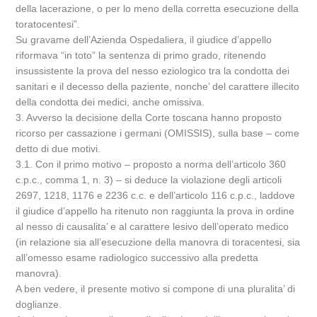
della lacerazione, o per lo meno della corretta esecuzione della
toratocentesi”.
Su gravame dell’Azienda Ospedaliera, il giudice d’appello
riformava “in toto” la sentenza di primo grado, ritenendo
insussistente la prova del nesso eziologico tra la condotta dei
sanitari e il decesso della paziente, nonche’ del carattere illecito
della condotta dei medici, anche omissiva.
3. Avverso la decisione della Corte toscana hanno proposto
ricorso per cassazione i germani (OMISSIS), sulla base – come
detto di due motivi.
3.1. Con il primo motivo – proposto a norma dell’articolo 360
c.p.c., comma 1, n. 3) – si deduce la violazione degli articoli
2697, 1218, 1176 e 2236 c.c. e dell’articolo 116 c.p.c., laddove
il giudice d’appello ha ritenuto non raggiunta la prova in ordine
al nesso di causalita’ e al carattere lesivo dell’operato medico
(in relazione sia all’esecuzione della manovra di toracentesi, sia
all’omesso esame radiologico successivo alla predetta
manovra).
A ben vedere, il presente motivo si compone di una pluralita’ di
doglianze.