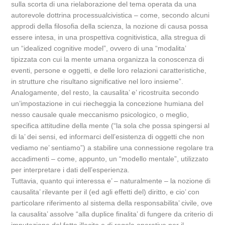
sulla scorta di una rielaborazione del tema operata da una
autorevole dottrina processualcivistica – come, secondo alcuni
approdi della filosofia della scienza, la nozione di causa possa
essere intesa, in una prospettiva cognitivistica, alla stregua di
un “idealized cognitive model”, ovvero di una “modalita’
tipizzata con cui la mente umana organizza la conoscenza di
eventi, persone e oggetti, e delle loro relazioni caratteristiche,
in strutture che risultano significative nel loro insieme”.
Analogamente, del resto, la causalita’ e’ ricostruita secondo
un’impostazione in cui riecheggia la concezione humiana del
nesso causale quale meccanismo psicologico, o meglio,
specifica attitudine della mente (“la sola che possa spingersi al
di la’ dei sensi, ed informarci dell’esistenza di oggetti che non
vediamo ne’ sentiamo”) a stabilire una connessione regolare tra
accadimenti – come, appunto, un “modello mentale”, utilizzato
per interpretare i dati dell’esperienza.
Tuttavia, quanto qui interessa e’ – naturalmente – la nozione di
causalita’ rilevante per il (ed agli effetti del) diritto, e cio’ con
particolare riferimento al sistema della responsabilita’ civile, ove
la causalita’ assolve “alla duplice finalita’ di fungere da criterio di