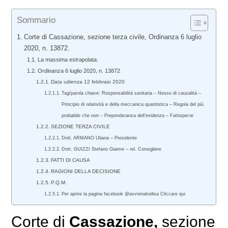
Sommario
Corte di Cassazione, sezione terza civile, Ordinanza 6 luglio
2020, n. 13872.
La massima estrapolata:
Ordinanza 6 luglio 2020, n. 13872
Data udienza 12 febbraio 2020
Tag/parola chiave: Responsabilità sanitaria – Nesso di causalità –
Principio di relatività e della meccanica quantistica – Regola del più
probabile che non – Preponderanza dell’evidenza – Fattispecie
SEZIONE TERZA CIVILE
Dott. ARMANO Uliana – Presidente
Dott. GUIZZI Stefano Giaime – rel. Consigliere
FATTI DI CAUSA
RAGIONI DELLA DECISIONE
P.Q.M.
Per aprire la pagina facebook @avvrenatodisa Cliccare qui
Corte di
Cassazione,
sezione