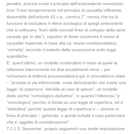
peraltro, precisa come il principio dell’antecedente necessario
trovi “il suo temperamento nel principio di causalita’ efficiente,
desumibile dell’articolo 41 c.p., comma 2”, norma che ha la
funzione di escludere il rilievo eziologico di quegli antecedenti
che si collocano “fuori delle normali linee di sviluppo della serie
causale gia’ in atto”), reputino di dover ricostruire il nesso di
causalita’ materiale in base alla cd. teoria condizionalistica,
“corretta” secondo il metodo della sussunzione sotto leggi
scientifiche.
E’, quest’ultimo, un modello ricostruttivo in base al quale la
relazione intercorrente tra due accadimenti viene – per
richiamare la dottrina processualistica gia’ in precedenza citata
– “provata in via inferenziale, ossia dimostrando che esiste una
legge “di copertura” riferibile al caso di specie”; un modello
detto anche “nomologico-deduttivo”, in quanto l’inferenza “e’
“nomologica” perche’ si fonda su una legge di copertura, ed e’
“deduttiva” perche’ questa legge di copertura e’ – almeno in
linea di principio – generale, e quindi include il caso particolare
che e’ oggetto di considerazione”.
7.2.1.3. Senonche’, proprio seguendo una simile impostazione