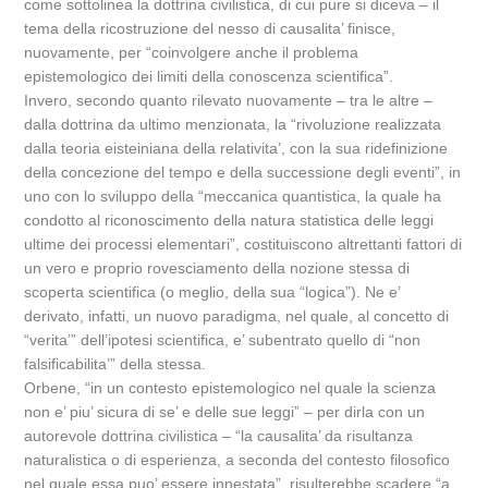
come sottolinea la dottrina civilistica, di cui pure si diceva – il
tema della ricostruzione del nesso di causalita’ finisce,
nuovamente, per “coinvolgere anche il problema
epistemologico dei limiti della conoscenza scientifica”.
Invero, secondo quanto rilevato nuovamente – tra le altre –
dalla dottrina da ultimo menzionata, la “rivoluzione realizzata
dalla teoria eisteiniana della relativita’, con la sua ridefinizione
della concezione del tempo e della successione degli eventi”, in
uno con lo sviluppo della “meccanica quantistica, la quale ha
condotto al riconoscimento della natura statistica delle leggi
ultime dei processi elementari”, costituiscono altrettanti fattori di
un vero e proprio rovesciamento della nozione stessa di
scoperta scientifica (o meglio, della sua “logica”). Ne e’
derivato, infatti, un nuovo paradigma, nel quale, al concetto di
“verita’” dell’ipotesi scientifica, e’ subentrato quello di “non
falsificabilita’” della stessa.
Orbene, “in un contesto epistemologico nel quale la scienza
non e’ piu’ sicura di se’ e delle sue leggi” – per dirla con un
autorevole dottrina civilistica – “la causalita’ da risultanza
naturalistica o di esperienza, a seconda del contesto filosofico
nel quale essa puo’ essere innestata”, risulterebbe scadere “a