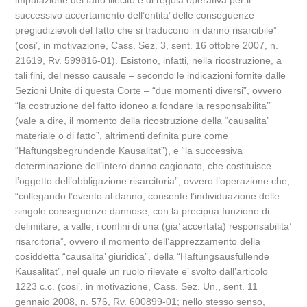
imputazione del fatto illecito e di regola operativa per il
successivo accertamento dell’entita’ delle conseguenze
pregiudizievoli del fatto che si traducono in danno risarcibile”
(cosi’, in motivazione, Cass. Sez. 3, sent. 16 ottobre 2007, n.
21619, Rv. 599816-01). Esistono, infatti, nella ricostruzione, a
tali fini, del nesso causale – secondo le indicazioni fornite dalle
Sezioni Unite di questa Corte – “due momenti diversi”, ovvero
“la costruzione del fatto idoneo a fondare la responsabilita’”
(vale a dire, il momento della ricostruzione della “causalita’
materiale o di fatto”, altrimenti definita pure come
“Haftungsbegrundende Kausalitat”), e “la successiva
determinazione dell’intero danno cagionato, che costituisce
l’oggetto dell’obbligazione risarcitoria”, ovvero l’operazione che,
“collegando l’evento al danno, consente l’individuazione delle
singole conseguenze dannose, con la precipua funzione di
delimitare, a valle, i confini di una (gia’ accertata) responsabilita’
risarcitoria”, ovvero il momento dell’apprezzamento della
cosiddetta “causalita’ giuridica”, della “Haftungsausfullende
Kausalitat”, nel quale un ruolo rilevate e’ svolto dall’articolo
1223 c.c. (cosi’, in motivazione, Cass. Sez. Un., sent. 11
gennaio 2008, n. 576, Rv. 600899-01; nello stesso senso,