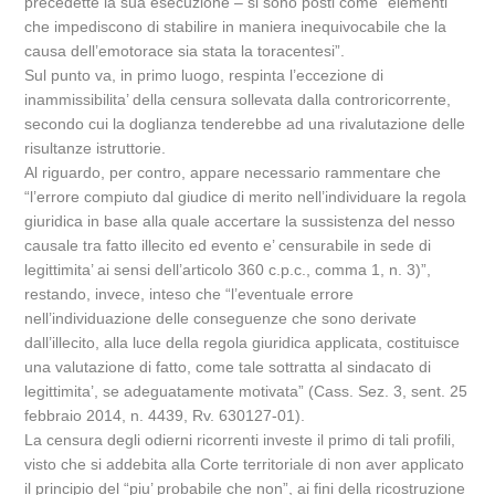
precedette la sua esecuzione – si sono posti come “elementi
che impediscono di stabilire in maniera inequivocabile che la
causa dell’emotorace sia stata la toracentesi”.
Sul punto va, in primo luogo, respinta l’eccezione di
inammissibilita’ della censura sollevata dalla controricorrente,
secondo cui la doglianza tenderebbe ad una rivalutazione delle
risultanze istruttorie.
Al riguardo, per contro, appare necessario rammentare che
“l’errore compiuto dal giudice di merito nell’individuare la regola
giuridica in base alla quale accertare la sussistenza del nesso
causale tra fatto illecito ed evento e’ censurabile in sede di
legittimita’ ai sensi dell’articolo 360 c.p.c., comma 1, n. 3)”,
restando, invece, inteso che “l’eventuale errore
nell’individuazione delle conseguenze che sono derivate
dall’illecito, alla luce della regola giuridica applicata, costituisce
una valutazione di fatto, come tale sottratta al sindacato di
legittimita’, se adeguatamente motivata” (Cass. Sez. 3, sent. 25
febbraio 2014, n. 4439, Rv. 630127-01).
La censura degli odierni ricorrenti investe il primo di tali profili,
visto che si addebita alla Corte territoriale di non aver applicato
il principio del “piu’ probabile che non”, ai fini della ricostruzione