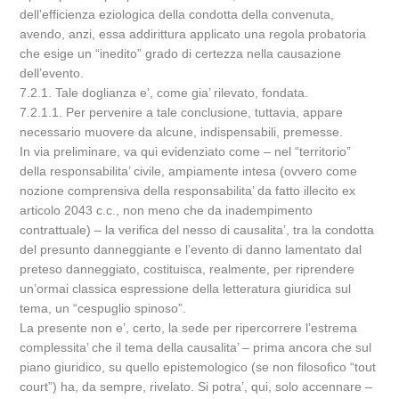
dell’efficienza eziologica della condotta della convenuta,
avendo, anzi, essa addirittura applicato una regola probatoria
che esige un “inedito” grado di certezza nella causazione
dell’evento.
7.2.1. Tale doglianza e’, come gia’ rilevato, fondata.
7.2.1.1. Per pervenire a tale conclusione, tuttavia, appare
necessario muovere da alcune, indispensabili, premesse.
In via preliminare, va qui evidenziato come – nel “territorio”
della responsabilita’ civile, ampiamente intesa (ovvero come
nozione comprensiva della responsabilita’ da fatto illecito ex
articolo 2043 c.c., non meno che da inadempimento
contrattuale) – la verifica del nesso di causalita’, tra la condotta
del presunto danneggiante e l’evento di danno lamentato dal
preteso danneggiato, costituisca, realmente, per riprendere
un’ormai classica espressione della letteratura giuridica sul
tema, un “cespuglio spinoso”.
La presente non e’, certo, la sede per ripercorrere l’estrema
complessita’ che il tema della causalita’ – prima ancora che sul
piano giuridico, su quello epistemologico (se non filosofico “tout
court”) ha, da sempre, rivelato. Si potra’, qui, solo accennare –