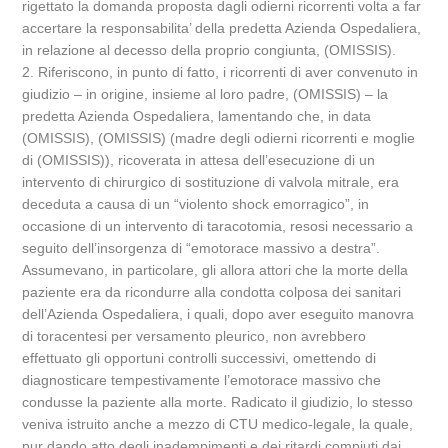
rigettato la domanda proposta dagli odierni ricorrenti volta a far
accertare la responsabilita’ della predetta Azienda Ospedaliera,
in relazione al decesso della proprio congiunta, (OMISSIS).
2. Riferiscono, in punto di fatto, i ricorrenti di aver convenuto in
giudizio – in origine, insieme al loro padre, (OMISSIS) – la
predetta Azienda Ospedaliera, lamentando che, in data
(OMISSIS), (OMISSIS) (madre degli odierni ricorrenti e moglie
di (OMISSIS)), ricoverata in attesa dell’esecuzione di un
intervento di chirurgico di sostituzione di valvola mitrale, era
deceduta a causa di un “violento shock emorragico”, in
occasione di un intervento di taracotomia, resosi necessario a
seguito dell’insorgenza di “emotorace massivo a destra”.
Assumevano, in particolare, gli allora attori che la morte della
paziente era da ricondurre alla condotta colposa dei sanitari
dell’Azienda Ospedaliera, i quali, dopo aver eseguito manovra
di toracentesi per versamento pleurico, non avrebbero
effettuato gli opportuni controlli successivi, omettendo di
diagnosticare tempestivamente l’emotorace massivo che
condusse la paziente alla morte. Radicato il giudizio, lo stesso
veniva istruito anche a mezzo di CTU medico-legale, la quale,
pur dando atto degli inadempimenti e dei ritardi compiuti dai