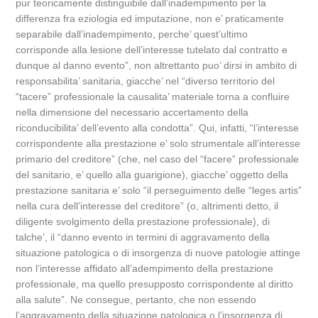
pur teoricamente distinguibile dall’inadempimento per la
differenza fra eziologia ed imputazione, non e’ praticamente
separabile dall’inadempimento, perche’ quest’ultimo
corrisponde alla lesione dell’interesse tutelato dal contratto e
dunque al danno evento”, non altrettanto puo’ dirsi in ambito di
responsabilita’ sanitaria, giacche’ nel “diverso territorio del
“tacere” professionale la causalita’ materiale torna a confluire
nella dimensione del necessario accertamento della
riconducibilita’ dell’evento alla condotta”. Qui, infatti, “l’interesse
corrispondente alla prestazione e’ solo strumentale all’interesse
primario del creditore” (che, nel caso del “facere” professionale
del sanitario, e’ quello alla guarigione), giacche’ oggetto della
prestazione sanitaria e’ solo “il perseguimento delle “leges artis”
nella cura dell’interesse del creditore” (o, altrimenti detto, il
diligente svolgimento della prestazione professionale), di
talche’, il “danno evento in termini di aggravamento della
situazione patologica o di insorgenza di nuove patologie attinge
non l’interesse affidato all’adempimento della prestazione
professionale, ma quello presupposto corrispondente al diritto
alla salute”. Ne consegue, pertanto, che non essendo
l’aggravamento della situazione patologica o l’insorgenza di