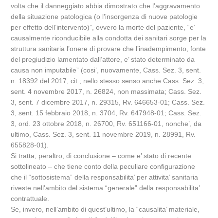
volta che il danneggiato abbia dimostrato che l’aggravamento
della situazione patologica (o l’insorgenza di nuove patologie
per effetto dell’intervento)”, ovvero la morte del paziente, “e’
causalmente riconducibile alla condotta dei sanitari sorge per la
struttura sanitaria l’onere di provare che l’inadempimento, fonte
del pregiudizio lamentato dall’attore, e’ stato determinato da
causa non imputabile” (cosi’, nuovamente, Cass. Sez. 3, sent.
n. 18392 del 2017, cit.; nello stesso senso anche Cass. Sez. 3,
sent. 4 novembre 2017, n. 26824, non massimata; Cass. Sez.
3, sent. 7 dicembre 2017, n. 29315, Rv. 646653-01; Cass. Sez.
3, sent. 15 febbraio 2018, n. 3704, Rv. 647948-01; Cass. Sez.
3, ord. 23 ottobre 2018, n. 26700, Rv. 651166-01, nonche’, da
ultimo, Cass. Sez. 3, sent. 11 novembre 2019, n. 28991, Rv.
655828-01).
Si tratta, peraltro, di conclusione – come e’ stato di recente
sottolineato – che tiene conto della peculiare configurazione
che il “sottosistema” della responsabilita’ per attivita’ sanitaria
riveste nell’ambito del sistema “generale” della responsabilita’
contrattuale.
Se, invero, nell’ambito di quest’ultimo, la “causalita’ materiale,