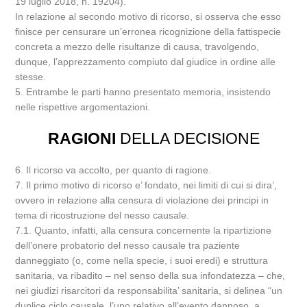
19 luglio 2018, n. 19204).
In relazione al secondo motivo di ricorso, si osserva che esso
finisce per censurare un’erronea ricognizione della fattispecie
concreta a mezzo delle risultanze di causa, travolgendo,
dunque, l’apprezzamento compiuto dal giudice in ordine alle
stesse.
5. Entrambe le parti hanno presentato memoria, insistendo
nelle rispettive argomentazioni.
RAGIONI
DELLA DECISIONE
6. Il ricorso va accolto, per quanto di ragione.
7. Il primo motivo di ricorso e’ fondato, nei limiti di cui si dira’,
ovvero in relazione alla censura di violazione dei principi in
tema di ricostruzione del nesso causale.
7.1. Quanto, infatti, alla censura concernente la ripartizione
dell’onere probatorio del nesso causale tra paziente
danneggiato (o, come nella specie, i suoi eredi) e struttura
sanitaria, va ribadito – nel senso della sua infondatezza – che,
nei giudizi risarcitori da responsabilita’ sanitaria, si delinea “un
duplice ciclo causale, l’uno relativo all’evento dannoso, a