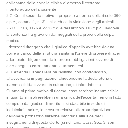
dall’esame della cartella clinica e’ emerso il costante
monitoraggio della paziente.
3.2. Con il secondo motivo – proposto a norma dell’articolo 360
c.p.c., comma 1, n. 3) – si deduce la violazione degli articoli
2697, 1218, 1176 e 2236 c.c. e dell’articolo 116 c.p.c., laddove
la sentenza ha gravato i danneggiati della prova della colpa
medica.
I ricorrenti ritengono che il giudice d’appello avrebbe dovuto
porre a carico della struttura sanitaria l’onere di provare di aver
adempiuto diligentemente le proprie obbligazioni, ovvero di
aver eseguito correttamente la toracentesi.
4. L’Azienda Ospedaliera ha resistito, con controricorso,
all’avversaria impugnazione, chiedendone la declaratoria di
inammissibilita’ ovvero, in subordine, di infondatezza.
Quanto al primo motivo di ricorso, esso sarebbe inammissibile,
in quanto si risolverebbe in una critica dell’accertamento in fatto
compiuto dal giudice di merito; insindacabile in sede di
legittimita’: Inoltre, la censura relativa all’errata ripartizione
dell’onere probatorio sarebbe infondata alla luce degli
insegnamenti di questa Corte (si richiama Cass. Sez. 3, sent.