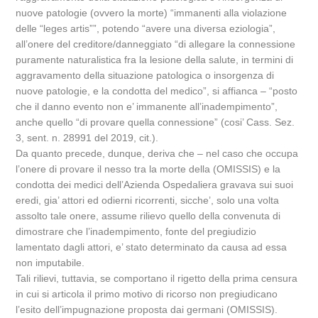
nuove patologie (ovvero la morte) “immanenti alla violazione
delle “leges artis””, potendo “avere una diversa eziologia”,
all’onere del creditore/danneggiato “di allegare la connessione
puramente naturalistica fra la lesione della salute, in termini di
aggravamento della situazione patologica o insorgenza di
nuove patologie, e la condotta del medico”, si affianca – “posto
che il danno evento non e’ immanente all’inadempimento”,
anche quello “di provare quella connessione” (cosi’ Cass. Sez.
3, sent. n. 28991 del 2019, cit.).
Da quanto precede, dunque, deriva che – nel caso che occupa
l’onere di provare il nesso tra la morte della (OMISSIS) e la
condotta dei medici dell’Azienda Ospedaliera gravava sui suoi
eredi, gia’ attori ed odierni ricorrenti, sicche’, solo una volta
assolto tale onere, assume rilievo quello della convenuta di
dimostrare che l’inadempimento, fonte del pregiudizio
lamentato dagli attori, e’ stato determinato da causa ad essa
non imputabile.
Tali rilievi, tuttavia, se comportano il rigetto della prima censura
in cui si articola il primo motivo di ricorso non pregiudicano
l’esito dell’impugnazione proposta dai germani (OMISSIS).