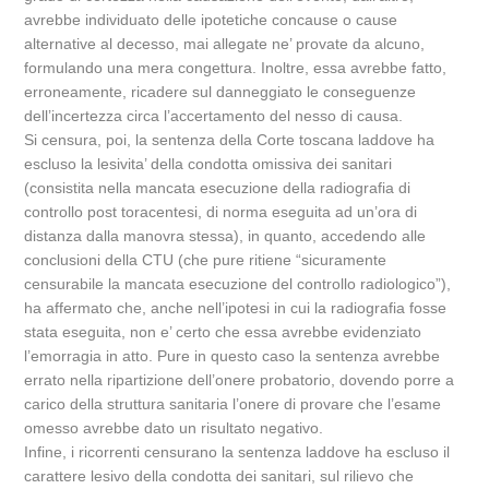
avrebbe individuato delle ipotetiche concause o cause
alternative al decesso, mai allegate ne’ provate da alcuno,
formulando una mera congettura. Inoltre, essa avrebbe fatto,
erroneamente, ricadere sul danneggiato le conseguenze
dell’incertezza circa l’accertamento del nesso di causa.
Si censura, poi, la sentenza della Corte toscana laddove ha
escluso la lesivita’ della condotta omissiva dei sanitari
(consistita nella mancata esecuzione della radiografia di
controllo post toracentesi, di norma eseguita ad un’ora di
distanza dalla manovra stessa), in quanto, accedendo alle
conclusioni della CTU (che pure ritiene “sicuramente
censurabile la mancata esecuzione del controllo radiologico”),
ha affermato che, anche nell’ipotesi in cui la radiografia fosse
stata eseguita, non e’ certo che essa avrebbe evidenziato
l’emorragia in atto. Pure in questo caso la sentenza avrebbe
errato nella ripartizione dell’onere probatorio, dovendo porre a
carico della struttura sanitaria l’onere di provare che l’esame
omesso avrebbe dato un risultato negativo.
Infine, i ricorrenti censurano la sentenza laddove ha escluso il
carattere lesivo della condotta dei sanitari, sul rilievo che