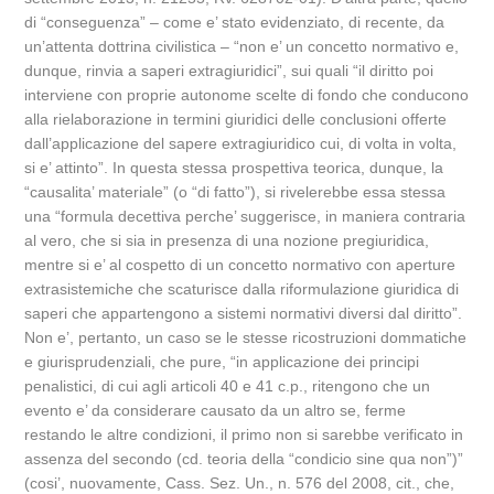
di “conseguenza” – come e’ stato evidenziato, di recente, da
un’attenta dottrina civilistica – “non e’ un concetto normativo e,
dunque, rinvia a saperi extragiuridici”, sui quali “il diritto poi
interviene con proprie autonome scelte di fondo che conducono
alla rielaborazione in termini giuridici delle conclusioni offerte
dall’applicazione del sapere extragiuridico cui, di volta in volta,
si e’ attinto”. In questa stessa prospettiva teorica, dunque, la
“causalita’ materiale” (o “di fatto”), si rivelerebbe essa stessa
una “formula decettiva perche’ suggerisce, in maniera contraria
al vero, che si sia in presenza di una nozione pregiuridica,
mentre si e’ al cospetto di un concetto normativo con aperture
extrasistemiche che scaturisce dalla riformulazione giuridica di
saperi che appartengono a sistemi normativi diversi dal diritto”.
Non e’, pertanto, un caso se le stesse ricostruzioni dommatiche
e giurisprudenziali, che pure, “in applicazione dei principi
penalistici, di cui agli articoli 40 e 41 c.p., ritengono che un
evento e’ da considerare causato da un altro se, ferme
restando le altre condizioni, il primo non si sarebbe verificato in
assenza del secondo (cd. teoria della “condicio sine qua non”)”
(cosi’, nuovamente, Cass. Sez. Un., n. 576 del 2008, cit., che,