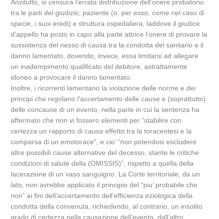
Anzitutto, si censura l’errata distribuzione dell’onere probatorio
tra le parti del giudizio, paziente (o, per esso, come nel caso di
specie, i suoi eredi) e struttura ospedaliera, laddove il giudice
d’appello ha posto in capo alla parte attrice l’onere di provare la
sussistenza del nesso di causa tra la condotta del sanitario e il
danno lamentato, dovendo, invece, essa limitarsi ad allegare
un inadempimento qualificato del debitore, astrattamente
idoneo a provocare il danno lamentato.
Inoltre, i ricorrenti lamentano la violazione delle norme e dei
principi che regolano l’accertamento delle cause e (soprattutto)
delle concause di un evento, nella parte in cui la sentenza ha
affermato che non vi fossero elementi per “stabilire con
certezza un rapporto di causa effetto tra la toracentesi e la
comparsa di un emotorace”, e cio’ “non potendosi escludere
altre possibili cause alternative del decesso, stante le critiche
condizioni di salute della (OMISSIS)”, rispetto a quella della
lacerazione di un vaso sanguigno. La Corte territoriale, da un
lato, non avrebbe applicato il principio del “piu’ probabile che
non” ai fini dell’accertamento dell’efficienza eziologica della
condotta della convenuta, richiedendo, al contrario, un insolito
grado di certezza nella causazione dell’evento, dall’altro,