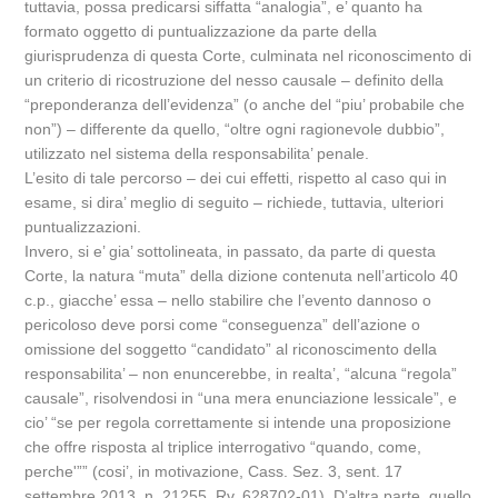
tuttavia, possa predicarsi siffatta “analogia”, e’ quanto ha
formato oggetto di puntualizzazione da parte della
giurisprudenza di questa Corte, culminata nel riconoscimento di
un criterio di ricostruzione del nesso causale – definito della
“preponderanza dell’evidenza” (o anche del “piu’ probabile che
non”) – differente da quello, “oltre ogni ragionevole dubbio”,
utilizzato nel sistema della responsabilita’ penale.
L’esito di tale percorso – dei cui effetti, rispetto al caso qui in
esame, si dira’ meglio di seguito – richiede, tuttavia, ulteriori
puntualizzazioni.
Invero, si e’ gia’ sottolineata, in passato, da parte di questa
Corte, la natura “muta” della dizione contenuta nell’articolo 40
c.p., giacche’ essa – nello stabilire che l’evento dannoso o
pericoloso deve porsi come “conseguenza” dell’azione o
omissione del soggetto “candidato” al riconoscimento della
responsabilita’ – non enuncerebbe, in realta’, “alcuna “regola”
causale”, risolvendosi in “una mera enunciazione lessicale”, e
cio’ “se per regola correttamente si intende una proposizione
che offre risposta al triplice interrogativo “quando, come,
perche'”” (cosi’, in motivazione, Cass. Sez. 3, sent. 17
settembre 2013, n. 21255, Rv. 628702-01). D’altra parte, quello