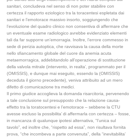
sanitari, concludeva nel senso di non poter stabilire con
certezza il rapporto eziologico tra la toracentesi espletata dai
sanitari e l’emotorace massivo insorto, soggiungendo che
l’evoluzione del quadro clinico non consentiva di affermare che
un eventuale esame radiologico avrebbe evidenziato elementi
tali da far supporre un’emorragia. Inoltre, l’errore commesso in
sede di perizia autoptica, che ravvisava la causa della morte
nello sfiancamento globale del cuore da anemia acuta
metaemorragica, addebitandolo all’operazione di sostituzione
della valvola mitrale (intervento, in realta’, programmato per il
(OMISSIS), e dunque mai eseguito, essendo la (OMISSIS)
deceduta il giorno precedente), veniva attribuito ad un mero
difetto di comunicazione tra medici.
Il primo giudice accoglieva la domanda risarcitoria, pervenendo
a tale conclusione sul presupposto che la relazione causa-
effetto tra la toratocentesi e l’emotorace – sebbene la CTU
avesse escluso la possibilita’ di affermarla con certezza – fosse,
in mancanza di qualunque ipotesi alternativa, “l’unica sul
tavolo”, ed inoltre che, “rispetto ad essa”, non risultava fornita
prova, “che incombeva a parte convenuta”, della “inevitabilita’