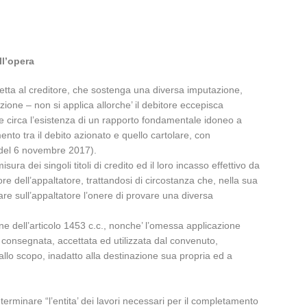
ll’opera
petta al creditore, che sostenga una diversa imputazione,
zione – non si applica allorche’ il debitore eccepisca
ne circa l’esistenza di un rapporto fondamentale idoneo a
nto tra il debito azionato e quello cartolare, con
 del 6 novembre 2017).
ura dei singoli titoli di credito ed il loro incasso effettivo da
e dell’appaltatore, trattandosi di circostanza che, nella sua
tare sull’appaltatore l’onere di provare una diversa
ne dell’articolo 1453 c.c., nonche’ l’omessa applicazione
ta consegnata, accettata ed utilizzata dal convenuto,
 allo scopo, inadatto alla destinazione sua propria ed a
minare “l’entita’ dei lavori necessari per il completamento