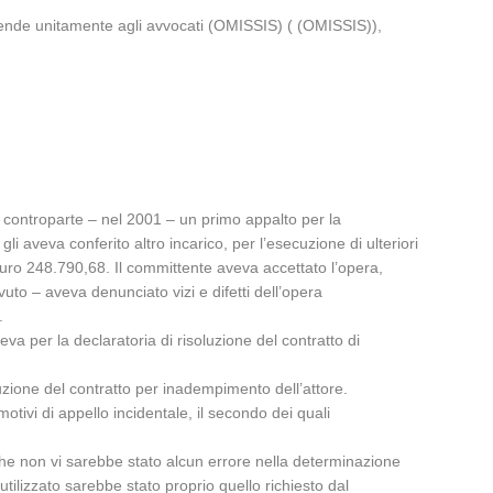
fende unitamente agli avvocati (OMISSIS) ( (OMISSIS)),
 controparte – nel 2001 – un primo appalto per la
i aveva conferito altro incarico, per l’esecuzione di ulteriori
Euro 248.790,68. Il committente aveva accettato l’opera,
vuto – aveva denunciato vizi e difetti dell’opera
.
va per la declaratoria di risoluzione del contratto di
luzione del contratto per inadempimento dell’attore.
tivi di appello incidentale, il secondo dei quali
e non vi sarebbe stato alcun errore nella determinazione
utilizzato sarebbe stato proprio quello richiesto dal