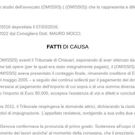
lo studio dell’avvocato (OMISSIS) ( (OMISSIS)) che lo rappresenta e di
16 depositata il 07/03/2016;
/11/2022 dal Consigliere Dott. MAURO MOCCI.
FATTI
DI CAUSA
OMISSIS) avanti il Tribunale di Chiavari, esponendo di aver ottenuto da
e tali opere (per le quali era stato integralmente pagato), il (OMISSIS) gl
 (OMISSIS) aveva presentato il conteggio finale, rimanendo creditore di 
el maggio 2005 – a seguito dei continui solleciti per il pagamento del do
ersaria al pagamento dell’importo di cui sopra o di una somma diversa
’importo di Euro 90.000, eccepiva l’esistenza di vizi e difetti e conclude
re 2011, il Tribunale respingeva le domande attrici, dichiarando la riso
vi di impugnazione. L’appellato resisteva, svolgendo a sua volta due mo
 Genova confermava la pronunzia di primo grado. Sosteneva all’uopo ch
idamento dei lavori anziche’ al momento della consegna, che il prezziario 