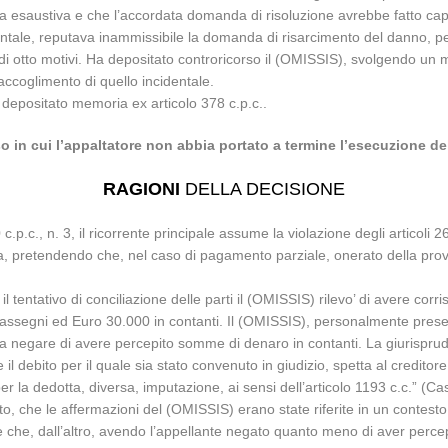
 esaustiva e che l’accordata domanda di risoluzione avrebbe fatto capo 
identale, reputava inammissibile la domanda di risarcimento del danno, 
i otto motivi. Ha depositato controricorso il (OMISSIS), svolgendo un mo
l’accoglimento di quello incidentale.
 depositato memoria ex articolo 378 c.p.c..
o in cui l’appaltatore non abbia portato a termine l’esecuzione de
RAGIONI
DELLA DECISIONE
 c.p.c., n. 3, il ricorrente principale assume la violazione degli artico
a, pretendendo che, nel caso di pagamento parziale, onerato della prova
 il tentativo di conciliazione delle parti il (OMISSIS) rilevo’ di avere 
assegni ed Euro 30.000 in contanti. Il (OMISSIS), personalmente presen
o’ a negare di avere percepito somme di denaro in contanti. La giurispr
 debito per il quale sia stato convenuto in giudizio, spetta al credito
per la dedotta, diversa, imputazione, ai sensi dell’articolo 1193 c.c.” (C
to, che le affermazioni del (OMISSIS) erano state riferite in un contesto 
 e che, dall’altro, avendo l’appellante negato quanto meno di aver perce