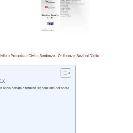
Civile e Procedura Civile
,
Sentenze - Ordinanze
,
Sezioni Diritto
520.
n abbia portato a termine l’esecuzione dell’opera