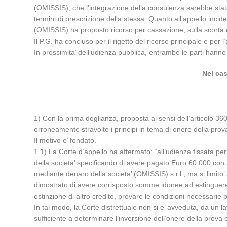
(OMISSIS), che l’integrazione della consulenza sarebbe stata
termini di prescrizione della stessa. Quanto all’appello inc
(OMISSIS) ha proposto ricorso per cassazione, sulla scorta d
Il P.G. ha concluso per il rigetto del ricorso principale e per 
In prossimita’ dell’udienza pubblica, entrambe le parti hanno
Nel cas
1) Con la prima doglianza, proposta ai sensi dell’articolo 360
erroneamente stravolto i principi in tema di onere della prov
Il motivo e’ fondato.
1.1) La Corte d’appello ha affermato: “all’udienza fissata per
della societa’ specificando di avere pagato Euro 60.000 con 
mediante denaro della societa’ (OMISSIS) s.r.l., ma si limit
dimostrato di avere corrisposto somme idonee ad estinguere il
estinzione di altro credito, provare le condizioni necessarie 
In tal modo, la Corte distrettuale non si e’ avveduta, da un la
sufficiente a determinare l’inversione dell’onere della prova