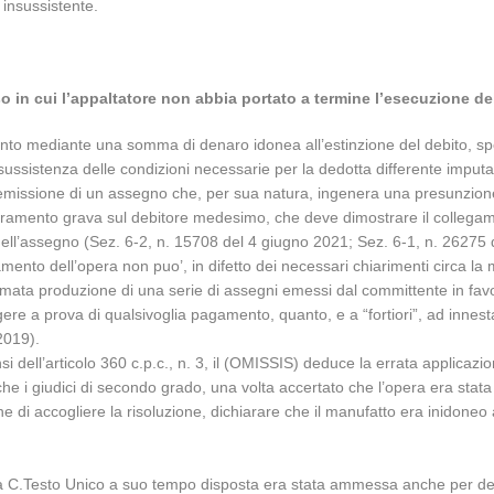
insussistente.
o in cui l’appaltatore non abbia portato a termine l’esecuzione de
gamento mediante una somma di denaro idonea all’estinzione del debito, s
 sussistenza delle condizioni necessarie per la dedotta differente imputa
dell’emissione di un assegno che, per sua natura, ingenera una presunzio
superamento grava sul debitore medesimo, che deve dimostrare il collegame
dell’assegno (Sez. 6-2, n. 15708 del 4 giugno 2021; Sez. 6-1, n. 26275
amento dell’opera non puo’, in difetto dei necessari chiarimenti circa la mis
ermata produzione di una serie di assegni emessi dal committente in favor
rgere a prova di qualsivoglia pagamento, quanto, e a “fortiori”, ad innes
2019).
 dell’articolo 360 c.p.c., n. 3, il (OMISSIS) deduce la errata applicazio
o che i giudici di secondo grado, una volta accertato che l’opera era sta
ine di accogliere la risoluzione, dichiarare che il manufatto era inidoneo
 C.Testo Unico a suo tempo disposta era stata ammessa anche per deter