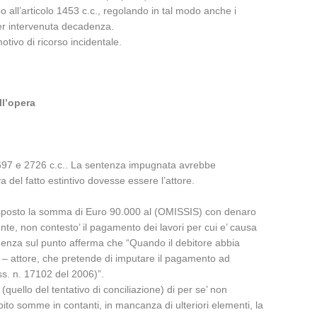
all’articolo 1453 c.c., regolando in tal modo anche i
per intervenuta decadenza.
tivo di ricorso incidentale.
ll’opera
li 2697 e 2726 c.c.. La sentenza impugnata avrebbe
 del fatto estintivo dovesse essere l’attore.
corrisposto la somma di Euro 90.000 al (OMISSIS) con denaro
te, non contesto’ il pagamento dei lavori per cui e’ causa
udenza sul punto afferma che “Quando il debitore abbia
re – attore, che pretende di imputare il pagamento ad
ass. n. 17102 del 2006)”.
(quello del tentativo di conciliazione) di per se’ non
pito somme in contanti, in mancanza di ulteriori elementi, la