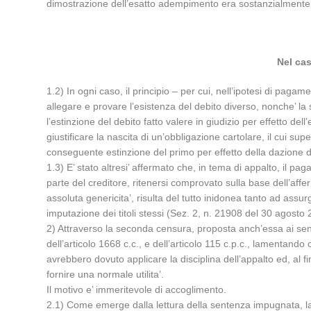
dimostrazione dell’esatto adempimento era sostanzialmente 
Nel cas
1.2) In ogni caso, il principio – per cui, nell’ipotesi di pa
allegare e provare l’esistenza del debito diverso, nonche’ la
l’estinzione del debito fatto valere in giudizio per effetto 
giustificare la nascita di un’obbligazione cartolare, il cui 
conseguente estinzione del primo per effetto della dazione 
1.3) E’ stato altresi’ affermato che, in tema di appalto, il pag
parte del creditore, ritenersi comprovato sulla base dell’aff
assoluta genericita’, risulta del tutto inidonea tanto ad assu
imputazione dei titoli stessi (Sez. 2, n. 21908 del 30 agosto 
2) Attraverso la seconda censura, proposta anch’essa ai sensi
dell’articolo 1668 c.c., e dell’articolo 115 c.p.c., lamentand
avrebbero dovuto applicare la disciplina dell’appalto ed, al f
fornire una normale utilita’.
Il motivo e’ immeritevole di accoglimento.
2.1) Come emerge dalla lettura della sentenza impugnata, la