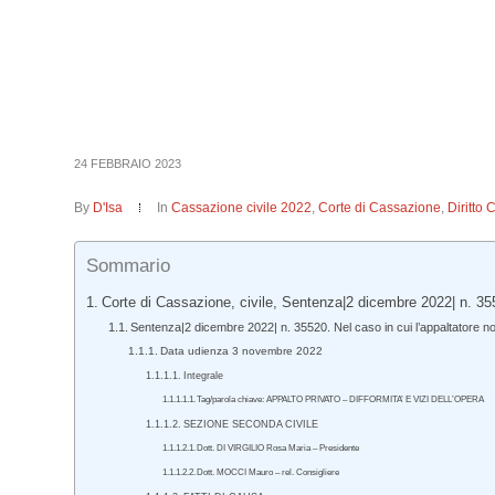
24 FEBBRAIO 2023
By
D'Isa
In
Cassazione civile 2022
,
Corte di Cassazione
,
Diritto 
Sommario
Corte di Cassazione, civile, Sentenza|2 dicembre 2022| n. 35
Sentenza|2 dicembre 2022| n. 35520. Nel caso in cui l’appaltatore no
Data udienza 3 novembre 2022
Integrale
Tag/parola chiave: APPALTO PRIVATO – DIFFORMITA’ E VIZI DELL’OPERA
SEZIONE SECONDA CIVILE
Dott. DI VIRGILIO Rosa Maria – Presidente
Dott. MOCCI Mauro – rel. Consigliere