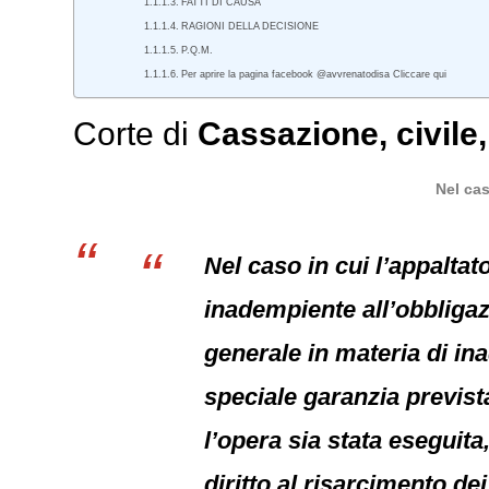
FATTI DI CAUSA
RAGIONI DELLA DECISIONE
P.Q.M.
Per aprire la pagina facebook @avvrenatodisa Cliccare qui
Corte di
Cassazione
,
civile
Nel cas
Nel caso in cui l’appalta
inadempiente all’obbligazi
generale in materia di ina
speciale garanzia prevista
l’opera sia stata eseguita,
diritto al risarcimento d