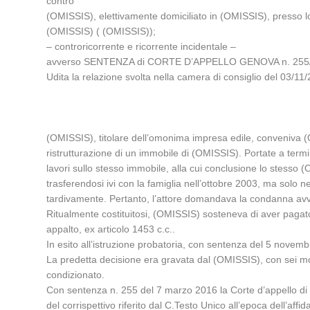
contro
(OMISSIS), elettivamente domiciliato in (OMISSIS), presso 
(OMISSIS) ( (OMISSIS));
– controricorrente e ricorrente incidentale –
avverso SENTENZA di CORTE D’APPELLO GENOVA n. 255/20
Udita la relazione svolta nella camera di consiglio del 03
(OMISSIS), titolare dell’omonima impresa edile, conveniva (
ristrutturazione di un immobile di (OMISSIS). Portate a termin
lavori sullo stesso immobile, alla cui conclusione lo stesso
trasferendosi ivi con la famiglia nell’ottobre 2003, ma solo n
tardivamente. Pertanto, l’attore domandava la condanna avv
Ritualmente costituitosi, (OMISSIS) sosteneva di aver pagato l
appalto, ex articolo 1453 c.c..
In esito all’istruzione probatoria, con sentenza del 5 novemb
La predetta decisione era gravata dal (OMISSIS), con sei moti
condizionato.
Con sentenza n. 255 del 7 marzo 2016 la Corte d’appello di
del corrispettivo riferito dal C.Testo Unico all’epoca dell’aff