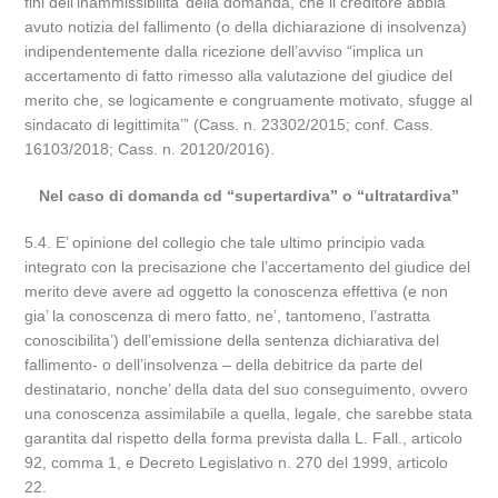
fini dell’inammissibilita’ della domanda, che il creditore abbia
avuto notizia del fallimento (o della dichiarazione di insolvenza)
indipendentemente dalla ricezione dell’avviso “implica un
accertamento di fatto rimesso alla valutazione del giudice del
merito che, se logicamente e congruamente motivato, sfugge al
sindacato di legittimita’” (Cass. n. 23302/2015; conf. Cass.
16103/2018; Cass. n. 20120/2016).
Nel caso di domanda cd “supertardiva” o “ultratardiva”
5.4. E’ opinione del collegio che tale ultimo principio vada
integrato con la precisazione che l’accertamento del giudice del
merito deve avere ad oggetto la conoscenza effettiva (e non
gia’ la conoscenza di mero fatto, ne’, tantomeno, l’astratta
conoscibilita’) dell’emissione della sentenza dichiarativa del
fallimento- o dell’insolvenza – della debitrice da parte del
destinatario, nonche’ della data del suo conseguimento, ovvero
una conoscenza assimilabile a quella, legale, che sarebbe stata
garantita dal rispetto della forma prevista dalla L. Fall., articolo
92, comma 1, e Decreto Legislativo n. 270 del 1999, articolo
22.