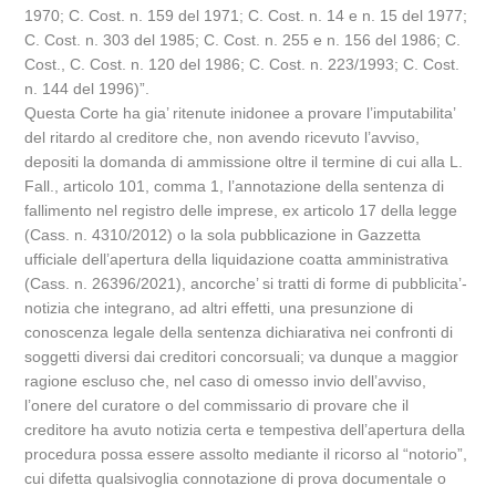
1970; C. Cost. n. 159 del 1971; C. Cost. n. 14 e n. 15 del 1977;
C. Cost. n. 303 del 1985; C. Cost. n. 255 e n. 156 del 1986; C.
Cost., C. Cost. n. 120 del 1986; C. Cost. n. 223/1993; C. Cost.
n. 144 del 1996)”.
Questa Corte ha gia’ ritenute inidonee a provare l’imputabilita’
del ritardo al creditore che, non avendo ricevuto l’avviso,
depositi la domanda di ammissione oltre il termine di cui alla L.
Fall., articolo 101, comma 1, l’annotazione della sentenza di
fallimento nel registro delle imprese, ex articolo 17 della legge
(Cass. n. 4310/2012) o la sola pubblicazione in Gazzetta
ufficiale dell’apertura della liquidazione coatta amministrativa
(Cass. n. 26396/2021), ancorche’ si tratti di forme di pubblicita’-
notizia che integrano, ad altri effetti, una presunzione di
conoscenza legale della sentenza dichiarativa nei confronti di
soggetti diversi dai creditori concorsuali; va dunque a maggior
ragione escluso che, nel caso di omesso invio dell’avviso,
l’onere del curatore o del commissario di provare che il
creditore ha avuto notizia certa e tempestiva dell’apertura della
procedura possa essere assolto mediante il ricorso al “notorio”,
cui difetta qualsivoglia connotazione di prova documentale o