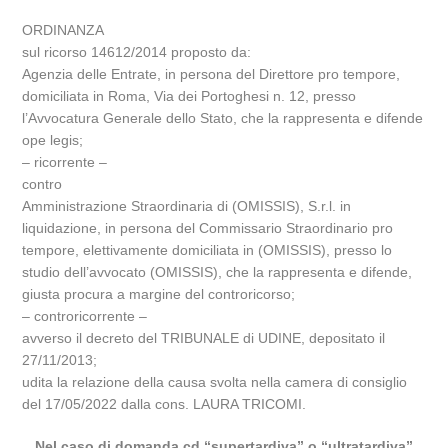
ORDINANZA
sul ricorso 14612/2014 proposto da:
Agenzia delle Entrate, in persona del Direttore pro tempore,
domiciliata in Roma, Via dei Portoghesi n. 12, presso
l’Avvocatura Generale dello Stato, che la rappresenta e difende
ope legis;
– ricorrente –
contro
Amministrazione Straordinaria di (OMISSIS), S.r.l. in
liquidazione, in persona del Commissario Straordinario pro
tempore, elettivamente domiciliata in (OMISSIS), presso lo
studio dell’avvocato (OMISSIS), che la rappresenta e difende,
giusta procura a margine del controricorso;
– controricorrente –
avverso il decreto del TRIBUNALE di UDINE, depositato il
27/11/2013;
udita la relazione della causa svolta nella camera di consiglio
del 17/05/2022 dalla cons. LAURA TRICOMI.
Nel caso di domanda cd “supertardiva” o “ultratardiva”