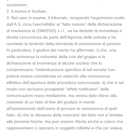
successivo.
2. Il motivo e’ fondato.
3. Nel caso in esame, il tribunale, recependo l’argomento svolto
dall’A.S. circa l’ascrivibilita’ al “fatto notorio” della dichiarazione
di insolvenza di (OMISSIS) s.r.l., ne ha dedotto la immediata e
diretta conoscenza da parte dell’Agenzia delle entrate e ha
ravvisato la tardivita’ della domanda di ammissione al passivo.
In particolare, il giudice del merito ha affermato: i) che, una
volta ammessa la notorieta’ della crisi del gruppo e la
dichiarazione di insolvenza di alcune societa’ che lo
componevano, l’individuazione specifica di tali societa’ non
poteva essere considerata un ostacolo alla conoscenza
effettiva dell’apertura della procedura concorsuale; ii) che in tal
modo non venivano prospettati “effetti notificatori” delle
comunicazioni mass-mediatiche, ma veniva dato rilievo alla
notorieta’ di un fatto al fine del giudizio in merito
all’assolvimento dell’onere di provare la conoscenza di quel
fatto; iii) che la rilevanza della notorieta’ del fatto non e’ limitata
alle persone fisiche, ma puo’ essere riferita anche a coloro che
rappresentano o operano in soggetti collettivi e che cio’ valeva