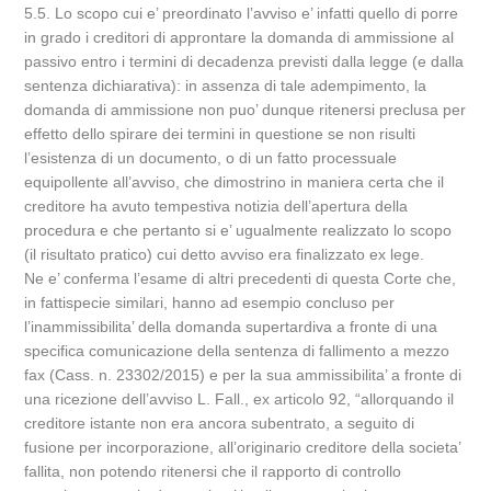
5.5. Lo scopo cui e’ preordinato l’avviso e’ infatti quello di porre
in grado i creditori di approntare la domanda di ammissione al
passivo entro i termini di decadenza previsti dalla legge (e dalla
sentenza dichiarativa): in assenza di tale adempimento, la
domanda di ammissione non puo’ dunque ritenersi preclusa per
effetto dello spirare dei termini in questione se non risulti
l’esistenza di un documento, o di un fatto processuale
equipollente all’avviso, che dimostrino in maniera certa che il
creditore ha avuto tempestiva notizia dell’apertura della
procedura e che pertanto si e’ ugualmente realizzato lo scopo
(il risultato pratico) cui detto avviso era finalizzato ex lege.
Ne e’ conferma l’esame di altri precedenti di questa Corte che,
in fattispecie similari, hanno ad esempio concluso per
l’inammissibilita’ della domanda supertardiva a fronte di una
specifica comunicazione della sentenza di fallimento a mezzo
fax (Cass. n. 23302/2015) e per la sua ammissibilita’ a fronte di
una ricezione dell’avviso L. Fall., ex articolo 92, “allorquando il
creditore istante non era ancora subentrato, a seguito di
fusione per incorporazione, all’originario creditore della societa’
fallita, non potendo ritenersi che il rapporto di controllo