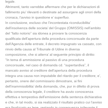
legale.
Altrimenti, tanto varrebbe affermare che per le dichiarazioni di
fallimento piu’ rilevanti o destinate ad assurgere agli onori della
cronaca, l’avviso in questione e’ superfluo.
In conclusione, escluso che l’incontestata riconducibilita’
dell’insolvenza delle societa’ del Gruppo (OMISSIS) nell’ambito
del “fatto notorio” sia idonea a provare la conoscenza
qualificata dell’apertura della procedura concorsuale da parte
dell’Agenzia delle entrate, il decreto impugnato va cassato, con
rinvio della causa al Tribunale di Udine in diversa
composizione, che si atterra’ al seguente principio di diritto:
“In tema di ammissione al passivo di una procedura
concorsuale, nel caso di domanda cd. “supertardiva”, il
mancato avviso al creditore dell’apertura della procedura
integra una causa non imputabile del ritardo per il creditore; e’,
pertanto, onere del commissario dimostrare, ai fini
dell’inammissibilita’ della domanda, che, pur in difetto di prova
della conoscenza legale, il creditore ha avuto conoscenza
effettiva e tempestiva dell’emissione della sentenza dichiarativa
e che, in tal modo, si sia realizzato il risultato pratico cui l’avviso
era finalizzato ex lege, restando in conseguenza irrilevante il