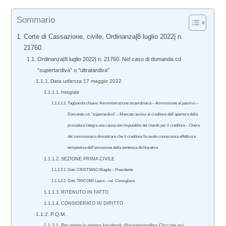
Sommario
Corte di Cassazione, civile, Ordinanza|8 luglio 2022| n.
21760.
Ordinanza|8 luglio 2022| n. 21760. Nel caso di domanda cd
“supertardiva” o “ultratardiva”
Data udienza 17 maggio 2022
Integrale
Tag/parola chiave: Amministrazione straordinaria – Ammissione al passivo –
Domanda cd. “supertardiva” – Mancato avviso al creditore dell’apertura della
procedura integra una causa non imputabile del ritardo per il creditore – Onere
del commissario dimostrare che il creditore ha avuto conoscenza effettiva e
tempestiva dell’emissione della sentenza dichiarativa
SEZIONE PRIMA CIVILE
Dott. CRISTIANO Magda – Presidente
Dott. TRICOMI Laura – rel. Consigliere
RITENUTO IN FATTO
CONSIDERATO IN DIRITTO
P.Q.M.
Per aprire la pagina facebook @avvrenatodisa Cliccare qui