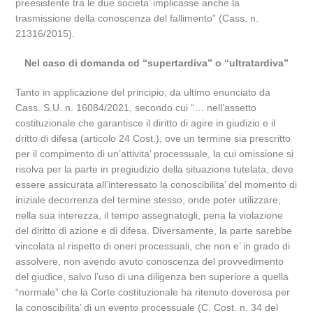
preesistente tra le due societa’ implicasse anche la
trasmissione della conoscenza del fallimento” (Cass. n.
21316/2015).
Nel caso di domanda cd “supertardiva” o “ultratardiva”
Tanto in applicazione del principio, da ultimo enunciato da
Cass. S.U. n. 16084/2021, secondo cui “… nell’assetto
costituzionale che garantisce il diritto di agire in giudizio e il
dritto di difesa (articolo 24 Cost.), ove un termine sia prescritto
per il compimento di un’attivita’ processuale, la cui omissione si
risolva per la parte in pregiudizio della situazione tutelata, deve
essere assicurata all’interessato la conoscibilita’ del momento di
iniziale decorrenza del termine stesso, onde poter utilizzare,
nella sua interezza, il tempo assegnatogli, pena la violazione
del diritto di azione e di difesa. Diversamente, la parte sarebbe
vincolata al rispetto di oneri processuali, che non e’ in grado di
assolvere, non avendo avuto conoscenza del provvedimento
del giudice, salvo l’uso di una diligenza ben superiore a quella
“normale” che la Corte costituzionale ha ritenuto doverosa per
la conoscibilita’ di un evento processuale (C. Cost. n. 34 del