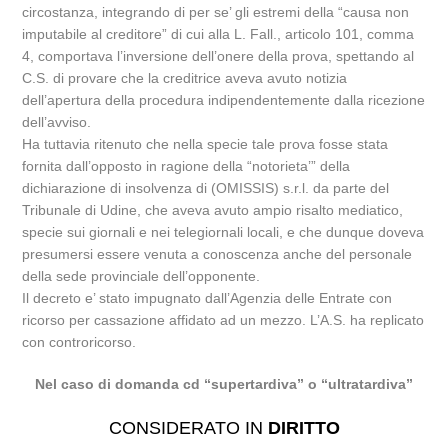
circostanza, integrando di per se’ gli estremi della “causa non
imputabile al creditore” di cui alla L. Fall., articolo 101, comma
4, comportava l’inversione dell’onere della prova, spettando al
C.S. di provare che la creditrice aveva avuto notizia
dell’apertura della procedura indipendentemente dalla ricezione
dell’avviso.
Ha tuttavia ritenuto che nella specie tale prova fosse stata
fornita dall’opposto in ragione della “notorieta’” della
dichiarazione di insolvenza di (OMISSIS) s.r.l. da parte del
Tribunale di Udine, che aveva avuto ampio risalto mediatico,
specie sui giornali e nei telegiornali locali, e che dunque doveva
presumersi essere venuta a conoscenza anche del personale
della sede provinciale dell’opponente.
Il decreto e’ stato impugnato dall’Agenzia delle Entrate con
ricorso per cassazione affidato ad un mezzo. L’A.S. ha replicato
con controricorso.
Nel caso di domanda cd “supertardiva” o “ultratardiva”
CONSIDERATO IN
DIRITTO