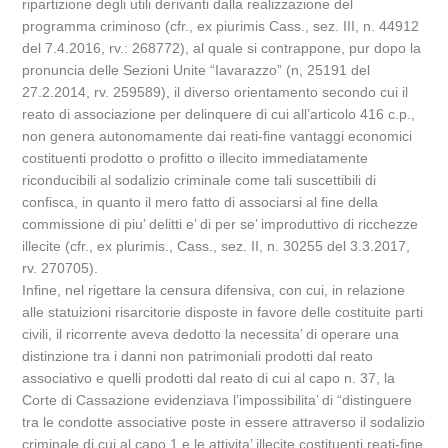
ripartizione degli utili derivanti dalla realizzazione del
programma criminoso (cfr., ex piurimis Cass., sez. III, n. 44912
del 7.4.2016, rv.: 268772), al quale si contrappone, pur dopo la
pronuncia delle Sezioni Unite “Iavarazzo” (n, 25191 del
27.2.2014, rv. 259589), il diverso orientamento secondo cui il
reato di associazione per delinquere di cui all’articolo 416 c.p.,
non genera autonomamente dai reati-fine vantaggi economici
costituenti prodotto o profitto o illecito immediatamente
riconducibili al sodalizio criminale come tali suscettibili di
confisca, in quanto il mero fatto di associarsi al fine della
commissione di piu’ delitti e’ di per se’ improduttivo di ricchezze
illecite (cfr., ex plurimis., Cass., sez. II, n. 30255 del 3.3.2017,
rv. 270705).
Infine, nel rigettare la censura difensiva, con cui, in relazione
alle statuizioni risarcitorie disposte in favore delle costituite parti
civili, il ricorrente aveva dedotto la necessita’ di operare una
distinzione tra i danni non patrimoniali prodotti dal reato
associativo e quelli prodotti dal reato di cui al capo n. 37, la
Corte di Cassazione evidenziava l’impossibilita’ di “distinguere
tra le condotte associative poste in essere attraverso il sodalizio
criminale di cui al capo 1 e le attivita’ illecite costituenti reati-fine