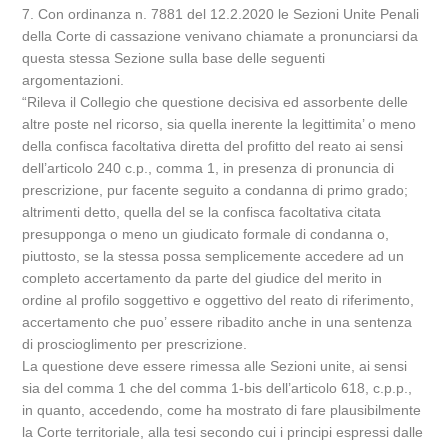
7. Con ordinanza n. 7881 del 12.2.2020 le Sezioni Unite Penali
della Corte di cassazione venivano chiamate a pronunciarsi da
questa stessa Sezione sulla base delle seguenti
argomentazioni.
“Rileva il Collegio che questione decisiva ed assorbente delle
altre poste nel ricorso, sia quella inerente la legittimita’ o meno
della confisca facoltativa diretta del profitto del reato ai sensi
dell’articolo 240 c.p., comma 1, in presenza di pronuncia di
prescrizione, pur facente seguito a condanna di primo grado;
altrimenti detto, quella del se la confisca facoltativa citata
presupponga o meno un giudicato formale di condanna o,
piuttosto, se la stessa possa semplicemente accedere ad un
completo accertamento da parte del giudice del merito in
ordine al profilo soggettivo e oggettivo del reato di riferimento,
accertamento che puo’ essere ribadito anche in una sentenza
di proscioglimento per prescrizione.
La questione deve essere rimessa alle Sezioni unite, ai sensi
sia del comma 1 che del comma 1-bis dell’articolo 618, c.p.p.,
in quanto, accedendo, come ha mostrato di fare plausibilmente
la Corte territoriale, alla tesi secondo cui i principi espressi dalle