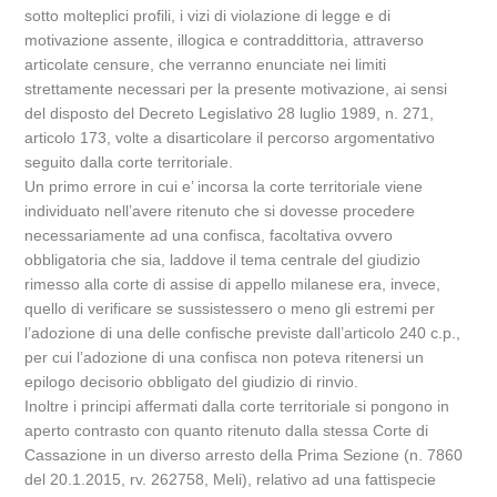
sotto molteplici profili, i vizi di violazione di legge e di
motivazione assente, illogica e contraddittoria, attraverso
articolate censure, che verranno enunciate nei limiti
strettamente necessari per la presente motivazione, ai sensi
del disposto del Decreto Legislativo 28 luglio 1989, n. 271,
articolo 173, volte a disarticolare il percorso argomentativo
seguito dalla corte territoriale.
Un primo errore in cui e’ incorsa la corte territoriale viene
individuato nell’avere ritenuto che si dovesse procedere
necessariamente ad una confisca, facoltativa ovvero
obbligatoria che sia, laddove il tema centrale del giudizio
rimesso alla corte di assise di appello milanese era, invece,
quello di verificare se sussistessero o meno gli estremi per
l’adozione di una delle confische previste dall’articolo 240 c.p.,
per cui l’adozione di una confisca non poteva ritenersi un
epilogo decisorio obbligato del giudizio di rinvio.
Inoltre i principi affermati dalla corte territoriale si pongono in
aperto contrasto con quanto ritenuto dalla stessa Corte di
Cassazione in un diverso arresto della Prima Sezione (n. 7860
del 20.1.2015, rv. 262758, Meli), relativo ad una fattispecie