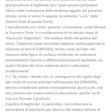
giurisprudenza di legittimita’ (tra i quali assume particolare
rilievo, nella motivazione della sentenza oggetto del presente
ricorso, come si vedra’ in seguito, la sentenza “Lucci” delle
Sezioni Unite di questa Corte).
L’annullamento con rinvio, pertanto, si imponeva, come rilevava
la Suprema Corte, in considerazione di un elevato tasso di
“equivocita’ dogmatica”, che andava risolto dal giudice del
rinvio, “chiarendo quale strumento ablatorio veniva applicato in
relazione ai beni di (OMISSIS), tenuto conto del fatto che
ciascuna delle figure di confisca richiamate nei sottostanti
provvedimenti risponde a differenti presupposti applicativi, sui
quali il Giudice del rinvio milanese dovra’ confrontarsi
analiticamente”.
4.1. Va, inoltre, rilevato che, in conseguenza del rigetto degli
altri motivi di ricorso articolati nell’interesse del (OMISSIS),
devono considerarsi definiti irrevocabilmente alcuni punti, che
non possono piu’ essere messi in discussione, perche’ su di
essi si e’ formato il giudicato.
Il giudice di legittimita’, in particolare, nel confermare la
declaratoria di estinzione per decorso del relativo termine di