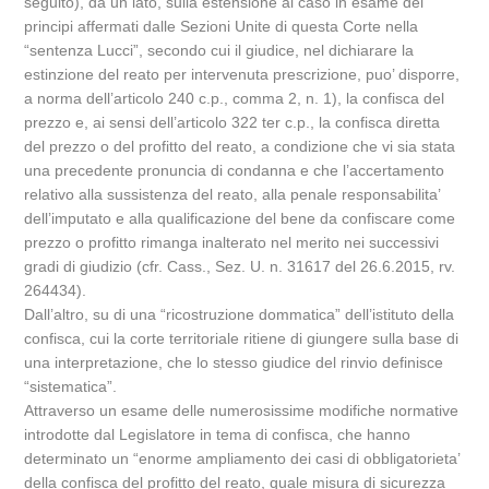
seguito), da un lato, sulla estensione al caso in esame dei
principi affermati dalle Sezioni Unite di questa Corte nella
“sentenza Lucci”, secondo cui il giudice, nel dichiarare la
estinzione del reato per intervenuta prescrizione, puo’ disporre,
a norma dell’articolo 240 c.p., comma 2, n. 1), la confisca del
prezzo e, ai sensi dell’articolo 322 ter c.p., la confisca diretta
del prezzo o del profitto del reato, a condizione che vi sia stata
una precedente pronuncia di condanna e che l’accertamento
relativo alla sussistenza del reato, alla penale responsabilita’
dell’imputato e alla qualificazione del bene da confiscare come
prezzo o profitto rimanga inalterato nel merito nei successivi
gradi di giudizio (cfr. Cass., Sez. U. n. 31617 del 26.6.2015, rv.
264434).
Dall’altro, su di una “ricostruzione dommatica” dell’istituto della
confisca, cui la corte territoriale ritiene di giungere sulla base di
una interpretazione, che lo stesso giudice del rinvio definisce
“sistematica”.
Attraverso un esame delle numerosissime modifiche normative
introdotte dal Legislatore in tema di confisca, che hanno
determinato un “enorme ampliamento dei casi di obbligatorieta’
della confisca del profitto del reato, quale misura di sicurezza