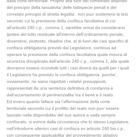
dalla corte territoriale. Proprio alla luce del combinato disposto
del principio della tassativita’ delle fattispecie penali e del
correlato principio di stretta legalita’, non puo’ sostenersi la tesi
secondo cui la previsione della confisca facoltativa di cui
all’articolo 240 c.p., comma 1, sarebbe ormai da considerarsi
ipotesi del tutto residuale all’interno dell’ordinamento penale,
dovendosi, piuttosto, ribadire che, al di fuori dei casi specifici di
confisca obbligatoria previsti dal Legislatore, continua ad
operare la previsione della confisca facoltativa quale misura di
sicurezza disciplinata dall’articolo 240 c.p., comma 1, alla quale
dovranno essere ricondotti tutti i casi diversi da quelli per i quali
il Legislatore ha previsto la confisca obbligatoria, purche’,
ovviamente, ne siano rispettati i relativi presupposti,
rappresentati da una sentenza definitiva di condanna e
dall’accertamento di pertinenzialita’ tra il bene e il reato.
Ed invero quanto fallace sia l’affermazione della corte
territoriale secondo cui il profitto del reato non puo’ essere
lasciato nella disponibilita’ del suo autore e vada sempre
confiscato, si evince dalla circostanza che lo stesso Legislatore,
nell’introdurre ulteriori casi di confisca ex articolo 240 bis c.p.,
con conseguente applicabilita’ del provvedimento ablativo