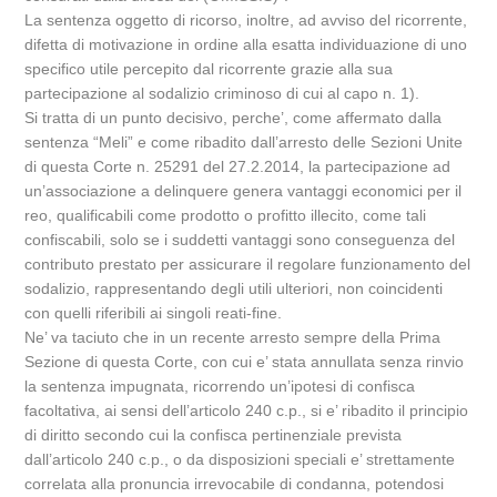
La sentenza oggetto di ricorso, inoltre, ad avviso del ricorrente,
difetta di motivazione in ordine alla esatta individuazione di uno
specifico utile percepito dal ricorrente grazie alla sua
partecipazione al sodalizio criminoso di cui al capo n. 1).
Si tratta di un punto decisivo, perche’, come affermato dalla
sentenza “Meli” e come ribadito dall’arresto delle Sezioni Unite
di questa Corte n. 25291 del 27.2.2014, la partecipazione ad
un’associazione a delinquere genera vantaggi economici per il
reo, qualificabili come prodotto o profitto illecito, come tali
confiscabili, solo se i suddetti vantaggi sono conseguenza del
contributo prestato per assicurare il regolare funzionamento del
sodalizio, rappresentando degli utili ulteriori, non coincidenti
con quelli riferibili ai singoli reati-fine.
Ne’ va taciuto che in un recente arresto sempre della Prima
Sezione di questa Corte, con cui e’ stata annullata senza rinvio
la sentenza impugnata, ricorrendo un’ipotesi di confisca
facoltativa, ai sensi dell’articolo 240 c.p., si e’ ribadito il principio
di diritto secondo cui la confisca pertinenziale prevista
dall’articolo 240 c.p., o da disposizioni speciali e’ strettamente
correlata alla pronuncia irrevocabile di condanna, potendosi