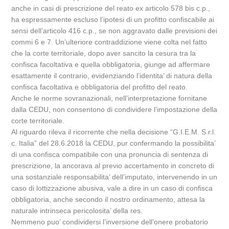
anche in casi di prescrizione del reato ex articolo 578 bis c.p.,
ha espressamente escluso l’ipotesi di un profitto confiscabile ai
sensi dell’articolo 416 c.p., se non aggravato dalle previsioni dei
commi 6 e 7. Un’ulteriore contraddizione viene colta nel fatto
che la corte territoriale, dopo aver sancito la cesura tra la
confisca facoltativa e quella obbligatoria, giunge ad affermare
esattamente il contrario, evidenziando l’identita’ di natura della
confisca facoltativa e obbligatoria del profitto del reato.
Anche le norme sovranazionali, nell’interpretazione fornitane
dalla CEDU, non consentono di condividere l’impostazione della
corte territoriale.
Al riguardo rileva il ricorrente che nella decisione “G.I.E.M. S.r.l.
c. Italia” del 28.6.2018 la CEDU, pur confermando la possibilita’
di una confisca compatibile con una pronuncia di sentenza di
prescrizione, la ancorava al previo accertamento in concreto di
una sostanziale responsabilita’ dell’imputato, intervenendo in un
caso di lottizzazione abusiva, vale a dire in un caso di confisca
obbligatoria, anche secondo il nostro ordinamento, attesa la
naturale intrinseca pericolosita’ della res.
Nemmeno puo’ condividersi l’inversione dell’onere probatorio