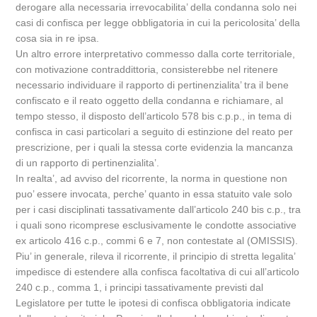
derogare alla necessaria irrevocabilita’ della condanna solo nei
casi di confisca per legge obbligatoria in cui la pericolosita’ della
cosa sia in re ipsa.
Un altro errore interpretativo commesso dalla corte territoriale,
con motivazione contraddittoria, consisterebbe nel ritenere
necessario individuare il rapporto di pertinenzialita’ tra il bene
confiscato e il reato oggetto della condanna e richiamare, al
tempo stesso, il disposto dell’articolo 578 bis c.p.p., in tema di
confisca in casi particolari a seguito di estinzione del reato per
prescrizione, per i quali la stessa corte evidenzia la mancanza
di un rapporto di pertinenzialita’.
In realta’, ad avviso del ricorrente, la norma in questione non
puo’ essere invocata, perche’ quanto in essa statuito vale solo
per i casi disciplinati tassativamente dall’articolo 240 bis c.p., tra
i quali sono ricomprese esclusivamente le condotte associative
ex articolo 416 c.p., commi 6 e 7, non contestate al (OMISSIS).
Piu’ in generale, rileva il ricorrente, il principio di stretta legalita’
impedisce di estendere alla confisca facoltativa di cui all’articolo
240 c.p., comma 1, i principi tassativamente previsti dal
Legislatore per tutte le ipotesi di confisca obbligatoria indicate