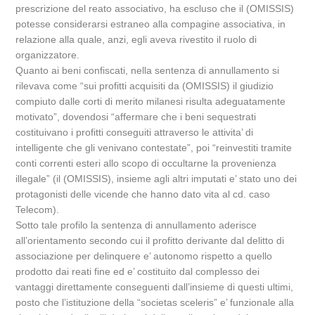
prescrizione del reato associativo, ha escluso che il (OMISSIS)
potesse considerarsi estraneo alla compagine associativa, in
relazione alla quale, anzi, egli aveva rivestito il ruolo di
organizzatore.
Quanto ai beni confiscati, nella sentenza di annullamento si
rilevava come “sui profitti acquisiti da (OMISSIS) il giudizio
compiuto dalle corti di merito milanesi risulta adeguatamente
motivato”, dovendosi “affermare che i beni sequestrati
costituivano i profitti conseguiti attraverso le attivita’ di
intelligente che gli venivano contestate”, poi “reinvestiti tramite
conti correnti esteri allo scopo di occultarne la provenienza
illegale” (il (OMISSIS), insieme agli altri imputati e’ stato uno dei
protagonisti delle vicende che hanno dato vita al cd. caso
Telecom).
Sotto tale profilo la sentenza di annullamento aderisce
all’orientamento secondo cui il profitto derivante dal delitto di
associazione per delinquere e’ autonomo rispetto a quello
prodotto dai reati fine ed e’ costituito dal complesso dei
vantaggi direttamente conseguenti dall’insieme di questi ultimi,
posto che l’istituzione della “societas sceleris” e’ funzionale alla