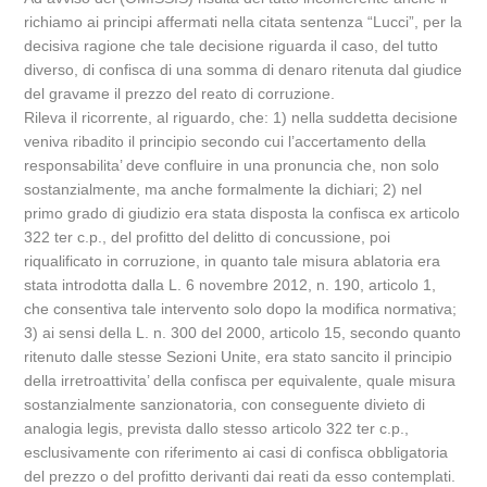
richiamo ai principi affermati nella citata sentenza “Lucci”, per la
decisiva ragione che tale decisione riguarda il caso, del tutto
diverso, di confisca di una somma di denaro ritenuta dal giudice
del gravame il prezzo del reato di corruzione.
Rileva il ricorrente, al riguardo, che: 1) nella suddetta decisione
veniva ribadito il principio secondo cui l’accertamento della
responsabilita’ deve confluire in una pronuncia che, non solo
sostanzialmente, ma anche formalmente la dichiari; 2) nel
primo grado di giudizio era stata disposta la confisca ex articolo
322 ter c.p., del profitto del delitto di concussione, poi
riqualificato in corruzione, in quanto tale misura ablatoria era
stata introdotta dalla L. 6 novembre 2012, n. 190, articolo 1,
che consentiva tale intervento solo dopo la modifica normativa;
3) ai sensi della L. n. 300 del 2000, articolo 15, secondo quanto
ritenuto dalle stesse Sezioni Unite, era stato sancito il principio
della irretroattivita’ della confisca per equivalente, quale misura
sostanzialmente sanzionatoria, con conseguente divieto di
analogia legis, prevista dallo stesso articolo 322 ter c.p.,
esclusivamente con riferimento ai casi di confisca obbligatoria
del prezzo o del profitto derivanti dai reati da esso contemplati.