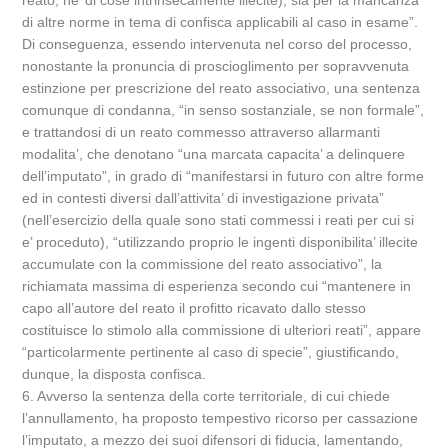
reato, ne’ di cose intrinsecamente illecite), sia per la mancanza
di altre norme in tema di confisca applicabili al caso in esame”.
Di conseguenza, essendo intervenuta nel corso del processo,
nonostante la pronuncia di proscioglimento per sopravvenuta
estinzione per prescrizione del reato associativo, una sentenza
comunque di condanna, “in senso sostanziale, se non formale”,
e trattandosi di un reato commesso attraverso allarmanti
modalita’, che denotano “una marcata capacita’ a delinquere
dell’imputato”, in grado di “manifestarsi in futuro con altre forme
ed in contesti diversi dall’attivita’ di investigazione privata”
(nell’esercizio della quale sono stati commessi i reati per cui si
e’ proceduto), “utilizzando proprio le ingenti disponibilita’ illecite
accumulate con la commissione del reato associativo”, la
richiamata massima di esperienza secondo cui “mantenere in
capo all’autore del reato il profitto ricavato dallo stesso
costituisce lo stimolo alla commissione di ulteriori reati”, appare
“particolarmente pertinente al caso di specie”, giustificando,
dunque, la disposta confisca.
6. Avverso la sentenza della corte territoriale, di cui chiede
l’annullamento, ha proposto tempestivo ricorso per cassazione
l’imputato, a mezzo dei suoi difensori di fiducia, lamentando,