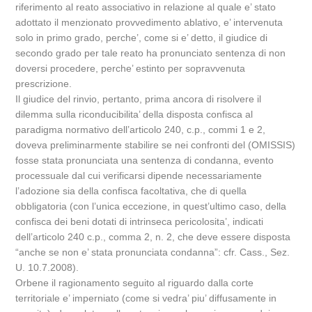
riferimento al reato associativo in relazione al quale e’ stato
adottato il menzionato provvedimento ablativo, e’ intervenuta
solo in primo grado, perche’, come si e’ detto, il giudice di
secondo grado per tale reato ha pronunciato sentenza di non
doversi procedere, perche’ estinto per sopravvenuta
prescrizione.
Il giudice del rinvio, pertanto, prima ancora di risolvere il
dilemma sulla riconducibilita’ della disposta confisca al
paradigma normativo dell’articolo 240, c.p., commi 1 e 2,
doveva preliminarmente stabilire se nei confronti del (OMISSIS)
fosse stata pronunciata una sentenza di condanna, evento
processuale dal cui verificarsi dipende necessariamente
l’adozione sia della confisca facoltativa, che di quella
obbligatoria (con l’unica eccezione, in quest’ultimo caso, della
confisca dei beni dotati di intrinseca pericolosita’, indicati
dell’articolo 240 c.p., comma 2, n. 2, che deve essere disposta
“anche se non e’ stata pronunciata condanna”: cfr. Cass., Sez.
U. 10.7.2008).
Orbene il ragionamento seguito al riguardo dalla corte
territoriale e’ imperniato (come si vedra’ piu’ diffusamente in