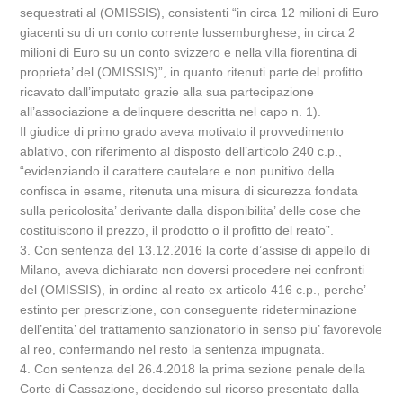
sequestrati al (OMISSIS), consistenti “in circa 12 milioni di Euro
giacenti su di un conto corrente lussemburghese, in circa 2
milioni di Euro su un conto svizzero e nella villa fiorentina di
proprieta’ del (OMISSIS)”, in quanto ritenuti parte del profitto
ricavato dall’imputato grazie alla sua partecipazione
all’associazione a delinquere descritta nel capo n. 1).
Il giudice di primo grado aveva motivato il provvedimento
ablativo, con riferimento al disposto dell’articolo 240 c.p.,
“evidenziando il carattere cautelare e non punitivo della
confisca in esame, ritenuta una misura di sicurezza fondata
sulla pericolosita’ derivante dalla disponibilita’ delle cose che
costituiscono il prezzo, il prodotto o il profitto del reato”.
3. Con sentenza del 13.12.2016 la corte d’assise di appello di
Milano, aveva dichiarato non doversi procedere nei confronti
del (OMISSIS), in ordine al reato ex articolo 416 c.p., perche’
estinto per prescrizione, con conseguente rideterminazione
dell’entita’ del trattamento sanzionatorio in senso piu’ favorevole
al reo, confermando nel resto la sentenza impugnata.
4. Con sentenza del 26.4.2018 la prima sezione penale della
Corte di Cassazione, decidendo sul ricorso presentato dalla