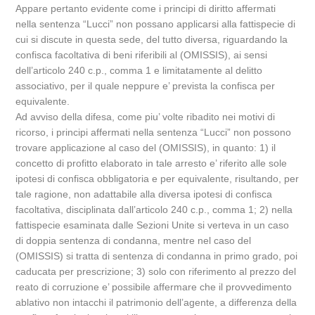
Appare pertanto evidente come i principi di diritto affermati
nella sentenza “Lucci” non possano applicarsi alla fattispecie di
cui si discute in questa sede, del tutto diversa, riguardando la
confisca facoltativa di beni riferibili al (OMISSIS), ai sensi
dell’articolo 240 c.p., comma 1 e limitatamente al delitto
associativo, per il quale neppure e’ prevista la confisca per
equivalente.
Ad avviso della difesa, come piu’ volte ribadito nei motivi di
ricorso, i principi affermati nella sentenza “Lucci” non possono
trovare applicazione al caso del (OMISSIS), in quanto: 1) il
concetto di profitto elaborato in tale arresto e’ riferito alle sole
ipotesi di confisca obbligatoria e per equivalente, risultando, per
tale ragione, non adattabile alla diversa ipotesi di confisca
facoltativa, disciplinata dall’articolo 240 c.p., comma 1; 2) nella
fattispecie esaminata dalle Sezioni Unite si verteva in un caso
di doppia sentenza di condanna, mentre nel caso del
(OMISSIS) si tratta di sentenza di condanna in primo grado, poi
caducata per prescrizione; 3) solo con riferimento al prezzo del
reato di corruzione e’ possibile affermare che il provvedimento
ablativo non intacchi il patrimonio dell’agente, a differenza della