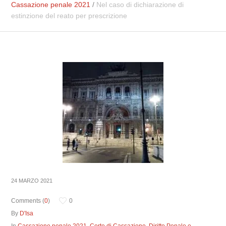
Cassazione penale 2021
/
Nel caso di dichiarazione di
estinzione del reato per prescrizione
24 MARZO 2021
Comments (
0
)
0
By
D'Isa