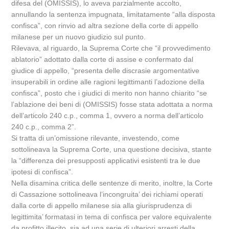
difesa del (OMISSIS), lo aveva parzialmente accolto,
annullando la sentenza impugnata, limitatamente “alla disposta
confisca”, con rinvio ad altra sezione della corte di appello
milanese per un nuovo giudizio sul punto.
Rilevava, al riguardo, la Suprema Corte che “il provvedimento
ablatorio” adottato dalla corte di assise e confermato dal
giudice di appello, “presenta delle discrasie argomentative
insuperabili in ordine alle ragioni legittimanti l’adozione della
confisca”, posto che i giudici di merito non hanno chiarito “se
l’ablazione dei beni di (OMISSIS) fosse stata adottata a norma
dell’articolo 240 c.p., comma 1, ovvero a norma dell’articolo
240 c.p., comma 2”.
Si tratta di un’omissione rilevante, investendo, come
sottolineava la Suprema Corte, una questione decisiva, stante
la “differenza dei presupposti applicativi esistenti tra le due
ipotesi di confisca”.
Nella disamina critica delle sentenze di merito, inoltre, la Corte
di Cassazione sottolineava l’incongruita’ dei richiami operati
dalla corte di appello milanese sia alla giurisprudenza di
legittimita’ formatasi in tema di confisca per valore equivalente
da profitto illecito, sia ad una serie di ulteriori arresti della