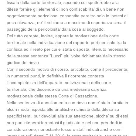
fissata dalla corte territoriale, secondo cui spetterebbe alla
difesa fornire gli elementi di non confiscabilita’ di un bene non
oggettivamente pericoloso, consentita peraltro solo in ipotesi di
poca rilevanza, ne’ il richiamo a massime di esperienza circa il
passaggio della pericolosita’ dalla cosa al soggetto.
Del tutto carente, inoltre, appare la motivazione della corte
territoriale nella individuazione del rapporto pertinenziale tra la
confisca ed il reato per cui e’ stata disposta, ritenuto necessario
dalla stessa sentenza “Lucci” piu’ volte richiamata dallo stesso
giudice del rinvio.
Con il secondo motivo di ricorso, articolato, come il precedente,
in numerosi punti, in definitiva il ricorrente contesta
l’incompletezza dell’apparato motivazionale della corte
territoriale, che discende da una medesima carenza
motivazionale della stessa Corte di Cassazione.
Nella sentenza di annullamento con rinvio non e’ stata fornita in
alcun modo risposta alle analitiche richieste della difesa su
specifici temi, pur devoluti alla sua attenzione, sicche’ su di essi
non puo’ ritenersi formatosi il giudicato e nel non prenderli in
considerazione, nonostante fossero stati indicati anche con i