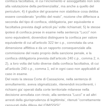
confisca facoltativa, in cui l’incremento e’ assoggettato non solo
alla valutazione della pertinenzialita’, ma anche a quello del
periculum; 4) il giudice del gravame non stabilisce cosa debba
essere considerato “profitto del reato”, nozione che differisce a
seconda del tipo di confisca, obbligatoria, per equivalente e
facoltativa prevista dagli articoli piu’ volte richiamati; 5) le stesse
ipotesi di confisca prese in esame nella sentenza “Lucci” non
sono equivalenti, dovendosi distinguere la confisca per valore
equivalente di cui all’articolo 322 ter c.p., connotata da una
dimensione afflittiva e da un rapporto consequenziale alla
commissione del reato proprio della sanzione penale, e la
confisca obbligatoria prevista dall’articolo 240 c.p., comma 2, n.
2), a loro volta del tutto diverse dalla confisca facoltativa, di cui
all’articolo 240 c.p., comma 1, ed in ogni caso non applicabili al
caso in esame.
Del resto la stessa Corte di Cassazione, nella sentenza di
annullamento, aveva stigmatizzato, ritenendoli inconferenti, i
richiami gia’ operati dalla corte territoriale milanese nella
decisione annullata con rinvio, alla sentenza “Lucci” e ad altri
arresti della giurisprudenza di legittimita’, ritenuti “correttamente
censurati dalla difesa del (OMISSIS)”.