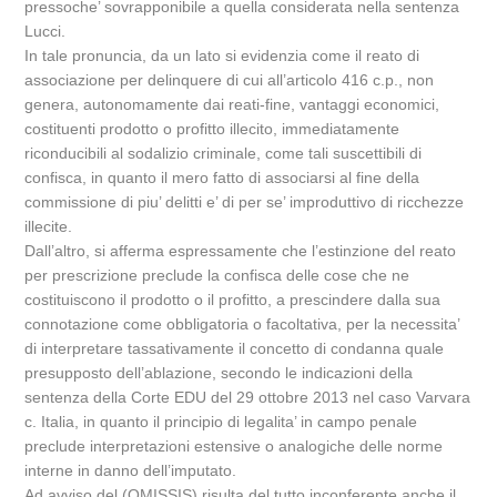
pressoche’ sovrapponibile a quella considerata nella sentenza
Lucci.
In tale pronuncia, da un lato si evidenzia come il reato di
associazione per delinquere di cui all’articolo 416 c.p., non
genera, autonomamente dai reati-fine, vantaggi economici,
costituenti prodotto o profitto illecito, immediatamente
riconducibili al sodalizio criminale, come tali suscettibili di
confisca, in quanto il mero fatto di associarsi al fine della
commissione di piu’ delitti e’ di per se’ improduttivo di ricchezze
illecite.
Dall’altro, si afferma espressamente che l’estinzione del reato
per prescrizione preclude la confisca delle cose che ne
costituiscono il prodotto o il profitto, a prescindere dalla sua
connotazione come obbligatoria o facoltativa, per la necessita’
di interpretare tassativamente il concetto di condanna quale
presupposto dell’ablazione, secondo le indicazioni della
sentenza della Corte EDU del 29 ottobre 2013 nel caso Varvara
c. Italia, in quanto il principio di legalita’ in campo penale
preclude interpretazioni estensive o analogiche delle norme
interne in danno dell’imputato.
Ad avviso del (OMISSIS) risulta del tutto inconferente anche il