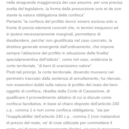
nella stragrande maggioranza dei casi assume, per una precisa
scelta del legislatore, la forma della presunzione iuris et de iure
stante la natura obbligatoria della confisca”.
Pertanto “la confisca del profitto dovra’ essere esclusa solo a
fronte di precisi elementi concreti che, in termini inequivoci ed
in ipotesi necessariamente marginali, permettano di
disattendere, perche’ non giustificata nel caso concreto, la
direttiva generale emergente dall’ordinamento, che impone
sempre l’ablazione del profitto in attuazione della finalita’
specialpreventiva dell’istituto”, come nel caso, evidenzia la
corte territoriale, “di beni di scarsissimo valore”.
Posti tali principi, la corte territoriale, dovendo muoversi nel
perimetro tracciato dalla sentenza di annullamento, ha ritenuto,
non essendovi dubbi sulla natura di profitto del reato dei beni
oggetto di confisca, ribadita dalla Corte di Cassazione, di
qualificare il provvedimento ablativo di cui si discute come
confisca facoltativa, in base al chiaro disposto dell’articolo 240
c.p., comma 1 e non come confisca obbligatoria, “sia per
l’inapplicabilita’ dell’articolo 240 c.p., comma 2 (non trattandosi
di prezzo del reato, ne’ di cose utilizzate per commettere il