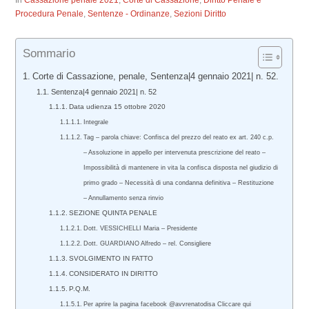
In
Cassazione penale 2021
,
Corte di Cassazione
,
Diritto Penale e
Procedura Penale
,
Sentenze - Ordinanze
,
Sezioni Diritto
Sommario
Corte di Cassazione, penale, Sentenza|4 gennaio 2021| n. 52.
Sentenza|4 gennaio 2021| n. 52
Data udienza 15 ottobre 2020
Integrale
Tag – parola chiave: Confisca del prezzo del reato ex art. 240 c.p.
– Assoluzione in appello per intervenuta prescrizione del reato –
Impossibilità di mantenere in vita la confisca disposta nel giudizio di
primo grado – Necessità di una condanna definitiva – Restituzione
– Annullamento senza rinvio
SEZIONE QUINTA PENALE
Dott. VESSICHELLI Maria – Presidente
Dott. GUARDIANO Alfredo – rel. Consigliere
SVOLGIMENTO IN FATTO
CONSIDERATO IN DIRITTO
P.Q.M.
Per aprire la pagina facebook @avvrenatodisa Cliccare qui