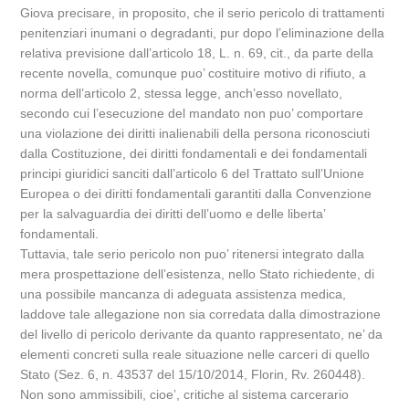
Giova precisare, in proposito, che il serio pericolo di trattamenti
penitenziari inumani o degradanti, pur dopo l’eliminazione della
relativa previsione dall’articolo 18, L. n. 69, cit., da parte della
recente novella, comunque puo’ costituire motivo di rifiuto, a
norma dell’articolo 2, stessa legge, anch’esso novellato,
secondo cui l’esecuzione del mandato non puo’ comportare
una violazione dei diritti inalienabili della persona riconosciuti
dalla Costituzione, dei diritti fondamentali e dei fondamentali
principi giuridici sanciti dall’articolo 6 del Trattato sull’Unione
Europea o dei diritti fondamentali garantiti dalla Convenzione
per la salvaguardia dei diritti dell’uomo e delle liberta’
fondamentali.
Tuttavia, tale serio pericolo non puo’ ritenersi integrato dalla
mera prospettazione dell’esistenza, nello Stato richiedente, di
una possibile mancanza di adeguata assistenza medica,
laddove tale allegazione non sia corredata dalla dimostrazione
del livello di pericolo derivante da quanto rappresentato, ne’ da
elementi concreti sulla reale situazione nelle carceri di quello
Stato (Sez. 6, n. 43537 del 15/10/2014, Florin, Rv. 260448).
Non sono ammissibili, cioe’, critiche al sistema carcerario