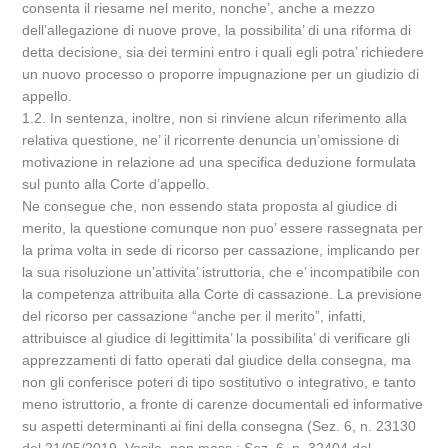
consenta il riesame nel merito, nonche’, anche a mezzo
dell’allegazione di nuove prove, la possibilita’ di una riforma di
detta decisione, sia dei termini entro i quali egli potra’ richiedere
un nuovo processo o proporre impugnazione per un giudizio di
appello.
1.2. In sentenza, inoltre, non si rinviene alcun riferimento alla
relativa questione, ne’ il ricorrente denuncia un’omissione di
motivazione in relazione ad una specifica deduzione formulata
sul punto alla Corte d’appello.
Ne consegue che, non essendo stata proposta al giudice di
merito, la questione comunque non puo’ essere rassegnata per
la prima volta in sede di ricorso per cassazione, implicando per
la sua risoluzione un’attivita’ istruttoria, che e’ incompatibile con
la competenza attribuita alla Corte di cassazione. La previsione
del ricorso per cassazione “anche per il merito”, infatti,
attribuisce al giudice di legittimita’ la possibilita’ di verificare gli
apprezzamenti di fatto operati dal giudice della consegna, ma
non gli conferisce poteri di tipo sostitutivo o integrativo, e tanto
meno istruttorio, a fronte di carenze documentali ed informative
su aspetti determinanti ai fini della consegna (Sez. 6, n. 23130