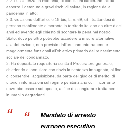
2.2. sussistenza, in Romania, di condizioni carcerarie tali da
esporre il detenuto a gravi rischi di salute, in ragione della
pandemia in atto;
2.3. violazione dell’articolo 18-bis, L. n. 69, cit., trattandosi di
persona stabilmente dimorante in territorio italiano da oltre dieci
anni ed avendo egli chiesto di scontare la pena nel nostro
Stato, dove peraltro potrebbe accedere a misure alternative
alla detenzione, non previste dall’ordinamento rumeno e
maggiormente funzionali all’obiettivo primario del reinserimento
sociale del condannato.
3. Ha depositato requisitoria scritta il Procuratore generale,
chiedendo di annullare con rinvio la sentenza impugnata, al fine
di consentire l’acquisizione, da parte del giudice di merito, di
ulteriori informazioni sul regime penitenziario cui il ricorrente
dovrebbe essere sottoposto, al fine di scongiurare trattamenti
inumani o degradanti.
Mandato di arresto
europeo esecutivo