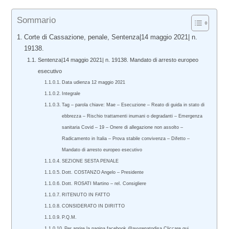
Sommario
Corte di Cassazione, penale, Sentenza|14 maggio 2021| n.
19138.
Sentenza|14 maggio 2021| n. 19138. Mandato di arresto europeo
esecutivo
Data udienza 12 maggio 2021
Integrale
Tag – parola chiave: Mae – Esecuzione – Reato di guida in stato di
ebbrezza – Rischio trattamenti inumani o degradanti – Emergenza
sanitaria Covid – 19 – Onere di allegazione non assolto –
Radicamento in Italia – Prova stabile convivenza – Difetto –
Mandato di arresto europeo esecutivo
SEZIONE SESTA PENALE
Dott. COSTANZO Angelo – Presidente
Dott. ROSATI Martino – rel. Consigliere
RITENUTO IN FATTO
CONSIDERATO IN DIRITTO
P.Q.M.
Per aprire la pagina facebook @avvrenatodisa Cliccare qui