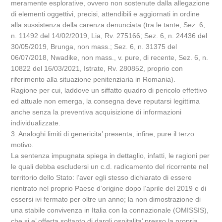
meramente esplorative, ovvero non sostenute dalla allegazione
di elementi oggettivi, precisi, attendibili e aggiornati in ordine
alla sussistenza della carenza denunciata (tra le tante, Sez. 6,
n. 11492 del 14/02/2019, Lia, Rv. 275166; Sez. 6, n. 24436 del
30/05/2019, Brunga, non mass.; Sez. 6, n. 31375 del
06/07/2018, Nwadike, non mass., v. pure, di recente, Sez. 6, n.
10822 del 16/03/2021, Istrate, Rv. 280852, proprio con
riferimento alla situazione penitenziaria in Romania).
Ragione per cui, laddove un siffatto quadro di pericolo effettivo
ed attuale non emerga, la consegna deve reputarsi legittima
anche senza la preventiva acquisizione di informazioni
individualizzate.
3. Analoghi limiti di genericita’ presenta, infine, pure il terzo
motivo.
La sentenza impugnata spiega in dettaglio, infatti, le ragioni per
le quali debba escludersi un c.d. radicamento del ricorrente nel
territorio dello Stato: l’aver egli stesso dichiarato di essere
rientrato nel proprio Paese d’origine dopo l’aprile del 2019 e di
essersi ivi fermato per oltre un anno; la non dimostrazione di
una stabile convivenza in Italia con la connazionale (OMISSIS),
che si e’ offerta soltanto di dargli ospitalita’ presso la propria