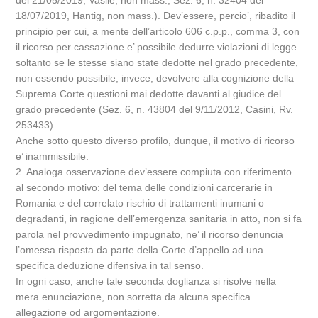
del 21/05/2019, Vasile, non mass.; Sez. 6, n. 32404 del
18/07/2019, Hantig, non mass.). Dev’essere, percio’, ribadito il
principio per cui, a mente dell’articolo 606 c.p.p., comma 3, con
il ricorso per cassazione e’ possibile dedurre violazioni di legge
soltanto se le stesse siano state dedotte nel grado precedente,
non essendo possibile, invece, devolvere alla cognizione della
Suprema Corte questioni mai dedotte davanti al giudice del
grado precedente (Sez. 6, n. 43804 del 9/11/2012, Casini, Rv.
253433).
Anche sotto questo diverso profilo, dunque, il motivo di ricorso
e’ inammissibile.
2. Analoga osservazione dev’essere compiuta con riferimento
al secondo motivo: del tema delle condizioni carcerarie in
Romania e del correlato rischio di trattamenti inumani o
degradanti, in ragione dell’emergenza sanitaria in atto, non si fa
parola nel provvedimento impugnato, ne’ il ricorso denuncia
l’omessa risposta da parte della Corte d’appello ad una
specifica deduzione difensiva in tal senso.
In ogni caso, anche tale seconda doglianza si risolve nella
mera enunciazione, non sorretta da alcuna specifica
allegazione od argomentazione.