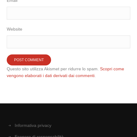
Email
Website
Questo sito utilizza Akismet per ridurre lo spam.
Scopri come
vengono elaborati i dati derivati dai commenti
.
Informativa privacy
Esonero di responsabilità