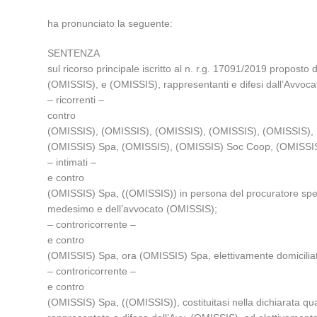
ha pronunciato la seguente:
SENTENZA
sul ricorso principale iscritto al n. r.g. 17091/2019 proposto 
(OMISSIS), e (OMISSIS), rappresentanti e difesi dall’Avvocato
– ricorrenti –
contro
(OMISSIS), (OMISSIS), (OMISSIS), (OMISSIS), (OMISSIS), 
(OMISSIS) Spa, (OMISSIS), (OMISSIS) Soc Coop, (OMISSIS
– intimati –
e contro
(OMISSIS) Spa, ((OMISSIS)) in persona del procuratore spec
medesimo e dell’avvocato (OMISSIS);
– controricorrente –
e contro
(OMISSIS) Spa, ora (OMISSIS) Spa, elettivamente domiciliat
– controricorrente –
e contro
(OMISSIS) Spa, ((OMISSIS)), costituitasi nella dichiarata qual