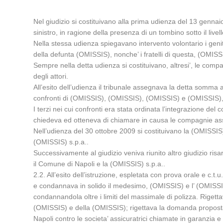
Nel giudizio si costituivano alla prima udienza del 13 genn
sinistro, in ragione della presenza di un tombino sotto il livel
Nella stessa udienza spiegavano intervento volontario i gen
della defunta (OMISSIS), nonche’ i fratelli di questa, (OMI
Sempre nella detta udienza si costituivano, altresi’, le compa
degli attori.
All’esito dell’udienza il tribunale assegnava la detta somma 
confronti di (OMISSIS), (OMISSIS), (OMISSIS) e (OMISSIS), tr
I terzi nei cui confronti era stata ordinata l’integrazione del
chiedeva ed otteneva di chiamare in causa le compagnie assi
Nell’udienza del 30 ottobre 2009 si costituivano la (OMISSI
(OMISSIS) s.p.a..
Successivamente al giudizio veniva riunito altro giudizio risa
il Comune di Napoli e la (OMISSIS) s.p.a..
2.2. All’esito dell’istruzione, espletata con prova orale e c.
e condannava in solido il medesimo, (OMISSIS) e l’ (OMISSIS)
condannandola oltre i limiti del massimale di polizza. Rig
(OMISSIS) e della (OMISSIS); rigettava la domanda propost
Napoli contro le societa’ assicuratrici chiamate in garanzi