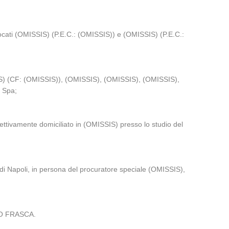
vocati (OMISSIS) (P.E.C.: (OMISSIS)) e (OMISSIS) (P.E.C.:
S) (CF: (OMISSIS)), (OMISSIS), (OMISSIS), (OMISSIS),
 Spa;
ttivamente domiciliato in (OMISSIS) presso lo studio del
e di Napoli, in persona del procuratore speciale (OMISSIS),
NIO FRASCA.