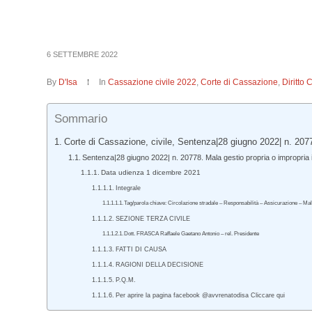
6 SETTEMBRE 2022
By
D'Isa
In
Cassazione civile 2022
,
Corte di Cassazione
,
Diritto 
Sommario
Corte di Cassazione, civile, Sentenza|28 giugno 2022| n. 207
Sentenza|28 giugno 2022| n. 20778. Mala gestio propria o impropria 
Data udienza 1 dicembre 2021
Integrale
Tag/parola chiave: Circolazione stradale – Responsabilità – Assicurazione – Ma
SEZIONE TERZA CIVILE
Dott. FRASCA Raffaele Gaetano Antonio – rel. Presidente
FATTI DI CAUSA
RAGIONI DELLA DECISIONE
P.Q.M.
Per aprire la pagina facebook @avvrenatodisa Cliccare qui