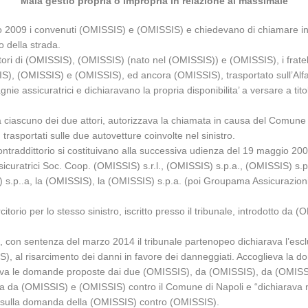
Mala gestio propria o impropria in relazione al massimale
aio 2009 i convenuti (OMISSIS) e (OMISSIS) e chiedevano di chiamare i
lo della strada.
itori di (OMISSIS), (OMISSIS) (nato nel (OMISSIS)) e (OMISSIS), i frat
SSIS), (OMISSIS) e (OMISSIS), ed ancora (OMISSIS), trasportato sull’Al
gnie assicuratrici e dichiaravano la propria disponibilita’ a versare a t
a ciascuno dei due attori, autorizzava la chiamata in causa del Comune d
asportati sulle due autovetture coinvolte nel sinistro.
 contraddittorio si costituivano alla successiva udienza del 19 maggio 200
curatrici Soc. Coop. (OMISSIS) s.r.l., (OMISSIS) s.p.a., (OMISSIS) s.p
S) s.p..a, la (OMISSIS), la (OMISSIS) s.p.a. (poi Groupama Assicurazion
rcitorio per lo stesso sinistro, iscritto presso il tribunale, introdotto 
t.u., con sentenza del marzo 2014 il tribunale partenopeo dichiarava l’es
, al risarcimento dei danni in favore dei danneggiati. Accoglieva la d
ettava le domande proposte dai due (OMISSIS), da (OMISSIS), da (OMISS
a da (OMISSIS) e (OMISSIS) contro il Comune di Napoli e “dichiarava
a e sulla domanda della (OMISSIS) contro (OMISSIS).