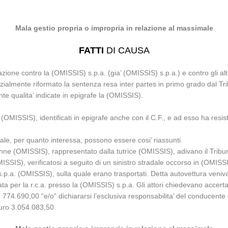
Mala gestio propria o impropria in relazione al massimale
FATTI
DI CAUSA
e contro la (OMISSIS) s.p.a. (gia’ (OMISSIS) s.p.a.) e contro gli altri
zialmente riformato la sentenza resa inter partes in primo grado dal Tri
inte qualita’ indicate in epigrafe la (OMISSIS).
MISSIS), identificati in epigrafe anche con il C.F., e ad esso ha resisti
ale, per quanto interessa, possono essere cosi’ riassunti.
 (OMISSIS), rappresentato dalla tutrice (OMISSIS), adivano il Tribunale
SIS), verificatosi a seguito di un sinistro stradale occorso in (OMISSIS
s.p.a. (OMISSIS), sulla quale erano trasportati. Detta autovettura veniv
 per la r.c.a. presso la (OMISSIS) s.p.a. Gli attori chiedevano accertars
74.690,00 “e/o” dichiararsi l’esclusiva responsabilita’ del conducente 
Euro 3.054.083,50.