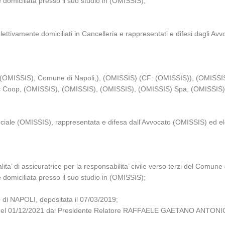
 domiciliata presso il suo studio in (OMISSIS);
tivamente domiciliati in Cancelleria e rappresentati e difesi dagli Av
(OMISSIS), Comune di Napoli,), (OMISSIS) (CF: (OMISSIS)), (OMISSI
 Coop, (OMISSIS), (OMISSIS), (OMISSIS), (OMISSIS) Spa, (OMISSIS)
iale (OMISSIS), rappresentata e difesa dall’Avvocato (OMISSIS) ed ele
ita’ di assicuratrice per la responsabilita’ civile verso terzi del Comun
 domiciliata presso il suo studio in (OMISSIS);
i NAPOLI, depositata il 07/03/2019;
ienza del 01/12/2021 dal Presidente Relatore RAFFAELE GAETANO ANTO