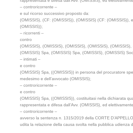
rappresentata e difesa dall’Avv. (OMISSIS), ed elettivamente
– controricorrente –
e sul ricorso successivo proposto da:
(OMISSIS), (CF: (OMISSIS)), (OMISSIS) (CF: (OMISSIS)), elet
(OMISSIS));
– ricorrenti –
contro
(OMISSIS), (OMISSIS), (OMISSIS), (OMISSIS), (OMISSIS), 
(OMISSIS) Spa, (OMISSIS) Spa, (OMISSIS), (OMISSIS) Soc
– intimati –
e contro
(OMISSIS) Spa, ((OMISSIS)) in persona del procuratore spec
medesimo e dell’avvocato (OMISSIS);
– controricorrente –
e contro
(OMISSIS) Spa, ((OMISSIS)), costituitasi nella dichiarata qual
rappresentata e difesa dall’Avv. (OMISSIS), ed elettivamente
– controricorrente –
avverso la sentenza n. 1315/2019 della CORTE D’APPELLO d
udita la relazione della causa svolta nella pubblica ud