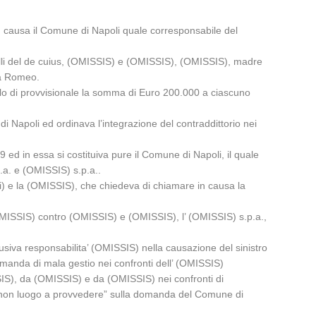
n causa il Comune di Napoli quale corresponsabile del
elli del de cuius, (OMISSIS) e (OMISSIS), (OMISSIS), madre
fa Romeo.
itolo di provvisionale la somma di Euro 200.000 a ciascuno
i Napoli ed ordinava l’integrazione del contraddittorio nei
9 ed in essa si costituiva pure il Comune di Napoli, il quale
.a. e (OMISSIS) s.p.a..
i) e la (OMISSIS), che chiedeva di chiamare in causa la
da (OMISSIS) contro (OMISSIS) e (OMISSIS), l’ (OMISSIS) s.p.a.,
clusiva responsabilita’ (OMISSIS) nella causazione del sinistro
omanda di mala gestio nei confronti dell’ (OMISSIS)
IS), da (OMISSIS) e da (OMISSIS) nei confronti di
 non luogo a provvedere” sulla domanda del Comune di