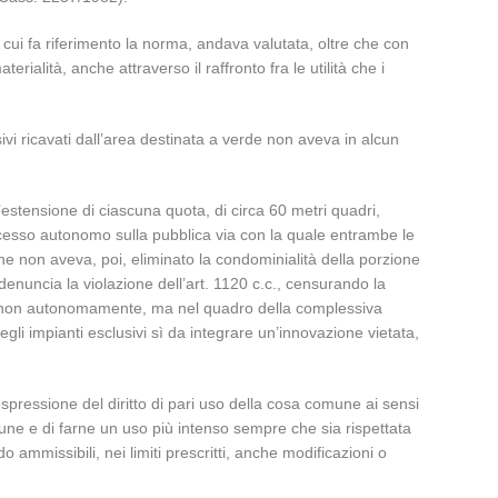
 cui fa riferimento la norma, andava valutata, oltre che con
ialità, anche attraverso il raffronto fra le utilità che i
usivi ricavati dall’area destinata a verde non aveva in alcun
stensione di ciascuna quota, di circa 60 metri quadri,
ccesso autonomo sulla pubblica via con la quale entrambe le
ne non aveva, poi, eliminato la condominialità della porzione
 denuncia la violazione dell’art. 1120 c.c., censurando la
utata non autonomamente, ma nel quadro della complessiva
i impianti esclusivi sì da integrare un’innovazione vietata,
espressione del diritto di pari uso della cosa comune ai sensi
comune e di farne un uso più intenso sempre che sia rispettata
 ammissibili, nei limiti prescritti, anche modificazioni o