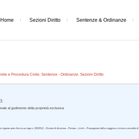
Home
Sezioni Diritto
Sentenze & Ordinanze
Civile e Procedura Civile
,
Sentenze - Ordinanze
,
Sezioni Diritto
3.
nale al godimento della proprietà esclusiva
sto vigente ante riforma ex lege n. 220/2012 – Divieto di divisione – Portata – Limiti – Presupposto della maggiore o minore comodità di