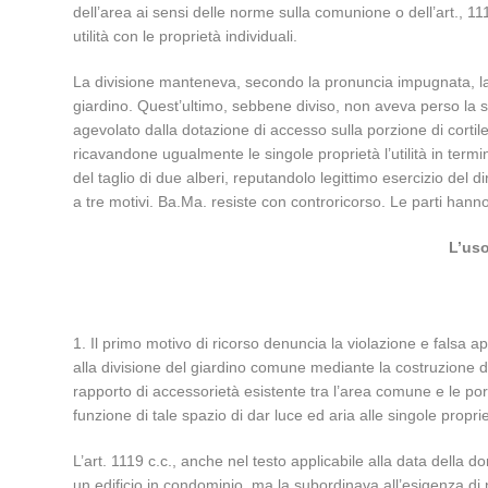
dell’area ai sensi delle norme sulla comunione o dell’art., 1
utilità con le proprietà individuali.
La divisione manteneva, secondo la pronuncia impugnata, la co
giardino. Quest’ultimo, sebbene diviso, non aveva perso la s
agevolato dalla dotazione di accesso sulla porzione di corti
ricavandone ugualmente le singole proprietà l’utilità in termi
del taglio di due alberi, reputandolo legittimo esercizio del 
a tre motivi. Ba.Ma. resiste con controricorso. Le parti hann
L’uso
1. Il primo motivo di ricorso denuncia la violazione e falsa a
alla divisione del giardino comune mediante la costruzione di u
rapporto di accessorietà esistente tra l’area comune e le por
funzione di tale spazio di dar luce ed aria alle singole proprie
L’art. 1119 c.c., anche nel testo applicabile alla data della d
un edificio in condominio, ma la subordinava all’esigenza di