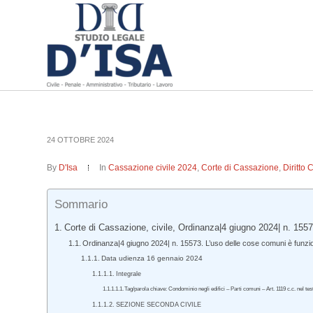
24 OTTOBRE 2024
By
D'Isa
In
Cassazione civile 2024
,
Corte di Cassazione
,
Diritto 
Sommario
Corte di Cassazione, civile, Ordinanza|4 giugno 2024| n. 1557
Ordinanza|4 giugno 2024| n. 15573. L’uso delle cose comuni è funzio
Data udienza 16 gennaio 2024
Integrale
Tag/parola chiave: Condominio negli edifici – Parti comuni – Art. 1119 c.c. nel te
SEZIONE SECONDA CIVILE