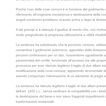
Poiché l’uso delle cose comuni è in funzione del godimento de
riferimento all’originaria consistenza e destinazione della cos
singoli condomini avrebbero ricavato prima e dopo la divis
A tali principi si è attenuto il giudice di merito che, con mot
modo pregiudicato la pregressa utilizzazione e utilità ritraibil
La sentenza ha sottolineato che la porzione comune, sebbene
consentiva il godimento autonomo, agevolato dalla dotazione 
porzioni confinavano per un lato, ricavandone ugualmente ari
pavimentata del cortile, funzionale all’accesso sia alle propri
pronuncia per aver ritenuto legittimo il taglio di due alberi
modificazione della cosa comune, apparendo strumentale alla 
avendo comportato l’eliminazione di un elemento di pregio e d
La sentenza ha ritenuto legittimo il taglio di due alberi pres
dell’art. 1102 c.c., senza verificare la compatibilità con i li
la destinazione del bene e non siano frapposti impedimenti agli
trasformazioni sostanziali.