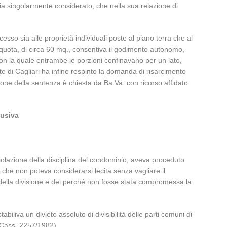
sia singolarmente considerato, che nella sua relazione di
sso sia alle proprietà individuali poste al piano terra che al
 quota, di circa 60 mq., consentiva il godimento autonomo,
con la quale entrambe le porzioni confinavano per un lato,
rte di Cagliari ha infine respinto la domanda di risarcimento
azione della sentenza è chiesta da Ba.Va. con ricorso affidato
lusiva
 violazione della disciplina del condominio, aveva proceduto
tà che non poteva considerarsi lecita senza vagliare il
tà della divisione e del perché non fosse stata compromessa la
biliva un divieto assoluto di divisibilità delle parti comuni di
 (Cass. 2257/1982).