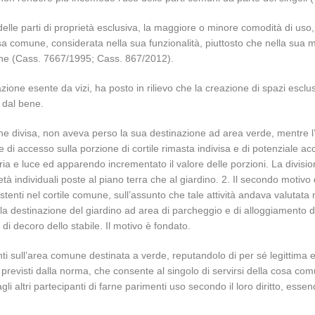
lle parti di proprietà esclusiva, la maggiore o minore comodità di uso,
a comune, considerata nella sua funzionalità, piuttosto che nella sua mater
ione (Cass. 7667/1995; Cass. 867/2012).
ivazione esente da vizi, ha posto in rilievo che la creazione di spazi escl
i dal bene.
 divisa, non aveva perso la sua destinazione ad area verde, mentre l’e
di accesso sulla porzione di cortile rimasta indivisa e di potenziale a
a e luce ed apparendo incrementato il valore delle porzioni. La divisio
età individuali poste al piano terra che al giardino. 2. Il secondo motivo
 esistenti nel cortile comune, sull’assunto che tale attività andava val
destinazione del giardino ad area di parcheggio e di alloggiamento degl
i decoro dello stabile. Il motivo è fondato.
enti sull’area comune destinata a verde, reputandolo di per sé legittima 
miti previsti dalla norma, che consente al singolo di servirsi della cosa 
 altri partecipanti di farne parimenti uso secondo il loro diritto, essendo