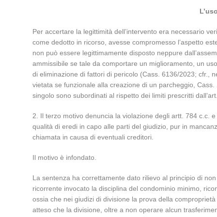
L’uso
Per accertare la legittimità dell’intervento era necessario veri
come dedotto in ricorso, avesse compromesso l’aspetto estetico
non può essere legittimamente disposto neppure dall’assembl
ammissibile se tale da comportare un miglioramento, un us
di eliminazione di fattori di pericolo (Cass. 6136/2023; cfr
vietata se funzionale alla creazione di un parcheggio, Cas
singolo sono subordinati al rispetto dei limiti prescritti da
2. Il terzo motivo denuncia la violazione degli artt. 784 c.c. 
qualità di eredi in capo alle parti del giudizio, pur in mancan
chiamata in causa di eventuali creditori.
Il motivo è infondato.
La sentenza ha correttamente dato rilievo al principio di non
ricorrente invocato la disciplina del condominio minimo, ric
ossia che nei giudizi di divisione la prova della comproprietà
atteso che la divisione, oltre a non operare alcun trasferimento