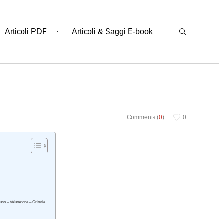
Articoli PDF
Articoli & Saggi E-book
Comments (
0
)
0
 uso – Valutazione – Criterio