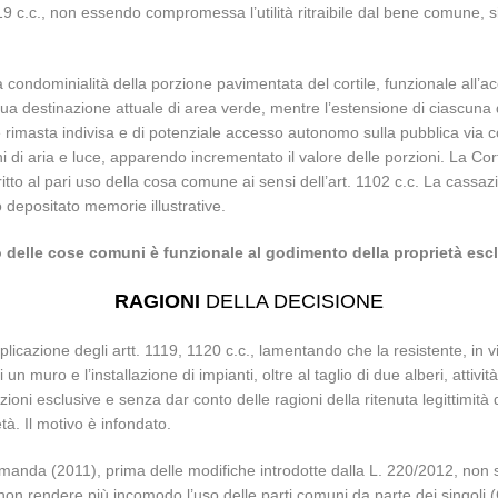
119 c.c., non essendo compromessa l’utilità ritraibile dal bene comune, 
ndominialità della porzione pavimentata del cortile, funzionale all’acce
ua destinazione attuale di area verde, mentre l’estensione di ciascuna
le rimasta indivisa e di potenziale accesso autonomo sulla pubblica via 
ni di aria e luce, apparendo incrementato il valore delle porzioni. La Co
diritto al pari uso della cosa comune ai sensi dell’art. 1102 c.c. La cass
o depositato memorie illustrative.
 delle cose comuni è funzionale al godimento della proprietà esc
RAGIONI
DELLA DECISIONE
pplicazione degli artt. 1119, 1120 c.c., lamentando che la resistente, in
n muro e l’installazione di impianti, oltre al taglio di due alberi, attivi
zioni esclusive e senza dar conto delle ragioni della ritenuta legittimi
tà. Il motivo è infondato.
omanda (2011), prima delle modifiche introdotte dalla L. 220/2012, non sta
 non rendere più incomodo l’uso delle parti comuni da parte dei singoli