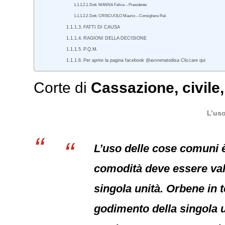
Dott. MANNA Felice – Presidente
Dott. CRISCUOLO Maurio – Consigliere Rel.
FATTI DI CAUSA
RAGIONI DELLA DECISIONE
P.Q.M.
Per aprire la pagina facebook @avvrenatodisa Cliccare qui
Corte di
Cassazione
,
civile
L’uso
L’uso delle cose comuni è
comodità deve essere valu
singola unità. Orbene in te
godimento della singola 