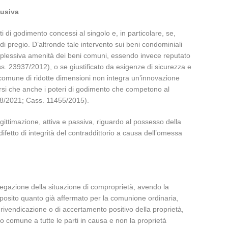
lusiva
iti di godimento concessi al singolo e, in particolare, se,
di pregio. D’altronde tale intervento sui beni condominiali
omplessiva amenità dei beni comuni, essendo invece reputato
 23937/2012), o se giustificato da esigenze di sicurezza e
a comune di ridotte dimensioni non integra un’innovazione
rsi che anche i poteri di godimento che competono al
4598/2021; Cass. 11455/2015).
legittimazione, attiva e passiva, riguardo al possesso della
difetto di integrità del contraddittorio a causa dell’omessa
 negazione della situazione di comproprietà, avendo la
oposito quanto già affermato per la comunione ordinaria,
i rivendicazione o di accertamento positivo della proprietà,
itto comune a tutte le parti in causa e non la proprietà