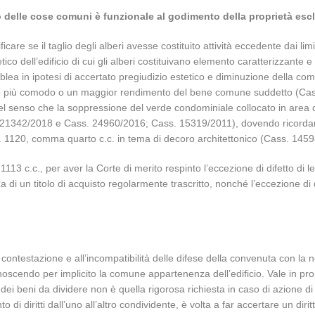
 delle cose comuni è funzionale al godimento della proprietà esc
ficare se il taglio degli alberi avesse costituito attività eccedente dai lim
 dell’edificio di cui gli alberi costituivano elemento caratterizzante e 
ea in ipotesi di accertato pregiudizio estetico e diminuzione della c
o più comodo o un maggior rendimento del bene comune suddetto (Cass.
., nel senso che la soppressione del verde condominiale collocato in are
s. 21342/2018 e Cass. 24960/2016; Cass. 15319/2011), dovendo ricorda
ll’art. 1120, comma quarto c.c. in tema di decoro architettonico (Cass. 1
e 1113 c.c., per aver la Corte di merito respinto l’eccezione di difetto di 
za di un titolo di acquisto regolarmente trascritto, nonché l’eccezione di 
 contestazione e all’incompatibilità delle difese della convenuta con la
onoscendo per implicito la comune appartenenza dell’edificio. Vale in pr
 dei beni da dividere non è quella rigorosa richiesta in caso di azione d
 di diritti dall’uno all’altro condividente, è volta a far accertare un dir