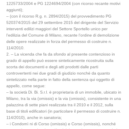
1225733/2004 e PG 1224694/2004 (con ricorso recante motivi
aggiunti);
– (con il ricorso R.g. n. 2894/2015) del provvedimento PG
520374/2015 del 29 settembre 2015 del dirigente del Servizio
interventi edilizi maggiori del Settore Sportello unico per
l’edilizia del Comune di Milano, recante l’ordine di demolizione
delle opere realizzate in forza del permesso di costruire n.
114/2010.
2. – La vicenda che fa da sfondo al presente contenzioso in
grado di appello può essere sinteticamente ricostruita sulla
scorta dei documenti e degli atti prodotti dalle parti
controvertenti nei due gradi di giudizio nonché da quanto
sintetizzato nella parte in fatto della sentenza qui oggetto di
appello, come segue:
– la società Di. Bi. S.r.l. è proprietaria di un immobile, ubicato in
Milano, tra la via (omissis) e la via (omissis), consistente in una
palazzina di sette piani realizzata tra il 2010 e il 2012, sulla
base di titoli edificatori (in particolare il permesso di costruire n.
114/2010), anche in sanatoria;
– i Condomì ni di Corso (omissis) e Corso (omissis), nonché