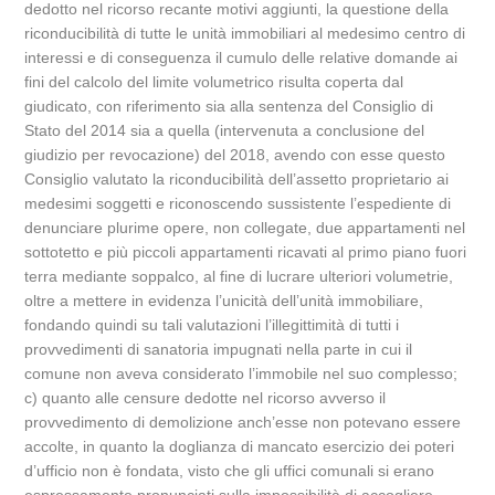
dedotto nel ricorso recante motivi aggiunti, la questione della
riconducibilità di tutte le unità immobiliari al medesimo centro di
interessi e di conseguenza il cumulo delle relative domande ai
fini del calcolo del limite volumetrico risulta coperta dal
giudicato, con riferimento sia alla sentenza del Consiglio di
Stato del 2014 sia a quella (intervenuta a conclusione del
giudizio per revocazione) del 2018, avendo con esse questo
Consiglio valutato la riconducibilità dell’assetto proprietario ai
medesimi soggetti e riconoscendo sussistente l’espediente di
denunciare plurime opere, non collegate, due appartamenti nel
sottotetto e più piccoli appartamenti ricavati al primo piano fuori
terra mediante soppalco, al fine di lucrare ulteriori volumetrie,
oltre a mettere in evidenza l’unicità dell’unità immobiliare,
fondando quindi su tali valutazioni l’illegittimità di tutti i
provvedimenti di sanatoria impugnati nella parte in cui il
comune non aveva considerato l’immobile nel suo complesso;
c) quanto alle censure dedotte nel ricorso avverso il
provvedimento di demolizione anch’esse non potevano essere
accolte, in quanto la doglianza di mancato esercizio dei poteri
d’ufficio non è fondata, visto che gli uffici comunali si erano