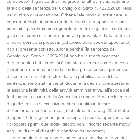
complesso”. Il giudice di primo grado ha altresì richiamato uno
stralcio della sentenza del Consiglio di Stato n. 4223/2018, resa
nel giudizio di revocazione. Orbene tale modo di scrutinare la
censura dedotta in primo grado dalla odierna appellante, per
come si è già riferito con riguardo al metro di giudizio scelto dal
giudice di prime cure in via generale per valutare la fondatezza
o meno dei ricorsi proposti, (ad avviso della società appellante)
non si presenta corretto, anche perché “la sentenza del
Consiglio di Stato n. 2995/2014 non ha in realtà accertato
direttamente i fatti, bensì si è limitata a ritenere come omessa
l’istruttoria in ordine ai condoni edilizi presupposti al permesso
di costruire annullato e che, dopo la pubblicazione di tale
sentenza, sono stati rinvenuti documenti decisivi che attestano
la assoluta legittimità della attività amministrativa, all’epoca dei
fatti, posta in essere dalla Amministrazione odierna resistente e
di quelle edilizia successivamente assentita in favore
dell’odierna appellante” (così, testualmente, a pag. 23 dell’atto
di appello). In ragione di quanto sopra la società appellante ha
riproposto i primi due motivi dedotti con il ricorso recante motivi
aggiunti riferiti ai dinieghi di condono dei sottotetti;
– sotto un ulteriore versante contestativo, relativo al terzo dei