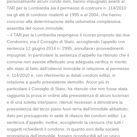
personalmente alcuni condò mini, hanno impugnato avanti al
TAR per la Lombardia sia il permesso di costruire n. 114/2010
sia gli atti di condono risalenti al 1995 e al 2004, che hanno
concorso alla determinazione della volumetria complessiva
assentita del nuovo immobile;
– il TAR per la Lombardia respingeva il ricorso proposto dai due
Condomini, ma il Consiglio di Stato, accogliendo l’appello con
sentenza 12 giugno 2014 n. 2995, annullava i provvedimenti
impugnati. In particolare la sentenza d’appello ha ritenuto che il
comune non avesse effettuato una adeguata verifica in merito
allo stato di fatto dell’odierno immobile in relazione al permesso
n. 114/2010 e, con riferimento ai datati condoni edilizi, in
relazione a quello preesistente demolito. Ancor più in
particolare il Consiglio di Stato, ha ritenuto che non fosse stata
raggiunta la prova in ordine alla preesistenza di alcuni lucernari
e di una soletta interpiano, ritenuti necessari a dimostrare la
preesistenza del terzo piano fuori terra dell’immobile abbattuto,
dato per presupposto in sede di rilascio dei condoni edilizi. La
sentenza d’appello, inoltre, accogliendo la censura che tutti i
soggetti richiedenti il condono, in quanto soci della società
proprietaria dell’immobile, fossero riconducibili ad un unico