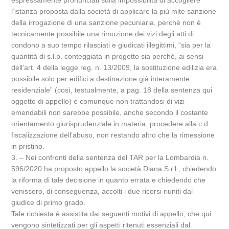
espressamente pronunciati sulla impossibilità di accogliere
l’istanza proposta dalla società di applicare la più mite sanzione
della irrogazione di una sanzione pecuniaria, perché non è
tecnicamente possibile una rimozione dei vizi degli atti di
condono a suo tempo rilasciati e giudicati illegittimi, “sia per la
quantità di s.l.p. conteggiata in progetto sia perché, ai sensi
dell’art. 4 della legge reg. n. 13/2009, la sostituzione edilizia era
possibile solo per edifici a destinazione già interamente
residenziale” (così, testualmente, a pag. 18 della sentenza qui
oggetto di appello) e comunque non trattandosi di vizi
emendabili non sarebbe possibile, anche secondo il costante
orientamento giurisprudenziale in materia, procedere alla c.d.
fiscalizzazione dell’abuso, non restando altro che la rimessione
in pristino.
3. – Nei confronti della sentenza del TAR per la Lombardia n.
596/2020 ha proposto appello la società Diana S.r.l., chiedendo
la riforma di tale decisione in quanto errata e chiedendo che
venissero, di conseguenza, accolti i due ricorsi riuniti dal
giudice di primo grado.
Tale richiesta è assistita dai seguenti motivi di appello, che qui
vengono sintetizzati per gli aspetti ritenuti essenziali dal