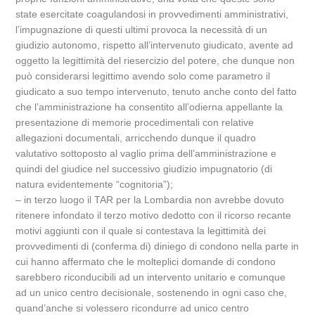
state esercitate coagulandosi in provvedimenti amministrativi,
l’impugnazione di questi ultimi provoca la necessità di un
giudizio autonomo, rispetto all’intervenuto giudicato, avente ad
oggetto la legittimità del riesercizio del potere, che dunque non
può considerarsi legittimo avendo solo come parametro il
giudicato a suo tempo intervenuto, tenuto anche conto del fatto
che l’amministrazione ha consentito all’odierna appellante la
presentazione di memorie procedimentali con relative
allegazioni documentali, arricchendo dunque il quadro
valutativo sottoposto al vaglio prima dell’amministrazione e
quindi del giudice nel successivo giudizio impugnatorio (di
natura evidentemente “cognitoria”);
– in terzo luogo il TAR per la Lombardia non avrebbe dovuto
ritenere infondato il terzo motivo dedotto con il ricorso recante
motivi aggiunti con il quale si contestava la legittimità dei
provvedimenti di (conferma di) diniego di condono nella parte in
cui hanno affermato che le molteplici domande di condono
sarebbero riconducibili ad un intervento unitario e comunque
ad un unico centro decisionale, sostenendo in ogni caso che,
quand’anche si volessero ricondurre ad unico centro