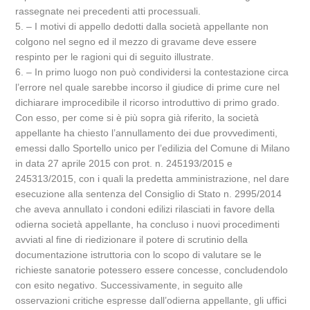
rassegnate nei precedenti atti processuali.
5. – I motivi di appello dedotti dalla società appellante non
colgono nel segno ed il mezzo di gravame deve essere
respinto per le ragioni qui di seguito illustrate.
6. – In primo luogo non può condividersi la contestazione circa
l’errore nel quale sarebbe incorso il giudice di prime cure nel
dichiarare improcedibile il ricorso introduttivo di primo grado.
Con esso, per come si è più sopra già riferito, la società
appellante ha chiesto l’annullamento dei due provvedimenti,
emessi dallo Sportello unico per l’edilizia del Comune di Milano
in data 27 aprile 2015 con prot. n. 245193/2015 e
245313/2015, con i quali la predetta amministrazione, nel dare
esecuzione alla sentenza del Consiglio di Stato n. 2995/2014
che aveva annullato i condoni edilizi rilasciati in favore della
odierna società appellante, ha concluso i nuovi procedimenti
avviati al fine di riedizionare il potere di scrutinio della
documentazione istruttoria con lo scopo di valutare se le
richieste sanatorie potessero essere concesse, concludendolo
con esito negativo. Successivamente, in seguito alle
osservazioni critiche espresse dall’odierna appellante, gli uffici