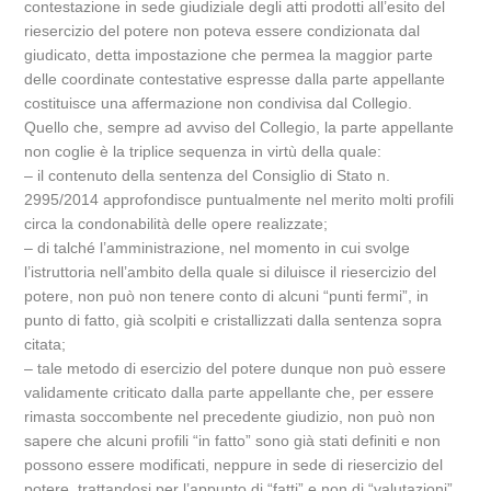
contestazione in sede giudiziale degli atti prodotti all’esito del
riesercizio del potere non poteva essere condizionata dal
giudicato, detta impostazione che permea la maggior parte
delle coordinate contestative espresse dalla parte appellante
costituisce una affermazione non condivisa dal Collegio.
Quello che, sempre ad avviso del Collegio, la parte appellante
non coglie è la triplice sequenza in virtù della quale:
– il contenuto della sentenza del Consiglio di Stato n.
2995/2014 approfondisce puntualmente nel merito molti profili
circa la condonabilità delle opere realizzate;
– di talché l’amministrazione, nel momento in cui svolge
l’istruttoria nell’ambito della quale si diluisce il riesercizio del
potere, non può non tenere conto di alcuni “punti fermi”, in
punto di fatto, già scolpiti e cristallizzati dalla sentenza sopra
citata;
– tale metodo di esercizio del potere dunque non può essere
validamente criticato dalla parte appellante che, per essere
rimasta soccombente nel precedente giudizio, non può non
sapere che alcuni profili “in fatto” sono già stati definiti e non
possono essere modificati, neppure in sede di riesercizio del
potere, trattandosi per l’appunto di “fatti” e non di “valutazioni”