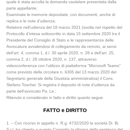
quale è stata accolta la domanda cautelare presentata dalla
parte appellante;
Esaminate le memorie depositate, con documenti, anche di
replica e le note d’udienza;
Relatore nell’udienza del 18 marzo 2021 (svolta nel rispetto del
Protocollo d’intesa sottoscritto in data 15 settembre 2020 tra il
Presidente del Consiglio di Stato e le rappresentanze delle
Avvocature avvalendosi di collegamento da remoto, ai sensi
dell’art. 4, comma 1, d.l. 30 aprile 2020, n. 28 e dell’art. 25,
comma 2, d.l. 28 ottobre 2020, n. 137, attraverso
videoconferenza con l’utilizzo di piattaforma “Microsoft Teams”
come previsto della circolare n. 6305 del 13 marzo 2020 del
Segretario generale della Giustizia amministrativa) il Cons.
Stefano Toschei. Si registra il deposito di note d’udienza da
parte dell’avvocato Pa. Le.;
Ritenuto e considerato in fatto e diritto quanto segue.
FATTO e DIRITTO
1. – Con ricorso in appello n. R.g. 4732/2020 la società Di. Bi.
S.r.l. ha chiesto a questo Consiglio la riforma della sentenza del