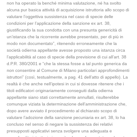
non ha operato la benché minima valutazione, né ha svolto
alcuna pur basica attività di acquisizione istruttoria allo scopo di
valutare l’oggettiva sussistenza nel caso di specie delle
condizioni per l’applicazione della sanzione ex art. 38,
giustificando la sua condotta con una presunta genericità di
un’istanza che la ricorrente avrebbe presentato, per di più in
modo non documentato”, ritenendo erroneamente che la
società odierna appellante avesse proposto una istanza circa
l’applicabilità al caso di specie della previsione di cui all’art. 38
d.P.R. 380/2001 e “che la stessa fosse a tal punto generica da
non consentire al Comune di Milano particolari approfondimenti
istruttori” (così, testualmente, a pag. 41 dell’atto di appello). La
realtà è che anche nell’ipotesi in cui si dovesse ritenere che i
titoli edificatori originariamente conseguiti dalla odierna
appellante siano stati correttamente annullati, risulterebbe
comunque viziata la determinazione dell’amministrazione che,
dopo avere avviato il procedimento al dichiarato scopo di
valutare l’adozione della sanzione pecuniaria ex art. 38, lo ha
concluso nel senso di negare la sussistenza dei relativi
presupposti applicativi senza svolgere una adeguata e