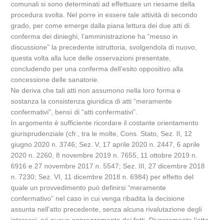
comunali si sono determinati ad effettuare un riesame della
procedura svolta. Nel porre in essere tale attività di secondo
grado, per come emerge dalla piana lettura dei due atti di
conferma dei dinieghi, l’amministrazione ha “messo in
discussione” la precedente istruttoria, svolgendola di nuovo,
questa volta alla luce delle osservazioni presentate,
concludendo per una conferma dell’esito oppositivo alla
concessione delle sanatorie.
Ne deriva che tali atti non assumono nella loro forma e
sostanza la consistenza giuridica di atti “meramente
confermativi”, bensì di “atti confermativi”.
In argomento è sufficiente ricordare il costante orientamento
giurisprudenziale (cfr., tra le molte, Cons. Stato, Sez. II, 12
giugno 2020 n. 3746; Sez. V, 17 aprile 2020 n. 2447, 6 aprile
2020 n. 2260, 8 novembre 2019 n. 7655, 11 ottobre 2019 n.
6916 e 27 novembre 2017 n. 5547; Sez. III, 27 dicembre 2018
n. 7230; Sez. VI, 11 dicembre 2018 n. 6984) per effetto del
quale un provvedimento può definirsi “meramente
confermativo” nel caso in cui venga ribadita la decisione
assunta nell’atto precedente, senza alcuna rivalutazione degli