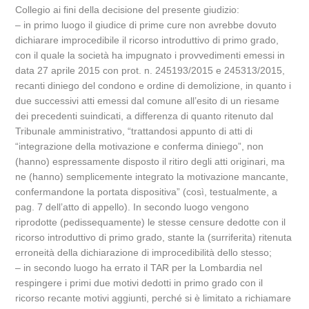
Collegio ai fini della decisione del presente giudizio:
– in primo luogo il giudice di prime cure non avrebbe dovuto
dichiarare improcedibile il ricorso introduttivo di primo grado,
con il quale la società ha impugnato i provvedimenti emessi in
data 27 aprile 2015 con prot. n. 245193/2015 e 245313/2015,
recanti diniego del condono e ordine di demolizione, in quanto i
due successivi atti emessi dal comune all’esito di un riesame
dei precedenti suindicati, a differenza di quanto ritenuto dal
Tribunale amministrativo, “trattandosi appunto di atti di
“integrazione della motivazione e conferma diniego”, non
(hanno) espressamente disposto il ritiro degli atti originari, ma
ne (hanno) semplicemente integrato la motivazione mancante,
confermandone la portata dispositiva” (così, testualmente, a
pag. 7 dell’atto di appello). In secondo luogo vengono
riprodotte (pedissequamente) le stesse censure dedotte con il
ricorso introduttivo di primo grado, stante la (surriferita) ritenuta
erroneità della dichiarazione di improcedibilità dello stesso;
– in secondo luogo ha errato il TAR per la Lombardia nel
respingere i primi due motivi dedotti in primo grado con il
ricorso recante motivi aggiunti, perché si è limitato a richiamare