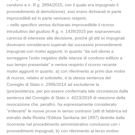
condono e n. R.g. 2894/2015, con il quale era impugnato il
provvedimento di demolizione), essi erano dichiarati in parte
improcedibili ed in parte venivano respinti;
– nello specifico veniva dichiarato improcedibile il ricorso
introduttivo del giudizio R.g. n. 1439/2015 per sopravvenuta
carenza di interesse alla decisione, poiché gli atti ivi impugnati
dovevano considerarsi superati dai successivi provvedimenti
impugnati con motivi aggiunti, in quanto “da soli idonei a
sorreggere l’esito negativo delle istanze di condono edilizio a
suo tempo presentate” e veniva respinto il ricorso recante
motivi aggiunti in quanto: a) con riferimento ai primi due motivi
di ricorso, relativi al sottotetto, è la stessa sentenza del
Consiglio di Stato n. 2995/2014 ad escluderne la
(pre)esistenza, per poi essere confermata tale circostanza dalla
sentenza del Consiglio di Stato n. 4223/2018 di reiezione della
revocazione che, peraltro, ha espressamente considerato
“irrilevanti” le nuove prove in senso contrario (atti di fabbrica ed
estratto della Rivista l’Edilizia Sanitaria del 1897) dedotte dalla
ricorrente nel procedimento amministrativo conclusosi con i
provvedimenti impugnati; b) con riferimento al terzo motivo