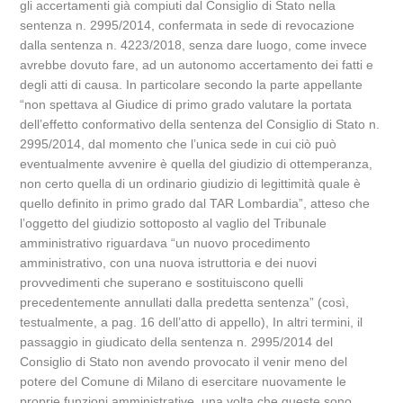
gli accertamenti già compiuti dal Consiglio di Stato nella
sentenza n. 2995/2014, confermata in sede di revocazione
dalla sentenza n. 4223/2018, senza dare luogo, come invece
avrebbe dovuto fare, ad un autonomo accertamento dei fatti e
degli atti di causa. In particolare secondo la parte appellante
“non spettava al Giudice di primo grado valutare la portata
dell’effetto conformativo della sentenza del Consiglio di Stato n.
2995/2014, dal momento che l’unica sede in cui ciò può
eventualmente avvenire è quella del giudizio di ottemperanza,
non certo quella di un ordinario giudizio di legittimità quale è
quello definito in primo grado dal TAR Lombardia”, atteso che
l’oggetto del giudizio sottoposto al vaglio del Tribunale
amministrativo riguardava “un nuovo procedimento
amministrativo, con una nuova istruttoria e dei nuovi
provvedimenti che superano e sostituiscono quelli
precedentemente annullati dalla predetta sentenza” (così,
testualmente, a pag. 16 dell’atto di appello), In altri termini, il
passaggio in giudicato della sentenza n. 2995/2014 del
Consiglio di Stato non avendo provocato il venir meno del
potere del Comune di Milano di esercitare nuovamente le
proprie funzioni amministrative, una volta che queste sono