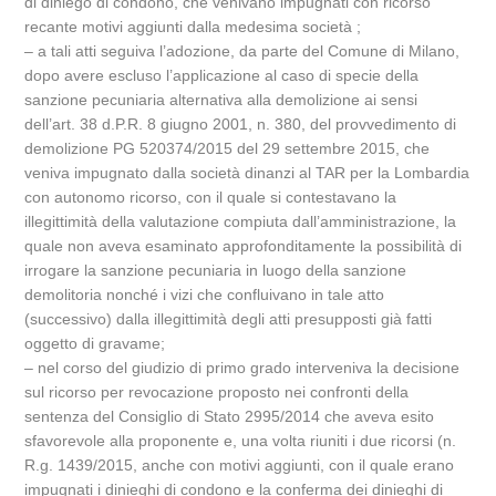
di diniego di condono, che venivano impugnati con ricorso
recante motivi aggiunti dalla medesima società ;
– a tali atti seguiva l’adozione, da parte del Comune di Milano,
dopo avere escluso l’applicazione al caso di specie della
sanzione pecuniaria alternativa alla demolizione ai sensi
dell’art. 38 d.P.R. 8 giugno 2001, n. 380, del provvedimento di
demolizione PG 520374/2015 del 29 settembre 2015, che
veniva impugnato dalla società dinanzi al TAR per la Lombardia
con autonomo ricorso, con il quale si contestavano la
illegittimità della valutazione compiuta dall’amministrazione, la
quale non aveva esaminato approfonditamente la possibilità di
irrogare la sanzione pecuniaria in luogo della sanzione
demolitoria nonché i vizi che confluivano in tale atto
(successivo) dalla illegittimità degli atti presupposti già fatti
oggetto di gravame;
– nel corso del giudizio di primo grado interveniva la decisione
sul ricorso per revocazione proposto nei confronti della
sentenza del Consiglio di Stato 2995/2014 che aveva esito
sfavorevole alla proponente e, una volta riuniti i due ricorsi (n.
R.g. 1439/2015, anche con motivi aggiunti, con il quale erano
impugnati i dinieghi di condono e la conferma dei dinieghi di