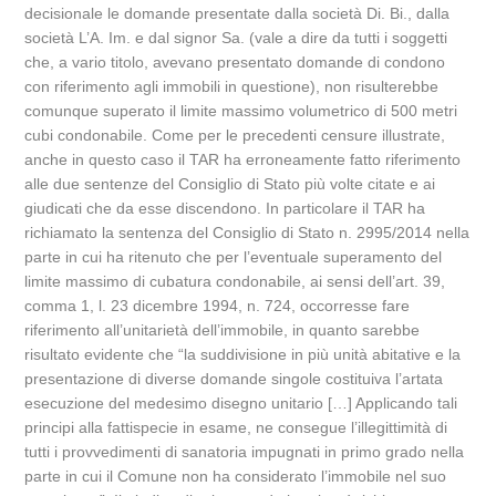
decisionale le domande presentate dalla società Di. Bi., dalla
società L’A. Im. e dal signor Sa. (vale a dire da tutti i soggetti
che, a vario titolo, avevano presentato domande di condono
con riferimento agli immobili in questione), non risulterebbe
comunque superato il limite massimo volumetrico di 500 metri
cubi condonabile. Come per le precedenti censure illustrate,
anche in questo caso il TAR ha erroneamente fatto riferimento
alle due sentenze del Consiglio di Stato più volte citate e ai
giudicati che da esse discendono. In particolare il TAR ha
richiamato la sentenza del Consiglio di Stato n. 2995/2014 nella
parte in cui ha ritenuto che per l’eventuale superamento del
limite massimo di cubatura condonabile, ai sensi dell’art. 39,
comma 1, l. 23 dicembre 1994, n. 724, occorresse fare
riferimento all’unitarietà dell’immobile, in quanto sarebbe
risultato evidente che “la suddivisione in più unità abitative e la
presentazione di diverse domande singole costituiva l’artata
esecuzione del medesimo disegno unitario […] Applicando tali
principi alla fattispecie in esame, ne consegue l’illegittimità di
tutti i provvedimenti di sanatoria impugnati in primo grado nella
parte in cui il Comune non ha considerato l’immobile nel suo