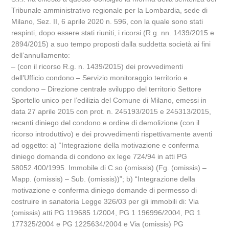
Tribunale amministrativo regionale per la Lombardia, sede di
Milano, Sez. II, 6 aprile 2020 n. 596, con la quale sono stati
respinti, dopo essere stati riuniti, i ricorsi (R.g. nn. 1439/2015 e
2894/2015) a suo tempo proposti dalla suddetta società ai fini
dell’annullamento:
– (con il ricorso R.g. n. 1439/2015) dei provvedimenti
dell’Ufficio condono – Servizio monitoraggio territorio e
condono – Direzione centrale sviluppo del territorio Settore
Sportello unico per l’edilizia del Comune di Milano, emessi in
data 27 aprile 2015 con prot. n. 245193/2015 e 245313/2015,
recanti diniego del condono e ordine di demolizione (con il
ricorso introduttivo) e dei provvedimenti rispettivamente aventi
ad oggetto: a) “Integrazione della motivazione e conferma
diniego domanda di condono ex lege 724/94 in atti PG
58052.400/1995. Immobile di C.so (omissis) (Fg. (omissis) –
Mapp. (omissis) – Sub. (omissis))”; b) “Integrazione della
motivazione e conferma diniego domande di permesso di
costruire in sanatoria Legge 326/03 per gli immobili di: Via
(omissis) atti PG 119685 1/2004, PG 1 196996/2004, PG 1
177325/2004 e PG 1225634/2004 e Via (omissis) PG