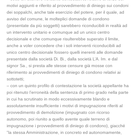
motivi aggiunti e riferito al provvedimento di diniego sui condoni
dei soppalchi, anche tale esercizio del potere, per il quale, ad
avviso del comune, le molteplici domande di condono
(presentate da più soggetti) sarebbero riconducibili in realtà ad
un intervento unitario e comunque ad un unico centro
decisionale e che comunque risulterebbe superato il limite,
anche a voler concedere che i soli interventi riconducibili ad
unico centro decisionale fossero quelli inerenti alle domande
presentate dalla società Di. Bi., dalla società L’A. Im. e dal
signor Sa., si presta alle stesse censure già mosse con
riferimento ai provvedimenti di diniego di condono relativi ai
sottotetti;
– con un quinto profilo di contestazione la società appellante ha
poi ritenuto l’erroneità della sentenza di primo grado nella parte
in cui ha scrutinato in modo eccessivamente blando e
assolutamente insufficiente i motivi di impugnazione riferiti al
provvedimento di demolizione (impugnato con ricorso
autonomo, poi riunito a quello avente quale terreno di
impugnazione i provvedimenti di diniego di condono), giacché
“la stessa Amministrazione, in concreto ed autonomamente,