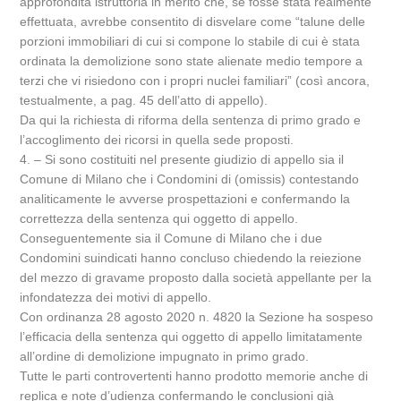
approfondita istruttoria in merito che, se fosse stata realmente
effettuata, avrebbe consentito di disvelare come “talune delle
porzioni immobiliari di cui si compone lo stabile di cui è stata
ordinata la demolizione sono state alienate medio tempore a
terzi che vi risiedono con i propri nuclei familiari” (così ancora,
testualmente, a pag. 45 dell’atto di appello).
Da qui la richiesta di riforma della sentenza di primo grado e
l’accoglimento dei ricorsi in quella sede proposti.
4. – Si sono costituiti nel presente giudizio di appello sia il
Comune di Milano che i Condomini di (omissis) contestando
analiticamente le avverse prospettazioni e confermando la
correttezza della sentenza qui oggetto di appello.
Conseguentemente sia il Comune di Milano che i due
Condomini suindicati hanno concluso chiedendo la reiezione
del mezzo di gravame proposto dalla società appellante per la
infondatezza dei motivi di appello.
Con ordinanza 28 agosto 2020 n. 4820 la Sezione ha sospeso
l’efficacia della sentenza qui oggetto di appello limitatamente
all’ordine di demolizione impugnato in primo grado.
Tutte le parti controvertenti hanno prodotto memorie anche di
replica e note d’udienza confermando le conclusioni già