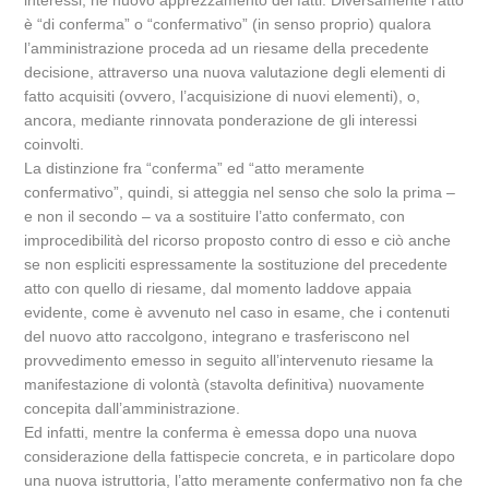
interessi, né nuovo apprezzamento dei fatti. Diversamente l’atto
è “di conferma” o “confermativo” (in senso proprio) qualora
l’amministrazione proceda ad un riesame della precedente
decisione, attraverso una nuova valutazione degli elementi di
fatto acquisiti (ovvero, l’acquisizione di nuovi elementi), o,
ancora, mediante rinnovata ponderazione de gli interessi
coinvolti.
La distinzione fra “conferma” ed “atto meramente
confermativo”, quindi, si atteggia nel senso che solo la prima –
e non il secondo – va a sostituire l’atto confermato, con
improcedibilità del ricorso proposto contro di esso e ciò anche
se non espliciti espressamente la sostituzione del precedente
atto con quello di riesame, dal momento laddove appaia
evidente, come è avvenuto nel caso in esame, che i contenuti
del nuovo atto raccolgono, integrano e trasferiscono nel
provvedimento emesso in seguito all’intervenuto riesame la
manifestazione di volontà (stavolta definitiva) nuovamente
concepita dall’amministrazione.
Ed infatti, mentre la conferma è emessa dopo una nuova
considerazione della fattispecie concreta, e in particolare dopo
una nuova istruttoria, l’atto meramente confermativo non fa che